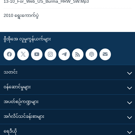
13-10_For_Web_US_Burma_HRW_SW.Mp3
2010 ရွေးကောက်ပွဲ
ဗွီအိုအေ လူမှုကွန်ယက်များ
သတင်း
၀န်ဆောင်မှုများ
အပတ်စဉ်ကဏ္ဍများ
အင်္ဂလိပ်သင်ခန်းစာများ
ရေဒီယို