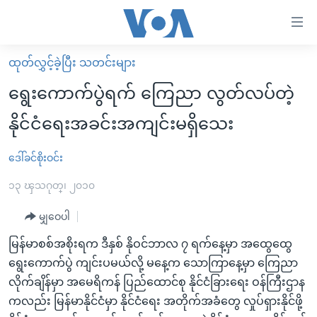
သုံး
ရ
လွယ်ကူ
ထုတ်လွှင့်ခဲ့ပြီး သတင်းများ
မူလစာမျက်နှာ
စေ
ရွေးကောက်ပွဲရက် ကြေညာ လွတ်လပ်တဲ့
မြန်မာ
သည့်
နိုင်ငံရေးအခင်းအကျင်းမရှိသေး
ကမ္ဘာ့သတင်းများ
Link
ဗွီဒီယို
နိုင်ငံတကာ
ဒေါ်ခင်စိုးဝင်း
များ
သတင်းလွတ်လပ်ခွင့်
အမေရိကန်
၁၃ ၾသဂုတ္၊ ၂၀၁၀
ပင်မ
ရပ်ဝန်းတခု လမ်းတခု အလွန်
တရုတ်
အကြောင်းအရာ
မျှဝေပါ
သို့
အင်္ဂလိပ်စာလေ့လာမယ်
အစ္စရေး-ပါလက်စတိုင်း
မြန်မာစစ်အစိုးရက ဒီနှစ် နိုဝင်ဘာလ ၇ ရက်နေ့မှာ အထွေထွေ
ကျော်
အပတ်စဉ်ကဏ္ဍများ
အမေရိကန်သုံးအီဒီယံ
ရွေးကောက်ပွဲ ကျင်းပမယ်လို့ မနေ့က သောကြာနေ့မှာ ကြေညာ
ကြည့်
ရေဒီယိုနှင့်ရုပ်သံ အချက်အလက်များ
မကြေးမုံရဲ့ အင်္ဂလိပ်စာ
ရေဒီယို
လိုက်ချိန်မှာ အမေရိကန် ပြည်ထောင်စု နိုင်ငံခြားရေး ဝန်ကြီးဌာန
ရန်
ကလည်း မြန်မာနိုင်ငံမှာ နိုင်ငံရေး အတိုက်အခံတွေ လှုပ်ရှားနိုင်ဖို့
ပင်မ
ရေဒီယို/တီဗွီအစီအစဉ်
ရုပ်ရှင်ထဲက အင်္ဂလိပ်စာ
တီဗွီ