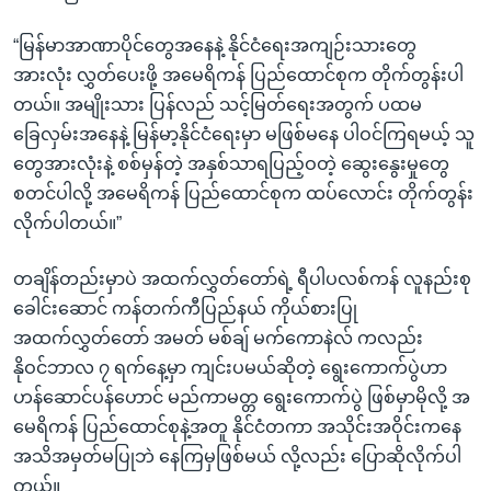
“မြန်မာအာဏာပိုင်တွေအနေနဲ့ နိုင်ငံရေးအကျဉ်းသားတွေ
အားလုံး လွှတ်ပေးဖို့ အမေရိကန် ပြည်ထောင်စုက တိုက်တွန်းပါ
တယ်။ အမျိုးသား ပြန်လည် သင့်မြတ်ရေးအတွက် ပထမ
ခြေလှမ်းအနေနဲ့ မြန်မာ့နိုင်ငံရေးမှာ မဖြစ်မနေ ပါဝင်ကြရမယ့် သူ
တွေအားလုံးနဲ့ စစ်မှန်တဲ့ အနှစ်သာရပြည့်ဝတဲ့ ဆွေးနွေးမှုတွေ
စတင်ပါလို့ အမေရိကန် ပြည်ထောင်စုက ထပ်လောင်း တိုက်တွန်း
လိုက်ပါတယ်။”
တချိန်တည်းမှာပဲ အထက်လွှတ်တော်ရဲ့ ရီပါပလစ်ကန် လူနည်းစု
ခေါင်းဆောင် ကန်တက်ကီပြည်နယ် ကိုယ်စားပြု
အထက်လွှတ်တော် အမတ် မစ်ချ် မက်ကောနဲလ် ကလည်း
နိုဝင်ဘာလ ၇ ရက်နေ့မှာ ကျင်းပမယ်ဆိုတဲ့ ရွေးကောက်ပွဲဟာ
ဟန်ဆောင်ပန်ဟောင် မည်ကာမတ္တ ရွေးကောက်ပွဲ ဖြစ်မှာမိုလို့ အ
မေရိကန် ပြည်ထောင်စုနဲ့အတူ နိုင်ငံတကာ အသိုင်းအဝိုင်းကနေ
အသိအမှတ်မပြုဘဲ နေကြမှဖြစ်မယ် လို့လည်း ပြောဆိုလိုက်ပါ
တယ်။