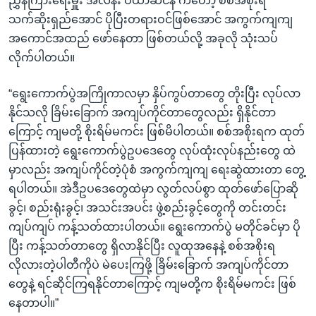
ညွှန်ကြားရေးမှူး အီလိန်း ပီယာဆင်န် ကတော့ စစ်အစိုးရ
သက်ဆိုးရှည်အောင် ပိုပြီးတရားဝင်ဖြစ်အောင် အကွက်ကျကျ
အကောင်အထည် ဖော်နေတာ ဖြစ်တယ်လို့ အခုလို သုံးသပ်
လိုက်ပါတယ်။
“ရွေးကောက်ပွဲအကြိုကာလမှာ နှိပ်ကွပ်တာတွေ တိုးပြီး လုပ်လာ
နိုင်သလို ခြိမ်းခြောက် အကျပ်ကိုင်တာတွေလည်း ရှိနိုင်တာ
ကြောင့် ကျမတို့ စိုးရိမ်မကင်း ဖြစ်မိပါတယ်။ စစ်အစိုးရက ထုတ်
ပြန်ထားတဲ့ ရွေးကောက်ပွဲဥပဒေတွေ လုပ်ထုံးလုပ်နည်းတွေ ထဲ
မှာလည်း အကျပ်ကိုင်တဲ့ပုံစံ အကွက်ကျကျ ရေးဆွဲထားတာ တွေ့
ရပါတယ်။ အဲဒီဥပဒေတွေထဲမှာ လွတ်လပ်စွာ ထုတ်ဖော်ပြောဆို
ခွင့်၊ စည်းရုံးခွင့်၊ အသင်းအပင်း ဖွဲ့စည်းခွင့်တွေကို တင်းတင်း
ကျပ်ကျပ် ကန့်သတ်ထားပါတယ်။ ရွေးကောက်ပွဲ မတိုင်ခင်မှာ ပို
ပြီး ကန့်သတ်တာတွေ ရှိလာနိုင်ပြီး လူထုအနေနဲ့ စစ်အစိုးရ
လိုလားတဲ့ပါတီကိုပဲ မဲပေးကြဖို့ ခြိမ်းခြောက် အကျပ်ကိုင်တာ
တွေနဲ့ ရင်ဆိုင်ကြရနိုင်တာကြောင့် ကျမတို့က စိုးရိမ်မကင်း ဖြစ်
နေတာပါ။”