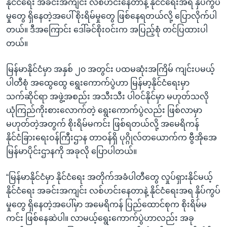
နိုင်ငံရေး အခင်းအကျင်း လစ်ဟင်းနေတာနဲ့ နိုင်ငံရေးအရ နှိပ်ကွပ်
အ
သုတပဒေသာ အင်္ဂလိပ်စာ
မှုတွေ ရှိနေတဲ့အပေါ် စိုးရိမ်မှုတွေ ဖြစ်နေရတယ်လို့ ပြောလိုက်ပါ
ညွန်း
Learning English
တယ်။ ဒီအကြောင်း ဒေါ်ခင်စိုးဝင်းက အပြည့်စုံ တင်ပြထားပါ
စာမျက်နှာ
တယ်။
သို့
ဗွီအိုအေ လူမှုကွန်ယက်များ
ကျော်
မြန်မာနိုင်ငံမှာ အနှစ် ၂၀ အတွင်း ပထမဆုံးအကြိမ် ကျင်းပမယ့်
ကြည့်
ပါတီစုံ အထွေထွေ ရွေးကောက်ပွဲဟာ မြန်မာ့နိုင်ငံရေးမှာ
ရန်
ဘာသာစကားများ
သက်ဆိုင်ရာ အဖွဲ့အစည်း အသီးသီး ပါဝင်နိုင်မှာ မဟုတ်သလို
ရှာဖွေ
ယုံကြည်ကိုးစားလောက်တဲ့ ရွေးကောက်ပွဲလည်း ဖြစ်လာမှာ
ရန်
မဟုတ်တဲ့အတွက် စိုးရိမ်မကင်း ဖြစ်ရတယ်လို့ အမေရိကန်
နေရာ
နိုင်ငံခြားရေးဝန်ကြီးဌာန တာဝန်ရှိ ပုဂ္ဂိုလ်တယောက်က ဗွီအိုအေ
သို့
မြန်မာပိုင်းဌာနကို အခုလို ပြောပါတယ်။
ကျော်
ရန်
“မြန်မာနိုင်ငံမှာ နိုင်ငံရေး အတိုက်အခံပါတီတွေ လှုပ်ရှားနိုင်မယ့်
နိုင်ငံရေး အခင်းအကျင်း လစ်ဟင်းနေတာနဲ့ နိုင်ငံရေးအရ နှိပ်ကွပ်
မှုတွေ ရှိနေတဲ့အပေါ်မှာ အမေရိကန် ပြည်ထောင်စုက စိုးရိမ်မ
ကင်း ဖြစ်နေဆဲပါ။ လာမယ့်ရွေးကောက်ပွဲဟာလည်း အခု