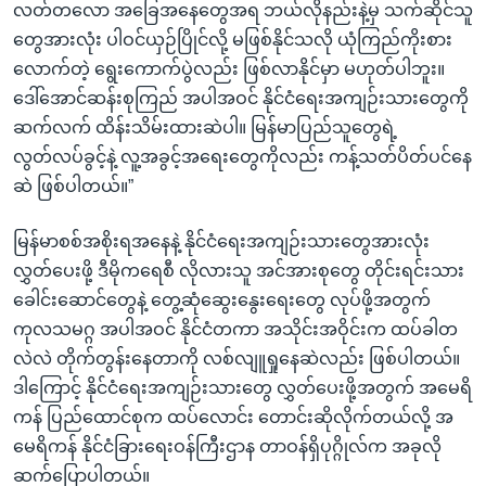
လတ်တလော အခြေအနေတွေအရ ဘယ်လိုနည်းနဲ့မှ သက်ဆိုင်သူ
တွေအားလုံး ပါဝင်ယှဉ်ပြိုင်လို့ မဖြစ်နိုင်သလို ယုံကြည်ကိုးစား
လောက်တဲ့ ရွေးကောက်ပွဲလည်း ဖြစ်လာနိုင်မှာ မဟုတ်ပါဘူး။
ဒေါ်အောင်ဆန်းစုကြည် အပါအဝင် နိုင်ငံရေးအကျဉ်းသားတွေကို
ဆက်လက် ထိန်းသိမ်းထားဆဲပါ။ မြန်မာပြည်သူတွေရဲ့
လွတ်လပ်ခွင့်နဲ့ လူ့အခွင့်အရေးတွေကိုလည်း ကန့်သတ်ပိတ်ပင်နေ
ဆဲ ဖြစ်ပါတယ်။”
မြန်မာစစ်အစိုးရအနေနဲ့ နိုင်ငံရေးအကျဉ်းသားတွေအားလုံး
လွှတ်ပေးဖို့ ဒီမိုကရေစီ လိုလားသူ အင်အားစုတွေ တိုင်းရင်းသား
ခေါင်းဆောင်တွေနဲ့ တွေ့ဆုံဆွေးနွေးရေးတွေ လုပ်ဖို့အတွက်
ကုလသမဂ္ဂ အပါအဝင် နိုင်ငံတကာ အသိုင်းအဝိုင်းက ထပ်ခါတ
လဲလဲ တိုက်တွန်းနေတာကို လစ်လျူရှုနေဆဲလည်း ဖြစ်ပါတယ်။
ဒါကြောင့် နိုင်ငံရေးအကျဉ်းသားတွေ လွှတ်ပေးဖို့အတွက် အမေရိ
ကန် ပြည်ထောင်စုက ထပ်လောင်း တောင်းဆိုလိုက်တယ်လို့ အ
မေရိကန် နိုင်ငံခြားရေးဝန်ကြီးဌာန တာဝန်ရှိပုဂ္ဂိုလ်က အခုလို
ဆက်ပြောပါတယ်။