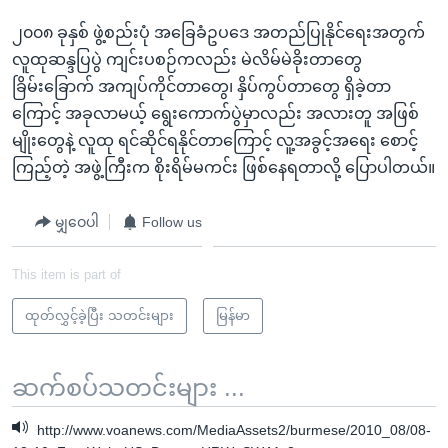
၂၀၀၈ ခုနှစ် ဖွဲ့စည်းပုံ အခြေခံဥပဒေ အတည်ပြုနိုင်ရေးအတွက်
လူထုဆန္ဒပြပွဲ ကျင်းပစဉ်ကလည်း မဲလိမ်မဲခိုးတာတွေ
ခြိမ်းခြောက် အကျပ်ကိုင်တာတွေ၊ နှိပ်ကွပ်တာတွေ ရှိခဲ့တာ
ကြောင့် အခုလာမယ့် ရွေးကောက်ပွဲမှာလည်း အလားတူ အဖြစ်
မျိုးတွေနဲ့ လူထု ရင်ဆိုင်ရနိုင်တာကြောင့် လူ့အခွင့်အရေး စောင့်
ကြည့်တဲ့ အဖွဲ့ကြီးက စိုးရိမ်မကင်း ဖြစ်နေရတာလို့ ပြောပါတယ်။
မျှဝေပါ
Follow us
This item is part of
ထုတ်လွှင့်ခဲ့ပြီး သတင်းများ
မြန်မာ
ဆက်စပ်သတင်းများ ...
http://www.voanews.com/MediaAssets2/burmese/2010_08/08-