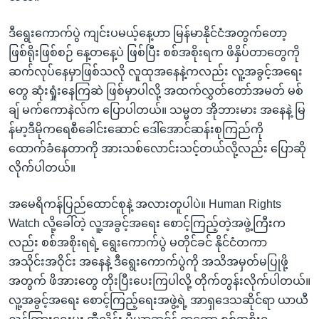
ဒီရွေးကောက်ပွဲ ကျင်းပမယ့်နေ့ဟာ မြန်မာနိုင်ငံအတွက်တော့
ဖြစ်ရိုးဖြစ်စဉ် နေ့တနေ့ပဲ ဖြစ်ပြီး စစ်အစိုးရက ဖိနှိပ်တာတွေကို
ဆက်လုပ်နေမှာဖြစ်သလို လူထုအနေနဲ့ကလည်း လူ့အခွင့်အရေး
တွေ ဆုံးရှုံးနေကြဆဲ ဖြစ်မှာပါလို့ အထက်လွှတ်တော်အမတ် မစ်
ချ် မက်ကောနဲလ်က ပြောပါတယ်။ သမ္မတ အိုဘားမား အနေနဲ့ မြ
န်မာ့ဒီမိုကရေစီခေါင်းဆောင် ဒေါ်အောင်ဆန်းစုကြည်ကို
ထောက်ခံနေတာကို အားသစ်လောင်းသင့်တယ်လို့လည်း ပြောဆို
လိုက်ပါတယ်။
အမေရိကန်ပြည်ထောင်စုနဲ့ အလားတူပါပဲ။ Human Rights
Watch လို့ခေါ်တဲ့ လူ့အခွင့်အရေး စောင့်ကြည့်တဲ့အဖွဲ့ကြီးက
လည်း စစ်အစိုးရရဲ့ ရွေးကောက်ပွဲ မတိုင်ခင် နိုင်ငံတကာ
အသိုင်းအဝိုင်း အနေနဲ့ ဒီရွေးကောက်ပွဲကို အသိအမှတ်မပြုဖို့
အတွက် ဖိအားတွေ တိုးပြီးပေးကြပါလို့ တိုက်တွန်းလိုက်ပါတယ်။
လူ့အခွင့်အရေး စောင့်ကြည့်ရေးအဖွဲ့ရဲ့ အာရှဒေသဆိုင်ရာ ယာယီ