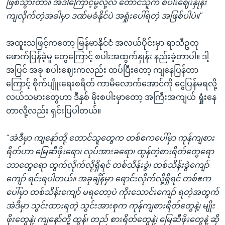
ဖြစ်သွားတာ။ အဲဒါကြောင့်မို့လို့လဲ တောင်သူက စပါးဈေးနှုန်း
ကျလိုက်တဲ့အခါမှာ ဒဏ်မခံနိုင်ပဲ အရှုံးပေါ်ရတဲ့ အဖြစ်ပါပဲ။"
အထူးသဖြင့်ကတော့ မြန်မာနိုင်ငံ အလယ်ပိုင်းမှာ ရာသီဥတု
ဖောက်ပြန်ခဲ့မှု တွေကြောင့် စပါးအထွက်နှုန်း နည်းခဲ့တာပါ။ ဒါ့
အပြင် အခု စပါးဈေးကလည်း ထပ်ပြီးတော့ ကျနေပြန်တာ
ကြောင့် စိုက်ပျိူးရေးစရိတ် ကာမိလောက်အောင်ကို ငွေပြန်မရလို့
လယ်သမားတွေဟာ ဒီနှစ် မိုးစပါးမှာတော့ အကြီးအကျယ် ရှုံးနေ
တာလို့လည်း ရှင်းပြပါတယ်။
"အဲဒီမှာ ကျနော်တို့ တောင်သူတွေက တစ်ဧကပေါ်မှာ ကုန်ကျစား
ရိတ်ဟာ မြေဆီဖိုးရော၊ လုပ်အားခရော၊ ထွန်တဲ့စားရိတ်တွေရော
ဘာတွေရော တွက်လိုက်လို့ရှိရင် တစ်သိန်းခွဲ၊ တစ်သိန်းခွဲကျော်
ကျော် ရင်းရပါတယ်။ အခုချိန်မှာ ရောင်းလိုက်လို့ရှိရင် တစ်ဧက
ပေါ်မှာ တစ်သိန်းကျော် မရတော့ပဲ ကိုးသောင်းကျော် ရတဲ့အတွက်
အဲဒီမှာ သွင်းထားရတဲ့ သွင်းအားစုက ကုန်ကျစားရိတ်တွေနဲ့၊ မျိုး
ဖိုးတွေနဲ့၊ ကျနော်တို့ ထွန်၊ တည် စားရိတ်တွေနဲ့၊ မြေဆီဖိုးတွေနဲ့ ဆို