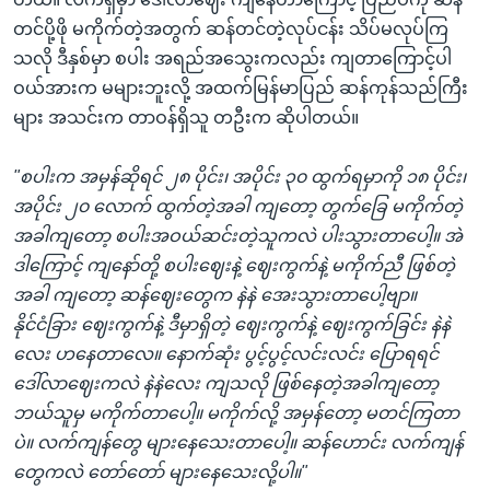
တင်ပို့ဖို မကိုက်တဲ့အတွက် ဆန်တင်တဲ့လုပ်ငန်း သိပ်မလုပ်ကြ
သလို ဒီနှစ်မှာ စပါး အရည်အသွေးကလည်း ကျတာကြောင့်ပါ
ဝယ်အားက မများဘူးလို့ အထက်မြန်မာပြည် ဆန်ကုန်သည်ကြီး
များ အသင်းက တာဝန်ရှိသူ တဦးက ဆိုပါတယ်။
"စပါးက အမှန်ဆိုရင် ၂၈ ပိုင်း၊ အပိုင်း ၃၀ ထွက်ရမှာကို ၁၈ ပိုင်း၊
အပိုင်း ၂၀ လောက် ထွက်တဲ့အခါ ကျတော့ တွက်ခြေ မကိုက်တဲ့
အခါကျတော့ စပါးအဝယ်ဆင်းတဲ့သူကလဲ ပါးသွားတာပေါ့။ အဲ
ဒါကြောင့် ကျနော်တို့ စပါးဈေးနဲ့ ဈေးကွက်နဲ့ မကိုက်ညီ ဖြစ်တဲ့
အခါ ကျတော့ ဆန်ဈေးတွေက နဲနဲ အေးသွားတာပေါ့ဗျာ။
နိုင်ငံခြား ဈေးကွက်နဲ့ ဒီမှာရှိတဲ့ ဈေးကွက်နဲ့ ဈေးကွက်ခြင်း နဲနဲ
လေး ဟနေတာလေ။ နောက်ဆုံး ပွင့်ပွင့်လင်းလင်း ပြောရရင်
ဒေါ်လာဈေးကလဲ နဲနဲလေး ကျသလို ဖြစ်နေတဲ့အခါကျတော့
ဘယ်သူမှ မကိုက်တာပေါ့။ မကိုက်လို့ အမှန်တော့ မတင်ကြတာ
ပဲ။ လက်ကျန်တွေ များနေသေးတာပေါ့။ ဆန်ဟောင်း လက်ကျန်
တွေကလဲ တော်တော် များနေသေးလို့ပါ။"