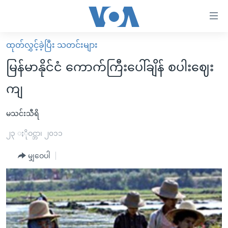
သုံး
ရ
လွယ်ကူ
ထုတ်လွှင့်ခဲ့ပြီး သတင်းများ
မူလစာမျက်နှာ
စေ
မြန်မာနိုင်ငံ ကောက်ကြီးပေါ်ချိန် စပါးဈေး
မြန်မာ
သည့်
ကျ
ကမ္ဘာ့သတင်းများ
Link
ဗွီဒီယို
နိုင်ငံတကာ
မသင်းသီရိ
များ
သတင်းလွတ်လပ်ခွင့်
အမေရိကန်
၂၃ ႏိုဝင္ဘာ၊ ၂၀၁၁
ပင်မ
ရပ်ဝန်းတခု လမ်းတခု အလွန်
တရုတ်
အကြောင်းအရာ
မျှဝေပါ
သို့
အင်္ဂလိပ်စာလေ့လာမယ်
အစ္စရေး-ပါလက်စတိုင်း
ကျော်
အပတ်စဉ်ကဏ္ဍများ
အမေရိကန်သုံးအီဒီယံ
ကြည့်
ရေဒီယိုနှင့်ရုပ်သံ အချက်အလက်များ
မကြေးမုံရဲ့ အင်္ဂလိပ်စာ
ရေဒီယို
ရန်
ပင်မ
ရေဒီယို/တီဗွီအစီအစဉ်
ရုပ်ရှင်ထဲက အင်္ဂလိပ်စာ
တီဗွီ