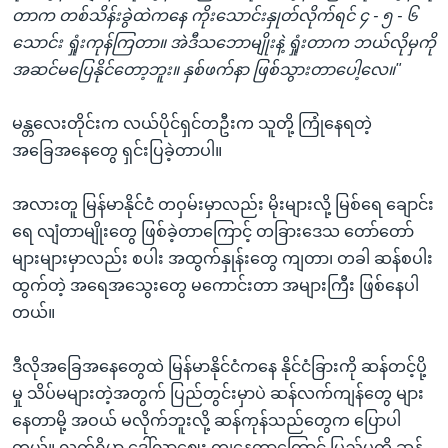
တာက တစ်သိန်းခွဲထဲကနေ ကိုးသောင်းနှုတ်လိုက်ရင် ၄ - ၅ - ၆
သောင်း ရှုံးကုန်ကြတာ။ အဲဒီသဘောမျိုးနဲ့ ရှုံးတာက ဘယ်လိုမှကို
အဆင်မပြေနိုင်တော့ဘူး။ နှစ်ဖက်နာ ဖြစ်သွားတာပေါ့လေ။"
မန္တလေးတိုင်းက လယ်ပိုင်ရှင်တဦးက သူတို့ ကြုံနေရတဲ့
အခြေအနေတွေ ရှင်းပြခဲ့တာပါ။
အလားတူ မြန်မာနိုင်ငံ တဝှမ်းမှာလည်း မိုးများလို့ မြစ်ရေ ချောင်း
ရေ လျံတာမျိုးတွေ ဖြစ်ခဲ့တာကြောင့် တခြားဒေသ တော်တော်
များများမှာလည်း စပါး အထွက်နှုန်းတွေ ကျတာ၊ တခါ ဆန်စပါး
ထွက်တဲ့ အရေအသွေးတွေ မကောင်းတာ အများကြီး ဖြစ်နေပါ
တယ်။
ဒီလိုအခြေအနေတွေထဲ မြန်မာနိုင်ငံကနေ နိုင်ငံခြားကို ဆန်တင့်ပို့
မှု သိပ်မများတဲ့အတွက် ပြည်တွင်းမှာပဲ ဆန်လက်ကျန်တွေ များ
နေတာမို့ အဝယ် မလိုက်ဘူးလို့ ဆန်ကုန်သည်တွေက ပြောပါ
တယ်။ လက်ရှိမှာ ဒေါ်လာဈေး ကျနေတာကြောင့် ပြည်ပကို ဆန်