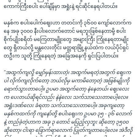
ကောက်ကြီးစပါး ပေါ်ချိန်မှာ အရှုံးနဲ့ ရင်ဆိုင်နေရပါတယ်။
မနှစ်က စပါးပေါက်ဈေးဟာ တတင်းကို ၃၆၀၀ ကျော်လောက်က
နေ အခု ၃၀၀၀ နီးပါးလောက်တောင် မရဘူးဖြစ်နေတာမို့ စပါး
စိုက်ပျိုးစရိတ် မကြေတာမျိူးတွေ အများကြီး ကြုံနေရတာမျိုး
တွေ ရှိတယ်လို့ မန္တလေးတိုင်း မတ္တရာမြို့နယ်ထဲက လယ်ပိုင်ရှင်
တဦးက သူတို့ ကြုံနေရတဲ့ အခြေအနေကို ရှင်းပြပါတယ်။
"အထွက်ကျလို့ မျှော်မှန်းထားတဲ့၊ အထွက်မရတဲ့အတွက် ဈေးက
ပါ လိုက်ကျလိုက်တော့ ဘယ်လိုမှ မကာမိတော့တဲ့ အဖြစ်မျိုးကို
ရောက်သွားတာပေါ့။ ဥပမာ အထွက်တော့ နဲနေတယ်၊ ဈေးလေး
က ပေးတယ်ဆိုရင်လည်း နဲနဲလေး သက်သာသေးတာပေါ့လေ။
အရှုံးဒဏ်လေး ခံရတာ သက်သာသေးတာပေါ့။ အခုကျတော့
မနှစ်ကထက်ကို ကျနော်တို့ စပါးဈေးက ဥပမာ ၃၅ - ၃၆ လောက်
နဲ့ တည်ခဲ့တဲ့ဟာက အခု ၃ တောင် မပြည့်လှဘူး ဆိုတော့ ၃၅၀၀
ဆိုတော့၊ ငါးရာ ခြောက်ရာလောက် ပြုတ်ကျတာပေါ့လေ။ အဲဒီလို