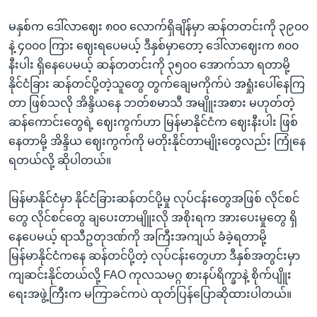
မနှစ်က ဒေါ်လာဈေး ၈၀၀ လောက်ရှိချိန်မှာ ဆန်တတင်းကို ၃၉၀၀
နဲ့ ၄၀၀၀ ကြား ဈေးရပေမယ့် ဒီနှစ်မှာတော့ ဒေါ်လာဈေးက ၈၀၀
နီးပါး ရှိနေပေမယ့် ဆန်တတင်းကို ၃၅၀၀ အောက်သာ ရတာမို့
နိုင်ငံခြား ဆန်တင်ပို့တဲ့သူတွေ တွက်ချေမကိုက်ပဲ အရှုံးပေါ်နေကြ
တာ ဖြစ်သလို အိန္ဒိယနေ ဘတ်စမာသီ အမျိူးအစား မဟုတ်တဲ့
ဆန်ကောင်းတွေရဲ့ ဈေးကွက်ဟာ မြန်မာနိုင်ငံက ဈေးနီးပါး ဖြစ်
နေတာမို့ အိန္ဒိယ ဈေးကွက်ကို မတိုးနိုင်တာမျိုးတွေလည်း ကြုံနေ
ရတယ်လို့ ဆိုပါတယ်။
မြန်မာနိုင်ငံမှာ နိုင်ငံခြားဆန်တင်ပို့မှု လုပ်ငန်းတွေအဖြစ် လိုင်စင်
တွေ လိုင်စင်တွေ ချပေးတာမျိူးလို အစိုးရက အားပေးမှုတွေ ရှိ
နေပေမယ့် ရာသီဥတုဒဏ်ကို အကြီးအကျယ် ခံခဲ့ရတာမို့
မြန်မာနိုင်ငံကနေ ဆန်တင်ပို့တဲ့ လုပ်ငန်းတွေဟာ ဒီနှစ်အတွင်းမှာ
ကျဆင်းနိုင်တယ်လို့ FAO ကုလသမဂ္ဂ စားနပ်ရိက္ခာနဲ့ စိုက်ပျိူး
ရေးအဖွဲ့ကြီးက မကြာခင်ကပဲ ထုတ်ပြန်ပြောဆိုထားပါတယ်။