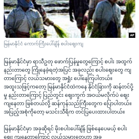
အ
သုတပဒေသာ အင်္ဂလိပ်စာ
ညွန်း
Learning English
စာမျက်နှာ
သို့
ဗွီအိုအေ လူမှုကွန်ယက်များ
ကျော်
ကြည့်
မြန်မာနိုင်ငံ ကောက်ကြီးပေါ်ချိန် စပါးဈေးကျ
ရန်
ဘာသာစကားများ
ရှာဖွေ
မြန်မာနိုင်ငံမှာ ရာသီဥတု ဖောက်ပြန်မှုတွေကြောင့် စပါး အထွက်
ရန်
နည်းတာတွေ ကြုံနေခဲ့ရတဲ့အပြင် အခုလည်း စပါးဈေးတွေ ကျ
နေရာ
တာကြောင့် လယ်သမားတွေ အရှုံး ပေါ်နေကြပါတယ်။
သို့
အထူးသဖြင့်ကတော့ မြန်မာနိုင်ငံထဲကနေ နိုင်ငံခြားကို ဆန်တင်ပို့
ကျော်
မှု နည်းတာကြောင့် ပြည်တွင်း ဈေးကွက် အဝယ်မလိုက်ပဲ ဈေး
ရန်
ကျနေတာ ဖြစ်တယ်လို့ ဆန်ကုန်သည်ကြီးတွေက ပြောပါတယ်။
အပြည့်အစုံကိုတော့ မသင်းသီရိက တင်ပြပေးထားပါတယ်။
မြန်မာနိုင်ငံမှာ အခုဆိုရင် မိုးစပါးပေါ်ချိန် ဖြစ်နေပေမယ့် စပါး
ဈေး ကျနေတာကြောင့် လယ်သမားတွေဟာ အခု