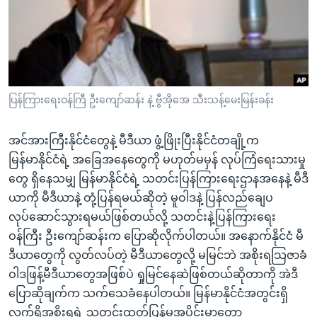
အ
သုတပဒေသာ အင်္ဂလိပ်စာ
ညွန်း
Learning English
စာမျက်နှာ
သို့
ဗွီအိုအေ လူမှုကွန်ယက်များ
ကျော်
ကြည့်
ပြန်ကြားရေးဝန်ကြီ ဦးကျော်ဆန်း နဲ့ ဗွီအိုအေ သီးသန့်မေးမြန်းခန်း
ရန်
ဘာသာစကားများ
ရှာဖွေ
အင်အားကြီးနိုင်ငံတွေနဲ့ မီဒီယာ ဖွံ့ဖြိုးပြီးနိုင်ငံတချို့က
ရန်
မြန်မာနိုင်ငံရဲ့ အခြေအနေတွေကို မဟုတ်မမှန် လုပ်ကြံရေးသားမှု
နေရာ
တွေ ရှိနေသမျှ မြန်မာနိုင်ငံရဲ့ သတင်းပြန်ကြားရေးဌာနအနေနဲ့ မီဒီ
သို့
ယာကို မီဒီယာနဲ့ တုံ့ပြန်ရမယ်ဆိုတဲ့ မူဝါဒနဲ့ ပြန်လည်ချေပ
ကျော်
လုပ်ဆောင်သွားရမယ်ဖြစ်တယ်လို့ သတင်းနဲ့ပြန်ကြားရေး
ရန်
ဝန်ကြီး ဦးကျော်ဆန်းက ပြောဆိုလိုက်ပါတယ်။ အနောက်နိုင်ငံ မီ
ဒီယာတွေကို လွတ်လပ်တဲ့ မီဒီယာတွေလို့ မမြင်ဘဲ အစိုးရသြဇာခံ
ဝါဒဖြန့်မီဒီယာတွေအဖြစ်ပဲ ရှုမြင်နေဆဲဖြစ်တယ်ဆိုတာကို အဲဒီ
ပြောဆိုချက်က သက်သေခံနေပါတယ်။ မြန်မာနိုင်ငံအတွင်းရှိ
လက်ရှိအစိုးရရဲ့ သတင်းထုတ်ပြန်မှုအပိုင်းမှာတော့