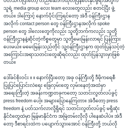
ပတ်သက်ပြီးတော့ တည်ဆောက်ထုတ်ပြန်ပေးနိုင်ဖို့ရာအတွက်
သူရဲ့ media group လေး team လေးတွေလည်း စတင်ပြီး ဖွဲ့
တယ်။ ဒါကြောင့် နောက်ပိုင်းကြရင်တော့ အဲဒီ ဝန်ကြီးဌာန
အလိုက် contact person တွေ ဝန်ကြီးဌာနအလိုက် spoke
person တွေ ဒါလေးတွေကိုလည်း သူတို့ဘက်ကလည်း သူတို့
ဝန်ကြီးဌာနနဲ့ဆိုင်တဲ့ကိစ္စတွေမှာ သူတို့မေးမြန်းလာရင် ပြန်ကြား
ပေးမယ်။ မမေးမြန်းသည်တိုင် သူ့ဝန်ကြီးဌာနက ထုတ်ပြန်သင့်တဲ့
အကြောင်းအရာသတင်းတွေဆိုရင်လည်း ထုတ်ပြန်သွားမှာဖြစ်
တယ်။
ဒေါ်ခင်စိုးဝင်း ။ ။ နောက်ပြီးတော့ အခု ဝန်ကြီးတို့ ဒီမိုကရေစီ
ပြုပြင်ပြောင်းလဲရေး ခြေလှမ်းတွေ လှမ်းနေတဲ့အထဲမှာ
အရေးကြီးတဲ့ အခန်းကဏ္ဍတခုကတော့ သတင်းလွတ်လပ်ခွင့်
press freedom ပေါ့။ အများပြောနေကြတာ။ အဲဒီတော့ press
freedom နဲ့ ပတ်သက်လာလို့ရှိရင် သတင်းလွတ်လပ်ခွင့် မရှိဆုံး
နိုင်ငံတွေထဲမှာ မြန်မာနိုင်ငံက အမြဲတမ်းလိုလို ပါနေဆဲပါပဲ။ အဲဒီ
တော့ ဒီစာရင်းထဲက ပပျောက်သွားအောင် ဝန်ကြီးတို့ ဘယ်လို