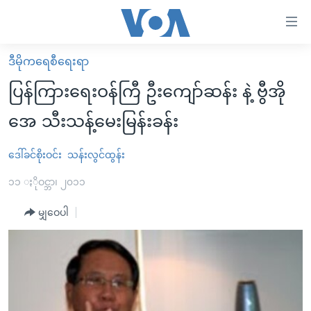
သုံး
ရ
လွယ်ကူ
ဒီမိုကရေစီရေးရာ
မူလစာမျက်နှာ
စေ
ပြန်ကြားရေးဝန်ကြီ ဦးကျော်ဆန်း နဲ့ ဗွီအို
မြန်မာ
သည့်
အေ သီးသန့်မေးမြန်းခန်း
ကမ္ဘာ့သတင်းများ
Link
ဗွီဒီယို
နိုင်ငံတကာ
ဒေါ်ခင်စိုးဝင်း
သန်းလွင်ထွန်း
များ
သတင်းလွတ်လပ်ခွင့်
အမေရိကန်
၁၁ ႏိုဝင္ဘာ၊ ၂၀၁၁
ပင်မ
ရပ်ဝန်းတခု လမ်းတခု အလွန်
တရုတ်
အကြောင်းအရာ
မျှဝေပါ
သို့
အင်္ဂလိပ်စာလေ့လာမယ်
အစ္စရေး-ပါလက်စတိုင်း
ကျော်
အပတ်စဉ်ကဏ္ဍများ
အမေရိကန်သုံးအီဒီယံ
ကြည့်
ရေဒီယိုနှင့်ရုပ်သံ အချက်အလက်များ
မကြေးမုံရဲ့ အင်္ဂလိပ်စာ
ရေဒီယို
ရန်
ပင်မ
ရေဒီယို/တီဗွီအစီအစဉ်
ရုပ်ရှင်ထဲက အင်္ဂလိပ်စာ
တီဗွီ