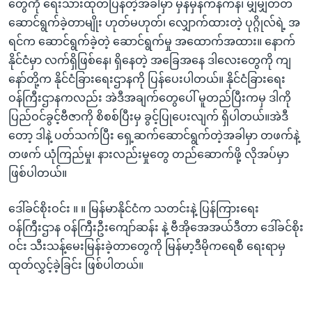
တွေကို ရေးသားထုတ်ပြန်တဲ့အခါမှာ မှန်မှန်ကန်ကန်၊ မျှမျှတတ
ဆောင်ရွက်ခဲ့တာမျိုး ဟုတ်မဟုတ်၊ လျှောက်ထားတဲ့ ပုဂ္ဂိုလ်ရဲ့ အ
ရင်က ဆောင်ရွက်ခဲ့တဲ့ ဆောင်ရွက်မှု အထောက်အထား။ နောက်
နိုင်ငံမှာ လက်ရှိဖြစ်နေ၊ ရှိနေတဲ့ အခြေအနေ ဒါလေးတွေကို ကျ
နော်တို့က နိုင်ငံခြားရေးဌာနကို ပြန်ပေးပါတယ်။ နိုင်ငံခြားရေး
ဝန်ကြီးဌာနကလည်း အဲဒီအချက်တွေပေါ် မူတည်ပြီးကမှ ဒါကို
ပြည်ဝင်ခွင့်ဗီဇာကို စိစစ်ပြီးမှ ခွင့်ပြုပေးလျက် ရှိပါတယ်။အဲဒီ
တော့ ဒါနဲ့ ပတ်သက်ပြီး ရှေ့ဆက်ဆောင်ရွက်တဲ့အခါမှာ တဖက်နဲ့
တဖက် ယုံကြည်မှု၊ နားလည်းမှုတွေ တည်ဆောက်ဖို့ လိုအပ်မှာ
ဖြစ်ပါတယ်။
ဒေါ်ခင်စိုးဝင်း ။ ။ မြန်မာနိုင်ငံက သတင်းနဲ့ ပြန်ကြားရေး
ဝန်ကြီးဌာန ဝန်ကြီးဦးကျော်ဆန်း နဲ့ ဗီအိုအေအယ်ဒီတာ ဒေါ်ခင်စိုး
ဝင်း သီးသန့်မေးမြန်းခဲ့တာတွေကို မြန်မာ့ဒီမိုကရေစီ ရေးရာမှ
ထုတ်လွှင့်ခဲ့ခြင်း ဖြစ်ပါတယ်။