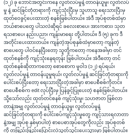
(၁၂) ခု ဘောင်အတွင်းကနေ လွတ်လပ်မှုနဲ့ တာဝန်ယူမှု၊ လွတ်လပ်
မှု နဲ့ ဆင်ခြင်တုံတရားကို ကျင့်သုံးပြီးမှ သူဟာသူ ရေးသားပြီးမှ
ထုတ်ဝေခွင့်ပေးထားတဲ့ စနစ်ဖြစ်ပါတယ်။ အဲဒီ အုပ်စုတစ်ထဲမှာ
ဘယ်စာပေတွေ ပါသလဲဆိုရင် ခလေးစာပေ၊ အားကစား၊ သုတ
ရသစာပေ၊ နည်းပညာ၊ ကျန်းမာရေး တို့ပါတယ်။ ဒီ (၅) ခုက ဒီ
အတိုင်းပေးထားတယ်။ ကျန်တဲ့အုပ်စုနှစ်ထဲမှာတော့ ကျန်တဲ့
စာပေတွေ ပါဝင်နေပြီးတော့ သူတို့ကတော့ ကနေအခါမှာ တင်
ထုတ်စနစ်ကို ကျင့်သုံးနေရတုန်း ဖြစ်ပါတယ်။ အဲဒီတော့ တင်
ထုတ်စနစ်ဆိုတာကတော့ စောစောက မူဝါဒ (၁၂) ရပ်ရယ်၊
လွတ်လပ်မှုနဲ့ တာဝန်ယူမှုရယ်၊ လွတ်လပ်မှုနဲ့ ဆင်ခြင်တုံတရားကို
ပေါင်းစပ်ပြီးတော့ ရေးသားပြီးတဲ့အခါမှာ စာပေစီစစ်ကိုတင်။
စာပေစီစစ်က edit လုပ်ပြီးမှ ပြန်ခွင့်ပြုပေးတဲ့ စနစ်ဖြစ်ပါတယ်။
သို့သော်လည်း ထုတ်တင်စနစ် ကျင့်သုံးမှု၊ သဟဇာတ ဖြစ်လာ
တာနဲ့အမျှ လွတ်လပ်မှုနဲ့ တာဝန်ယူမှု၊ လွတ်လပ်မှုနဲ့
ဆင်ခြင်တုံတရားကို ပေါင်းစပ်ကျင့်သုံးမှုတွေ ကျင့်သားရလာတာ
နဲ့အမျှ အုပ်စု နှစ်မှာပါတဲ့ စာပေစာအုပ်တွေကိုလည်း အုပ်စုတစ်
ကို တဖြည်းဖြည်းပြောင်းလဲသွတ်သွင်းပေးသွားမှာ ဖြစ်ပါတယ်။