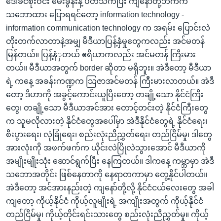
ဒေါ်ခင်စိုးဝင်း မေးခွန်းနဲ့ ပတ်သက်ပြီး ကျနော်တို့ဘက်က
သဘောထား ပြောရရင်တော့ information technology -
information communication technology က အရမ်း ပြောင်းလဲ
တိုးတက်လာတာနဲ့အမျှ မီဒီယာပြန့်နှံမှုတွေကလည်း အင်မတန်
မြန်တယ်။ ပြန့်နံှတယ် ဧရိယာကလည်း အင်မတန် ကြီးမား
တယ်။ မီဒီယာအတွက် border ဆိုတာ မရှိဘူး။ အဲဒီတော့ မီဒီယာ
ရဲ့ ကနေ့ အခန်းကဏ္ဍက သြဇာအင်မတန် ကြီးမားလာတယ်။ အဲဒီ
တော့ ဒီဟာကို အခွင့်ကောင်းယူပြီးတော့ တချို့သော နိုင်ငံကြီး
တွေ၊ တချို့သော မီဒီယာအင်အား တောင့်တင်းတဲ့ နိုင်ငံကြီးတွေ
က သူမလိုလားတဲ့ နိုင်ငံတွေအပေါ်မှာ အဲဒီနိုင်ငံတွေရဲ့ နိုင်ငံရေး၊
စီးပွားရေး၊ လုံခြုံရေး၊ စည်းလုံးညီညွှတ်ရေး၊ တည်ငြိမ်မှု၊ ဒါတွေ
အားလုံးကို အဖက်ဖက်က ယိုင်းလဲပြိုလဲသွားအောင် မီဒီယာကို
အမျိုးမျိုးသုံး ဆောင်ရွက်ပြီး နေကြတယ်။ ဒါကနေ့ ကမ္ဘာမှာ အဲဒီ
သဘောအတိုင်း ဖြစ်နေတာကို နေရာတကာမှာ တွေ့နိုင်ပါတယ်။
အဲဒီတော့ အင်အားနည်းတဲ့ ကျနော်တို့လို့ နိုင်ငံငယ်လေးတွေ အခါ
ကျတော့ ကိုယ့်နိုင်ငံ ကိုယ့်လူမျိုးရဲ့ အကျိုးအတွက် ကိုယ့်နိုင်ငံ
တည်ငြိမ်မှု၊ ကိုယ့်တိုင်းရင်းသားတွေ စည်းလုံးညီညွှတ်မှု။ ကိုယ့်