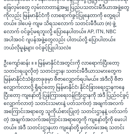
ခြေလှမ်းတွေ လှမ်းလာတာနဲ့အမျှ ပြည်ပသတင်းမီဒီယာအဖွဲ့တွေ
ကိုလည်း မြန်မာနိုင်ငံကို လာရောက်ခွင့်ပြုနေတာကို တွေ့ရပါ
တယ်။ ဒါပေမဲ့ ကျမ သိရသလောက် သတင်းမီဒီယာ (၈) ဖွဲ့
လောက် ဝင်ခွင့်မရဘူးလို့ ပြောနေပါတယ်။ AP, ITN, NBC
အပါအဝင် ဂျပန်အဖွဲ့တွေလည်း ပါတယ်လို့ ပြောပါတယ်။
ဘယ်လိုမူနဲ့များ ဝင်ခွင့်ပြုပါသလဲ။
ဦးကျော်ဆန်း ။ ။ မြန်မာနိုင်ငံအတွင်းကို လာရောက်ပြီးတော့
သတင်းရယူလိုတဲ့ သတင်းဌာန၊ သတင်းမီဒီယာသမားတွေက
မြန်မာနိုင်ငံသံရုံးတခုခုမှာ ဗီဇာလျှောက်ရပါမယ်။ အဲဒီလို ဗီဇာ
လျှောက်လာလို့ ရှိရင်တော့ မြန်မာနိုင်ငံ၊ နိုင်ငံခြားရေးဌာနကနေ
ပြီးတော့ ကျနော်တို့ ပြန်ကြားရေးဝန်ကြိးဌာနကို အဲဒီ ပြည်ဝင်ခွင့်
လျှောက်လာတဲ့ သတင်းသမားနဲ့ ပတ်သက်တဲ့ အချက်အလက်
အကြောင်းအရာတွေ သူကိုယ်စားပြုတဲ့ သတင်းဌာနနဲ့ ပတ်သက်
တဲ့ အချက်အလက်အကြောင်းအရာတွေကို ကျနော်တို့ကို မေးပါ
တယ်။ အဲဒီ သတင်းဌာနဟာ ကျနော်တို့ မှတ်တမ်းအရ သတင်း