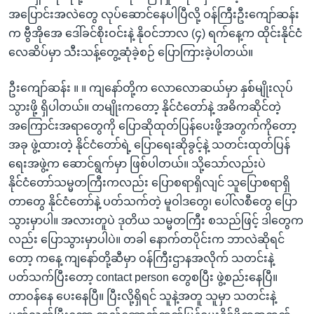
အပြောင်းအလဲတွေ လုပ်ဆောင်နေပါပြီလို့ ဝန်ကြီးဦးကျော်ဆန်း
က ဗွီအိုအေ ဒေါ်ခင်စိုးဝင်းနဲ့ နိုဝင်ဘာလ (၄) ရက်နေ့က ထိုင်းနိုင်ငံ
လေဆိပ်မှာ သီးသန့်တွေ့ဆုံခဲ့စဉ် ပြောကြားခဲ့ပါတယ်။
ဦးကျော်ဆန်း ။ ။ ကျနော်တို့က လောလောဆယ်မှာ နှစ်မျိုးလုပ်
သွားဖို့ ရှိပါတယ်။ တမျိုးကတော့ နိုင်ငံတော်နဲ့ အဓိကဆိုင်တဲ့
အကြောင်းအရာတွေကို ပြောဆိုထုတ်ပြန်ပေးဖို့အတွက်ကိုတော့
အခု ဖွဲ့ထားတဲ့ နိုင်ငံတော်ရဲ့ ပြောရေးဆိုခွင့်နဲ့ သတင်းထုတ်ပြန်
ရေးအဖွဲ့က ဆောင်ရွက်မှာ ဖြစ်ပါတယ်။ သို့သော်လည်းပဲ
နိုင်ငံတော်သမ္မတကြီးကလည်း ပြောစရာရှိလျင် သူပြောစရာရှိ
တာတွေ နိုင်ငံတော်နဲ့ ပတ်သက်တဲ့ မူဝါဒတွေ၊ ပေါ်လစီတွေ ပြော
သွားမှာပါ။ အလားတူပဲ ဒုတိယ သမ္မတကြီး စသည်ဖြင့် ဒါတွေက
လည်း ပြောသွားမှာပါပဲ။ တခါ နောက်တပိုင်းက ဘာလဲဆိုရင်
တော့ ကနေ့ ကျနော်တို့ဆီမှာ ဝန်ကြီးဌာနအလိုက် သတင်းနဲ့
ပတ်သက်ပြီးတော့ contact person တွေစပြီး ဖွဲ့စည်းနေပြီ။
တာဝန်နေ ပေးနေပြီ။ ပြီးလို့ရှိရင် သူနဲ့အတူ သူမှာ သတင်းနဲ့