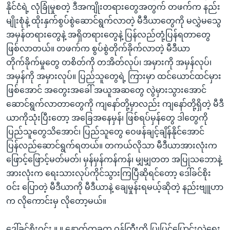
နိုင်ငံရဲ့ လုံခြုံမှုစတဲ့ ဒီအကျိုးတရားတွေအတွက် တဖက်က နည်း
မျိုးစုံနဲ့ ထိုးနှက်စွပ်စွဲဆောင်ရွက်လာတဲ့ မီဒီယာတွေကို မလွှဲမသွေ
အမှန်တရားတွေနဲ့ အရှိတရားတွေနဲ့ ပြန်လည်တုံ့ပြန်ရတာတွေ
ဖြစ်လာတယ်။ တဖက်က စွပ်စွဲတိုက်ခိုက်လာတဲ့ မီဒီယာ
တိုက်ခိုက်မှုတွေ တစိတ်ကို တအိတ်လုပ်၊ အမှားကို အမှန်လုပ်၊
အမှန်ကို အမှားလုပ်။ ပြည်သူတွေရဲ့ ကြားမှာ ထင်ယောင်ထင်မှား
ဖြစ်အောင် အတွေးအခေါ် အယူအဆတွေ လွဲမှားသွားအောင်
ဆောင်ရွက်လာတာတွေကို ကျနော်တို့မှာလည်း ကျနော်တို့ရှိတဲ့ မီဒီ
ယာကိုသုံးပြီးတော့ အခြေအနေမှန်၊ ဖြစ်ရပ်မှန်တွေ ဒါတွေကို
ပြည်သူတွေသိအောင်၊ ပြည်သူတွေ ဝေဖန်ချင့်ချိန်နိုင်အောင်
ပြန်လည်ဆောင်ရွက်ရတယ်။ တကယ်လိုသာ မီဒီယာအားလုံးက
ဖြောင့်ဖြောင့်မတ်မတ်၊ မှန်မှန်ကန်ကန်၊ မျှမျှတတ အပြုသဘောနဲ့
အားလုံးက ရေးသားလုပ်ကိုင်သွားကြပြီဆိုရင်တော့ ဒေါ်ခင်စိုး
ဝင်း ပြောတဲ့ မီဒီယာကို မီဒီယာနဲ့ ချေမှုန်းရမယ့်ဆိုတဲ့ နည်းဗျူဟာ
က လိုကောင်းမှ လိုတော့မယ်။
ဒေါ်ခင်စိုးဝင်း ။ ။ နောက်တခုက ဝန်ကြီးတို့ ပြုပြင်ပြောင်းလဲရေး