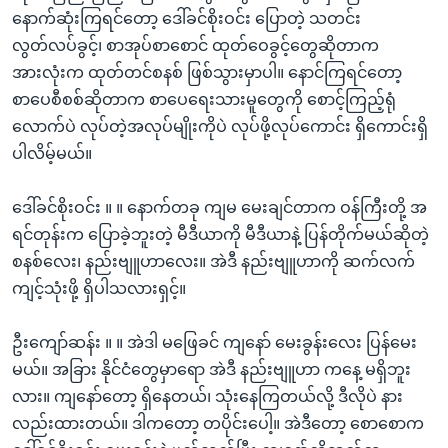
နောက်ဆုံးကြရင်တော့ ဒေါ်ခင်စိုးဝင်း ပြောတဲ့ သတင်း
လွတ်လပ်ခွင့်၊ စာအုပ်စာစောင် ထုတ်ဝေခွင့်တွေဆိုတာက
အားလုံးက ထုတ်တင်စနစ် ဖြစ်သွားမှာပါ။ နောင်ကြရင်တော့
စာပေစီစစ်ဆိုတာက စာပေရေးသားမူတွေကို စောင့်ကြည့်ရုံ
လောက်ပဲ လုပ်တဲ့အလုပ်မျိုးကိုပဲ လုပ်ဖို့လုပ်ကောင်း ရှိကောင်းရှိ
ပါလိမ့်မယ်။
ဒေါ်ခင်စိုးဝင်း ။ ။ နောက်တခု ကျမ မေးချင်တာက ဝန်ကြီးတို့ အ
ရင်တုန်းက ပြောခဲ့ဘူးတဲ့ မီဒီယာကို မီဒီယာနဲ့ ပြန်တိုက်မယ်ဆိုတဲ့
စနစ်လေး၊ နည်းဗျူဟာလေး။ အဲဒီ နည်းဗျူဟာကို ဆက်လက်
ကျင့်သုံးဖို့ ရှိပါသလားရှင့်။
ဦးကျော်ဆန်း ။ ။ အဲဒါ မဖြေခင် ကျနော် မေးခွန်းလေး ပြန်မေး
မယ်။ အခြား နိုင်ငံတွေမှာရော အဲဒီ နည်းဗျူဟာ ကနေ့ မရှိဘူး
လား။ ကျနော်တော့ ရှိနေတယ်၊ သုံးနေကြတယ်လို့ ဒီလိုပဲ နား
လည်းထားတယ်။ ဒါကတော့ တပိုင်းပေါ့။ အဲဒီတော့ စောစောက