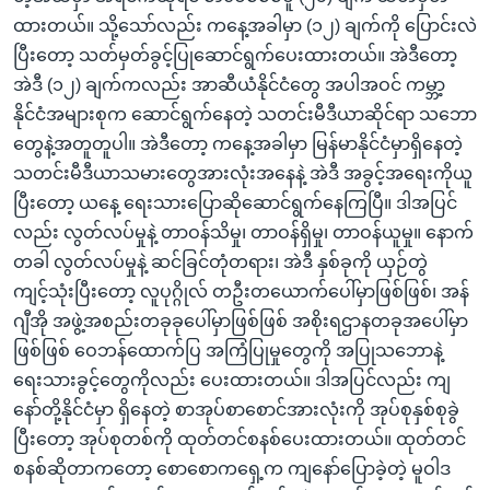
ထားတယ်။ သို့သော်လည်း ကနေ့အခါမှာ (၁၂) ချက်ကို ပြောင်းလဲ
ပြီးတော့ သတ်မှတ်ခွင့်ပြုဆောင်ရွက်ပေးထားတယ်။ အဲဒီတော့
အဲဒီ (၁၂) ချက်ကလည်း အာဆီယံနိုင်ငံတွေ အပါအဝင် ကမ္ဘာ့
နိုင်ငံအများစုက ဆောင်ရွက်နေတဲ့ သတင်းမီဒီယာဆိုင်ရာ သဘော
တွေနဲ့အတူတူပါ။ အဲဒီတော့ ကနေ့အခါမှာ မြန်မာနိုင်ငံမှာရှိနေတဲ့
သတင်းမီဒီယာသမားတွေအားလုံးအနေနဲ့ အဲဒီ အခွင့်အရေးကိုယူ
ပြီးတော့ ယနေ့ ရေးသားပြောဆိုဆောင်ရွက်နေကြပြီ။ ဒါအပြင်
လည်း လွတ်လပ်မှုနဲ့ တာဝန်သိမှု၊ တာဝန်ရှိမှု၊ တာဝန်ယူမှု။ နောက်
တခါ လွတ်လပ်မှုနဲ့ ဆင်ခြင်တုံတရား၊ အဲဒီ နှစ်ခုကို ယှဉ်တွဲ
ကျင့်သုံးပြီးတော့ လူပုဂ္ဂိုလ် တဦးတယောက်ပေါ်မှာဖြစ်ဖြစ်၊ အန်
ဂျီအို အဖွဲ့အစည်းတခုခုပေါ်မှာဖြစ်ဖြစ် အစိုးရဌာနတခုအပေါ်မှာ
ဖြစ်ဖြစ် ဝေဘန်ထောက်ပြ အကြံပြုမှုတွေကို အပြုသဘောနဲ့
ရေးသားခွင့်တွေကိုလည်း ပေးထားတယ်။ ဒါအပြင်လည်း ကျ
နော်တို့နိုင်ငံမှာ ရှိနေတဲ့ စာအုပ်စာစောင်အားလုံးကို အုပ်စုနှစ်စုခွဲ
ပြီးတော့ အုပ်စုတစ်ကို ထုတ်တင်စနစ်ပေးထားတယ်။ ထုတ်တင်
စနစ်ဆိုတာကတော့ စောစောကရှေ့က ကျနော်ပြောခဲ့တဲ့ မူဝါဒ