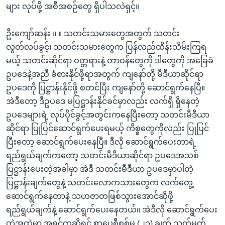
များ လုပ်ဖို့ အစီအစဉ်တွေ ရှိပါသလဲရှင့်။
ဦးကျော်ဆန်း ။ ။ သတင်းသမားတွေအတွက် သတင်း
လွတ်လပ်ခွင့်၊ သတင်းသမားတွေက ပြန်လည်ထိန်းသိမ်းကြရ
မယ့် သတင်းဆိုင်ရာ ဝတ္တရားနဲ့ တာဝန်တွေကို ဒါတွေကို အခြေခံ
ဥပဒေနဲ့အညီ ခံစားနိုင်ဖို့ရာအတွက် ကျနော်တို့ မီဒီယာဆိုင်ရာ
ဥပဒေကို ပြဋ္ဌာန်းနိုင်ဖို့ စတင်ပြီး ကျနော်တို့ ဆောင်ရွက်နေပြီ။
အဲဒီတော့ ဒီဥပဒေ မပြဋ္ဌာန်းနိုင်ခင်မှာလည်း လက်ရှိ ရှိနေတဲ့
ဥပဒေများရဲ့ လုပ်ပိုင်ခွင့်အတွင်းကနေပြီးတော့ သတင်းမီဒီယာ
ဆိုင်ရာ ပြုပြင်ဆောင်ရွက်ပေးရမယ့် ကိစ္စတွေကိုလည်း ပြုပြင်
ပြီးတော့ ဆောင်ရွက်ပေးနေပြီ။ ဒီလို ဆောင်ရွက်ပေးတာရဲ့
ရည်ရွယ်ချက်ကတော့ သတင်းမီဒီယာဆိုင်ရာ ဥပဒေအသစ်
ပြဋ္ဌာန်းပေးတဲ့အခါမှာ အဲဒီ သတင်းမီဒီယာ ဥပဒေမှာပါတဲ့
ပြဋ္ဌာန်းချက်တွေနဲ့ သတင်းလောကသားတွေက လက်တွေ့
ဆောင်ရွက်နေတာနဲ့ သဟဇာတဖြစ်သွားအောင်ဆိုဖို့
ရည်ရွယ်ချက်နဲ့ ဆောင်ရွက်ပေးနေတယ်။ အဲဒီလို ဆောင်ရွက်ပေး
တဲ့အထဲမှာ အရင်ကဆိုရင် စာပေစီစစ်မူ (၂၁) ချက် သတ်မှတ်