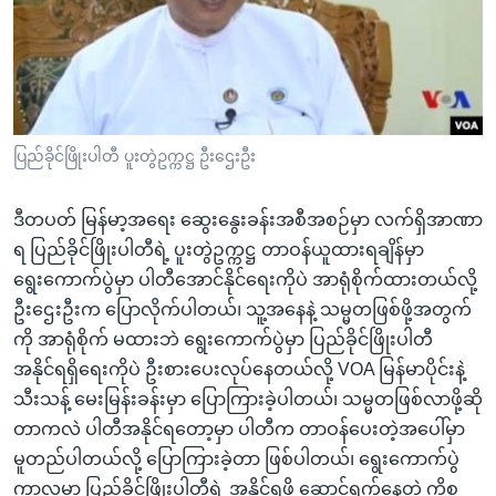
အ
သုတပဒေသာ အင်္ဂလိပ်စာ
ညွန်း
Learning English
စာမျက်နှာ
သို့
ဗွီအိုအေ လူမှုကွန်ယက်များ
ကျော်
ကြည့်
ပြည်ခိုင်ဖြိုးပါတီ ပူးတွဲဥက္ကဋ္ဌ ဦးဌေးဦး
ရန်
ဘာသာစကားများ
ရှာဖွေ
ဒီတပတ် မြန်မာ့အရေး ဆွေးနွေးခန်းအစီအစဉ်မှာ လက်ရှိအာဏာ
ရန်
ရ ပြည်ခိုင်ဖြိုးပါတီရဲ့ ပူးတွဲဥက္ကဋ္ဌ တာဝန်ယူထားရချိန်မှာ
နေရာ
ရွေးကောက်ပွဲမှာ ပါတီအောင်နိုင်ရေးကိုပဲ အာရုံစိုက်ထားတယ်လို့
သို့
ဦးဌေးဦးက ပြောလိုက်ပါတယ်၊ သူ့အနေနဲ့ သမ္မတဖြစ်ဖို့အတွက်
ကျော်
ကို အာရုံစိုက် မထားဘဲ ရွေးကောက်ပွဲမှာ ပြည်ခိုင်ဖြိုးပါတီ
ရန်
အနိုင်ရရှိရေးကိုပဲ ဦးစားပေးလုပ်နေတယ်လို့ VOA မြန်မာပိုင်းနဲ့
သီးသန့် မေးမြန်းခန်းမှာ ပြောကြားခဲ့ပါတယ်၊ သမ္မတဖြစ်လာဖို့ဆို
တာကလဲ ပါတီအနိုင်ရတော့မှာ ပါတီက တာဝန်ပေးတဲ့အပေါ်မှာ
မူတည်ပါတယ်လို့ ပြောကြားခဲ့တာ ဖြစ်ပါတယ်၊ ရွေးကောက်ပွဲ
ကာလမှာ ပြည်ခိုင်ဖြိုးပါတီရဲ့ အနိုင်ရဖို့ ဆောင်ရွက်နေတဲ့ ကိစ္စ