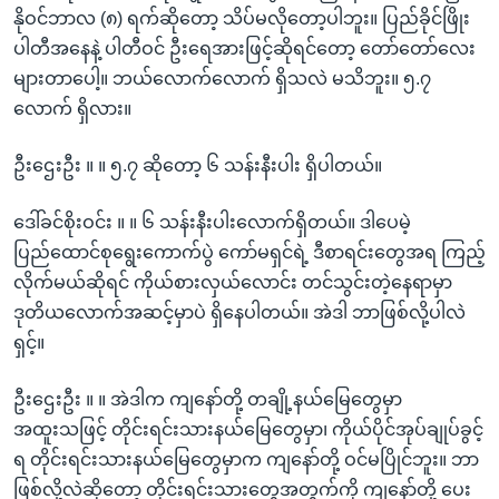
နိုဝင်ဘာလ (၈) ရက်ဆိုတော့ သိပ်မလိုတော့ပါဘူး။ ပြည်ခိုင်ဖြိုး
ပါတီအနေနဲ့ ပါတီဝင် ဦးရေအားဖြင့်ဆိုရင်တော့ တော်တော်လေး
များတာပေါ့။ ဘယ်လောက်လောက် ရှိသလဲ မသိဘူး။ ၅.၇
လောက် ရှိလား။
ဦးဌေးဦး ။ ။ ၅.၇ ဆိုတော့ ၆ သန်းနီးပါး ရှိပါတယ်။
ဒေါ်ခင်စိုးဝင်း ။ ။ ၆ သန်းနီးပါးလောက်ရှိတယ်။ ဒါပေမဲ့
ပြည်ထောင်စုရွေးကောက်ပွဲ ကော်မရှင်ရဲ့ ဒီစာရင်းတွေအရ ကြည့်
လိုက်မယ်ဆိုရင် ကိုယ်စားလှယ်လောင်း တင်သွင်းတဲ့နေရာမှာ
ဒုတိယလောက်အဆင့်မှာပဲ ရှိနေပါတယ်။ အဲဒါ ဘာဖြစ်လို့ပါလဲ
ရှင့်။
ဦးဌေးဦး ။ ။ အဲဒါက ကျနော်တို့ တချို့နယ်မြေတွေမှာ
အထူးသဖြင့် တိုင်းရင်းသားနယ်မြေတွေမှာ၊ ကိုယ်ပိုင်အုပ်ချုပ်ခွင့်
ရ တိုင်းရင်းသားနယ်မြေတွေမှာက ကျနော်တို့ ဝင်မပြိုင်ဘူး။ ဘာ
ဖြစ်လို့လဲဆိုတော့ တိုင်းရင်းသားတွေအတွက်ကို ကျနော်တို့ ပေး