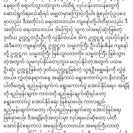
နေရာကို ရောက်သွားတဲ့လူက ပါတီရဲ့ လုပ်ငန်းတာဝန်တွေကို
ဆောင်ရွက်ရမယ်ဆိုရင် မမျှတမှာကြောင့်လို့ပါ။ ဖွဲ့စည်းပုံဥပဒေ
မှာလည်း ဒီအတိုင်းပဲ ရေးထားတယ်။ ကျနော်တို့ပါတီမှာလည်း ဒီ
အတိုင်းပဲ ရေးထားတယ်။ ဒါကြောင့် သူက ဝါအရင့်ဆုံးဖြစ်တဲ့
ဒုတိယ ဥက္ကဋ္ဌတဦးဦးကို လွှဲနိုင်တယ်။ ဒါက ဥက္ကဋ္ဌရဲ့ လုပ်ပိုင်ခွင့်။
အဲဒီတော့ ကျနော်တို့ရဲ့ ဥက္ကဋ္ဌက သမ္မတကြီး ဦးသိန်းစိန်။ ကျနော်
တို့ ဥက္ကဋ္ဌက သမ္မတကြီး ဖြစ်သွားတာကို။ သမ္မတကြီး ဖြစ်သွား
တဲ့အတွက် သူမလုပ်နိုင်တော့ဘူး။ မလုပ်နိုင်တဲ့အတွက် ပထမ
ဦးဆုံး ဥက္ကဋ္ဌဖြစ်တဲ့ ဒုတိယဥက္ကဋ္ဌဖြစ်တဲ့ သူရဦးရွှေမန်းကို လွှဲခဲ့
တယ်။ လွှဲတဲ့နေရာကနေ အချိန်ကလဲ ရွေးကောက်ပွဲက နီးလာပြီ။
ပါတီတွေရဲ့ ရည်မှန်းချက်က ရွေးကောက်ပွဲ အောင်နိုင်ရေး၊ အချိန်
တို ရည်မှန်းချက်၊ ကာလတို ရည်မှန်းချက်ဆိုရင်တော့
ရွေးကောက်ပွဲ အောင်နိုင်ရေး ဖြစ်မှာပေါ့။ ကာလရှည်
ရည်မှန်းချက်ကတော့ ကိုယ့်ရည်မှန်းချက်တွေ အောင်မြင်ရေး
ဖြစ်မှာပေါ့။ ဒီအချိန်တိုအတွင်းမှာ လုပ်ရမယ်ဆိုတော့ ပါတီ
အောင်နိုင်ရေးကလဲ အရေးကြီးလာတယ်။ အရေးကြီးလာတဲ့