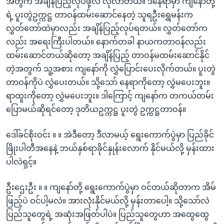
အတွက် အချိန်ပြည့်လုပ်ဖို့လဲ လိုလာတယ်။ ဒီနေရာမှာ ကျနော်တို့
ရဲ့ ပူးတွဲဥက္ကဋ္ဌ တာဝန်ထမ်းဆောင်နေတဲ့ သူရဦးရွှေမန်းက
လွှတ်တော်ထဲမှာလည်း အချိန်ပြည့်လုပ်ရတယ်။ လွှတ်တော်က
လည်း အရေးကြီးပါတယ်။ နောက်တခါ နာယကတာဝန်လည်း
ထမ်းဆောင်တယ်ဆိုတော့ အချိန်ပြည့် တာဝန်မထမ်းဆောင်နိုင်
တဲ့အတွက် သူ့အစား ကျနော်ကို လွှဲပြောင်းပေးလိုက်တယ်။ ပူးတွဲ
တာဝန်ကိုပဲ လွှဲပေးတယ်။ သို့သော် နေရာကိုတော့ လွှဲမပေးဘူး။
ရာထူးကိုတော့ လွှဲမပေးဘူး။ ဒါကြောင့် ကျနော်က တကယ်တမ်း
ပြောမယ်ဆိုရင်တော့ ဒုတိယဥက္ကဋ္ဌ ပူးတွဲ ဥက္ကဋ္ဌတာဝန်။
ဒေါ်ခင်စိုးဝင်း ။ ။ အဲဒီတော့ ဒီလာမယ့် ရွေးကောက်ပွဲမှာ ပြည်ခိုင်
ဖြိုးပါတီအနေနဲ့ ဘယ်နှစ်ရာခိုင်နှုန်းလောက် နိုင်မယ်လို့ မှန်းထား
ပါလဲရှင့်။
ဦးဌေးဦး ။ ။ ကျနော်တို့ ရွေးကောက်ပွဲမှာ ဝင်တယ်ဆိုတာက အိမ်
ဖြည့်ပဲ ဝင်ပါ့မလဲ။ အားလုံးနိုင်မယ်လို့ မှန်းတာပေါ့။ သို့သော်လဲ
ပြည်သူတွေရဲ့ အဆုံးအဖြတ်ပါပဲ။ ပြည်သူတွေဟာ အထွေထွေ