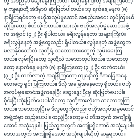
တို့ အဲဒီညမှာ ဆွေးနွေးကြတယ်။ ဆွေးနွေးပြီးတဲ့ အချိန်ကြတော့
မှ ကျနော်တို့ အဲဒီမှာပဲ ဆုံးဖြတ်ပါတယ်။ ၁၃ ရက်နေ့ မနက် (၈)
နာရီကြရင်တော့ ဗဟိုအလုပ်မှုဆောင် အစည်းအဝေး လုပ်ကြမယ်
ဆိုပြီးတော့ ဖိတ်လိုက်တယ်။ အားလုံး ဗဟိုအလုပ်မှုဆောင်အဖွဲ့
က အဖွဲ့ဝင် (၄၂) ဦး ရှိပါတယ်။ ခရီးလွန်နေတာ အများကြီးပဲ။
ခရီးလွန်နေတဲ့ အဖွဲ့တွေလည်း ရှိပါတယ်။ လွန်နေတဲ့ အဖွဲ့တွေက
မလာနိုင်သော်လဲ သူတို့ရဲ့ သဘောထားတွေကို လှမ်းမေးကြ
တယ်။ လှမ်းပြီးတော့ သူတို့လဲ သဘောတူပါတယ်။ သဘောတူ
တော့ နောက်နေ့ မနက် (၈) နာရီကြတော့ (၃၂) ဦး တက်တယ်။
(၃၂) ဦး တက်လာတဲ့ အချိန်ကြတော့ ကျနော်တို့ ဒီအခြေအနေ
လေးတွေ ရှင်းပြကြတယ်။ ဒီလို အခြေအနေတော့ ရှိတယ်။ ဗဟို
အလုပ်မှုဆောင်အဖွဲ့ကနေပြီး ဆွေးနွေးပြီးမှ ဆုံးဖြတ်ပေးပါ။
ဝိုင်းပြီးဆုံးဖြတ်ပေးပါဆိုတော့ သူတို့အားလုံးက သဘောတူကြ
တယ်။ သဘောတူပြီးမှ ဒီလူတွေကိုလည်း ဗဟိုအလုပ်အမှုဆောင်
အဖွဲ့ထဲမှာ ထည့်ပေးပါ။ ထည့်ပြီးတော့မှ ပါတီအတွက် အကျိုးရှိ
အောင် အသုံးချပါ။ ပြည်သူအတွက် အကျိုးရှိအောင် အသုံးချပါ။
ဒေသအတွက် အကျိုးရှိအောင် အသုံးချပါဆိုတဲ့ ဆန္ဒရတယ်။