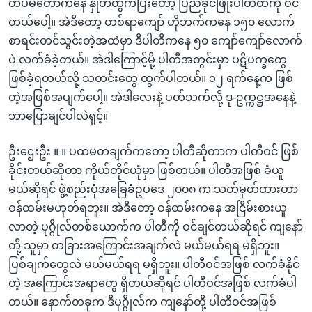
တပ်မတော်ကနေ နှုတ်ထွက်ပြီးတော့ ပြည်ခိုင်ဖြိုးပါတီထဲကို ဝင်
တယ်ပေါ့။ အဲဒီတော့ တစ်ရာကျော် ဟိုဘက်ကနေ ၁၅၀ လောက်
စာရင်းတင်သွင်းတဲ့အထဲမှာ ဒီပါတီကနေ ၅၀ ကျော်ကျော်လောက်
ပဲ လက်ခံခဲ့တယ်။ အဲဒါကြောင့်မို့ ပါတီအတွင်းမှာ ပဋိပက္ခတွေ
ဖြစ်ခဲ့ရတယ်လို့ သတင်းတွေ ထွက်ပါတယ်။ ၁၂ ရက်နေ့က ဖြစ်
တဲ့အဖြစ်အပျက်ပေါ့။ အဲဒါလေးနဲ့ ပတ်သက်လို့ ဒု-ဥက္ကဋ္ဌအနေနဲ့
ဘာပြောချင်ပါလဲရှင့်။
ဦးဌေးဦး ။ ။ ပထမတချက်ကတော့ ပါတီဆိုတာက ပါတီဝင် ဖြစ်
ခိုင်းတယ်ဆိုတာ ကိုယ်တိုင်ယုံမှာ ဖြစ်တယ်။ ပါတီအဖြစ် ခံယူ
မယ်ဆိုရင် ဖွဲ့စည်းပုံအခြေခံဥပဒေ ၂၀၀၈ က သတ်မှတ်ထားတာ
ဝန်ထမ်းမဟုတ်ရဘူး။ အဲဒီတော့ ဝန်ထမ်းကနေ အငြိမ်းစားယူ
လာတဲ့ ပုဂ္ဂိုလ်တစ်ယောက်က ပါတီကို ဝင်ချင်တယ်ဆိုရင် ကျနော်
တို့ သူမှာ တခြားအကြောင်းအချက်လဲ မယ်မယ်ရရ မရှိဘူး။
ပြစ်ချက်တွေလဲ မယ်မယ်ရရ မရှိဘူး။ ပါတီဝင်အဖြစ် လက်ခံနိုင်
တဲ့ အကြောင်းအရာတွေ ရှိတယ်ဆိုရင် ပါတီဝင်အဖြစ် လက်ခံပါ
တယ်။ နောက်တခုက ဒီပုဂ္ဂိုလ်က ကျနော်တို့ ပါတီဝင်အဖြစ်