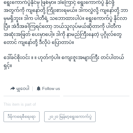
ရွေးကောက်ပွဲနိုင်မှ ဖြစ်မှာ။ ဒါကြောင့် ရွေးကောက်ပွဲ နိုင်ဖို့
အတွက်ကို ကျနော်တို့ ကြိုးစားရမယ်။ ဒါကလွှဲလို့ ကျနော်တို့ ဘာ
မှမရှိဘူး။ ဒါက ပါတီရဲ့ သဘောထားပါပဲ။ ရွေးကောက်ပွဲ နိုင်လာ
ပြီ။ အဲဒီအခါကြရင်တော့ ဘယ်သူလုပ်မယ်ဆိုတာကို ပါတီက
အဆုံးအဖြတ် ပေးမှာပေါ့။ ဒါကို နာမည်ကြီးနေတဲ့ ပုဂ္ဂိုလ်တွေ
တောင် ကျနော်တို့ ဒီလိုပဲ ပြောတာပဲ။
ဒေါ်ခင်စိုးဝင်း ။ ။ ဟုတ်ကဲ့ပါ။ ကျေးဇူးအများကြီး တင်ပါတယ်
ရှင့်။
မျှဝေပါ
Follow us
This item is part of
ဒီမိုကရေစီရေးရာ
၂၀၂၀ မြန်မာ့ရွေးကောက်ပွဲ