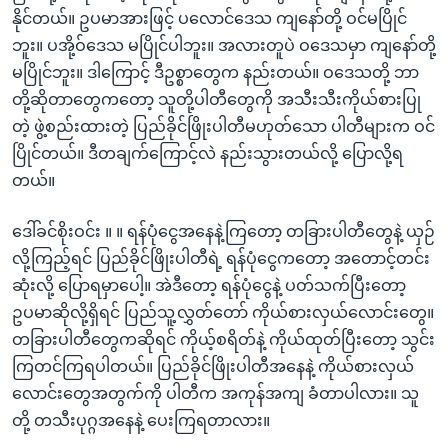
နိုင်တယ်။ ဥပမာအားဖြင့် ပလောင်ဒေသ ကျနော်တို့ ဝင်မပြိုင်
ဘူး။ ပအို့ဝ်ဒေသ မပြိုင်ပါဘူး။ အလားတူပဲ ဝဒေသမှာ ကျနော်တို့
မပြိုင်ဘူး။ ဒါကြောင့် ဒီဥစ္စာတွေက နည်းတယ်။ ဝဒေသတို့ ဘာ
တို့ဆိုတာတွေကတော့ သူတို့ပါတီတွေကို အသီးသီးကိုယ်စားပြု
တဲ့ ဖွဲ့စည်းထားတဲ့ ပြည်ခိုင်ဖြိုးပါတီမဟုတ်သော ပါတီများက ဝင်
ပြိုင်တယ်။ ဒီတချက်ကြောင့်လဲ နည်းသွားတယ်လို့ ပြောလို့ရ
တယ်။
ဒေါ်ခင်စိုးဝင်း ။ ။ ရန်ပုံငွေအနေနဲ့ကြတော့ တခြားပါတီတွေနဲ့ ယှဉ်
လို့ကြည့်ရင် ပြည်ခိုင်ဖြိုးပါတီရဲ့ ရန်ပုံငွေကတော့ အတောင့်တင်း
ဆုံးလို့ ပြောရမှာပေါ့။ အဲဒီတော့ ရန်ပုံငွေနဲ့ ပတ်သက်ပြီးတော့
ဥပမာဆိုလို့ရှိရင် ပြည်သူ့လွှတ်တော် ကိုယ်စားလှယ်လောင်းတွေ။
တခြားပါတီတွေကဆိုရင် ကိုယ့်စရိတ်နဲ့ ကိုယ်ထုတ်ပြီးတော့ သွင်း
ကြတင်ကြရပါတယ်။ ပြည်ခိုင်ဖြိုးပါတီအနေနဲ့ ကိုယ်စားလှယ်
လောင်းတွေအတွက်ကို ပါတီက အကုန်အကျ ခံတာပါလား။ သူ
တို့ တသီးပုဂ္ဂအနေနဲ့ ပေးကြရတာလား။