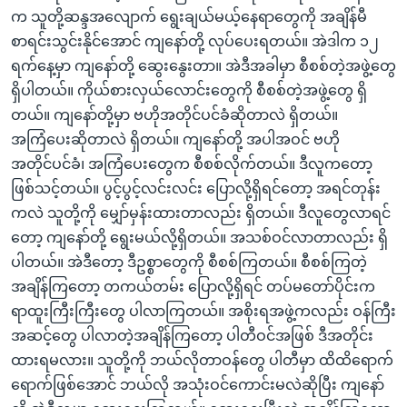
က သူတို့ဆန္ဒအလျောက် ရွေးချယ်မယ့်နေရာတွေကို အချိန်မီ
စာရင်းသွင်းနိုင်အောင် ကျနော်တို့ လုပ်ပေးရတယ်။ အဲဒါက ၁၂
ရက်နေ့မှာ ကျနော်တို့ ဆွေးနွေးတာ။ အဲဒီအခါမှာ စီစစ်တဲ့အဖွဲ့တွေ
ရှိပါတယ်။ ကိုယ်စားလှယ်လောင်းတွေကို စီစစ်တဲ့အဖွဲ့တွေ ရှိ
တယ်။ ကျနော်တို့မှာ ဗဟိုအတိုင်ပင်ခံဆိုတာလဲ ရှိတယ်။
အကြံပေးဆိုတာလဲ ရှိတယ်။ ကျနော်တို့ အပါအဝင် ဗဟို
အတိုင်ပင်ခံ၊ အကြံပေးတွေက စီစစ်လိုက်တယ်။ ဒီလူကတော့
ဖြစ်သင့်တယ်။ ပွင့်ပွင့်လင်းလင်း ပြောလို့ရှိရင်တော့ အရင်တုန်း
ကလဲ သူတို့ကို မျှော်မှန်းထားတာလည်း ရှိတယ်။ ဒီလူတွေလာရင်
တော့ ကျနော်တို့ ရွေးမယ်လို့ရှိတယ်။ အသစ်ဝင်လာတာလည်း ရှိ
ပါတယ်။ အဲဒီတော့ ဒီဥစ္စာတွေကို စီစစ်ကြတယ်။ စီစစ်ကြတဲ့
အချိန်ကြတော့ တကယ်တမ်း ပြောလို့ရှိရင် တပ်မတော်ပိုင်းက
ရာထူးကြီးကြီးတွေ ပါလာကြတယ်။ အစိုးရအဖွဲ့ကလည်း ဝန်ကြီး
အဆင့်တွေ ပါလာတဲ့အချိန်ကြတော့ ပါတီဝင်အဖြစ် ဒီအတိုင်း
ထားရမလား။ သူတို့ကို ဘယ်လိုတာဝန်တွေ ပါတီမှာ ထိထိရောက်
ရောက်ဖြစ်အောင် ဘယ်လို အသုံးဝင်ကောင်းမလဲဆိုပြီး ကျနော်