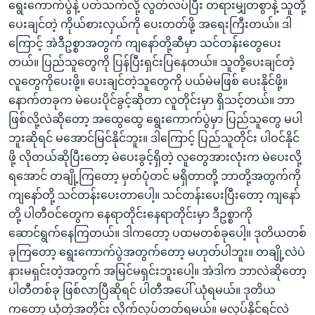
ရွေးကောက်ပွဲနဲ့ ပတ်သက်လို့ လွတ်လပ်ပြီး တရားမျှတစွာနဲ့ သူတို့
ပေးချင်တဲ့ ကိုယ်စားလှယ်ကို ပေးတတ်ဖို့ အရေးကြီးတယ်။ ဒါ
ကြောင့် အဲဒီဥစ္စာအတွက် ကျနော်တို့ဆီမှာ သင်တန်းတွေပေး
တယ်။ ပြည်သူတွေကို ပြန်ပြီးရှင်းပြနေတယ်။ သူတို့ပေးချင်တဲ့
လူတွေကိုပေးဖို့။ ပေးချင်တဲ့သူတွေကို ပယ်မဲမဖြစ် ပေးနိုင်ဖို့။
နောက်တခုက မဲပေးပိုင်ခွင့်ဆိုတာ လူတိုင်းမှာ ရှိသင့်တယ်။ ဘာ
ဖြစ်လို့လဲဆိုတော့ အထွေထွေ ရွေးကောက်ပွဲမှာ ပြည်သူတွေ မပါ
ဘူးဆိုရင် မအောင်မြင်နိုင်ဘူး။ ဒါကြောင့် ပြည်သူတိုင်း ပါဝင်နိုင်
ဖို့ လိုတယ်ဆိုပြီးတော့ မဲပေးခွင့်ရှိတဲ့ လူတွေအားလုံးက မဲပေးလို့
ရအောင် တချို့ကြတော့ မှတ်ပုံတင် မရှိတာတို့ ဘာတို့အတွက်ကို
ကျနော်တို့ သင်တန်းပေးတာပေါ့။ သင်တန်းပေးပြီးတော့ ကျနော်
တို့ ပါတီဝင်တွေက နေရာတိုင်းနေရာတိုင်းမှာ ဒီဥစ္စာကို
ဆောင်ရွက်နေကြတယ်။ ဒါကတော့ ပထမတစ်ခုပေါ့။ ဒုတိယတစ်
ခုကြတော့ ရွေးကောက်ပွဲအတွက်တော့ မဟုတ်ပါဘူး။ တချို့လဲပဲ
နားမရှင်းတဲ့အတွက် အမြင်မရှင်းဘူးပေါ့။ အဲဒါက ဘာလဲဆိုတော့
ပါတီတစ်ခု ဖြစ်လာပြီဆိုရင် ပါတီအပေါ် ယုံရမယ်။ ဒုတိယ
ကတော့ ယုံတဲ့အတိုင်း လိုက်လုပ်တတ်ရမယ်။ မလုပ်နိုင်ရင်လဲ