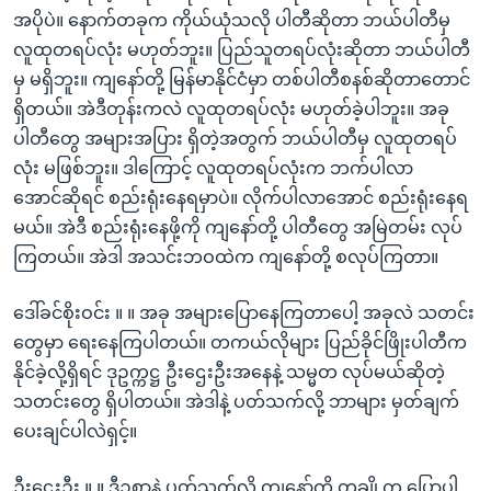
အပိုပဲ။ နောက်တခုက ကိုယ်ယုံသလို ပါတီဆိုတာ ဘယ်ပါတီမှ
လူထုတရပ်လုံး မဟုတ်ဘူး။ ပြည်သူတရပ်လုံးဆိုတာ ဘယ်ပါတီ
မှ မရှိဘူး။ ကျနော်တို့ မြန်မာနိုင်ငံမှာ တစ်ပါတီစနစ်ဆိုတာတောင်
ရှိတယ်။ အဲဒီတုန်းကလဲ လူထုတရပ်လုံး မဟုတ်ခဲ့ပါဘူး။ အခု
ပါတီတွေ အများအပြား ရှိတဲ့အတွက် ဘယ်ပါတီမှ လူထုတရပ်
လုံး မဖြစ်ဘူး။ ဒါကြောင့် လူထုတရပ်လုံးက ဘက်ပါလာ
အောင်ဆိုရင် စည်းရုံးနေရမှာပဲ။ လိုက်ပါလာအောင် စည်းရုံးနေရ
မယ်။ အဲဒီ စည်းရုံးနေဖို့ကို ကျနော်တို့ ပါတီတွေ အမြဲတမ်း လုပ်
ကြတယ်။ အဲဒါ အသင်းဘဝထဲက ကျနော်တို့ စလုပ်ကြတာ။
ဒေါ်ခင်စိုးဝင်း ။ ။ အခု အများပြောနေကြတာပေါ့ အခုလဲ သတင်း
တွေမှာ ရေးနေကြပါတယ်။ တကယ်လိုများ ပြည်ခိုင်ဖြိုးပါတီက
နိုင်ခဲ့လို့ရှိရင် ဒုဥက္ကဋ္ဌ ဦးဌေးဦးအနေနဲ့ သမ္မတ လုပ်မယ်ဆိုတဲ့
သတင်းတွေ ရှိပါတယ်။ အဲဒါနဲ့ ပတ်သက်လို့ ဘာများ မှတ်ချက်
ပေးချင်ပါလဲရှင့်။
ဦးဌေးဦး ။ ။ ဒီဥစ္စာနဲ့ ပတ်သက်လို့ ကျနော့်ကို တချို့က ပြောပါ