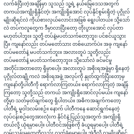
လက်ခံပြီးတဲ့အချိန်မှာ သူသည် သူ့ရဲ့ နယ်မြေဒေသအတွက်
တကယ်အကျိုးရှိနိုင်တဲ့၊ အကျိုးရှိအောင် လုပ်နိုင်စွမ်းရှိတဲ့ ပုဂ္ဂိုလ်
မျိုးဆိုရင်လဲ ကိုယ်စားလှယ်လောင်းအဖြစ် ရွေးပါတယ်။ သို့သော်
လဲ တပ်ကလူတွေက ဒီမှာလာပြီးတော့ တိုးပွားအောင် လုပ်တာ
မဟုတ်ပါဘူး။ သူတို့ တပ်နဲ့မပတ်သက်တော့ဘူး၊ ပင်စင်ယူသွား
ပြီ။ ကျနော်လည်း တပ်မတော်သား တစ်ယောက်ပဲ။ အခု ကျနော်
တပ်မတော်နဲ့ မပတ်သက်ဘူး။ အလားတူပဲ သူတို့လည်း
တပ်မတော်နဲ့ မပတ်သက်တော့ဘူး။ သို့သော်လဲ ခင်မင်မှု
အတိုင်းအတာတော့ ရှိမှာပေါ့။ အလားတူပဲ အစိုးရအဖွဲ့မှာ ရှိနေတဲ့
ပုဂ္ဂိုလ်တချို့ကလဲ အစိုးရအဖွဲ့ အလုပ်ကို နှုတ်ထွက်ပြီးတော့မှ
ကျနော်တို့ပါတီကို ရောက်လာကြတယ်။ ရောက်လာကြတဲ့ အချိန်
ကြတော့ သူတို့သည် တကယ် အကျိုးရှိအောင်လုပ်မယ်။ ကျနော်
တို့မှာ သတ်မှတ်ချက်တွေ ရှိပါတယ်။ အဓိကအချက်ကတော့
ပါတီရဲ့ မူဝါဒလမ်းစဉ်။ နောက် ပါတီကနေ ဆောင်ရွက်နေတဲ့
လုပ်ငန်းစဉ်တွေအားလုံးက နိုင်ငံနဲ့ ပြည်သူအတွက် အကျိုးရှိ
တယ်လို့ ယုံရမှာပေါ့။ ပါတီဝင်အဖြစ်ကို ခံယူရမှာပေါ့။ ပါတီရဲ့
လမ်းညွှန်းမှုတွေကိုလည်း လက်ခံရမှာပေါ့။ အဲဒီလို လူမျိုးဆိုရင်