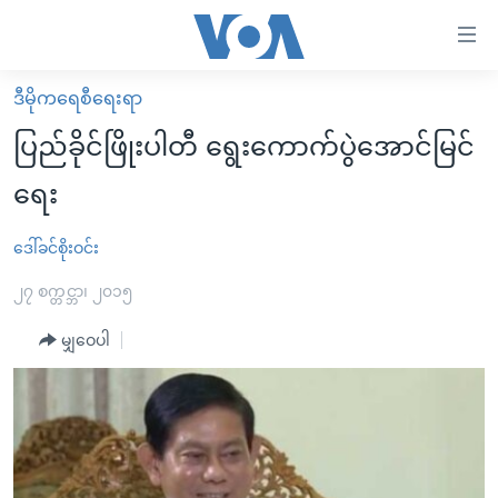
သုံး
ရ
လွယ်ကူ
ဒီမိုကရေစီရေးရာ
မူလစာမျက်နှာ
စေ
ပြည်ခိုင်ဖြိုးပါတီ ရွေးကောက်ပွဲအောင်မြင်
မြန်မာ
သည့်
ရေး
ကမ္ဘာ့သတင်းများ
Link
ဗွီဒီယို
နိုင်ငံတကာ
ဒေါ်ခင်စိုးဝင်း
များ
သတင်းလွတ်လပ်ခွင့်
အမေရိကန်
၂၇ စက္တင္ဘာ၊ ၂၀၁၅
ပင်မ
ရပ်ဝန်းတခု လမ်းတခု အလွန်
တရုတ်
အကြောင်းအရာ
မျှဝေပါ
သို့
အင်္ဂလိပ်စာလေ့လာမယ်
အစ္စရေး-ပါလက်စတိုင်း
ကျော်
အပတ်စဉ်ကဏ္ဍများ
အမေရိကန်သုံးအီဒီယံ
ကြည့်
ရေဒီယိုနှင့်ရုပ်သံ အချက်အလက်များ
မကြေးမုံရဲ့ အင်္ဂလိပ်စာ
ရေဒီယို
ရန်
ပင်မ
ရေဒီယို/တီဗွီအစီအစဉ်
ရုပ်ရှင်ထဲက အင်္ဂလိပ်စာ
တီဗွီ