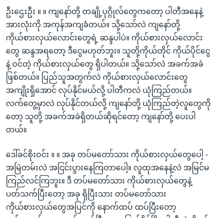
ဦးဌေးဦး ။ ။ ကျနော်တို့ တချို့ပုဂ္ဂိုလ်တွေကတော့ ပါတီအနေနဲ့
အားလုံးကို အကုန်အကျခံတယ်။ သို့သော်လဲ ကျနော်တို့
ကိုယ်စားလှယ်လောင်းတွေရဲ့ ဆန္ဒပါပဲ။ ကိုယ်စားလှယ်လောင်း
တွေ ဆန္ဒအရတော့ ဒီငွေမဟုတ်ဘူး။ သူတို့ကိုယ်တိုင် ကိုယ်ပိုင်ငွေ
နဲ့ ဝင်တဲ့ ကိုယ်စားလှယ်တွေ ရှိပါတယ်။ သို့သော်လဲ အခက်အခဲ
ဖြစ်တယ်။ ပြည်သူအတွက်လဲ ကိုယ်စားလှယ်လောင်းတွေ
အကျိုးရှိအောင် လုပ်နိုင်မယ်လို့ ပါတီကလဲ ယုံကြည်တယ်။
လက်တွေ့မှာလဲ လုပ်နိုင်တယ်လို့ ကျနော်တို့ ယုံကြည်တဲ့လူတွေကို
တော့ သူတို့ အခက်အခဲရှိတယ်ဆိုရင်တော့ ကျနော်တို့ ပေးပါ
တယ်။
ဒေါ်ခင်စိုးဝင်း ။ ။ အခု တပ်မတော်သား ကိုယ်စားလှယ်တွေပေါ့ -
အမြဲတမ်းလဲ အငြင်းပွားနေကြတာပေါ့။ လူထုအနေနဲ့လဲ အမြင်မ
ကြည်လင်ကြဘူး။ ဒီ တပ်မတော်သား ကိုယ်စားလှယ်တွေနဲ့
ပတ်သက်ပြီးတော့ အခု ရှိပြီးသား တပ်မတော်သား
ကိုယ်စားလှယ်တွေအပြင်ကို နောက်ထပ် ထပ်ပြီးတော့