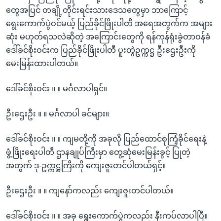
တွေအပြင် တချို့တိုင်းရင်းသားဒေသတွေမှာ ဘာကြောင့်
ရွေးကောက်ပွဲဝင်မယ့် ပြည်ခိုင်ဖြိုးပါတီ အရေအတွက်က အများ
ဆုံး မဟုတ်ရသလဲဆိုတဲ့ အကြောင်းတွေကို ရန်ကုန်ရုံးခွဲတာဝန်ခံ
ဒေါ်ခင်စိုးဝင်းက ပြည်ခိုင်ဖြိုးပါတီ ပူးတွဲဥက္ကဋ္ဌ ဦးဌေးဦးကို
မေးမြန်းထားပါတယ်။
ဒေါ်ခင်စိုးဝင်း ။ ။ မင်္ဂလာပါရှင်။
ဦးဌေးဦး ။ ။ မင်္ဂလာပါ ခင်များ။
ဒေါ်ခင်စိုးဝင်း ။ ။ ကျမတို့ကို အခုလို ပြည်ထောင်စုကြံ့ခိုင်ရေးနဲ့
ဖွံ့ဖြိုးရေးပါတီ ဌာနချုပ်ကြီးမှာ တွေ့ဆုံမေးမြန်းခွင့် ပြုတဲ့
အတွက် ဒု-ဥက္ကဋ္ဌကြီးကို ကျေးဇူးတင်ပါတယ်ရှင့်။
ဦးဌေးဦး ။ ။ ကျနော်ကလည်း ကျေးဇူးတင်ပါတယ်။
ဒေါ်ခင်စိုးဝင်း ။ ။ အခု ရွေးကောက်ပွဲကလည်း နီးကပ်လာပါပြီ။