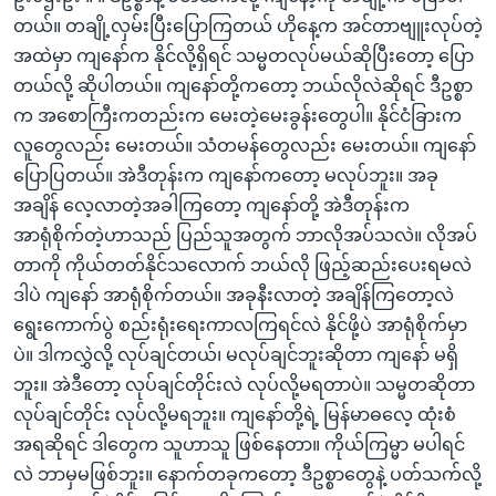
တယ်။ တချို့လှမ်းပြီးပြောကြတယ် ဟိုနေ့က အင်တာဗျူးလုပ်တဲ့
အထဲမှာ ကျနော်က နိုင်လို့ရှိရင် သမ္မတလုပ်မယ်ဆိုပြီးတော့ ပြော
တယ်လို့ ဆိုပါတယ်။ ကျနော်တို့ကတော့ ဘယ်လိုလဲဆိုရင် ဒီဥစ္စာ
က အစောကြီးကတည်းက မေးတဲ့မေးခွန်းတွေပါ။ နိုင်ငံခြားက
လူတွေလည်း မေးတယ်။ သံတမန်တွေလည်း မေးတယ်။ ကျနော်
ပြောပြတယ်။ အဲဒီတုန်းက ကျနော်ကတော့ မလုပ်ဘူး။ အခု
အချိန် လေ့လာတဲ့အခါကြတော့ ကျနော်တို့ အဲဒီတုန်းက
အာရုံစိုက်တဲ့ဟာသည် ပြည်သူအတွက် ဘာလိုအပ်သလဲ။ လိုအပ်
တာကို ကိုယ်တတ်နိုင်သလောက် ဘယ်လို ဖြည့်ဆည်းပေးရမလဲ
ဒါပဲ ကျနော် အာရုံစိုက်တယ်။ အခုနီးလာတဲ့ အချိန်ကြတော့လဲ
ရွေးကောက်ပွဲ စည်းရုံးရေးကာလကြရင်လဲ နိုင်ဖို့ပဲ အာရုံစိုက်မှာ
ပဲ။ ဒါကလွှဲလို့ လုပ်ချင်တယ်၊ မလုပ်ချင်ဘူးဆိုတာ ကျနော် မရှိ
ဘူး။ အဲဒီတော့ လုပ်ချင်တိုင်းလဲ လုပ်လို့မရတာပဲ။ သမ္မတဆိုတာ
လုပ်ချင်တိုင်း လုပ်လို့မရဘူး။ ကျနော်တို့ရဲ့ မြန်မာဓလေ့ ထုံးစံ
အရဆိုရင် ဒါတွေက သူဟာသူ ဖြစ်နေတာ။ ကိုယ်ကြမ္မာ မပါရင်
လဲ ဘာမှမဖြစ်ဘူး။ နောက်တခုကတော့ ဒီဥစ္စာတွေနဲ့ ပတ်သက်လို့