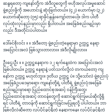
ဆန္ဒရတော့ ကျနော်တို့က အဲဒီလူတွေကို ဗဟိုအလုပ်အမှုဆောင်
ဖွဲ့စည်းဖို့ကို အဟောင်းနဲ့ ဆုံးဖြတ်တယ်။ (၄၂) ယောက်မှာ (၃၂)
ယောက်ဆိုတော့ (၇၅) ရာခိုင်နှုန်းကျော်တာပေါ့။ ဒါက ပါတီ
လုပ်ထုံးလုပ်နည်းမှာလည်း ရှိပါတယ်။ အခြေခံစည်းမျဉ်းမှာ
လည်း ဒီအတိုင်းပဲပါတယ်။
ဒေါ်ခင်စိုးဝင်း ။ ။ အဲဒီတော့ ဖွဲ့စည်းတဲ့နေရာမှာ ဥက္ကဋ္ဌ နေရာ
အပြောင်းအလဲ ဖြစ်သွားတာလား။ အဲဒီလိုမျိုးလား။
ဦးဌေးဦး ။ ။ ဥက္ကဋ္ဌနေရာက ၁၂ ရက်နေ့ထဲက အပြောင်းအလဲ
ဖြစ်ပါတယ်။ ဥက္ကဋ္ဌ နေရာနဲ့ ပတ်သက်လို့လဲ တကယ်တော့ ကျ
နော်က ဥက္ကဋ္ဌ မဟုတ်ဘူး။ ဒုတိယ ဥက္ကဋ္ဌ ပဲ။ သို့သော်လဲ ဖွဲ့စည်းပုံ
အခြေခံဥပဒေမှာရော၊ ကျနော်တို့ရဲ့ ပါတီရဲ့ ဖွဲ့စည်းပုံအခြေခံ
စည်းမျဉ်းမှာရော ပြည်ထောင်စုအဆင့် ဝန်ကြီးတွေ၊
ပြည်ထောင်စုအဆင့် တာဝန်တွေကို ဆောင်ရွက်ကြမယ်ဆိုလို့ရှိ
ရင် ပါတီရဲ့ တာဝန်ကို ဆောင်ရွက်ခြင်းမပြုရလို့ ပါပါတယ်။ ဘာ
ဖြစ်လို့လဲဆိုတော့ လုပ်ပိုင်ခွင့်ရှိတဲ့ နေရာကနေ။ လုပ်ပိုင်ခွင့်ရှိတဲ့