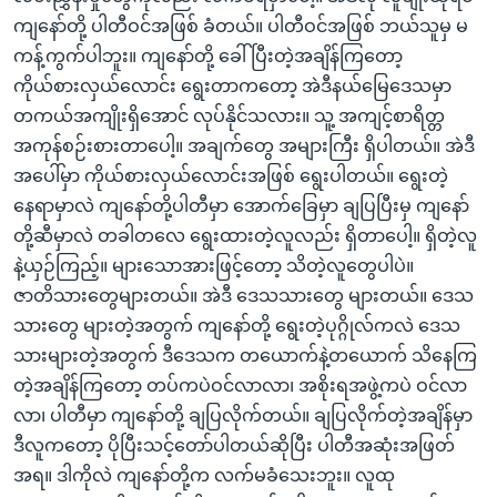
ကျနော်တို့ ပါတီဝင်အဖြစ် ခံတယ်။ ပါတီဝင်အဖြစ် ဘယ်သူမှ မ
ကန့်ကွက်ပါဘူး။ ကျနော်တို့ ခေါ်ပြီးတဲ့အချိန်ကြတော့
ကိုယ်စားလှယ်လောင်း ရွေးတာကတော့ အဲဒီနယ်မြေဒေသမှာ
တကယ်အကျိုးရှိအောင် လုပ်နိုင်သလား။ သူ့ အကျင့်စာရိတ္တ
အကုန်စဉ်းစားတာပေါ့။ အချက်တွေ အများကြီး ရှိပါတယ်။ အဲဒီ
အပေါ်မှာ ကိုယ်စားလှယ်လောင်းအဖြစ် ရွေးပါတယ်။ ရွေးတဲ့
နေရာမှာလဲ ကျနော်တို့ပါတီမှာ အောက်ခြေမှာ ချပြပြီးမှ ကျနော်
တို့ဆီမှာလဲ တခါတလေ ရွေးထားတဲ့လူလည်း ရှိတာပေါ့။ ရှိတဲ့လူ
နဲ့ယှဉ်ကြည့်။ များသောအားဖြင့်တော့ သိတဲ့လူတွေပါပဲ။
ဇာတိသားတွေများတယ်။ အဲဒီ ဒေသသားတွေ များတယ်။ ဒေသ
သားတွေ များတဲ့အတွက် ကျနော်တို့ ရွေးတဲ့ပုဂ္ဂိုလ်ကလဲ ဒေသ
သားများတဲ့အတွက် ဒီဒေသက တယောက်နဲ့တယောက် သိနေကြ
တဲ့အချိန်ကြတော့ တပ်ကပဲဝင်လာလာ၊ အစိုးရအဖွဲ့ကပဲ ဝင်လာ
လာ၊ ပါတီမှာ ကျနော်တို့ ချပြလိုက်တယ်။ ချပြလိုက်တဲ့အချိန်မှာ
ဒီလူကတော့ ပိုပြီးသင့်တော်ပါတယ်ဆိုပြီး ပါတီအဆုံးအဖြတ်
အရ။ ဒါကိုလဲ ကျနော်တို့က လက်မခံသေးဘူး။ လူထု