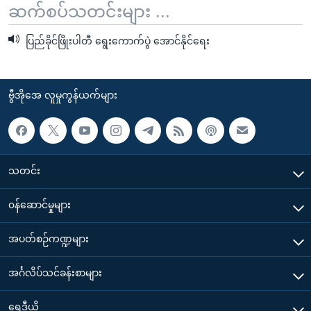
ဆက်စပ်သတင်းများ ...
ပြည်ခိုင်ဖြိုးပါတီ ရွေးကောက်ပွဲ အောင်နိုင်ရေး
ဗွီအိုအေ လူမှုကွန်ယက်များ
သတင်း
၀န်ဆောင်မှုများ
အပတ်စဉ်ကဏ္ဍများ
အင်္ဂလိပ်သင်ခန်းစာများ
ရေဒီယို