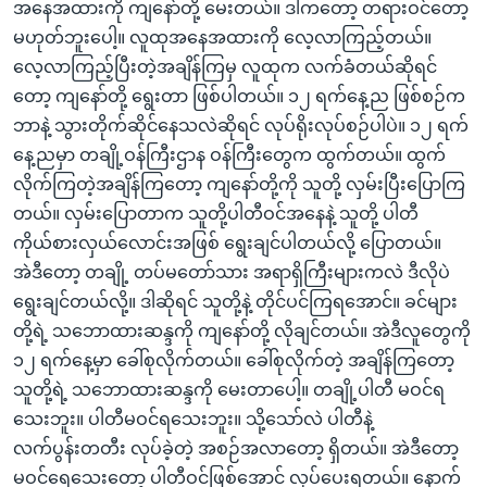
အနေအထားကို ကျနော်တို့ မေးတယ်။ ဒါကတော့ တရားဝင်တော့
မဟုတ်ဘူးပေါ့။ လူထုအနေအထားကို လေ့လာကြည့်တယ်။
လေ့လာကြည့်ပြီးတဲ့အချိန်ကြမှ လူထုက လက်ခံတယ်ဆိုရင်
တော့ ကျနော်တို့ ရွေးတာ ဖြစ်ပါတယ်။ ၁၂ ရက်နေ့ည ဖြစ်စဉ်က
ဘာနဲ့ သွားတိုက်ဆိုင်နေသလဲဆိုရင် လုပ်ရိုးလုပ်စဉ်ပါပဲ။ ၁၂ ရက်
နေ့ညမှာ တချို့ဝန်ကြီးဌာန ဝန်ကြီးတွေက ထွက်တယ်။ ထွက်
လိုက်ကြတဲ့အချိန်ကြတော့ ကျနော်တို့ကို သူတို့ လှမ်းပြီးပြောကြ
တယ်။ လှမ်းပြောတာက သူတို့ပါတီဝင်အနေနဲ့ သူတို့ ပါတီ
ကိုယ်စားလှယ်လောင်းအဖြစ် ရွေးချင်ပါတယ်လို့ ပြောတယ်။
အဲဒီတော့ တချို့ တပ်မတော်သား အရာရှိကြီးများကလဲ ဒီလိုပဲ
ရွေးချင်တယ်လို့။ ဒါဆိုရင် သူတို့နဲ့ တိုင်ပင်ကြရအောင်။ ခင်များ
တို့ရဲ့ သဘောထားဆန္ဒကို ကျနော်တို့ လိုချင်တယ်။ အဲဒီလူတွေကို
၁၂ ရက်နေ့မှာ ခေါ်စုလိုက်တယ်။ ခေါ်စုလိုက်တဲ့ အချိန်ကြတော့
သူတို့ရဲ့ သဘောထားဆန္ဒကို မေးတာပေါ့။ တချို့ပါတီ မဝင်ရ
သေးဘူး။ ပါတီမဝင်ရသေးဘူး။ သို့သော်လဲ ပါတီနဲ့
လက်ပွန်းတတီး လုပ်ခဲ့တဲ့ အစဉ်အလာတော့ ရှိတယ်။ အဲဒီတော့
မဝင်ရေသေးတော့ ပါတီဝင်ဖြစ်အောင် လုပ်ပေးရတယ်။ နောက်