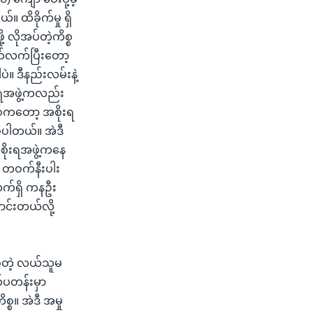
 ထိခိုက်မှု ရှိ
 လိုအပ်တဲ့ကိစ္စ
က်လက်ပြီးတော့
ဲ။ ဒီနည်းလမ်းနဲ့
ုးရအဖွဲ့ကလည်း
စ်ကတော့ အစိုးရ
စ်ပါတယ်။ အဲဒီ
အစိုးရအဖွဲ့ကနေ
် တဝက်နီးပါး
လက်ရှိ ကနဦး
ာင်းတယ်လို့
ခဲ့တဲ့ လယ်သူမ
်ပတန်းမှာ
္စ။ အဲဒီ အမှု