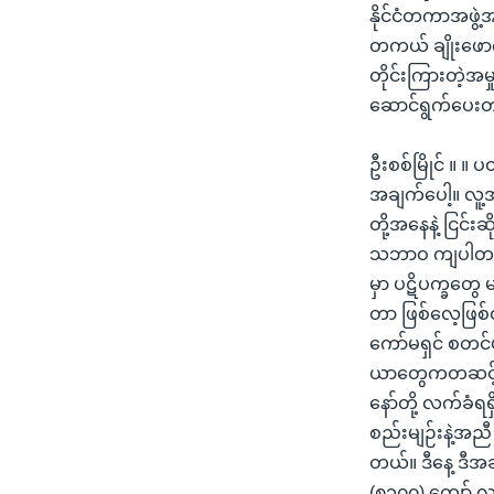
နိုင်ငံတကာအဖွဲ့
တကယ် ချိုးဖောက
တိုင်းကြားတဲ့အမ
ဆောင်ရွက်ပေးတာ 
ဦးစစ်မြိုင် ။ ။
အချက်ပေါ့။ လူ့အ
တို့အနေနဲ့ ငြင
သဘာဝ ကျပါတယ်။ က
မှာ ပဋိပက္ခတွေ မ
တာ ဖြစ်လေ့ဖြစ်ထ
ကော်မရှင် စတင်ဖ
ယာတွေကတဆင့် ပြ
နော်တို့ လက်ခံရ
စည်းမျဉ်းနဲ့အည
တယ်။ ဒီနေ့ ဒီအခ
(၈၁၀၀) ကျော် လက