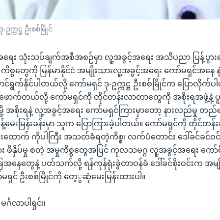
ဥက္ကဋ္ဌ ဦးစစ်မြိုင်
အရေး သုံးသပ်ချက်အစီအစဉ်မှာ လူ့အခွင့်အရေး အသိပညာ ပြန့်ပွား
ကိစ္စတွေကို မြန်မာနိုင်ငံ အမျိုးသားလူ့အခွင့်အရေး ကော်မရှင်အနေ နဲ
်ရွက်နိုင်ပါတယ်လို့ ကော်မရှင် ဒု-ဥက္ကဋ္ဌ ဦးစစ်မြိုင်က ပြောလိုက်ပ
းဖောက်တယ်လို့ ကော်မရှင်ကို တိုင်တန်းလာတာတွေကို အစိုးရအဖွဲ့နဲ့ ပူ
ု့ အစိုးရနဲ့ လူ့အခွင့်အရေး ကော်မရှင်ကြားမှာတော့ နားလည်မှု
းသန့်မေးမြန်းခန်းမှာ သူက ပြောကြားခဲ့ပါတယ်။ ကော်မရှင်ကို တိုင်တန
းထောက် ကိုပါကြီး အသတ်ခံရတဲ့ကိစ္စ၊ လက်ပံတောင်း ဒေါ်ခင်ခင်ဝင
ဖိနှိပ်မှု စတဲ့ အမှုကိစ္စတွေအပြင် ကုလသမဂ္ဂ လူ့အခွင့်အရေး ကော်စီရုံး
 အခြေအနေတွေနဲ့ ပတ်သက်လို့ ရန်ကုန်ရုံးခွဲတာဝန်ခံ ဒေါ်ခင်စိုးဝင်းက အမ
ရှင် ဦးစစ်မြိုင်ကို တေ့ွဆုံမေးမြန်းထားပါ။
။ မင်္ဂလာပါရှင်။