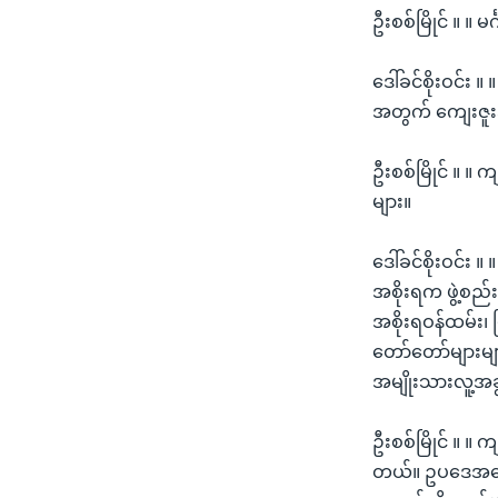
ဦးစစ်မြိုင် ။ ။ မ
ဒေါ်ခင်စိုးဝင်း 
အတွက် ကျေးဇူးအ
ဦးစစ်မြိုင် ။ ။
များ။
ဒေါ်ခင်စိုးဝင်း 
အစိုးရက ဖွဲ့စည
အစိုးရဝန်ထမ်း၊
တော်တော်များမ
အမျိုးသားလူ့အခွ
ဦးစစ်မြိုင် ။ ။
တယ်။ ဥပဒေအနေနဲ့