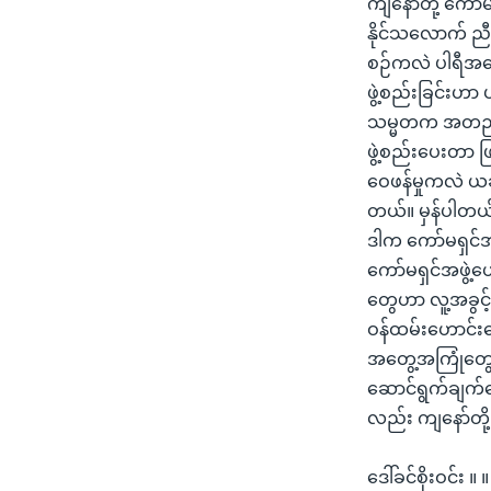
ကျနော်တို့ ကော်မ
နိုင်သလောက် ညီန
စဉ်ကလဲ ပါရီအခြေ
ဖွဲ့စည်းခြင်းဟာ
သမ္မတက အတည်ပြု
ဖွဲ့စည်းပေးတာ ဖြ
ဝေဖန်မှုကလဲ ယခင
တယ်။ မှန်ပါတယ်။
ဒါက ကော်မရှင်အဖ
ကော်မရှင်အဖွဲ့ဟ
တွေဟာ လူ့အခွင့
ဝန်ထမ်းဟောင်းတ
အတွေ့အကြုံတွေကိ
ဆောင်ရွက်ချက်တွ
လည်း ကျနော်တို
ဒေါ်ခင်စိုးဝင်း 