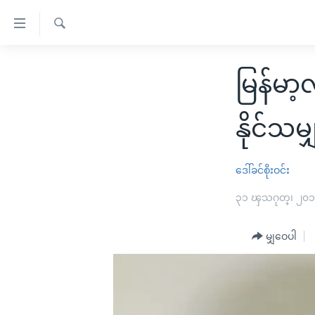
သုံး
ရ
ရှာဖွေ
လွယ်ကူ
မူလစာမျက်နှာ
ရ
မြန်မာ
စေ
မြန်မာ
လာ
သည့်
ဒ်
ကမ္ဘာ့သတင်းများ
နိုင်သမျ
Link
ဗွီဒီယို
နိုင်ငံတကာ
များ
သတင်းလွတ်လပ်ခွင့်
အမေရိကန်
ဒေါ်ခင်စိုးဝင်း
ပင်မ
ရပ်ဝန်းတခု လမ်းတခု အလွန်
တရုတ်
၃၁ ၾသဂုတ္၊ ၂၀
အကြောင်းအရာ
အင်္ဂလိပ်စာလေ့လာမယ်
အစ္စရေး-ပါလက်စတိုင်း
သို့
မျှဝေပါ
အပတ်စဉ်ကဏ္ဍများ
အမေရိကန်သုံးအီဒီယံ
ကျော်
ကြည့်
ရေဒီယိုနှင့်ရုပ်သံ အချက်အလက်များ
မကြေးမုံရဲ့ အင်္ဂလိပ်စာ
ရေဒီယို
ရန်
ရေဒီယို/တီဗွီအစီအစဉ်
ရုပ်ရှင်ထဲက အင်္ဂလိပ်စာ
တီဗွီ
ပင်မ