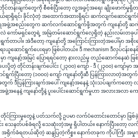
င်တန်းချက်တွေကို စီစစ်ပြီးတော့ လူ့အခွင့်အရေး ချိုးဖောက်မှုရှိတယ်။
ရာရှိရင်၊ ခိုင်လုံတဲ့ အထောက်အထားရှိရင်၊ ဆက်လျက်ဆောင်ရွက်ဖို့
ုးရအဖွဲ့အစည်းတွေက ဆက်လက်ဆောင်ရွက်ဖို့အတွက် ကျနော်တို့ ဆ
ါလဲ ကော်မရှင်တွေရဲ့ အမြဲတမ်းဆောင်ရွက်လေ့ရှိတဲ့ နည်းလမ်းတခုပါပ
င်ရွက်တာပါ။ အဲဒီတော့ ကျနော်တို့ အကြောင်းကြားတဲ့အပေါ်မှာ အစိ
းယူဆောင်ရွက်ပေးရမှာ ဖြစ်ပါတယ်။ ဒီ mechanism ဒီလုပ်ငန်းစန
ကြားမှာ ကျနော့်အမြင် ပြောရရင်တော့ နားလည်မှု တည်ဆောက်နေဆဲ ဖြ
ပေးပို့တဲ့ တိုင်တန်းချက်ပေါင်း (၂၃၀၀) ကျော် - ဒီ (၂၃၀၀) ကျော်မှာ 
င်ရွက်ပြီးတော့ (၁၀၀၀) ကျော် ကျနော်တို့ဆီ ပြန်ကြားလာတဲ့အတွက
တွက် ဒီပြန်ကြားချက်အပေါ် ကျနော့်အနေနဲ့ သုံးသပ်ချက်ကတော့ 
အဖွဲ့အနေနဲ့ ကျနော်တို့နဲ့ ပူးပေါင်းဆောင်ရွက်မှုဟာ အလားအလာ ကေ
 ။ ။ တိုင်ကြားမှုတွေနဲ့ ပတ်သက်လို့ ဥပမာ လက်ပံတောင်းတောင်မှာ ဖြစ်
ဝင်း သေနတ်ပစ်ခံရလို့ သေဆုံးတဲ့အမှု ရှိပါတယ်။ နောက်ပြီးတော့ လက
ရိုက်ခံရတယ်ဆိုတဲ့ ဆန္ဒပြတဲ့ကိစ္စ။ နောက်တခုက ကိုပါကြီး အမှုကိစ