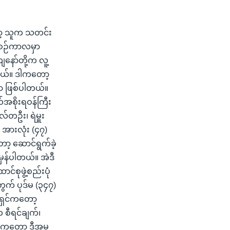
တော့ သူက သတင်း
စဉ်ကာလမှာ
နော်တို့က လူ့
ပါတယ်။ ဒါကတော့
းတာ ဖြစ်ပါတယ်။
်အစိုးရဝန်ကြီး
ုလ်တဦး၊ ရဲမှူး
 အားလုံး (၄၇)
ော့ ဆောင်ရွက်ခဲ့
မှန်ပါတယ်။ အဲဒီ
င်စုဖွဲ့စည်းပုံ
တွက် ပုဒ်မ (၃၄၇)
မရှင်ကတော့
 စီရင်ချက်၊
်ကတော့ ဒီအမှု