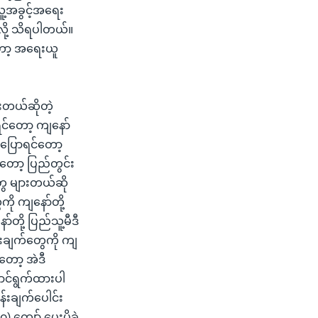
လူ့အခွင့်အရေး
လို့ သိရပါတယ်။
တော့ အရေးယူ
ားတယ်ဆိုတဲ့
ရင်တော့ ကျနော်
 ပြောရင်တော့
်တော့ ပြည်တွင်း
တွေ များတယ်ဆို
ို ကျနော်တို့
တို့ ပြည်သူ့မီဒီ
်းချက်တွေကို ကျ
းတော့ အဲဒီ
ောင်ရွက်ထားပါ
န်းချက်ပေါင်း
ကျော် ပေးပို့ခဲ့