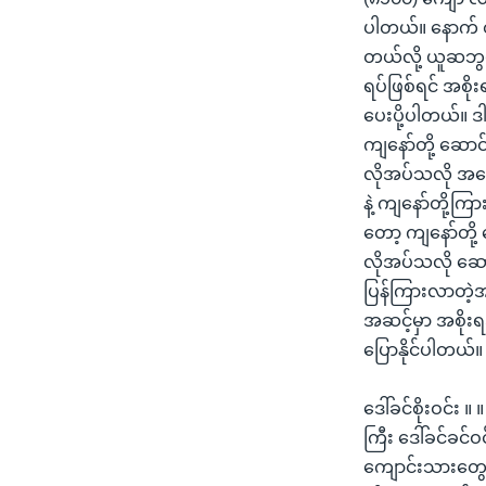
ပါတယ်။ နောက် တို
တယ်လို့ ယူဆဘွယ်
ရပ်ဖြစ်ရင် အစိ
ပေးပို့ပါတယ်။ ဒ
ကျနော်တို့ ဆော
လိုအပ်သလို အရေ
နဲ့ ကျနော်တို့
တော့ ကျနော်တို့ 
လိုအပ်သလို ဆော
ပြန်ကြားလာတဲ့အ
အဆင့်မှာ အစိုးရ
ပြောနိုင်ပါတယ်။
ဒေါ်ခင်စိုးဝင်း
ကြီး ဒေါ်ခင်ခင်
ကျောင်းသားတွေ အ