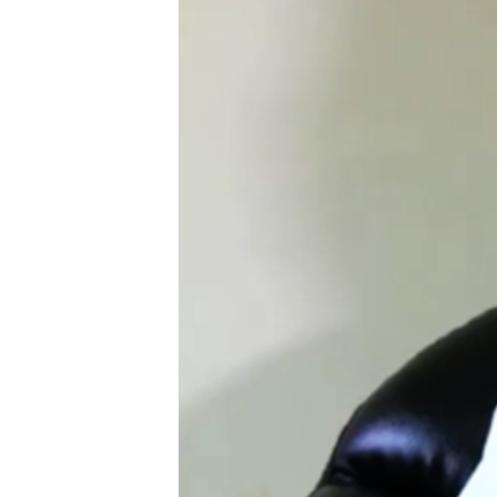
သုတပဒေသာ အင်္ဂလိပ်စာ
အ
ညွန်း
စာမျက်နှာ
သို့
ကျော်
ကြည့်
ရန်
ရှာဖွေ
ရန်
နေရာ
သို့
ကျော်
ရန်