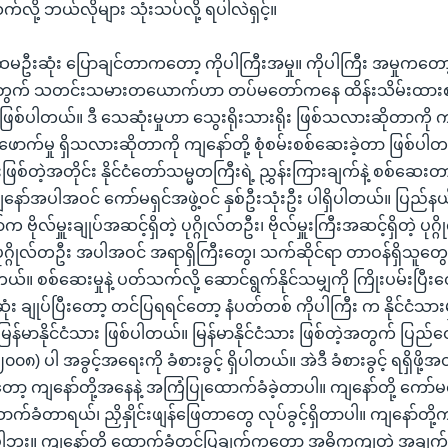
က်လို့ ဘယ်လိုများ သုံးသပ်လို့ ရပါလဲရှင့်။
။ ပထမဦးဆုံး ပြောချင်တာကတော့ ကိုပါကြီးအမှု။ ကိုပါကြီး အမှုက
အတွက် သတင်းသမားတယောက်ဟာ တပ်မတော်ကနေ ထိန်းသိမ်းထား
ြစ်ပါတယ်။ ဒီ သေဆုံးမှုဟာ သွေးရိုးသားရိုး ဖြစ်သလားဆိုတာကို ကျ
းဖောက်မှု ရှိသလားဆိုတာကို ကျနော်တို့ စုံစမ်းစစ်ဆေးခဲ့တာ ဖြစ်
းဖြစ်တဲ့အတိုင်း နိုင်ငံတော်သမ္မတကြီးရဲ့ ညွှန်းကြားချက်နဲ့ စစ်ဆေ
ာ်အပါအဝင် ကော်မရှင်အဖွဲ့ဝင် နှစ်ဦးသုံးဦး ပါရှိပါတယ်။ ပြည်နယ
ုလ်မှူးချုပ်အဆင့်ရှိတဲ့ ပုဂ္ဂိုလ်တဦး၊ ဗိုလ်မှူးကြီးအဆင့်ရှိတဲ့ ပုဂ္ဂိ
 ပုဂ္ဂိုလ်တဦး အပါအဝင် အရာရှိကြီးတွေ၊ သက်ဆိုင်ရာ တာဝန်ရှိသူတွေ
ယ်။ စစ်ဆေးမှုနဲ့ ပတ်သက်လို့ ဆောင်ရွက်နိုင်သမျှကို ကြိုးပမ်းပြီးတ
း ချုပ်ပြီးတော့ တင်ပြရရင်တော့ နံပတ်တစ် ကိုပါကြီး က နိုင်ငံသား
ြန်မာနိုင်ငံသား ဖြစ်ပါတယ်။ မြန်မာနိုင်ငံသား ဖြစ်တဲ့အတွက် ပြည်ထော
၈) ပါ အခွင့်အရေးကို ခံစားခွင့် ရှိပါတယ်။ အဲဒီ ခံစားခွင့် ရရှိဖို့အ
ီးတော့ ကျနော်တို့အနေနဲ့ အကြံပြုထောက်ခံခဲ့တာပါ။ ကျနော်တို့ ကော်
်ခံတာရယ်၊ ညှိနှိုင်းဖျန်ဖြေတာတွေ လုပ်ခွင့်ရှိတာပါ။ ကျနော်တို့က
မရှိပါဘူး။ ကျနော်တို့ ထောက်ခံတင်ပြချက်ကတော့ အဓိကကျတဲ့ အချက