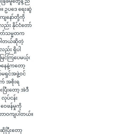
ြေခံမူတွေနဲ့ ညီ
ယ်။ ဥပဒေ ရေးဆွဲ
ျနော်တို့ကို
ည်း နိုင်ငံတော်
ံတော်သမ္မတက
 ပါတယ်ဆိုတဲ့
လည်း ရှိပါ
 မြင်ကြပေမယ့်၊
်အနေနဲ့ကတော့
ရှင်အဖွဲ့ဝင်
က် အစိုးရ
ပြီးတော့ အဲဒီ
 လုပ်ငန်း
ဝေဖန်မှုကို
းက သဘာဝကျပါတယ်။
ဆိုပြီးတော့