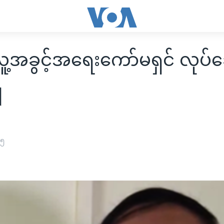
့လူ့အခွင့်အရေးကော်မရှင် လုပ်
ှ
၁၅