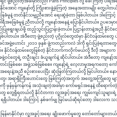
ရှင် ဖွဲ့စည်းတဲ့အခါမှာလည်း Paris Principles လို့ ခေါ်ကြတဲ့ ပါရီအခ
ိုင်အောင် ကျနော်တို့ ကြိုးစားဖွဲ့ခဲ့ကြတဲ့ အနေအထားမျိုး တွေ့ပါတ
ခံမူနဲ့ တတ်နိုင်သမျှညီအောင် ရေးဆွဲခဲ့တာ ဖြစ်ပါတယ်။ ဒါကြောင့် က
 ပါရီအခြေခံမူနဲ့ ညီတယ်လို့ ကျနော်အနေနဲ့ ပြောနိုင်ပါတယ်။ ဥပဒေမှာလ
ရွေးချယ်ဖို့ ထည့်သွင်းပြဌာန်းခဲ့တယ်။ ပြဌာန်းတာနဲ့အညီ နိုင်င
စ်ပါတယ်။ အဲဒီတော့ ဖွဲ့စည်းတဲ့ ပုဂ္ဂိုလ်တွေထဲမှာ နိုင်ငံဝန်ထမ်းတွေ
်အဖွဲ့ဟောင်း ၂၀၁၁ ခုနှစ် ဖွဲ့ကတည်းကလဲ ဒါကို ရှင်းပြခဲ့ရတာတွေ
 နိုင်ငံဝန်ထမ်းတွေဖြစ်တဲ့ နိုင်ငံဘက်ကလိုက်မယ်လို့ ဒီလို အများက
ွဲ့ဝင်တွေရဲ့ တဦးချင်း ခံယူချက်နဲ့ ဆိုင်ပါတယ်။ အဲဒီတော့ ကျနော့
ောင်းဖြစ်စေ၊ အဖွဲ့သစ်ဖြစ်စေ။ ကျနော့်ရဲ့ လေ့လာမှုအရကတော့ ကော်မ
်အရေးနဲ့အညီ စဉ်းစားပေးပြီး ဆုံးဖြတ်ကြတယ်လို့ မြင်ပါတယ်။ နော
ွေ၊ အရာရှိကြီးဟောင်းတွေ ဖြစ်ကြတဲ့အတွက် အတွေ့အကြုံတွေ များ
ု မှန်မှန်ကန်ကန် အသုံးချတဲ့အခါမှာ ကော်မရှင်အနေနဲ့ ထိရောက်တဲ့
ေ တွေ့ရှိရတယ်လို့ နိုင်ငံတကာ လူ့အခွင့်အရေး ကျွမ်းကျင်သူများရဲ့ 
့ ရရှိပါတယ်။ ဒါကြောင့် နှစ်ဖက်မျှ မြင်မယ်ဆိုရင်တော့ ဒါလေ
။ ။ မြန်မာနိုင်ငံမှာ လူ့အခွင့်အရေး ချိုးဖောက်မှုတွေ တော်တော်များတယ်