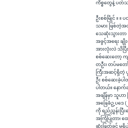
ကိစ္စတွေနဲ့ ပတ်သ
ဦးစစ်မြိုင် ။ 
သမား ဖြစ်တဲ့
သေဆုံးသွားတာ ဖ
အခွင့်အရေး ချို
အားလုံးလဲ သိပြီ
စစ်ဆေးတော့ ကျနေ
တဦး၊ တပ်မတော်က ဗိ
ကြီးအဆင့်ရှိတဲ့
ဦး စစ်ဆေးခဲ့ပါတ
ပါတယ်။ နောက်ဆုံ
အချိန်မှာ သူဟာ မ
အခြေခံဥ့ပဒေ (၂၀၀
ကို ရည်ညွှန်းပြ
အကြံပြုတာ၊ ထောက
ဆုံးဖြတ်ခွင့် 