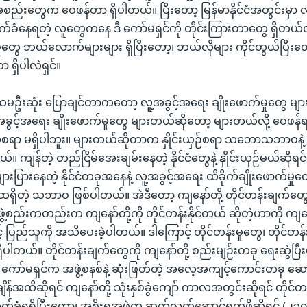
အစည်းတွေက ဝေဖန်တာ ရှိပါတယ်။ ပြီးတော့ မြန်မာနိုင်ငံအတွင်းမှာ 
်ခံနေရတဲ့ လူတွေကနေ ဒီ ကော်မရှင်ကို တိုင်းကြားတာတွေ ရှိတယ်
ှုတွေ ဘယ်လောက်များများ ရှိပြီးတော့၊ ဘယ်လိုများ ကိုင်တွယ်ပြီး
ရှိပါလဲရှင်။
 ပထမဦးဆုံး ပြောချင်တာကတော့ လူ့အခွင့်အရေး ချိုးဖောက်မှုတွေ မျ
ခွင့်အရေး ချိုးဖောက်မှုတွေ များတယ်ဆိုတော့ များတယ်လို့ ဝေဖန်
်းဆိုစရာ မရှိပါဘူး။ များတယ်ဆိုတာက နှိုင်းယှဉ်စရာ သဘောသဘာဝနဲ့
ျန်တဲ့ တည်ငြိမ်အေးချမ်းနေတဲ့ နိုင်ငံတွေနဲ့ နှိုင်းယှဉ်မယ်ဆိုရင
ျားပြားနေတဲ့ နိုင်ငံတခုအနေနဲ့ လူ့အခွင့်အရေး ထိခိုက်ချိုးဖောက်မှု
ရှိတဲ့ သဘာဝ ဖြစ်ပါတယ်။ အဲဒီတော့ ကျနော်တို့ တိုင်တန်းချက်တွေက
ွဲ့စည်းကတည်းက ကျနော်တို့ကို တိုင်တန်းနိုင်တယ် ဆိုတဲ့ဟာကို ကျနော်
ည်သူကို အသိပေးခဲ့ပါတယ်။ ဒါကြောင့် တိုင်တန်းမှုတွေ၊ တိုင်တန
ရှိပါတယ်။ တိုင်တန်းချက်တွေကို ကျနော်တို့ စည်းမျဉ်းတခု ရေးဆွဲပြီ
ီ ကော်မရှင်က အဖွဲ့စနစ်နဲ့ ဆုံးဖြတ်တဲ့ အလေ့အကျင့်ကောင်းတခု ဆ
ျိန်အထိဆိုရင် ကျနော်တို့ သုံးနှစ်ခွဲကျော် ကာလအတွင်းဆိုရင် တိုင်တ
်ခံရရှိပြီးတော့၊ အစိုးရအဖွဲ့က ဆက်လက်ဆောင်ရွက်ဖို့ဆိုရင် (၂၃၀၀) 