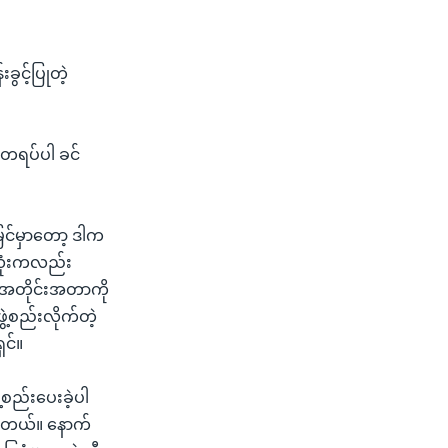
ွင့်ပြုတဲ့
းတရပ်ပါ ခင်
မြင်မှာတော့ ဒါက
းလုံးကလည်း
ု အတိုင်းအတာကို
စည်းလိုက်တဲ့
ှင်။
့စည်းပေးခဲ့ပါ
်ပါတယ်။ နောက်