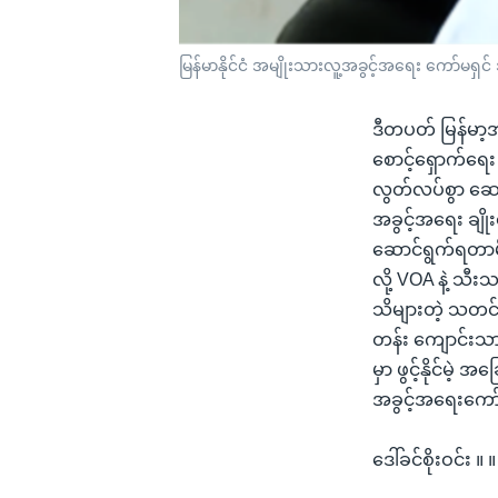
မြန်မာနိုင်ငံ အမျိုးသားလူ့အခွင့်အရေး ကော်မရှင် ဒု-
ဒီတပတ် မြန်မာ့
စောင့်ရှောက်ရေး 
လွတ်လပ်စွာ ဆောင
အခွင့်အရေး ချို
ဆောင်ရွက်ရတာမိ
လို့ VOA နဲ့ သီ
သိများတဲ့ သတင်
တန်း ကျောင်းသား 
မှာ ဖွင့်နိုင်မဲ့
အခွင့်အရေးကော်မ
ဒေါ်ခင်စိုးဝင်း ။ 