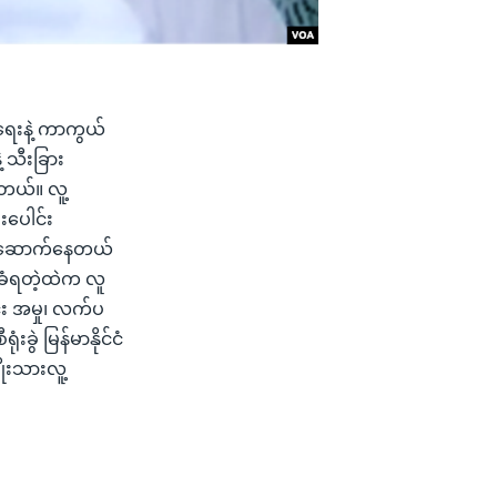
ရေးနဲ့ ကာကွယ်
့ သီးခြား
ါတယ်။ လူ့
းပေါင်း
 တည်ဆောက်နေတယ်
်းခံရတဲ့ထဲက လူ
်း အမှု၊ လက်ပ
ခွဲ မြန်မာနိုင်ငံ
ျိုးသားလူ့