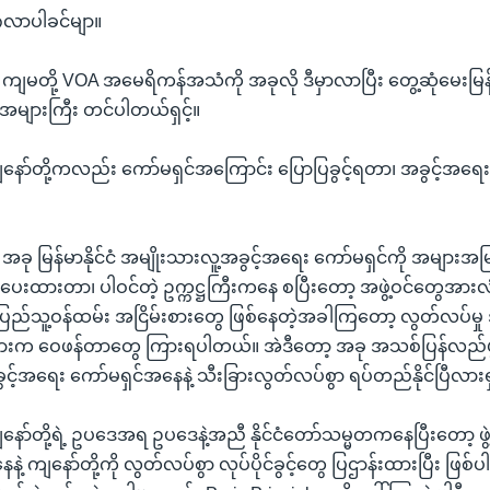
င်္ဂလာပါခင်မျာ။
။ ။ ကျမတို့ VOA အမေရိကန်အသံကို အခုလို ဒီမှာလာပြီး တွေ့ဆုံမေးမြန်းခ
များကြီး တင်ပါတယ်ရှင့်။
 ကျနော်တို့ကလည်း ကော်မရှင်အကြောင်း ပြောပြခွင့်ရတာ၊ အခွင့်အရေ
။ ။ အခု မြန်မာနိုင်ငံ အမျိုးသားလူ့အခွင့်အရေး ကော်မရှင်ကို အများအ
်းပေးထားတာ၊ ပါဝင်တဲ့ ဥက္ကဋ္ဌကြီးကနေ စပြီးတော့ အဖွဲ့ဝင်တွေအာ
 ပြည်သူ့ဝန်ထမ်း အငြိမ်းစားတွေ ဖြစ်နေတဲ့အခါကြတော့ လွတ်လပ်မှ
ျားက ဝေဖန်တာတွေ ကြားရပါတယ်။ အဲဒီတော့ အခု အသစ်ပြန်လည်ဖွဲ့
င့်အရေး ကော်မရှင်အနေနဲ့ သီးခြားလွတ်လပ်စွာ ရပ်တည်နိုင်ပြီလားရ
 ကျနော်တို့ရဲ့ ဥပဒေအရ ဥပဒေနဲ့အညီ နိုင်ငံတော်သမ္မတကနေပြီးတော့ ဖွဲ
 ကျနော်တို့ကို လွတ်လပ်စွာ လုပ်ပိုင်ခွင့်တွေ ပြဌာန်းထားပြီး ဖြစ