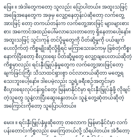
ဖြေ။ ။ အဲဒါတွေကတော့ သူလည်း ပြောပါတယ်။ အထူးသဖြင့်
အခြေအနေတွေက အခုမှ လျှော့နေတုန်းပဲဆိုတော့ လက်တွေ့
အားဖြင့် တော့ တကယ်တန်းက လက်တွေ့အားဖြင့် များများစား
စား အကောင်အထည်ပေါ်မလာသေးတာတော့ ရှိနေတာပေါ့နော်။
အထူးသဖြင့် သွင်းကုန် တင်ပို့မှုတွေကို ပိတ်ဆို့မှုကို ပယ်ဖျက်
ပေးလိုက်တဲ့ ကိစ္စမျိုးဆိုလို့ရှိရင် မကြာသေးခင်ကမှ ဖြစ်တဲ့ကိစ္စ၊
နောက်ပြီးတော့ စီးပွားရေး ပိတ်ဆို့မှုတွေ လျှော့ချပေးတယ်ဆိုတဲ့
ကိစ္စမှာလည်း ရင်းနှီးမြှုပ်နှံမှုတွေက လက်တွေ့အားဖြင့်တော့
ချက်ခြင်းကြီး သိသာထင်ရှားစွာ ဝင်လာတယ်ဆိုတာ မတွေ့ရ
သေးဘူးပေါ့နော်။ ဒါပေမဲ့လည်း သူ့ရဲ့ခရီးစဉ်အတွင်းမှာ
စီးပွားရေးလုပ်ငန်းရှင်တွေ၊ မြန်မာနိုင်ငံမှာ ရင်းနှီးမြှုပ်နှံဖို့ လိုချင်
တဲ့သူတွေ သူနဲ့လာပြီးဆွေးနွေးတယ်၊ သူနဲ့ တွေ့ဆုံတယ်ဆိုတဲ့
အကြောင်းကိုတော့ သူပြောပါတယ်။
မေး။ ။ ရင်းနှီးမြှုပ်နှံမှုဆိုတော့ တလောက မြန်မာနိုင်ငံမှာ လက်
ပန်းတောင်းကိစ္စလည်း မေးကြတယ်လို့ သိရပါတယ်။ အဲဒီတော့