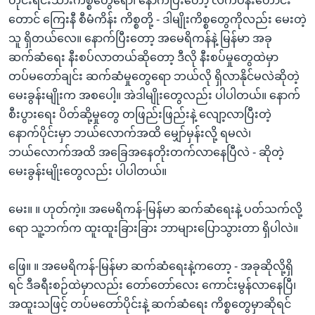
တိုင်းရင်းသားကိစ္စတွေရော၊ နောက်ပြီးတော့ လက်ပန်းတောင်း
တောင် ကြေးနီ စီမံကိန်း ကိစ္စတို့ - ဒါမျိုးကိစ္စတွေကိုလည်း မေးတဲ့
သူ ရှိတယ်လေ။ နောက်ပြီးတော့ အမေရိကန်နဲ့ မြန်မာ အခု
ဆက်ဆံရေး နီးစပ်လာတယ်ဆိုတော့ ဒီလို နီးစပ်မှုတွေထဲမှာ
တပ်မတော်ချင်း ဆက်ဆံမှုတွေရော ဘယ်လို ရှိလာနိုင်မလဲဆိုတဲ့
မေးခွန်းမျိုးက အစပေါ့။ အဲဒါမျိုးတွေလည်း ပါပါတယ်။ နောက်
စီးပွားရေး ပိတ်ဆို့မှုတွေ တဖြည်းဖြည်းနဲ့ လျော့လာပြီးတဲ့
နောက်ပိုင်းမှာ ဘယ်လောက်အထိ မျှော်မှန်းလို့ ရမလဲ၊
ဘယ်လောက်အထိ အခြေအနေတိုးတက်လာနေပြီလဲ - ဆိုတဲ့
မေးခွန်းမျိုးတွေလည်း ပါပါတယ်။
မေး။ ။ ဟုတ်ကဲ့။ အမေရိကန်-မြန်မာ ဆက်ဆံရေးနဲ့ ပတ်သက်လို့
ရော သူ့ဘက်က ထူးထူးခြားခြား ဘာများပြောသွားတာ ရှိပါလဲ။
ဖြေ။ ။ အမေရိကန်-မြန်မာ ဆက်ဆံရေးနဲ့ကတော့ - အခုဆိုလို့ရှိ
ရင် ဒီခရီးစဉ်ထဲမှာလည်း တော်တော်လေး ကောင်းမွန်လာနေပြီ၊
အထူးသဖြင့် တပ်မတော်ပိုင်းနဲ့ ဆက်ဆံရေး ကိစ္စတွေမှာဆိုရင်