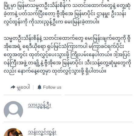
မြို့မှာ မြန်မာသမ္မတဦးသိန်းစိန်က သတင်းထောက်တွေနဲ့ တွေ့ဆုံ
ခဲ့တာနဲ့ ပတ်သက်ပြီးတော့ ဗွီအိုအေ မြန်မာပိုင်း ဌာနမှူး ဦးသန်း
လွင်ထွန်းကို ကိုသားညွန့်ဦးက မေးမြန်းခဲ့တာပါ။
သမ္မတဦးသိန်းစိန်နဲ့ သတင်းထောက်တွေ မေးမြန်းချက်တွေကို ဗွီ
အိုအေရဲ့ ရေဒီယိုရော ရုပ်မြင်သံကြားကပါ မကြာခင်ရက်ပိုင်း
တွေအတွင်း ထုတ်လွှင့်ပေးသွားဖို့ ကြိုးပမ်းနေပါတယ်။ ဒါ့အပြင်
ဝန်ကြီးအဖွဲ့ တချို့နဲ့ ဗွီအိုအေ မြန်မာပိုင်း သီးသန့်တွေ့ဆုံမှုတွေကို
လည်း နောက်နေ့တွေမှာ ထုတ်လွှင့်သွားဖို့ ရှိပါတယ်။
မျှဝေပါ
Follow us
သားညွန့်ဦး
သန်းလွင်ထွန်း