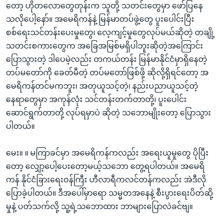
တော့ ဟိုတလောတွေတုန်းက သူတို့ သတင်းတွေမှာ ဖော်ပြနေ
သလိုပေါ့နော်။ အမေရိကန်နဲ့ မြန်မာတပ်ဖွဲ့တွေ ပူးပေါင်းပြီး
စစ်ရေးသင်တန်းပေးမှုတွေ၊ လေ့ကျင့်မှုတွေလုပ်မယ်ဆိုတဲ့ တချို့
သတင်းစကားတွေက အခြေအမြစ်မရှိပါဘူးဆိုတဲ့အကြောင်း
ပြောသွားတဲ့ ဒါပေမဲ့လည်း တကယ်တန်း မြန်မာနိုင်ငံမှာရှိနေတဲ့
တပ်မတော်ကို ခေတ်မီတဲ့ တပ်မတော်ဖြစ်ဖို့ ဆိုလို့ရှိရင်တော့ အ
မေရိကန်တင်မကဘူး၊ အတုယူသင့်တဲ့၊ နည်းပညာယူသင့်တဲ့
နေရာတွေမှာ အကုန်လုံး သင်တန်းတက်တာတို့၊ ပူးပေါင်း
ဆောင်ရွက်တာတို့ လုပ်ရမှာပဲ ဆိုတဲ့ သဘောမျိုးတော့ ပြောသွား
ပါတယ်။
မေး။ ။ မကြာခင်မှာ အမေရိကန်ကလည်း အရေးယူမှုတွေ ပိုပြီး
တော့ လျှော့ပေါ့ပေးတော့မယ့်သဘော တွေ့ရပါတယ်။ အမေရိ
ကန် နိုင်ငံခြားရေးဝန်ကြီး ဟီလာရီကလင်တန်ကလည်း အဲဒီလို
ပြောခဲ့ပါတယ်။ ဒီအပေါ်မှာရော သမ္မတအနေနဲ့ စီးပွားရေးပိတ်ဆို့
မှုနဲ့ ပတ်သက်လို့ သူ့ရဲ့သဘောထား ဘာများပြောလဲခင်ဗျ။