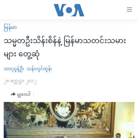
သုံး
ရ
လွယ်ကူ
မြန်မာ
မူလစာမျက်နှာ
စေ
သမ္မတဦးသိန်းစိန်နဲ့ မြန်မာသတင်းသမား
မြန်မာ
သည့်
များ တွေ့ဆုံ
ကမ္ဘာ့သတင်းများ
Link
ဗွီဒီယို
နိုင်ငံတကာ
သားညွန့်ဦး
သန်းလွင်ထွန်း
များ
သတင်းလွတ်လပ်ခွင့်
အမေရိကန်
၂၈ စက္တင္ဘာ၊ ၂၀၁၂
ပင်မ
ရပ်ဝန်းတခု လမ်းတခု အလွန်
တရုတ်
အကြောင်းအရာ
မျှဝေပါ
သို့
အင်္ဂလိပ်စာလေ့လာမယ်
အစ္စရေး-ပါလက်စတိုင်း
ကျော်
အပတ်စဉ်ကဏ္ဍများ
အမေရိကန်သုံးအီဒီယံ
ကြည့်
ရေဒီယိုနှင့်ရုပ်သံ အချက်အလက်များ
မကြေးမုံရဲ့ အင်္ဂလိပ်စာ
ရေဒီယို
ရန်
ပင်မ
ရေဒီယို/တီဗွီအစီအစဉ်
ရုပ်ရှင်ထဲက အင်္ဂလိပ်စာ
တီဗွီ