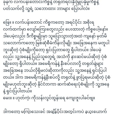
ခုနက လက်ပန်းတောင်းကိစ္စနဲ့ တရုတ်ရင်းနှီးမြှုပ်နှံမှုကိစ္စနဲ့
ပတ်သက်လို့ သူ့ရဲ့ သဘောထား ဘာများ ပြောပါလဲ။
ဖြေ။ ။ လက်ပန်းတောင် ကိစ္စကတော့ အရင်ပိုင်း အစိုးရ
လက်ထက်မှာ လျော်ကြေးတွေလည်း ပေးထားတဲ့ ကိစ္စပေါ့နော်။
ဒါပေမဲ့လည်း ဒီကိစ္စမျိုးမှာ သူပြောသွားတဲ့အထဲ ကျနော် မှတ်မိ
သလောက်ကတော့ မြစ်ဆုံစီမံကိန်းလိုမျိုး အခြေအနေက မတူပါ
ဘူးဆိုတဲ့ ပုံစံမျိုးကိုတော့ ရှင်းပြတာတွေ ရှိပါတယ်။ ဒါပေမဲ့
လည်း သူ့အနေနဲ့ ပြည်သူတွေရဲ့ အသံကို နားဆင်မယ်ဆိုတဲ့ ပုံစံ
မျိုးတော့ ရှိပါတယ်။ အမေရိကန်နဲ့ နီးစပ်လာလို့ တရုတ်နဲ့များ
အခြေအနေ ဘယ်လိုရှိမလဲဆိုတာကိုလည်း သူ့အနေနဲ့ ရှင်းပြပါ
တယ်။ ဒါက အမေရိကန်နဲ့နီးစပ်လို့ တရုတ်နဲ့ ခွာပြဲရမယ်ဆိုတဲ့ ပုံစံ
မျိုးမဟုတ်ဘူးဆိုတဲ့ နိုင်ငံတကာ ဆက်ဆံရေးပုံစံမျိုးကို သူ့အနေ
နဲ့ ရှင်းပြပါတယ်။
မေး။ ။ ဟုတ်ကဲ့၊ ကိုသန်းလွင်ထွန်းရေ ကျေးဇူးပါခင်ဗျ။
ဒါကတော့ မကြာသေးခင် အချိန်ပိုင်းအတွင်းကပဲ နယူးယောက်