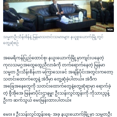
အ
သုတပဒေသာ အင်္ဂလိပ်စာ
ညွန်း
Learning English
စာမျက်နှာ
သို့
ဗွီအိုအေ လူမှုကွန်ယက်များ
ကျော်
ကြည့်
သမ္မတဦးသိန်းစိန်နဲ့ မြန်မာသတင်းသမားများ နယူူးယောက်မြို့တွင်
တွေ့ဆုံစဉ်
ရန်
ဘာသာစကားများ
ရှာဖွေ
အမေရိကန်ပြည်ထောင်စု၊ နယူးယောက်မြို့မှာကျင်းပနေတဲ့
ရန်
ကုလသမဂ္ဂအထွေထွေညီလာခံကို တက်ရောက်နေတဲ့ မြန်မာ
နေရာ
သမ္မတ ဦးသိန်းစိန်ဟာ မကြာသေးခင် အချိန်ပိုင်းအတွင်းကတော့
သို့
သတင်းထောက်တွေနဲ့ အဲဒီမှာ တွေ့ဆုံခဲ့ပါတယ်။ အဲဒီက
ကျော်
အခြေအနေတွေကို သတင်းထောက်တွေနဲ့တွေ့ဆုံရာမှာ ရောက်ခဲ့
ရန်
တဲ့ ဗွီအိုအေ မြန်မာပိုင်းဌာနမှူး ဦးသန်းလွင်ထွန်းကို ကိုသားညွန့်
ဦးက ဆက်သွယ် မေးမြန်းထားပါတယ်။
မေး။ ။ ဦးသန်းလွင်ထွန်းရေ- အခု နယူးယောက်မြို့မှာ သမ္မတဦး