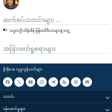
ဆက်စပ်သတင်းများ ...
သမ္မတဦးသိန်းစိန် မြန်မာမီဒီယာများနဲ့ တွေ့
အခြားဖတ်ရှုစရာများ
ဗွီအိုအေ လူမှုကွန်ယက်များ
သတင်း
၀န်ဆောင်မှုများ