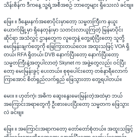
သိန်းစိန်က ဒီကနေ့ သူ့ရဲ့အစီအစဉ် ဘာတွေများ ရှိသေးလဲ ခင်ဗျ။
ဖြေ။ ။ ဒီနေ့မနက်အစောပိုင်းမှာတော့ သမ္မတကြီးက နယူး
ယောက်မြို့မှာ ရှိနေတုန်းမှာ သတင်းလာယူကြတဲ့ မြန်မာပိုင်း
ဆိုင်ရာ အသံလွှင့် ဌာနတွေက လူတွေနဲ့ တွေ့ဆုံပြီးတော့ သူတို့
မေးမြန်းချက်တွေကို ဖြေကြားတယ်လေ။ အထူးသဖြင့် VOA ရှိ
တယ်၊ RFA ရှိတယ်၊ DVB နောက်ပြီးတော့ နောက်ပြီးတော့
သမ္မတကြီးနဲ့အတူပါလာတဲ့ Skynet က အဖွဲ့တွေလည်း ဝင်ပြီး
တော့ မေးမြန်းခွင့် ပေးတယ်။ စုစုပေါင်းတော့ တစ်နာရီလောက်
ကြာအောင် စိတ်ရှည်လက်ရှည် ဖြေသွားတာ တွေ့ရပါတယ်။
မေး။ ။ ဟုတ်ကဲ့၊ အဓိက ဆွေးနွေးမေးမြန်းတဲ့အထဲမှာ ဘယ်
အကြောင်းအရာတွေကို ဦးစားပေးပြီးတော့ သမ္မတက ဖြေသွား
လဲ ခင်ဗျ။
ဖြေ။ ။ အကြောင်းအရာကတော့ တော်တော်စုံတယ်။ အထူးသဖြင့်