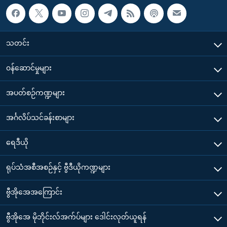
သတင်း
၀န်ဆောင်မှုများ
အပတ်စဉ်ကဏ္ဍများ
အင်္ဂလိပ်သင်ခန်းစာများ
ရေဒီယို
ရုပ်သံအစီအစဉ်နှင့် ဗွီဒီယိုကဏ္ဍများ
ဗွီအိုအေအကြောင်း
ဗွီအိုအေ မိုဘိုင်းလ်အက်ပ်များ ဒေါင်းလုတ်ယူရန်