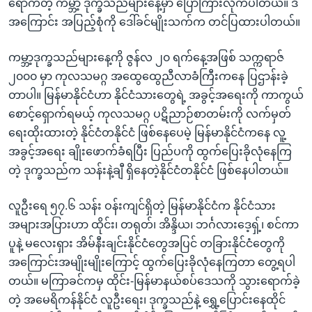
ရောက်တဲ့ ကမ္ဘာ့ ဒုက္ခသည်များနေ့မှာ ပြောကြားလိုက်ပါတယ်။ ဒီ
အ
သုတပဒေသာ အင်္ဂလိပ်စာ
အကြောင်း အပြည့်စုံကို ဒေါ်ခင်မျိုးသက်က တင်ပြထားပါတယ်။
ညွန်း
Learning English
စာမျက်နှာ
ကမ္ဘာ့ဒုက္ခသည်များနေ့ကို ဇွန်လ ၂၀ ရက်နေ့အဖြစ် သက္ကရာဇ်
သို့
ဗွီအိုအေ လူမှုကွန်ယက်များ
၂၀၀၀ မှာ ကုလသမဂ္ဂ အထွေထွေညီလာခံကြီးကနေ ပြဌာန်းခဲ့
ကျော်
တာပါ။ မြန်မာနိုင်ငံဟာ နိုင်ငံသားတွေရဲ့ အခွင့်အရေးကို ကာကွယ်
ကြည့်
စောင့်ရှောက်ရမယ့် ကုလသမဂ္ဂ ပဋိညာဉ်စာတမ်းကို လက်မှတ်
ရန်
ဘာသာစကားများ
ရေးထိုးထားတဲ့ နိုင်ငံတနိုင်ငံ ဖြစ်နေပေမဲ့ မြန်မာနိုင်ငံကနေ လူ့
ရှာဖွေ
အခွင့်အရေး ချိုးဖောက်ခံရပြီး ပြည်ပကို ထွက်ပြေးခိုလုံနေကြ
ရန်
တဲ့ ဒုက္ခသည်က သန်းနဲ့ချီ ရှိနေတဲ့နိုင်ငံတနိုင်ငံ ဖြစ်နေပါတယ်။
နေရာ
သို့
လူဦးရေ ၅၇.၆ သန်း ဝန်းကျင်ရှိတဲ့ မြန်မာနိုင်ငံက နိုင်ငံသား
ကျော်
အများအပြားဟာ ထိုင်း၊ တရုတ်၊ အိန္ဒိယ၊ ဘင်္ဂလားဒေ့ရှ့်၊ စင်ကာ
ရန်
ပူနဲ့ မလေးရှား အိမ်နီးချင်းနိုင်ငံတွေအပြင် တခြားနိုင်ငံတွေကို
အကြောင်းအမျိုးမျိုးကြောင့် ထွက်ပြေးခိုလုံနေကြတာ တွေ့ရပါ
တယ်။ မကြာခင်ကမှ ထိုင်း-မြန်မာနယ်စပ်ဒေသကို သွားရောက်ခဲ့
တဲ့ အမေရိကန်နိုင်ငံ လူဦးရေး၊ ဒုက္ခသည်နဲ့ ရွှေ့ပြောင်းနေထိုင်