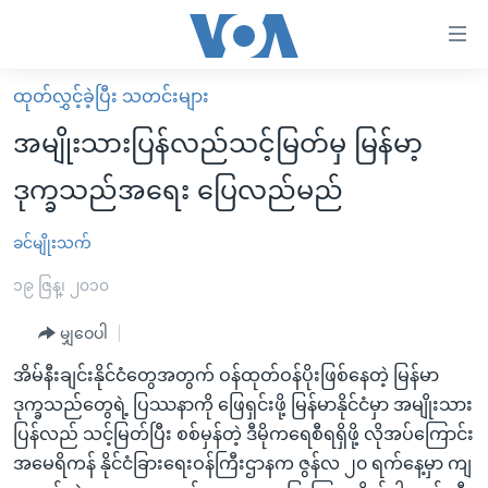
သုံး
ရ
လွယ်ကူ
ထုတ်လွှင့်ခဲ့ပြီး သတင်းများ
မူလစာမျက်နှာ
စေ
အမျိုးသားပြန်လည်သင့်မြတ်မှ မြန်မာ့
မြန်မာ
သည့်
ဒုက္ခသည်အရေး ပြေလည်မည်
ကမ္ဘာ့သတင်းများ
Link
ဗွီဒီယို
နိုင်ငံတကာ
ခင်မျိုးသက်
များ
သတင်းလွတ်လပ်ခွင့်
အမေရိကန်
၁၉ ဇြန္၊ ၂၀၁၀
ပင်မ
ရပ်ဝန်းတခု လမ်းတခု အလွန်
တရုတ်
အကြောင်းအရာ
မျှဝေပါ
သို့
အင်္ဂလိပ်စာလေ့လာမယ်
အစ္စရေး-ပါလက်စတိုင်း
အိမ်နီးချင်းနိုင်ငံတွေအတွက် ဝန်ထုတ်ဝန်ပိုးဖြစ်နေတဲ့ မြန်မာ
ကျော်
အပတ်စဉ်ကဏ္ဍများ
အမေရိကန်သုံးအီဒီယံ
ဒုက္ခသည်တွေရဲ့ ပြဿနာကို ဖြေရှင်းဖို့ မြန်မာနိုင်ငံမှာ အမျိုးသား
ကြည့်
ရေဒီယိုနှင့်ရုပ်သံ အချက်အလက်များ
မကြေးမုံရဲ့ အင်္ဂလိပ်စာ
ရေဒီယို
ပြန်လည် သင့်မြတ်ပြီး စစ်မှန်တဲ့ ဒီမိုကရေစီရရှိဖို့ လိုအပ်ကြောင်း
ရန်
အမေရိကန် နိုင်ငံခြားရေးဝန်ကြီးဌာနက ဇွန်လ ၂၀ ရက်နေ့မှာ ကျ
ပင်မ
ရေဒီယို/တီဗွီအစီအစဉ်
ရုပ်ရှင်ထဲက အင်္ဂလိပ်စာ
တီဗွီ