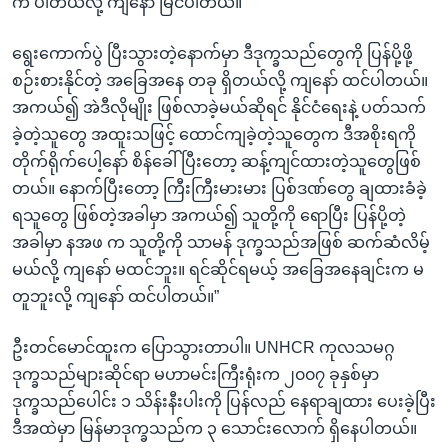
က ပါတယ်လို့ ကျနော် မြင်ပါတယ်။
ရွေးကောက်ပွဲ ပြီးသွားတဲ့နောက်မှာ ဒီဒုက္ခသည်တွေကို ပြန်ပို့ဖို့
စဉ်းစားနိုင်တဲ့ အခြေအနေ တခု ရှိတယ်လို့ ကျနော် ထင်ပါတယ်။
အကယ်၍ အဲဒီလိုမျိုး ဖြစ်လာခဲ့မယ်ဆိုရင် နိုင်ငံရေးနဲ့ ပတ်သက်
ခဲ့တဲ့သူတွေ အထူးသဖြင့် ထောင်ကျခဲ့တဲ့သူတွေက ဒီအစိုးရကို
တိုက်ရိုက်ပေါ့နော် စိန်ခေါ်ပြီးတော့ ဆန့်ကျင်ထားတဲ့သူတွေဖြစ်
တယ်။ နောက်ပြီးတော့ ကြီးကြီးမားမား ပြစ်ဒဏ်တွေ ချထားခံခဲ့
ရသူတွေ ဖြစ်တဲ့အခါမှာ အကယ်၍ သူတို့ကို ရောပြီး ပြန်ပို့တဲ့
အခါမှာ နအဖ က သူတို့ကို သာမန် ဒုက္ခသည်အဖြစ် ဆက်ဆံလိမ့်
မယ်လို့ ကျနော် မထင်ဘူး။ ရင်ဆိုင်ရမယ့် အခြေအနေချင်းက မ
တူဘူးလို့ ကျနော် ထင်ပါတယ်။”
ဦးတင်မောင်ထူးက ပြောသွားတာပါ။ UNHCR ကုလသမဂ္ဂ
ဒုက္ခသည်များဆိုင်ရာ မဟာမင်းကြီးရုံးက ၂၀၀၇ ခုနှစ်မှာ
ဒုက္ခသည်ပေါင်း ၁ သိန်းနီးပါးကို ပြန်လည် နေရာချထား ပေးခဲ့ပြီး
ဒီအထဲမှာ မြန်မာဒုက္ခသည်က ၃ သောင်းလောက် ရှိနေပါတယ်။