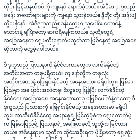
ထိုင်း-မြန်မာနယ်စပ်ကို ကျနော် ရောက်ခဲ့တယ်။ အဲဒီမှာ ဒုက္ခသည်
စခန်း အတော်များများကို ကျနော် သွားခဲ့တယ်။ နို့ဘိုး တို့၊ အုန်းဖျံ
တို့ပေါ့နော်။ အဲဒီဒုက္ခသည်စခန်းတွေမှာ လူပေါင်း ထောင်နဲ့
သောင်းနဲ့ ချီပြီးတော့ ဆက်ရှိနေကြတယ်။ သူတို့တွေရဲ့
အခြေအနေက ရှေ့မတိုးနောက်မဆုတ်သာ ဖြစ်နေတဲ့ အခြေအနေ
ဆိုတာကို တွေ့ခဲ့ရပါတယ်။
ဒီ ဒုက္ခသည် ပြဿနာကို နိုင်ငံတကာတွေက လက်ခံနိုင်တဲ့
အတိုင်းအတာ တခုပဲရှိတယ်။ ကျနော်တို့က တခုလုံး
အတိုင်းအတာနဲ့ ဖြေရှင်းနိုင်မယ့် အနေအထား မရှိပါဘူး။ မြန်မာ
ပြည်မှာ အပြောင်းအလဲတခု၊ ဒီလူတွေ ပြန်ပြီး လက်ခံနိုင်တဲ့
နိုင်ငံရေး အခြေအနေ၊ အနေအထားတခု မဖြစ်ပေါ်ဘဲနဲ့ကတော့ ဒီ
ဒုက္ခသည် ပြဿနာကို ဖြေရှင်းနိုင်မယ့် အနေအထားမှာ မရှိပါ
ဘူး။ အာဆီယံနိုင်ငံတွေ အများစုရဲ့ မြင်တဲ့ပုံစံက ရွေးကောက်ပွဲ
က မြန်မာပြည်ရဲ့ ပြဿနာရဲ့ အဖြေတခုလို့ သူတို့က မြင်ထား
တယ်။ အဲဒီနေရာမှာ သူတို့က ထိုင်းအစိုးရက ပိုပြီးတော့ ရှေ့ဆုံး