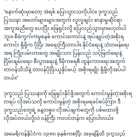
“နောက်ဆုံးမှာတော့ အဲရစ် ပြောသွားသလိုပါပဲ။ ဒုက္ခသည်
ပြဿနာ အတော်များများအတွက် လူလူချင်း စာနာမှုဆိုင်ရာ
အကူအညီတွေ ပေးပြီး ဖြေရှင်းလို့ ပြေလည်သွားမှာမဟုတ်ပါ
ဘူး။ စီမံကွက်ကဲမှုစနစ် ကောင်းကောင်းနဲ့ အုပ်ချုပ်တဲ့အစိုးရ
ကောင်း ရှိဖို့က ပိုပြီး အရေးကြီးတာပါ။ နိုင်ငံရေးနဲ့ သံတမန်ရေး
အရ ကြိုးပမ်းတာတွေ အမျိုးသား ပြန်လည် သင့်မြတ်ရေးနဲ့
ငြိမ်းချမ်းရေး၊ စီးပွားရေးနဲ့ ဒီမိုကရေစီ ထွန်းကားရေးအတွက်
တာဝန်သိသိနဲ့ တာဝန်ပိုပြီးယူနိုင်မယ့် အစိုးရမျိုး ရှိဖို့လိုအပ်ပါ
တယ်။”
ဒုက္ခသည် ပြဿနာကို ဖြေရှင်းနိုင်ဖို့အတွက် ကောင်းမွန်တဲ့အစိုးရ
တရပ် လိုအပ်သလို ကောင်းမွန်တဲ့ အစိုးရမရခင်စပ်ကြား ဒီ
ဒုက္ခသည်တွေရဲ့ နေ့တဓူ၀ လိုအပ်ချက်တွေကို ပစ်မထားဖို့
လိုအပ်တယ်လို့လဲ ဝန်ကြီး ကလင်တန်က ပြောပါတယ်။
အမေရိကန်နိုင်ငံက ၁၉၈၀ ခုနှစ်ကစပြီး အခုချိန်ထိ ဒုက္ခသည်