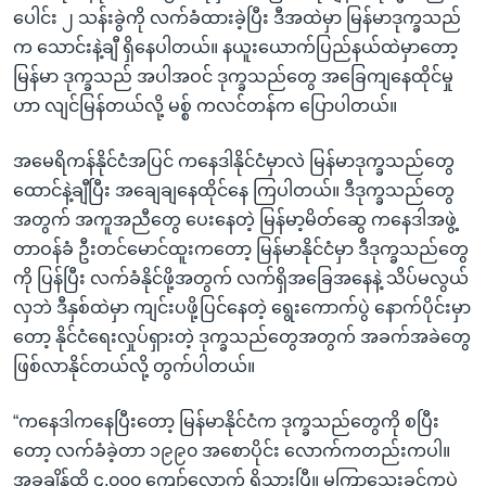
ပေါင်း ၂ သန်းခွဲကို လက်ခံထားခဲ့ပြီး ဒီအထဲမှာ မြန်မာဒုက္ခသည်
က သောင်းနဲ့ချီ ရှိနေပါတယ်။ နယူးယောက်ပြည်နယ်ထဲမှာတော့
မြန်မာ ဒုက္ခသည် အပါအဝင် ဒုက္ခသည်တွေ အခြေကျနေထိုင်မှု
ဟာ လျင်မြန်တယ်လို့ မစ္စ် ကလင်တန်က ပြောပါတယ်။
အမေရိကန်နိုင်ငံအပြင် ကနေဒါနိုင်ငံမှာလဲ မြန်မာဒုက္ခသည်တွေ
ထောင်နဲ့ချီပြီး အချေချနေထိုင်နေ ကြပါတယ်။ ဒီဒုက္ခသည်တွေ
အတွက် အကူအညီတွေ ပေးနေတဲ့ မြန်မာ့မိတ်ဆွေ ကနေဒါအဖွဲ့
တာဝန်ခံ ဦးတင်မောင်ထူးကတော့ မြန်မာနိုင်ငံမှာ ဒီဒုက္ခသည်တွေ
ကို ပြန်ပြီး လက်ခံနိုင်ဖို့အတွက် လက်ရှိအခြေအနေနဲ့ သိပ်မလွယ်
လှဘဲ ဒီနှစ်ထဲမှာ ကျင်းပဖို့ပြင်နေတဲ့ ရွေးကောက်ပွဲ နောက်ပိုင်းမှာ
တော့ နိုင်ငံရေးလှုပ်ရှားတဲ့ ဒုက္ခသည်တွေအတွက် အခက်အခဲတွေ
ဖြစ်လာနိုင်တယ်လို့ တွက်ပါတယ်။
“ကနေဒါကနေပြီးတော့ မြန်မာနိုင်ငံက ဒုက္ခသည်တွေကို စပြီး
တော့ လက်ခံခဲ့တာ ၁၉၉၀ အစောပိုင်း လောက်ကတည်းကပါ။
အခုချိန်ထိ ၄,၀၀၀ ကျော်လောက် ရှိသွားပြီ။ မကြာသေးခင်ကပဲ