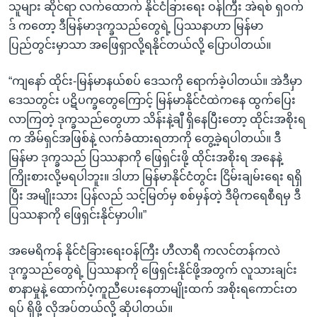
သူများ ဆိုင်ရာ လက်ထောက် နိုင်ငံခြားရေး ဝန်ကြီး အဲရစ် ရှဝက်
ဒ် ကတော့ ဒီမြန်မာဒုက္ခသည်တွေရဲ့ ပြဿနာဟာ မြန်မာ
ပြည်တွင်းမှာသာ အဖြေရှာလို့ရနိုင်တယ်လို့ ပြောပါတယ်။
“ကျနော် ထိုင်း-မြန်မာနယ်စပ် ဒေသကို ရောက်ခဲ့ပါတယ်။ အဲဒီမှာ
ဒေသတွင်း ပဋိပက္ခတွေကြောင့် မြန်မာနိုင်ငံထဲကနေ ထွက်ပြေး
လာကြတဲ့ ဒုက္ခသည်တွေဟာ သိန်းနဲ့ချီ ရှိနေပြီးတော့ ထိုင်းအစိုးရ
က အိမ်ရှင်အဖြစ်နဲ့ လက်ခံထားရတာကို တွေ့ခဲ့ရပါတယ်။ ဒီ
မြန်မာ ဒုက္ခသည် ပြဿနာကို ဖြေရှင်းဖို့ ထိုင်းအစိုးရ အနေနဲ့
ကြိုးစားလို့မရပါဘူး။ ဒါဟာ မြန်မာနိုင်ငံတွင်း ငြိမ်းချမ်းရေး ရရှိ
ပြီး အမျိုးသား ပြန်လည် သင့်မြတ်မှ စစ်မှန်တဲ့ ဒီမိုကရေစီရမှ ဒီ
ပြဿနာကို ဖြေရှင်းနိုင်မှာပါ။”
အမေရိကန် နိုင်ငံခြားရေးဝန်ကြီး ဟီလာရီ ကလင်တန်ကလဲ
ဒုက္ခသည်တွေရဲ့ ပြဿနာကို ဖြေရှင်းနိုင်ဖို့အတွက် လူသားချင်း
စာနာမှုနဲ့ ထောက်ပံ့ကူညီပေးနေတာမျိုးထက် အစိုးရကောင်းတ
ရပ် ရှိဖို့ လိုအပ်တယ်လို့ ဆိုပါတယ်။