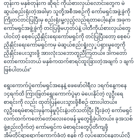
တုန်းက မနှစ်တုန်းက ဆိုရင် ကိုယ်စားလှယ်လောင်းတွေက မဲ
ဆွယ်စည်းရုံးတဲ့အခါမှာ သူတို့အစီအစဉ်ကို ကော်မရှင်အဖွဲ့ခွဲကို
ကြိုတင်တင်ပြပြီးမှ စည်းရုံးမှု့လှည့်လည်ရတာပေါ့နော်။ အခုက
ကော်မရှင်အဖွဲ့ခွဲကို တင်ပြဖို့မဟုတ်ပဲနဲ့ ပါတီကိုယ်စားလှယ်တွေ
ပါဝင်တဲ့ စေ့စပ်ညှိနှိုင်းရေးကော်မရှင်ကို တင်ပြပြီးတော့ စေ့စပ်
ညှိနှိုင်းရေးကော်မရှင်ကမှ မဲဆွယ်စည်းရှုံးလှှုပ်ရှားမှုတွေကို
ညှိနှိုင်းပေးသွားဖို့ အားလုံးသဘောတူညီကြတယ်။ ဒါကတော်
တော်ကောင်းတယ် မနှစ်ကထက်စာရင်ထူးခြားတဲ့အချက် ၁ ချက်
ဖြစ်ပါတယ်။”
ရွေးကောက်ပွဲကော်မရှင်အနေနဲ့ ဖေဖော်ဝါရီလ ၁ရက်နေ့ကနေ
၁၄ရက်ထိ ကြားဖြတ်ရွှေးကောက်ပွဲမှာ မဲပေးနိုင်တဲ့ လူဦးရေ
စာရင်းကို လည်း ထုတ်ပြန်ပေးသွားဖို့စီစဉ် ထားပါတယ်။
လူဦးရေမဲစာရင်းမှန်ကန်မှုပိုင်းနဲ့ပတ်သတ်ပြီး ပြီးခဲ့တဲ့ ကော်မရှင်
လက်ထက်ကတော်တော်လေးဝေဖန် မှုတွေရှိခဲ့ပါတယ်။ ခုအသစ်
ဖွဲ့စည်းလိုက်တဲ့ ကော်မရှင်က မဲစာရင်းတွေပိုတိကျဖို့
အိမ်တိုင်ရာရောက်ကောက်ခံတဲ့ စနစ် ကို လုပ်ဆောင်နေတယ်လို့