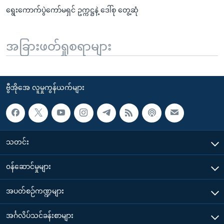
ရွေးကောက်ပွဲကော်မရှင် ဥက္ကဋ္ဌနဲ့ ဒေါ်စု တွေ့ဆုံ
အခြားဖတ်ရှုစရာများ
ဗွီအိုအေ လူမှုကွန်ယက်များ
သတင်း
၀န်ဆောင်မှုများ
အပတ်စဉ်ကဏ္ဍများ
အင်္ဂလိပ်သင်ခန်းစာများ