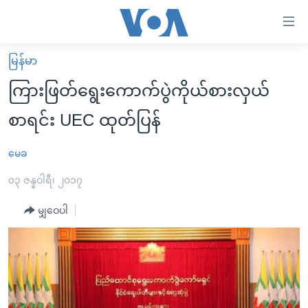
သုံး
ရ
လွယ်ကူ
မြန်မာ
မူလစာမျက်နှာ
စေ
ကြားဖြတ်ရွေးကောက်ပွဲကိုယ်စားလှယ်
မြန်မာ
သည့်
စာရင်း UEC ထုတ်ပြန်
ကမ္ဘာ့သတင်းများ
Link
ဗွီဒီယို
နိုင်ငံတကာ
မေခ
များ
သတင်းလွတ်လပ်ခွင့်
အမေရိကန်
၀၃ ဇန္နဝါရီ၊ ၂၀၁၇
ပင်မ
ရပ်ဝန်းတခု လမ်းတခု အလွန်
တရုတ်
အကြောင်းအရာ
မျှဝေပါ
သို့
အင်္ဂလိပ်စာလေ့လာမယ်
အစ္စရေး-ပါလက်စတိုင်း
ကျော်
အပတ်စဉ်ကဏ္ဍများ
အမေရိကန်သုံးအီဒီယံ
ကြည့်
ရေဒီယိုနှင့်ရုပ်သံ အချက်အလက်များ
မကြေးမုံရဲ့ အင်္ဂလိပ်စာ
ရေဒီယို
ရန်
ပင်မ
ရေဒီယို/တီဗွီအစီအစဉ်
ရုပ်ရှင်ထဲက အင်္ဂလိပ်စာ
တီဗွီ