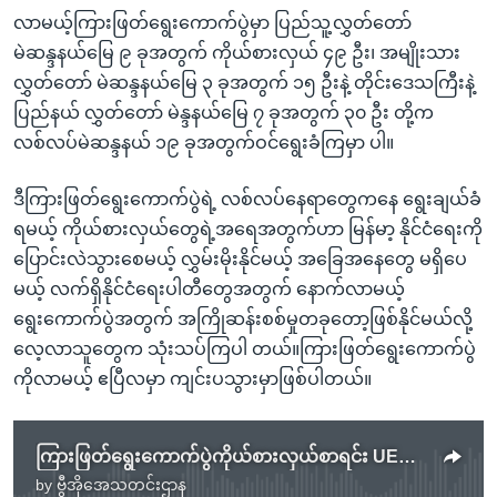
လာမယ့်ကြားဖြတ်ရွေးကောက်ပွဲမှာ ပြည်သူ့လွှတ်တော်
မဲဆန္ဒနယ်မြေ ၉ ခုအတွက် ကိုယ်စားလှယ် ၄၉ ဦး၊ အမျိုးသား
လွှတ်တော် မဲဆန္ဒနယ်မြေ ၃ ခုအတွက် ၁၅ ဦးနဲ့ တိုင်းဒေသကြီးနဲ့
ပြည်နယ် လွှတ်တော် မဲန္ဒနယ်မြေ ၇ ခုအတွက် ၃၀ ဦး တို့က
လစ်လပ်မဲဆန္ဒနယ် ၁၉ ခုအတွက်ဝင်ရွေးခံကြမှာ ပါ။
ဒီကြားဖြတ်ရွေးကောက်ပွဲရဲ့ လစ်လပ်နေရာတွေကနေ ရွေးချယ်ခံ
ရမယ့် ကိုယ်စားလှယ်တွေရဲ့အရေအတွက်ဟာ မြန်မာ့ နိုင်ငံရေးကို
ပြောင်းလဲသွားစေမယ့် လွှမ်းမိုးနိုင်မယ့် အခြေအနေတွေ မရှိပေ
မယ့် လက်ရှိနိုင်ငံရေးပါတီတွေအတွက် နောက်လာမယ့်
ရွေးကောက်ပွဲအတွက် အကြိုဆန်းစစ်မှုတခုတော့ဖြစ်နိုင်မယ်လို့
လေ့လာသူတွေက သုံးသပ်ကြပါ တယ်။ကြားဖြတ်ရွေးကောက်ပွဲ
ကိုလာမယ့် ဧပြီလမှာ ကျင်းပသွားမှာဖြစ်ပါတယ်။
ကြားဖြတ်ရွေးကောက်ပွဲကိုယ်စားလှယ်စာရင်း UEC ထုတ်ပြန်
by
ဗွီအိုအေသတင်းဌာန