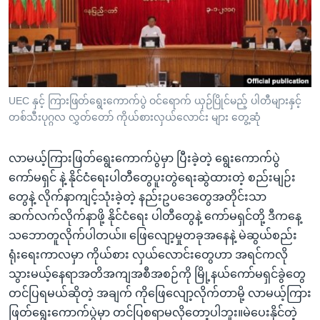
အ
သုတပဒေသာ အင်္ဂလိပ်စာ
ညွန်း
Learning English
စာမျက်နှာ
သို့
ဗွီအိုအေ လူမှုကွန်ယက်များ
ကျော်
ကြည့်
UEC နှင့် ကြားဖြတ်ရွေးကောက်ပွဲ ဝင်ရောက် ယှဉ်ပြိုင်မည့် ပါတီများနှင့်
တစ်သီးပုဂ္ဂလ လွှတ်တော် ကိုယ်စားလှယ်လောင်း များ တွေ့ဆုံ
ရန်
ဘာသာစကားများ
ရှာဖွေ
လာမယ့်ကြားဖြတ်ရွေးကောက်ပွဲမှာ ပြီးခဲ့တဲ့ ရွေးကောက်ပွဲ
ရန်
ကော်မရှင် နဲ့ နိုင်ငံရေးပါတီတွေပူးတွဲရေးဆွဲထားတဲ့ စည်းမျဉ်း
နေရာ
တွေနဲ့ လိုက်နာကျင့်သုံးခဲ့တဲ့ နည်းဥပဒေတွေအတိုင်းသာ
သို့
ဆက်လက်လိုက်နာဖို့ နိုင်ငံရေး ပါတီတွေနဲ့ ကော်မရှင်တို့ ဒီကနေ့
ကျော်
သဘောတူလိုက်ပါတယ်။ ဖြေလျော့မှုတခုအနေနဲ့ မဲဆွယ်စည်း
ရန်
ရုံးရေးကာလမှာ ကိုယ်စား လှယ်လောင်းတွေဟာ အရင်ကလို
သွားမယ့်နေရာအတိအကျအစီအစဉ်ကို မြို့နယ်ကော်မရှင်ခွဲတွေ
တင်ပြရမယ်ဆိုတဲ့ အချက် ကိုဖြေလျော့လိုက်တာမို့ လာမယ့်ကြား
ဖြတ်ရွေးကောက်ပွဲမှာ တင်ပြစရာမလိုတော့ပါဘူး။မဲပေးနိုင်တဲ့