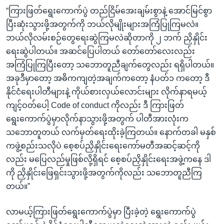
“ကြားဖြတ်ရွေးကောက်ပွဲ တည်ငြိမ်အေးချမ်းစွာနဲ့ အောင်မြင်စွာ
ပြီးဆုံးသွားဖို့အတွက်ကို ဘယ်လိုမျိုးများအကြံပြုကြမလဲ။
ဘယ်လိုလမ်းစဉ်တွေရေးဆွဲကြမလဲဆိုတာကို ၂ ဘက် ညှိနှိုင်း
ရေးဆွဲပါတယ်။ အဆင်ပြေပါတယ် တော်တော်လေးလည်း
အကြံပြုကြပြီးတော့ သဘောတူညီချက်တွေလည်း ရရှိပါတယ်။
အခုဒီမှာတော့ အဓိကကျတဲ့အချက်ကတော့ နံပတ်၁ ကတော့ ဒီ
နိုင်ငံရေးပါတီများနဲ့ ကိုယ်စားလှယ်လောင်းများ လိုက်နာရမယ့်
ကျင့်ဝတ်ပေါ့ Code of conduct ကိုလည်း ဒီ ကြားဖြတ်
ရွေးကောက်ပွဲမှာလိုက်နာသွားဖို့အတွက် ပါတီအားလုံးက
သဘောတူတယ် လက်မှတ်ရေးထိုးခဲ့ကြတယ်။ နောက်တခါ မနှစ်
ကဖွဲ့စည်းသလိုပဲ စေ့စပ်ညှိနှိုင်းရေးကော်မတီအဆင့်ဆင့်ကို
လည်း မပြေလည်မှုဖြစ်လို့ရှိရင် စေ့စပ်ညှိနှိုင်းရေးအဖွဲ့ကနေ ဒါ
ကို ညှိနှိုင်းဖြေရှင်းသွားဖို့အတွက်ကိုလည်း သဘောတူညီကြ
တယ်။”
လာမယ့်ကြားဖြတ်ရွေးကောက်ပွဲမှာ ပြီးခဲ့တဲ့ ရွေးကောက်ပွဲ