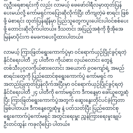
လူဦးရေစာရင်းကို လည်း လာမယ့် ဖေဖော်ဝါရီလမှာထုတ်ပြန်
ပေးမယ်လို့ ကော်မရှင်ကပြောဆိုလိုက်ပြီး တိကျတဲ့မဲ စာရင်း ဖြစ်
ဖို့ မဲစာရင်း ထုတ်ပြန်ချိန်မှာ ပြည်သူတွေကပူးပေါင်းပါဝင်စစ်ပေး
ဖို့ တောင်းဆိုလိုက်ပါတယ်။ ဒီသတင်း အပြည့်အစုံကို ဗွီအိုအေ
မြန်မာပိုင်းက မေခကပေးပို့ထားပါတယ်။
လာမယ့် ကြားဖြတ်ရွေးကောက်ပွဲမှာ ဝင်ရောက်ယှဉ်ပြိုင်ခွင့်ရတဲ့
နိုင်ငံရေးပါတီ ၂၄ ပါတီက ကိုယ်စား လှယ်လောင်း တွေနဲ့
တစ်သီးပုဂ္ဂလကိုယ်စားလောင်း အယောက် ၉၀ကျော်ရဲ့ အမည်
စာရင်းတွေကို ပြည်ထောင်စုရွေးကောက်ပွဲ ကော်မရှင် က
အတည်ပြုထုတ်ပြန်လိုက်အပြီးမှာ ဝင်ရောက်ယှဉ်ပြိုင်ခွင့်ရတဲ့
နိုင်ငံရေးပါတီ ၂၄ ပါတီကို ကော်မရှင်က ဒီကနေ့မှာ ခေါ်ယူတွေ့ဆုံ
ပြီး ကြားဖြတ်ရွေးကောက်ပွဲအတွက် ဆွေးနွေးတိုင်ပင်ခဲ့ကြတာ
ဖြစ်ပါတယ်။ ဒီကနေ့တွေ့ဆုံမှု နဲ့ ပတ်သတ်ပြီး ပြည်ထောင်စု
ရွေးကောက်ပွဲကော်မရှင် အတွင်းရေးမှူး ညွှန်ကြားရေးမှုးချုပ်
ဦးတင်ထွန်း ကခုလိုပြော ပါတယ်။