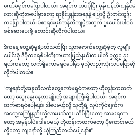
ကော်မရှင်ကပြောပါတယ်။ အရင်က ထပ်ပိုပြီး မှန်ကန်တိကျနိုင်မ
လားဆိုတဲ့အပေါ်မှာတော့ ရာခိုင်နှုန်းအနေနဲ့ ပြောဖို့ ဦးတင်ထွန်း
ကပြောပါတယ်။မဲစာရင်းမှန်ကန်တိကျဖို့အတွက် ပူးပေါင်းပါဝင်
စစ်ဆေးပေးဖို့ တောင်းဆိုလိုက်ပါတယ်။
ဒီကနေ့ တွေ့ဆုံမှုနဲ့ပတ်သတ်ပြီး သွားရောက်တွေ့ဆုံခဲ့တဲ့ လူမျိုး
ပေါင်းစုံ ဒီမိုကရေစီပါတီ(ကယားပြည်နယ်)က ပါတီ ဥက္ကဌ ခူး
ရယ်ကတော့ လက်ရှိကော်မရှင်ပေါ်မှာ ခုလိုလည်းသုံးသပ်ပြောဆို
လိုက်ပါတယ်။
“ကျနော်တို့အခုထိလက်တွေ့ကော်မရှင်ကတော့ ဟိုတုန်းကထက်
တော့ ဆွေးနွေးနေတာမျိုးတို့ အများကြီးရှိပါတယ်။ အရင်က
ထက်စာရင်ပေါ့နော်၊ ဒါပေမယ့်လို့ သူတို့ရဲ့ လုပ်ကိုင်ချက်က
အတွေ့အကြုံနည်းလို့လားမသိဘူး၊ သိပ်ပြီးတော့ အားမရတာ
တော့ အမှန်ပါပဲ။ ဒါပေမယ့် ဟိုတုန်းကထက်တော့ ပိုကောင်းမယ်
လို့တော့ ကျနော်တို့ ယုံကြည်တယ်ပေါ့နော်။”