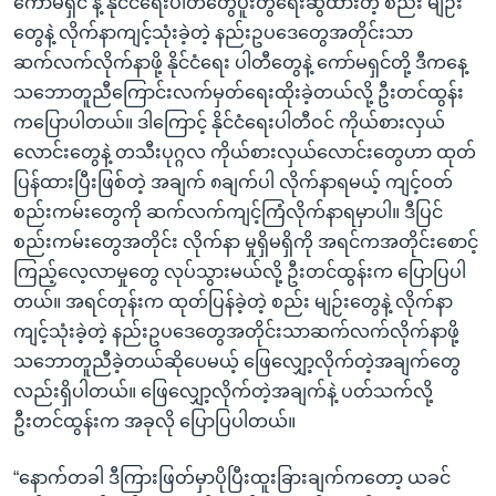
ကော်မရှင် နဲ့ နိုင်ငံရေးပါတီတွေပူးတွဲရေးဆွဲထားတဲ့ စည်း မျဉ်း
တွေနဲ့ လိုက်နာကျင့်သုံးခဲ့တဲ့ နည်းဥပဒေတွေအတိုင်းသာ
ဆက်လက်လိုက်နာဖို့ နိုင်ငံရေး ပါတီတွေနဲ့ ကော်မရှင်တို့ ဒီကနေ့
သဘောတူညီကြောင်းလက်မှတ်ရေးထိုးခဲ့တယ်လို့ ဦးတင်ထွန်း
ကပြောပါတယ်။ ဒါကြောင့် နိုင်ငံရေးပါတီဝင် ကိုယ်စားလှယ်
လောင်းတွေနဲ့ တသီးပုဂ္ဂလ ကိုယ်စားလှယ်လောင်းတွေဟာ ထုတ်
ပြန်ထားပြီးဖြစ်တဲ့ အချက် ၈ချက်ပါ လိုက်နာရမယ့် ကျင့်ဝတ်
စည်းကမ်းတွေကို ဆက်လက်ကျင့်ကြံလိုက်နာရမှာပါ။ ဒီပြင်
စည်းကမ်းတွေအတိုင်း လိုက်နာ မှုရှိမရှိကို အရင်ကအတိုင်းစောင့်
ကြည့်လေ့လာမှုတွေ လုပ်သွားမယ်လို့ ဦးတင်ထွန်းက ပြောပြပါ
တယ်။ အရင်တုန်းက ထုတ်ပြန်ခဲ့တဲ့ စည်း မျဉ်းတွေနဲ့ လိုက်နာ
ကျင့်သုံးခဲ့တဲ့ နည်းဥပဒေတွေအတိုင်းသာဆက်လက်လိုက်နာဖို့
သဘောတူညီခဲ့တယ်ဆိုပေမယ့် ဖြေလျှော့လိုက်တဲ့အချက်တွေ
လည်းရှိပါတယ်။ ဖြေလျှော့လိုက်တဲ့အချက်နဲ့ ပတ်သက်လို့
ဦးတင်ထွန်းက အခုလို ပြောပြပါတယ်။
“နောက်တခါ ဒီကြားဖြတ်မှာပိုပြီးထူးခြားချက်ကတော့ ယခင်