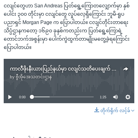
ငလျင်တွေဟာ San Andreas ပြတ်ရွေ့ကြောတလျှောက်မှာ နှစ်
ပေါင်း ၃၀၀ တိုင်းမှာ ငလျင်တွေ လှုပ်လေ့ရှိကြောင်း ဘူမိ-ရူပ
ပညာရှင် Morgan Page က ပြောပါတယ်။ ငလျင်တိုင်းတာရေး
သိပ္ပံဌာနကတော့ ၁၆၉၀ ခုနှစ်ကတည်းက ပြတ်ရွေ့ကြောရဲ့
တောင်ဘက်အစွန်းမှာ ပေါက်ကွဲထွက်တာမျိုးမတွေ့ခဲ့ရကြောင်း
ပြောပါတယ်။
ကာလီဖိုးနီးယားပြည်နယ်မှာ ငလျင်သတိပေးချက် ထုတ်ပြန်
by
ဗွီအိုအေသတင်းဌာန
No media source currently available
0:00
1:25
တိုက်ရိုက် လင့်ခ်