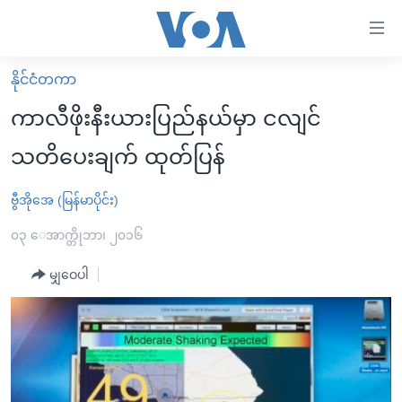
သုံး
ရ
လွယ်ကူ
နိုင်ငံတကာ
မူလစာမျက်နှာ
စေ
ကာလီဖိုးနီးယားပြည်နယ်မှာ ငလျင်
မြန်မာ
သည့်
သတိပေးချက် ထုတ်ပြန်
ကမ္ဘာ့သတင်းများ
Link
ဗွီဒီယို
နိုင်ငံတကာ
ဗွီအိုအေ (မြန်မာပိုင်း)
များ
သတင်းလွတ်လပ်ခွင့်
အမေရိကန်
၀၃ ေအာက္တိုဘာ၊ ၂၀၁၆
ပင်မ
ရပ်ဝန်းတခု လမ်းတခု အလွန်
တရုတ်
အကြောင်းအရာ
မျှဝေပါ
သို့
အင်္ဂလိပ်စာလေ့လာမယ်
အစ္စရေး-ပါလက်စတိုင်း
ကျော်
အပတ်စဉ်ကဏ္ဍများ
အမေရိကန်သုံးအီဒီယံ
ကြည့်
ရေဒီယိုနှင့်ရုပ်သံ အချက်အလက်များ
မကြေးမုံရဲ့ အင်္ဂလိပ်စာ
ရေဒီယို
ရန်
ပင်မ
ရေဒီယို/တီဗွီအစီအစဉ်
ရုပ်ရှင်ထဲက အင်္ဂလိပ်စာ
တီဗွီ