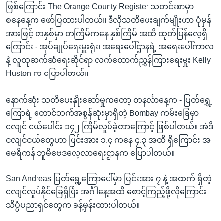
ဖြစ်ကြောင်း The Orange County Register သတင်းစာမှာ
စနေနေ့က ဖော်ပြထားပါတယ်။ ဒီလိုသတိပေးချက်မျိုးဟာ ပုံမှန်
အားဖြင့် တနှစ်မှာ တကြိမ်ကနေ နှစ်ကြိမ် အထိ ထုတ်ပြန်လေ့ရှိ
ကြောင်း - အုပ်ချုပ်ရေးမှူးရုံး၊ အရေးပေါ်ဌာနရဲ့ အရေးပေါ်ကာလ
နဲ့ လူထုဆက်ဆံရေးဆိုင်ရာ လက်ထောက်ညွှန်ကြားရေးမှူး Kelly
Huston က ပြောပါတယ်။
နောက်ဆုံး သတိပေးနှိုးဆော်မှုကတော့ တနင်္လာနေ့က - ပြတ်ရွှေ့
ကြောရဲ့ တောင်ဘက်အစွန်ဆုံးမှာရှိတဲ့ Bombay ကမ်းခြေမှာ
ငလျင် ငယ်ပေါင်း ၁၄၂ ကြိမ်လှုပ်ခဲ့တာကြောင့် ဖြစ်ပါတယ်။ အဲဒီ
ငလျင်ငယ်တွေဟာ ပြင်းအား ၁.၄ ကနေ ၄.၃ အထိ ရှိကြောင်း အ
မေရိကန် ဘူမိဗေဒလေ့လာရေးဌာနက ပြောပါတယ်။
San Andreas ပြတ်ရွေ့ကြောပေါ်မှာ ပြင်းအား ၇ နဲ့ အထက် ရှိတဲ့
ငလျင်လှုပ်နိုင်ခြေရှိပြီး အင်္ဂါနေ့အထိ စောင့်ကြည့်ဖို့လိုကြောင်း
သိပ္ပံပညာရှင်တွေက ခန့်မှန်းထားပါတယ်။