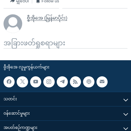
မျှဝေပါ
Follow us
ဗွီအိုအေ (မြန်မာပိုင်း)
အခြားဖတ်ရှုစရာများ
ဗွီအိုအေ လူမှုကွန်ယက်များ
သတင်း
၀န်ဆောင်မှုများ
အပတ်စဉ်ကဏ္ဍများ