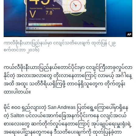
အ
သုတပဒေသာ အင်္ဂလိပ်စာ
ညွန်း
Learning English
စာမျက်နှာ
သို့
ဗွီအိုအေ လူမှုကွန်ယက်များ
ကျော်
ကြည့်
ကာလီဖိုးနီးယားပြည်နယ်မှာ ငလျင်သတိပေးချက် ထုတ်ပြန် (၂၉
စက်တင်ဘာ ၂၀၁၆)
ရန်
ဘာသာစကားများ
ရှာဖွေ
ကယ်လီဖိုးနီးယားပြည်နယ်တောင်ပိုင်းမှာ ငလျင်ကြီးတခုလှုပ်လာ
ရန်
နိုင်တဲ့ အလားအလာတွေ တိုးလာနေတာကြောင့် လာမယ့် အင်္ဂါနေ့
နေရာ
အထိ အထူး သတိဝီရိယရှိကြဖို့ တာဝန်ရှိသူတွေက တိုက်တွန်း
သို့
ထားပါတယ်။
ကျော်
ရန်
မိုင် ၈၀၀ ရှည်လျားတဲ့ San Andreas ပြတ်ရွေ့ကြောပေါ်မှာရှိနေ
တဲ့ Salton ပင်လယ်အောက်ခြေအနက်ပိုင်းကနေ ငလျင်အငယ်
စားလေးတွေ ဆက်တိုက်လှုပ်နေတာကြောင့် အုပ်ချုပ်ရေးမှူးရုံးရဲ့
အရေးပေါ်ဌာနတွေကနေ ဒီသတိပေးချက်ကို ထုတ်ပြန်ခဲ့တာ