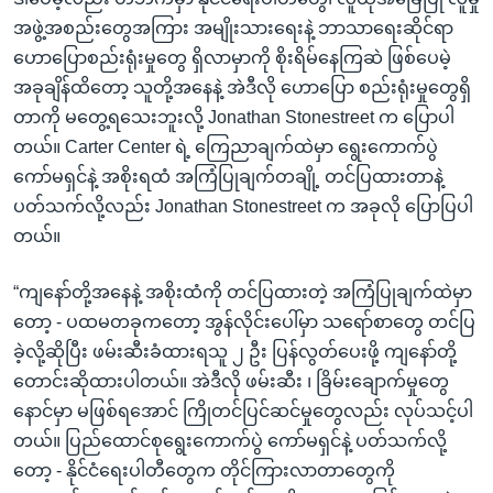
အဖွဲ့အစည်းတွေအကြား အမျိုးသားရေးနဲ့ ဘာသာရေးဆိုင်ရာ
ဟောပြောစည်းရုံးမှုတွေ ရှိလာမှာကို စိုးရိမ်နေကြဆဲ ဖြစ်ပေမဲ့
အခုချိန်ထိတော့ သူတို့အနေနဲ့ အဲဒီလို ဟောပြော စည်းရုံးမှုတွေရှိ
တာကို မတွေ့ရသေးဘူးလို့ Jonathan Stonestreet က ပြောပါ
တယ်။ Carter Center ရဲ့ ကြေညာချက်ထဲမှာ ရွေးကောက်ပွဲ
ကော်မရှင်နဲ့ အစိုးရထံ အကြံပြုချက်တချို့ တင်ပြထားတာနဲ့
ပတ်သက်လို့လည်း Jonathan Stonestreet က အခုလို ပြောပြပါ
တယ်။
“ကျနော်တို့အနေနဲ့ အစိုးထံကို တင်ပြထားတဲ့ အကြံပြုချက်ထဲမှာ
တော့ - ပထမတခုကတော့ အွန်လိုင်းပေါ်မှာ သရော်စာတွေ တင်ပြ
ခဲ့လို့ဆိုပြီး ဖမ်းဆီးခံထားရသူ ၂ ဦး ပြန်လွတ်ပေးဖို့ ကျနော်တို့
တောင်းဆိုထားပါတယ်။ အဲဒီလို ဖမ်းဆီး ၊ ခြိမ်းချောက်မှုတွေ
နောင်မှာ မဖြစ်ရအောင် ကြိုတင်ပြင်ဆင်မှုတွေလည်း လုပ်သင့်ပါ
တယ်။ ပြည်ထောင်စုရွေးကောက်ပွဲ ကော်မရှင်နဲ့ ပတ်သက်လို့
တော့ - နိုင်ငံရေးပါတီတွေက တိုင်ကြားလာတာတွေကို