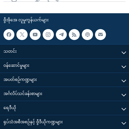
ဗွီအိုအေ လူမှုကွန်ယက်များ
သတင်း
၀န်ဆောင်မှုများ
အပတ်စဉ်ကဏ္ဍများ
အင်္ဂလိပ်သင်ခန်းစာများ
ရေဒီယို
ရုပ်သံအစီအစဉ်နှင့် ဗွီဒီယိုကဏ္ဍများ