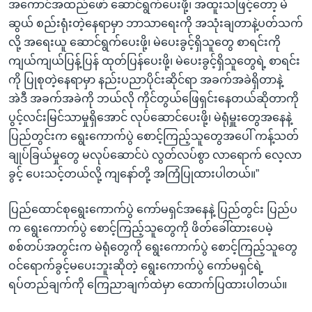
အကောင်အထည်ဖော် ဆောင်ရွက်ပေးဖို့၊ အထူးသဖြင့်တော့ မဲ
ဆွယ် စည်းရုံးတဲ့နေရာမှာ ဘာသာရေးကို အသုံးချတာနဲ့ပတ်သက်
လို့ အရေးယူ ဆောင်ရွက်ပေးဖို့၊ မဲပေးခွင့်ရှိသူတွေ စာရင်းကို
ကျယ်ကျယ်ပြန့်ပြန် ထုတ်ပြန်ပေးဖို့၊ မဲပေးခွင့်ရှိသူတွေရဲ့ စာရင်း
ကို ပြုစုတဲ့နေရာမှာ နည်းပညာပိုင်းဆိုင်ရာ အခက်အခဲရှိတာနဲ့
အဲဒီ အခက်အခဲကို ဘယ်လို ကိုင်တွယ်ဖြေရှင်းနေတယ်ဆိုတာကို
ပွင့်လင်းမြင်သာမှုရှိအောင် လုပ်ဆောင်ပေးဖို့၊ မဲရုံမှူးတွေအနေနဲ့
ပြည်တွင်းက ရွေးကောက်ပွဲ စောင့်ကြည့်သူတွေအပေါ် ကန့်သတ်
ချုပ်ခြယ်မှုတွေ မလုပ်ဆောင်ပဲ လွတ်လပ်စွာ လာရောက် လေ့လာ
ခွင့် ပေးသင့်တယ်လို့ ကျနော်တို့ အကြံပြုထားပါတယ်။”
ပြည်ထောင်စုရွေးကောက်ပွဲ ကော်မရှင်အနေနဲ့ ပြည်တွင်း ပြည်ပ
က ရွေးကောက်ပွဲ စောင့်ကြည့်သူတွေကို ဖိတ်ခေါ်ထားပေမဲ့
စစ်တပ်အတွင်းက မဲရုံတွေကို ရွေးကောက်ပွဲ စောင့်ကြည့်သူတွေ
ဝင်ရောက်ခွင့်မပေးဘူးဆိုတဲ့ ရွေးကောက်ပွဲ ကော်မရှင်ရဲ့
ရပ်တည်ချက်ကို ကြေညာချက်ထဲမှာ ထောက်ပြထားပါတယ်။