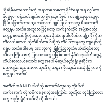
“စိုးရိမ်စရာကောင်းတဲ့ အရာတခုကတော့ နိုင်ငံရေးအရ လှုပ်ရှား
နိုင်မှုမှာ ကန့်သတ်ချက်တွေ ရှိနေတဲ့ကိစ္စပါ။ တချို့နေရာတွေမှာ
ခြိမ်းခြောက်တာတွေ၊ ကန့်သတ် ချုပ်ခြယ်တာတွေ ရှိနေတာကို
တွေ့ရပါတယ်။ အထူးသဖြင့်တော့ လက်နက်ကိုင် အဖွဲ့အစည်း
တွေနဲ့ စစ်တပ်ရှိတဲ့နေရာတွေမှာ နိုင်ငံရေးပါတီဝင်တချို့ကို ကိုယ်
ထိလက်ရောက် တိုက်ခိုက်တယ်ဆိုတဲ့ တိုင်ကြားမှုတွေ ကျနော်တို့
ရရှိပါတယ်။ ဒါပေမဲ့ အားလုံးကို ခြုံကြည့်လိုက်မယ်ဆိုရင်တော့
သိသာ ကြီးမားတဲ့ ပြဿနာတွေ မဖြစ်စေဘဲ နိုင်ငံရေးပါတီတွေနဲ့
ကိုယ်စားလှယ်လောင်းတွေအပေါ် မဲဆွယ်စည်းရုံးမှုဆိုင်ရာ
စည်းမျဉ်း စည်းကမ်းတွေကို မျှတစွာ ကိုင်တွယ် အသုံးပြုတာကို
တွေ့ရပါတယ်။”
အတိုက်အခံ NLD ပါတီကို ထောက်ခံသူတွေ ကိုယ်ထိ
လက်ရောက် တိုက်ခိုက်ခံခဲ့ရတဲ့အကြောင်း သူတို့ထံ တိုင်ကြားတာ
တွေလည်း ရှိခဲ့တယ်လို့ ဆိုပါတယ်။