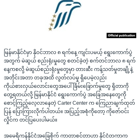
အ
သုတပဒေသာ အင်္ဂလိပ်စာ
ညွန်း
Learning English
စာမျက်နှာ
သို့
ဗွီအိုအေ လူမှုကွန်ယက်များ
ကျော်
ကြည့်
မြန်မာနိုင်ငံမှာ နိုဝင်ဘာလ ၈ ရက်နေ့ ကျင်းပမယ့် ရွေးကောက်ပွဲ
ရန်
ဘာသာစကားများ
အတွက် မဲဆွယ် စည်းရုံးမှုတွေ စတင်ခဲ့တဲ့ စက်တင်ဘာလ ၈ ရက်
ရှာဖွေ
နေ့ကစလို့ မဲဆွယ်စည်းရုံးမှုတွေမှာ တားဆီး ကန့်သတ်မှုတချို့နဲ့
ရန်
အတိုင်းအတာ တခုအထိ လွတ်လပ်မှု ရှိပေမဲ့လည်း
နေရာ
ကိုယ်စားလှယ်လောင်းတွေအပေါ် ခြိမ်းခြောက်မှုတွေ ရှိတာကို
သို့
တွေ့ရတယ်လို့ မြန်မာနိုင်ငံ ရွေးကောက်ပွဲ အခြေအနေတွေကို
ကျော်
စောင့်ကြည့်လေ့လာနေတဲ့ Carter Center က ကြေညာချက်ထုတ်
ရန်
ပြန် ပြောကြားလိုက်ပါတယ်။ အပြည့်အစုံကိုတော့ ကိုဇော်ဝင်း
လှိုင်က တင်ပြပေးပါမယ်။
အမေရိကန်နိုင်ငံအခြေစိုက် ကာတာစင်တာဟာ နိုင်ငံတကာက