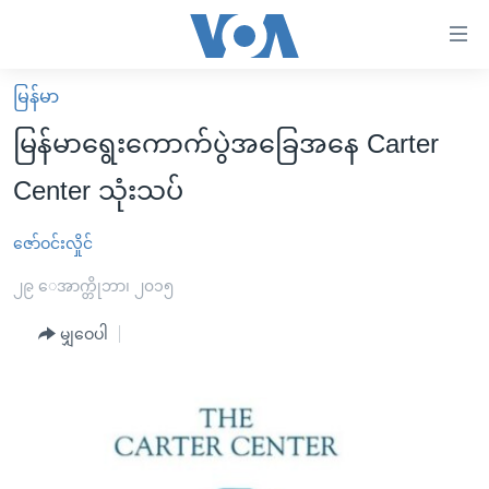
သုံး
ရ
လွယ်ကူ
မြန်မာ
မူလစာမျက်နှာ
စေ
မြန်မာရွေးကောက်ပွဲအခြေအနေ Carter
မြန်မာ
သည့်
Center သုံးသပ်
ကမ္ဘာ့သတင်းများ
Link
ဗွီဒီယို
နိုင်ငံတကာ
ဇော်ဝင်းလှိုင်
များ
သတင်းလွတ်လပ်ခွင့်
အမေရိကန်
၂၉ ေအာက္တိုဘာ၊ ၂၀၁၅
ပင်မ
ရပ်ဝန်းတခု လမ်းတခု အလွန်
တရုတ်
အကြောင်းအရာ
မျှဝေပါ
သို့
အင်္ဂလိပ်စာလေ့လာမယ်
အစ္စရေး-ပါလက်စတိုင်း
ကျော်
အပတ်စဉ်ကဏ္ဍများ
အမေရိကန်သုံးအီဒီယံ
ကြည့်
ရေဒီယိုနှင့်ရုပ်သံ အချက်အလက်များ
မကြေးမုံရဲ့ အင်္ဂလိပ်စာ
ရေဒီယို
ရန်
ပင်မ
ရေဒီယို/တီဗွီအစီအစဉ်
ရုပ်ရှင်ထဲက အင်္ဂလိပ်စာ
တီဗွီ