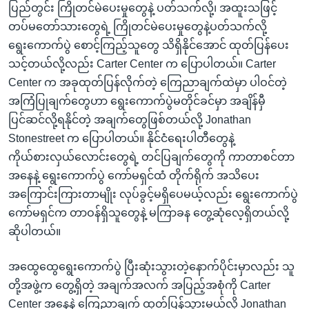
ပြည်တွင်း ကြိုတင်မဲပေးမှုတွေနဲ့ ပတ်သက်လို့၊ အထူးသဖြင့်
တပ်မတော်သားတွေရဲ့ ကြိုတင်မဲပေးမှုတွေနဲ့ပတ်သက်လို့
ရွေးကောက်ပွဲ စောင့်ကြည့်သူတွေ သိရှိနိုင်အောင် ထုတ်ပြန်ပေး
သင့်တယ်လို့လည်း Carter Center က ပြောပါတယ်။ Carter
Center က အခုထုတ်ပြန်လိုက်တဲ့ ကြေညာချက်ထဲမှာ ပါဝင်တဲ့
အကြံပြုချက်တွေဟာ ရွေးကောက်ပွဲမတိုင်ခင်မှာ အချိန်မှီ
ပြင်ဆင်လို့ရနိုင်တဲ့ အချက်တွေဖြစ်တယ်လို့ Jonathan
Stonestreet က ပြောပါတယ်။ နိုင်ငံရေးပါတီတွေနဲ့
ကိုယ်စားလှယ်လောင်းတွေရဲ့ တင်ပြချက်တွေကို ကာတာစင်တာ
အနေနဲ့ ရွေးကောက်ပွဲ ကော်မရှင်ထံ တိုက်ရိုက် အသိပေး
အကြောင်းကြားတာမျိုး လုပ်ခွင့်မရှိပေမယ့်လည်း ရွေးကောက်ပွဲ
ကော်မရှင်က တာဝန်ရှိသူတွေနဲ့ မကြာခန တွေ့ဆုံလေ့ရှိတယ်လို့
ဆိုပါတယ်။
အထွေထွေရွေးကောက်ပွဲ ပြီးဆုံးသွားတဲ့နောက်ပိုင်းမှာလည်း သူ
တို့အဖွဲ့က တွေ့ရှိတဲ့ အချက်အလက် အပြည့်အစုံကို Carter
Center အနေနဲ့ ကြေညာချက် ထုတ်ပြန်သွားမယ်လို့ Jonathan