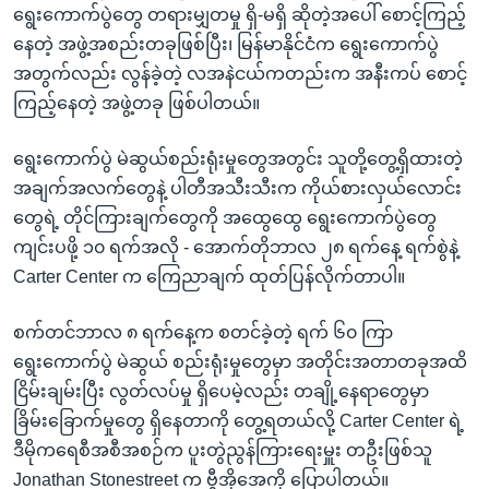
ရွေးကောက်ပွဲတွေ တရားမျှတမှု ရှိ-မရှိ ဆိုတဲ့အပေါ် စောင့်ကြည့်
နေတဲ့ အဖွဲ့အစည်းတခုဖြစ်ပြီး၊ မြန်မာနိုင်ငံက ရွေးကောက်ပွဲ
အတွက်လည်း လွန်ခဲ့တဲ့ လအနဲငယ်ကတည်းက အနီးကပ် စောင့်
ကြည့်နေတဲ့ အဖွဲ့တခု ဖြစ်ပါတယ်။
ရွေးကောက်ပွဲ မဲဆွယ်စည်းရုံးမှုတွေအတွင်း သူတို့တွေ့ရှိထားတဲ့
အချက်အလက်တွေနဲ့ ပါတီအသီးသီးက ကိုယ်စားလှယ်လောင်း
တွေရဲ့ တိုင်ကြားချက်တွေကို အထွေထွေ ရွေးကောက်ပွဲတွေ
ကျင်းပဖို့ ၁၀ ရက်အလို - အောက်တိုဘာလ ၂၈ ရက်နေ့ ရက်စွဲနဲ့
Carter Center က ကြေညာချက် ထုတ်ပြန်လိုက်တာပါ။
စက်တင်ဘာလ ၈ ရက်နေ့က စတင်ခဲ့တဲ့ ရက် ၆၀ ကြာ
ရွေးကောက်ပွဲ မဲဆွယ် စည်းရုံးမှုတွေမှာ အတိုင်းအတာတခုအထိ
ငြိမ်းချမ်းပြီး လွတ်လပ်မှု ရှိပေမဲ့လည်း တချို့နေရာတွေမှာ
ခြိမ်းခြောက်မှုတွေ ရှိနေတာကို တွေ့ရတယ်လို့ Carter Center ရဲ့
ဒီမိုကရေစီအစီအစဉ်က ပူးတွဲညွန်ကြားရေးမှူး တဦးဖြစ်သူ
Jonathan Stonestreet က ဗွီအိုအေကို ပြောပါတယ်။