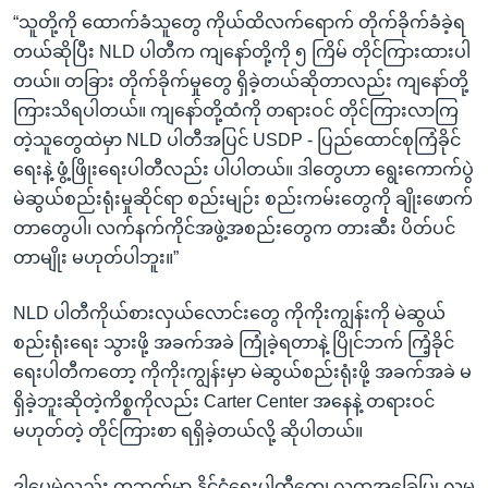
“သူတို့ကို ထောက်ခံသူတွေ ကိုယ်ထိလက်ရောက် တိုက်ခိုက်ခံခဲ့ရ
တယ်ဆိုပြီး NLD ပါတီက ကျနော်တို့ကို ၅ ကြိမ် တိုင်ကြားထားပါ
တယ်။ တခြား တိုက်ခိုက်မှုတွေ ရှိခဲ့တယ်ဆိုတာလည်း ကျနော်တို့
ကြားသိရပါတယ်။ ကျနော်တို့ထံကို တရားဝင် တိုင်ကြားလာကြ
တဲ့သူတွေထဲမှာ NLD ပါတီအပြင် USDP - ပြည်ထောင်စုကြံခိုင်
ရေးနဲ့ ဖွံ့ဖြိုးရေးပါတီလည်း ပါပါတယ်။ ဒါတွေဟာ ရွေးကောက်ပွဲ
မဲဆွယ်စည်းရုံးမှုဆိုင်ရာ စည်းမျဉ်း စည်းကမ်းတွေကို ချိုးဖောက်
တာတွေပါ၊ လက်နက်ကိုင်အဖွဲ့အစည်းတွေက တားဆီး ပိတ်ပင်
တာမျိုး မဟုတ်ပါဘူး။”
NLD ပါတီကိုယ်စားလှယ်လောင်းတွေ ကိုကိုးကျွန်းကို မဲဆွယ်
စည်းရုံးရေး သွားဖို့ အခက်အခဲ ကြုံခဲ့ရတာနဲ့ ပြိုင်ဘက် ကြံ့ခိုင်
ရေးပါတီကတော့ ကိုကိုးကျွန်းမှာ မဲဆွယ်စည်းရုံးဖို့ အခက်အခဲ မ
ရှိခဲ့ဘူးဆိုတဲ့ကိစ္စကိုလည်း Carter Center အနေနဲ့ တရားဝင်
မဟုတ်တဲ့ တိုင်ကြားစာ ရရှိခဲ့တယ်လို့ ဆိုပါတယ်။
ဒါပေမဲ့လည်း တဘက်မှာ နိုင်ငံရေးပါတီတွေ၊ လူထုအခြေပြု လူမှု