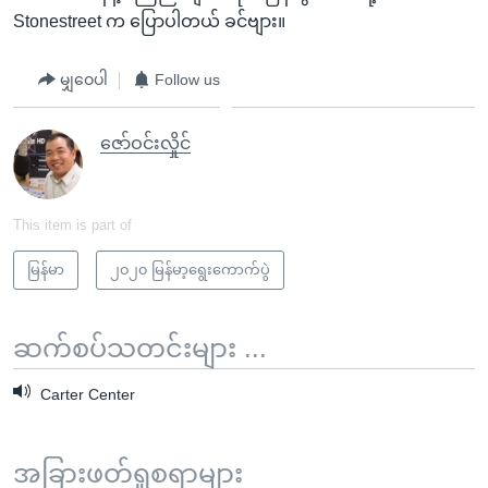
Stonestreet က ပြောပါတယ် ခင်ဗျား။
မျှဝေပါ
Follow us
ဇော်ဝင်းလှိုင်
This item is part of
မြန်မာ
၂၀၂၀ မြန်မာ့ရွေးကောက်ပွဲ
ဆက်စပ်သတင်းများ ...
Carter Center
အခြားဖတ်ရှုစရာများ