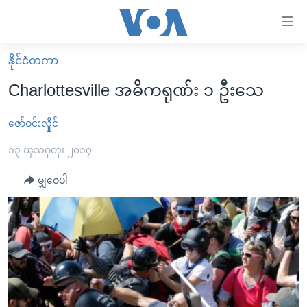
သုံး
ရ
လွယ်ကူ
နိုင်ငံတကာ
မူလစာမျက်နှာ
စေ
Charlottesville အဓိကရုဏ်း ၁ ဦးသေ
မြန်မာ
သည့်
ကမ္ဘာ့သတင်းများ
ဇော်ဝင်းလှိုင်
Link
ဗွီဒီယို
နိုင်ငံတကာ
၁၃ ၾသဂုတ္၊ ၂၀၁၇
များ
သတင်းလွတ်လပ်ခွင့်
အမေရိကန်
မျှဝေပါ
ပင်မ
ရပ်ဝန်းတခု လမ်းတခု အလွန်
တရုတ်
အကြောင်းအရာ
သို့
အင်္ဂလိပ်စာလေ့လာမယ်
အစ္စရေး-ပါလက်စတိုင်း
ကျော်
အပတ်စဉ်ကဏ္ဍများ
အမေရိကန်သုံးအီဒီယံ
ကြည့်
ရေဒီယိုနှင့်ရုပ်သံ အချက်အလက်များ
မကြေးမုံရဲ့ အင်္ဂလိပ်စာ
ရေဒီယို
ရန်
ပင်မ
ရေဒီယို/တီဗွီအစီအစဉ်
ရုပ်ရှင်ထဲက အင်္ဂလိပ်စာ
တီဗွီ