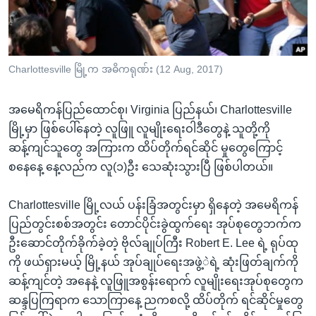
အ
သုတပဒေသာ အင်္ဂလိပ်စာ
ညွန်း
Learning English
စာမျက်နှာ
သို့
ဗွီအိုအေ လူမှုကွန်ယက်များ
Charlottesville မြို့က အဓိကရုဏ်း (12 Aug, 2017)
ကျော်
ကြည့်
အမေရိကန်ပြည်ထောင်စု၊ Virginia ပြည်နယ်၊ Charlottesville
ရန်
မြို့မှာ ဖြစ်ပေါ်နေတဲ့ လူဖြူ လူမျိုးရေးဝါဒီတွေနဲ့ သူတို့ကို
ဘာသာစကားများ
ရှာဖွေ
ဆန့်ကျင်သူတွေ အကြားက ထိပ်တိုက်ရင်ဆိုင် မှုတွေကြောင့်
ရန်
စနေနေ့ နေ့လည်က လူ(၁)ဦး သေဆုံးသွားပြီ ဖြစ်ပါတယ်။
နေရာ
သို့
Charlottesville မြို့လယ် ပန်းခြံအတွင်းမှာ ရှိနေတဲ့ အမေရိကန်
ကျော်
ပြည်တွင်းစစ်အတွင်း တောင်ပိုင်းခွဲထွက်ရေး အုပ်စုတွေဘက်က
ရန်
ဦးဆောင်တိုက်ခိုက်ခဲ့တဲ့ ဗိုလ်ချုပ်ကြီး Robert E. Lee ရဲ့ ရုပ်ထု
ကို ဖယ်ရှားမယ့် မြို့နယ် အုပ်ချုပ်ရေးအဖွဲ့ဲရဲ့ ဆုံးဖြတ်ချက်ကို
ဆန့်ကျင်တဲ့ အနေနဲ့ လူဖြူအစွန်းရောက် လူမျိုးရေးအုပ်စုတွေက
ဆန္ဒပြကြရာက သောကြာနေ့ ညကစလို့ ထိပ်တိုက် ရင်ဆိုင်မှုတွေ