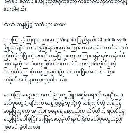
ဖြစ်ပေါ်ခဲ့တာပါ။ အပြည့်အစုံကိုတော့ ကိုဇော်ဝင်းလှိုင်က တင်ပြ
ပေးပါမယ်။
xxxxx ဆန္ဒပြပွဲ အသံများ xxxxx
အခုကြားခဲ့ကြရတာကတော့ Virginia ပြည်နယ်၊ Charlottesville
မြို့မှာ ချီတက် ဆန္ဒပြနေသူတွေအကြား ကားတစီးက ဝင်ရောက်
တိုက်ခိုက်ပြီးတဲ့နောက် ဆန္ဒပြသူတွေ အကြား ရုန်းရင်းဆန်ခတ်
ဖြစ်နေတဲ့ အသံတွေ ဖြစ်ပါတယ်။ အဲဒီကားနဲ့ ဝင်တိုက်ခဲ့တဲ့
အတွက်ကြောင့် ဆန္ဒပြသူ(၁)ဦး သေဆုံးပြီး အများအပြား
ထိခိုက် ဒဏ်ရာသွားရ ခဲ့ပါတယ်။
သောကြာနေ့ညက စတင်ခဲ့တဲ့ လူဖြူ အစွန်းရောက် လူမျိုးရေး
အုပ်စုတွေရဲ့ ချီတက် ဆန္ဒပြပွဲနဲ့ သူတို့ကို ဆန့်ကျင်တဲ့ တန်ပြန်
ဆန္ဒပြသူတွေ အကြား စနေနေ့ နေ့လည်က ထိပ်တိုက် ရင်ဆိုင်မှု
တွေဖြစ်ပေါ်ခဲ့ပြီး အပြန်အလှန် ထိုးနှက် ရိုက်ခတ်မှုတွေလည်း
ဖြစ်ပေါ်ခဲ့ပါတယ်။