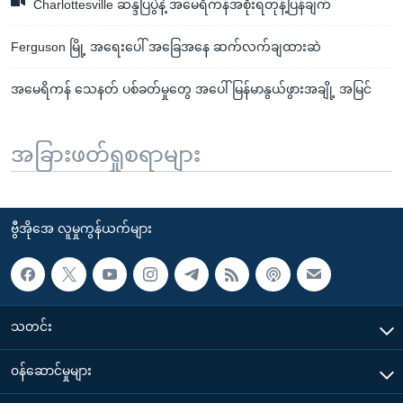
Charlottesville ဆန္ဒပြပွဲနဲ့ အမေရိကန်အစိုးရတုန့်ပြန်ချက်
Ferguson မြို့ အရေးပေါ် အခြေအနေ ဆက်လက်ချထားဆဲ
အမေရိကန် သေနတ် ပစ်ခတ်မှုတွေ အပေါ် မြန်မာနွယ်ဖွားအချို့ အမြင်
အခြားဖတ်ရှုစရာများ
ဗွီအိုအေ လူမှုကွန်ယက်များ
သတင်း
၀န်ဆောင်မှုများ