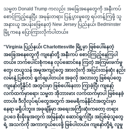
သမ္မတ Donald Trump ကလည်း အခြေအနေတွေကို အနီးကပ်
စောင့်ကြည့်နေပြီး အမုန်းတရား ပြန့်ပွားမှုတွေ ရပ်တန့်ကြဖို့ သူ
အနားယူ အပန်းဖြေနေတဲ့ New Jersey ပြည်နယ်၊ Bedminster
မြို့ကနေ ပြောကြားလိုက်ပါတယ်။
“Virginia ပြည်နယ်၊ Charlottesville မြို့မှာ ဖြစ်ပေါ်နေတဲ့
အခြေအနေတွေကို ကျနော်တို့ အနီးကပ် စောင့်ကြည့်နေကြပါ
တယ်။ ဘက်ပေါင်းစုံကနေ လုပ်ဆောင်နေ ကြတဲ့ အကြမ်းဖက်မှု
တွေ၊ တယူသန် အမူအကျင့်တွေ အားလုံးကို အပြင်းထန်ဆုံး နည်း
လမ်းနဲ့ ပြစ်တင် ရှုတ်ချပါတယ်။ အခုလို အလားတူ ဖြစ်ရပ်တွေ
ကျနော်တို့နိုင်ငံ အတွင်းမှာ ဖြစ်ပေါ်နေတာ ကြာခဲ့ပြီ၊ ကျနော့်
လက်ထက်မှာရော၊ သမ္မတ အိုဘားမား လက်ထက်မှာပါ ဖြစ်နေခဲ့
တာပါ။ ဒီလိုလုပ်ရပ်တွေအတွက် အမေရိကန်နိုင်ငံအတွင်းမှာ
နေရာ မရှိပါဘူး။ အခုချိန်မှာ အရေးအကြီးဆုံးကတော့ တရား
ဥပဒေ စိုးမိုးမှုအတွက် အမြန်ဆုံး ဆောင်ရွက်ပြီး အပြစ်မဲ့သူတွေ
ရဲ့ အသက်ကို အကာကွယ်ပေးဖို့ ဖြစ်ပါတယ်။ ကျနော်တို့ရဲ့ လူမှု