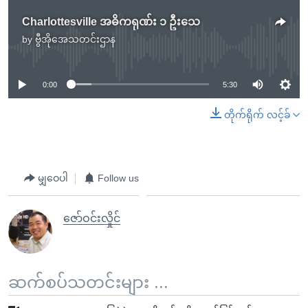
Charlottesville အဓိကရုဏ်း ၁ ဦးသေ
by
ဗွီအိုအေသတင်းဌာန
No media source currently available
0:00
5:30
တိုက်ရိုက် လင့်ခ်
မျှဝေပါ
Follow us
ဇော်ဝင်းလှိုင်
ဆက်စပ်သတင်းများ ...