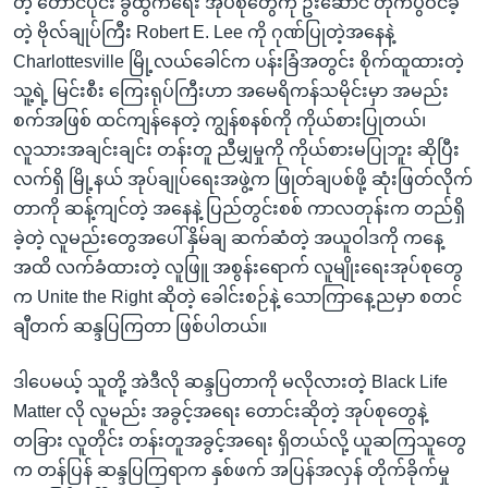
တဲ့ တောင်ပိုင်း ခွဲထွက်ရေး အုပ်စုတွေကို ဦးဆောင် တိုက်ပွဲဝင်ခဲ့
တဲ့ ဗိုလ်ချုပ်ကြီး Robert E. Lee ကို ဂုဏ်ပြုတဲ့အနေနဲ့
Charlottesville မြို့လယ်ခေါင်က ပန်းခြံအတွင်း စိုက်ထူထားတဲ့
သူ့ရဲ့ မြင်းစီး ကြေးရုပ်ကြီးဟာ အမေရိကန်သမိုင်းမှာ အမည်း
စက်အဖြစ် ထင်ကျန်နေတဲ့ ကျွန်စနစ်ကို ကိုယ်စားပြုတယ်၊
လူသားအချင်းချင်း တန်းတူ ညီမျှမှုကို ကိုယ်စားမပြုဘူး ဆိုပြီး
လက်ရှိ မြို့နယ် အုပ်ချုပ်ရေးအဖွဲ့က ဖြုတ်ချပစ်ဖို့ ဆုံးဖြတ်လိုက်
တာကို ဆန့်ကျင်တဲ့ အနေနဲ့ ပြည်တွင်းစစ် ကာလတုန်းက တည်ရှိ
ခဲ့တဲ့ လူမည်းတွေအပေါ် နှိမ်ချ ဆက်ဆံတဲ့ အယူဝါဒကို ကနေ့
အထိ လက်ခံထားတဲ့ လူဖြူ အစွန်းရောက် လူမျိုးရေးအုပ်စုတွေ
က Unite the Right ဆိုတဲ့ ခေါင်းစဉ်နဲ့ သောကြာနေ့ညမှာ စတင်
ချီတက် ဆန္ဒပြကြတာ ဖြစ်ပါတယ်။
ဒါပေမယ့် သူတို့ အဲဒီလို ဆန္ဒပြတာကို မလိုလားတဲ့ Black Life
Matter လို လူမည်း အခွင့်အရေး တောင်းဆိုတဲ့ အုပ်စုတွေနဲ့
တခြား လူတိုင်း တန်းတူအခွင့်အရေး ရှိတယ်လို့ ယူဆကြသူတွေ
က တန်ပြန် ဆန္ဒပြကြရာက နှစ်ဖက် အပြန်အလှန် တိုက်ခိုက်မှု