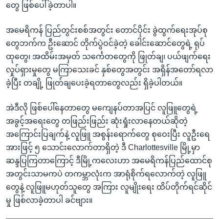
တွေ ဖြစ်ပေါ်ခဲ့တာပါ။
အမေရိကန် ပြည်တွင်းစစ်အတွင်း တောင်ပိုင်း ခွဲထွက်ရေးအုပ်စု
တွေဘက်က ဦးဆောင် တိုက်ပွဲဝင်ခဲ့တဲ့ ခေါင်းဆောင်တွေရဲ့ ရုပ်
ထုတွေ၊ အထိမ်းအမှတ် သင်္ကေတတွေကို ဖြုတ်ချ၊ ပယ်ဖျက်ရေး
လှုပ်ရှားမှုတွေ မကြာသေးခင် နှစ်တွေအတွင်း အရှိန်အတော်ရလာ
ခဲ့ပြီး တချို့ ဖြုတ်ချပေးခဲ့ရတာတွေလည်း ရှိခဲ့ပါတယ်။
အဲဒီလို ဖြစ်ပေါ်နေတာတွေ မကျေနပ်တာအပြင် လူဖြူတွေရဲ့
အခွင့်အရေးတွေ တဖြည်းဖြည်း ဆုံးရှုံးလာနေတယ်ဆိုတဲ့
အကြောင်းပြချက်နဲ့ လူဖြူ အစွန်းရောက်တွေ စုဝေးပြီး လူဦးရေ
အားဖြင့် ၅ သောင်းလောက်တာရှိတဲ့ ဒီ Charlottesville မြို့မှာ
ဆန္ဒပြကြတာကြောင့် ဒီမြို့ကလေးဟာ အမေရိကန်ပြည်ထောင်စု
အတွင်းသာမကပဲ တကမ္ဘာလုံးက အာရုံစိုက်ရလောက်တဲ့ လူဖြူ
တွေနဲ့ လူဖြူမဟုတ်သူတွေ အကြား လူမျိုးရေး ထိပ်တိုက်ရင်ဆိုင်
မှု ဖြစ်လာခဲ့တာပါ ခင်ဗျား။