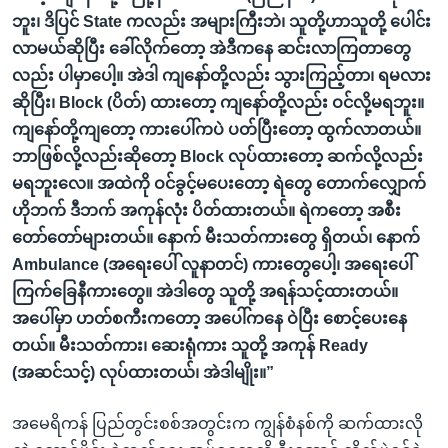
ဘူး၊ ဒိပြင် State ကလည်း အများကြီးဘဲ၊ သူတို့ဟာသူတို့ ပေါင်း
လာမယ်ဆိုပြီး ခေါ်လိုက်တော့ အဲဒီကနေ ဆင်းလာကြတာတွေ
လည်း ပါမှာပေါ့။ အဲဒါ ကျနော်တို့လည်း သွားကြည့်တာ၊ ရမလား
ဆိုပြီး၊ Block (ပိတ်) ထားတော့ ကျနော်တို့လည်း ဝင်လို့မရဘူး။
ကျနော်တို့ကျတော့ ကားပေါ်ကပဲ ပတ်ပြီးတော့ ထွက်လာတယ်။
ဘာဖြစ်လို့လည်းဆိုတော့ Block လုပ်ထားတော့ ဆက်လို့လည်း
မရဘူးလေ။ အထဲကို ဝင်ခွင့်မပေးတော့ ရဲတွေ တောက်လျှောက်
ဟိုဘက် ဒီဘက် အကုန်လုံး ပိတ်ထားတယ်။ ရဲကတော့ အစီး
တော်တော်များတယ်။ နောက် မီးသတ်ကားတွေ ရှိတယ်၊ နောက်
Ambulance (အရေးပေါ် လူနာတင်) ကားတွေပေါ့၊ အရေးပေါ်
ကြက်ခြေနီကားတွေ။ အဲဒါတွေ သူတို့ အရန်သင့်ထားတယ်။
အပေါ်မှာ ဟတ်စကီးကတော့ အပေါ်ကနေ ဝဲပြီး စောင့်ပေးနေ
တယ်။ မီးသတ်ကား၊ ဆေးရုံကား သူတို့ အကုန် Ready
(အဆင်သင့်) လုပ်ထားတယ်၊ အဲဒါမျိုး။”
အမေရိကန် ပြည်တွင်းစစ်အတွင်းက ကျွန်စံနစ်ကို ဆက်ထားလို