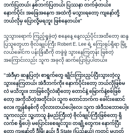
ဘက်ပြတယ်၊ နှစ်ဘက်ပြတယ်၊ ပြဿနာ တက်ခဲ့တယ်။
နောက်ပိုင်း အခြေအနေက အထဲကို မသွားရတော့ ကျနော်တို့
ဘယ်လိုမှ ပြောလို့မရဘူး ဖြစ်နေတယ်။”
သူသွားရောက် ကြည့်ရှုခဲ့တဲ့ စနေနေ့ နေ့လည်ပိုင်းအထိတော့ ဆန္ဒ
ပြသူတွေဟာ ဗိုလ်ချုပ်ကြီး Robert E. Lee ရဲ့ ကြေးရုပ်ရှိရာ မြို့
လယ်ခေါင်က ပန်းခြံဆီကို တဖွဲဖွဲ သွားနေကြတုန်း ဖြစ်တဲ့
အကြောင်းလည်း သူက အခုလို ဆက်ပြောပြပါတယ်။
“အဲဒီမှာ ဆန္ဒပြတဲ့၊ စာရွက်တွေ ချိုင်းကြားညှပ်ပြီးသွားတဲ့လူ
သွားနေကြတယ်၊ အဲဒီဘက်ကို။ နောက်ပိုင်းတော့ ဘယ်လိုဖြစ်မ
လဲ မသိဘူး။ ဘာဖြစ်လို့လဲဆိုတော့ တောင်နဲ့ မြောက်နဲ့စစ်ဖြစ်
တော့ အကိုသိတဲ့အတိုင်းပဲ၊ သူက တောင်ဘက်က ခေါင်းဆောင်
လေ။ ကျွန်စံနစ်ကို လိုလားတယ်ပေါ့လေ၊ သူက အဲဒီသဘောပေါ့။
သူကလည်း သူ့ဟာသူ နံမည်ကြီးတဲ့ ဗိုလ်ချုပ်ကြီးဖြစ်တော့ ရှိ
လက်စ ရှိပေါ့၊ မပြောင်းစေချင်ဘူး၊ တချို့တွေက။ နောက်ပြီး
တော့ ကျနော်တို့ ဒီမြို့နယ်၊ ဒီ State (ပြည်နယ်) ကတင် မဟုတ်