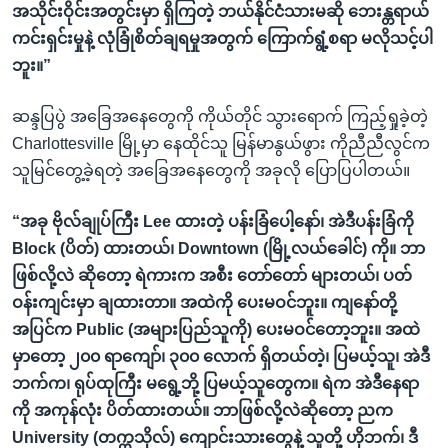
အသိုင်းဝိုင်းအတွင်းမှာ ရှိကြတဲ့ ဘယ်နိုင်ငံသားမဆို ဘေးန္တရာယ်
ကင်းရှင်းမှုနဲ့ လုံခြုံစိတ်ချရမှုအတွက် ကြောက်ရွံ့စရာ မလိုသင့်ပါ
ဘူး။”
ဆန္ဒပြပွဲ အခြေအနေတွေကို ကိုယ်တိုင် သွားရောက် ကြည့်ရှုခဲ့တဲ့
Charlottesville မြို့မှာ နေထိုင်သူ မြန်မာနွယ်ဖွား ကိုညီညီလွင်က
သူမြင်တွေ့ခဲ့ရတဲ့ အခြေအနေတွေကို အခုလို ပြောပြပါတယ်။
“အခု ဗိုလ်ချုပ်ကြီး Lee ထားတဲ့ ပန်းခြံပေါ့နော်၊ အဲဒီပန်းခြံကို
Block (ပိတ်) ထားတယ်၊ Downtown (မြို့လယ်ခေါင်) ကို။ ဘာ
ဖြစ်လို့လဲ ဆိုတော့ ရဲကားက အစီး တော်တော် များတယ်၊ ပတ်
ဝန်းကျင်းမှာ ချထားတာ။ အထဲကို ပေးမဝင်ဘူး။ ကျနော်တို့
အပြင်က Public (အများပြည်သူကို) ပေးမဝင်တော့ဘူး။ အထဲ
မှာတော့ ၂၀၀ ရာကျော်၊ ၃၀၀ လောက် ရှိတယ်တဲ့၊ ပြမယ့်သူ၊ အဲဒီ
ဘက်က၊ ရုပ်ထုကြီး မရွေ့ဘို့ ပြမယ့်သူတွေက။ ရဲက အဲဒီနေရာ
ကို အကုန်လုံး ပိတ်ထားတယ်။ ဘာဖြစ်လို့လဲဆိုတော့ ညက
University (တက္ကသိုလ်) ကျောင်းသားတွေနဲ့ သူတို့ ဟိုဘက်၊ ဒီ