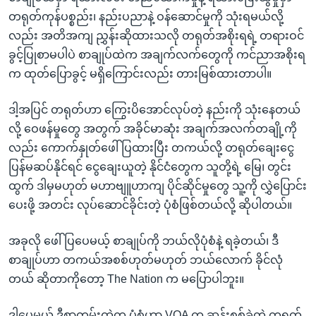
တရုတ်ကုန်ပစ္စည်း၊ နည်းပညာနဲ့ ဝန်ဆောင်မှုကို သုံးရမယ်လို့
လည်း အတိအကျ ညွှန်းဆိုထားသလို တရုတ်အစိုးရရဲ့ တရားဝင်
ခွင့်ပြုစာမပါပဲ စာချုပ်ထဲက အချက်လက်တွေကို ကင်ညာအစိုးရ
က ထုတ်ပြောခွင့် မရှိကြောင်းလည်း တားမြစ်ထားတာပါ။
ဒါ့အပြင် တရုတ်ဟာ ကြွေးပိအောင်လုပ်တဲ့ နည်းကို သုံးနေတယ်
လို့ ဝေဖန်မှုတွေ အတွက် အခိုင်မာဆုံး အချက်အလက်တချို့ကို
လည်း ကောက်နှုတ်ဖေါ်ပြထားပြီး တကယ်လို့ တရုတ်ချေးငွေ
ပြန်မဆပ်နိုင်ရင် ငွေချေးယူတဲ့ နိုင်ငံတွေက သူတို့ရဲ့ မြေ၊ တွင်း
ထွက် ဒါမှမဟုတ် မဟာဗျူဟာကျ ပိုင်ဆိုင်မှုတွေ သူ့ကို လွှဲပြောင်း
ပေးဖို့ အတင်း လုပ်ဆောင်ခိုင်းတဲ့ ပုံစံဖြစ်တယ်လို့ ဆိုပါတယ်။
အခုလို ဖေါ်ပြပေမယ့် စာချုပ်ကို ဘယ်လိုပုံစံနဲ့ ရခဲ့တယ်၊ ဒီ
စာချုပ်ဟာ တကယ်အစစ်ဟုတ်မဟုတ် ဘယ်လောက် ခိုင်လုံ
တယ် ဆိုတာကိုတော့ The Nation က မပြောပါဘူး။
ဒါပေမယ့် ဒီစာတမ်းထဲက ပုံစံဟာ VOA က ဆန်းစစ်ခဲ့တဲ့ တရုတ်