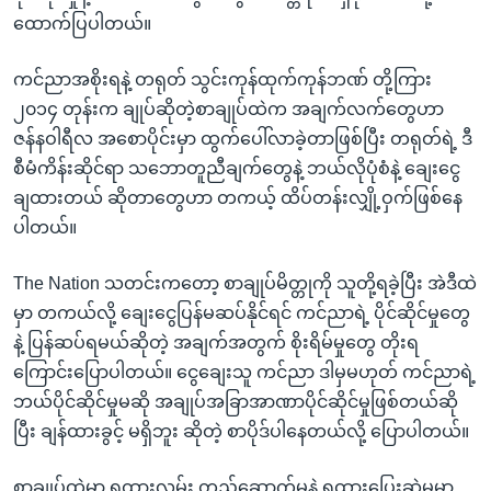
ထောက်ပြပါတယ်။
ကင်ညာအစိုးရနဲ့ တရုတ် သွင်းကုန်ထုက်ကုန်ဘဏ် တို့ကြား
၂၀၁၄ တုန်းက ချုပ်ဆိုတဲ့စာချုပ်ထဲက အချက်လက်တွေဟာ
ဇန်နဝါရီလ အစောပိုင်းမှာ ထွက်ပေါ်လာခဲ့တာဖြစ်ပြီး တရုတ်ရဲ့ ဒီ
စီမံကိန်းဆိုင်ရာ သဘောတူညီချက်တွေနဲ့ ဘယ်လိုပုံစံနဲ့ ချေးငွေ
ချထားတယ် ဆိုတာတွေဟာ တကယ့် ထိပ်တန်းလျှို့ဝှက်ဖြစ်နေ
ပါတယ်။
The Nation သတင်းကတော့ စာချုပ်မိတ္တုကို သူတို့ရခဲ့ပြီး အဲဒီထဲ
မှာ တကယ်လို့ ချေးငွေပြန်မဆပ်နိုင်ရင် ကင်ညာရဲ့ ပိုင်ဆိုင်မှုတွေ
နဲ့ ပြန်ဆပ်ရမယ်ဆိုတဲ့ အချက်အတွက် စိုးရိမ်မှုတွေ တိုးရ
ကြောင်းပြောပါတယ်။ ငွေချေးသူ ကင်ညာ ဒါမှမဟုတ် ကင်ညာရဲ့
ဘယ်ပိုင်ဆိုင်မှုမဆို အချုပ်အခြာအာဏာပိုင်ဆိုင်မှုဖြစ်တယ်ဆို
ပြီး ချန်ထားခွင့် မရှိဘူး ဆိုတဲ့ စာပိုဒ်ပါနေတယ်လို့ ပြောပါတယ်။
စာချုပ်ထဲမှာ ရထားလမ်း တည်ဆောက်မှုနဲ့ ရထားပြေးဆွဲမှုမှာ