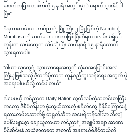
နောက်တခြား တဖက်ကို ၅ နာရီ အတွင်းမှာပဲ ရောက်သွားနိုင်ပါ
ပြီ။”
ဒီရထားလမ်းဟာ ကင်ညာရဲ့ မြို့ကြီး ၂ မြို့ဖြစ်တဲ့ Nairobi နဲ့
Mombasa ကို ဆက်ပေးထားတာဖြစ်ပြီး ဒီရထားလမ်း မရှိခင်
တုန်းက လမ်းတွေက သိပ်ဆိုးပြီး ဆယ်နာရီ ၁၅ နာရီလောက်
သွားရတာပါ။
“ဒါဟာ လူတွေရဲ့ သွားလာရေးအတွက် လုံးဝအပြောင်းအလဲ
ကြီးုဖြစ်သလို ဒီ့ထက်ပိုတာက ကုန်စည်ကူးသန်းရေး အတွက် ပို
အရေးပါမယ်လို့ ထင်ပါတယ်”
ဒါပေမယ့် ကင်ညာက Daily Nation လွတ်လပ်တဲ့သတင်းစာကြီး
ကတော့ ဒီစီမံကိန်းမှာ ဖုံးကွယ်ထားတဲ့ စရိတ်တွေ ရှိနိုင်ကြောင်းနဲ့
ရထားလမ်းဆောက်ဖို့ တရုတ်ဆီက အမေရိကန်ဒေါ်လာ ဘီလျံ
ပေါင်းများစွာ ချေးယူတာဟာ ကင်ညာရဲ့ အချုပ်အချာ အာဏာ
ပိုင်ဆိုင်မှုနဲ့ သယံဇာတတွေ အတွက် အန္တရာယ်ရှိနိုင်တယ်လို့