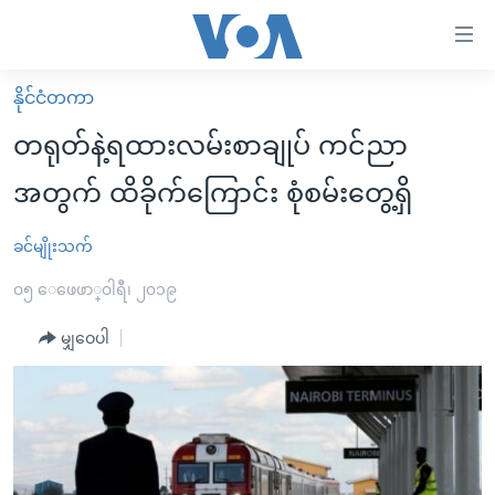
သုံး
ရ
လွယ်ကူ
နိုင်ငံတကာ
မူလစာမျက်နှာ
စေ
တရုတ်နဲ့ရထားလမ်းစာချုပ် ကင်ညာ
မြန်မာ
သည့်
အတွက် ထိခိုက်ကြောင်း စုံစမ်းတွေ့ရှိ
ကမ္ဘာ့သတင်းများ
Link
ဗွီဒီယို
နိုင်ငံတကာ
ခင်မျိုးသက်
များ
သတင်းလွတ်လပ်ခွင့်
အမေရိကန်
၀၅ ေဖေဖာ္၀ါရီ၊ ၂၀၁၉
ပင်မ
ရပ်ဝန်းတခု လမ်းတခု အလွန်
တရုတ်
အကြောင်းအရာ
မျှဝေပါ
သို့
အင်္ဂလိပ်စာလေ့လာမယ်
အစ္စရေး-ပါလက်စတိုင်း
ကျော်
အပတ်စဉ်ကဏ္ဍများ
အမေရိကန်သုံးအီဒီယံ
ကြည့်
ရေဒီယိုနှင့်ရုပ်သံ အချက်အလက်များ
မကြေးမုံရဲ့ အင်္ဂလိပ်စာ
ရေဒီယို
ရန်
ပင်မ
ရေဒီယို/တီဗွီအစီအစဉ်
ရုပ်ရှင်ထဲက အင်္ဂလိပ်စာ
တီဗွီ