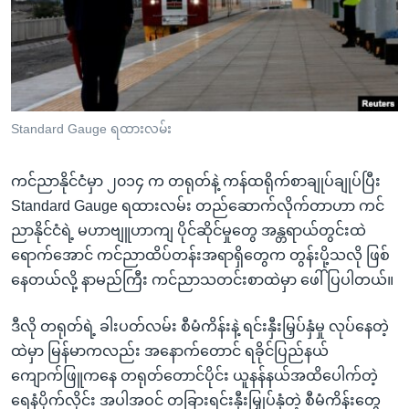
အ
သုတပဒေသာ အင်္ဂလိပ်စာ
ညွန်း
Learning English
စာမျက်နှာ
သို့
ဗွီအိုအေ လူမှုကွန်ယက်များ
ကျော်
ကြည့်
Standard Gauge ရထားလမ်း
ရန်
ဘာသာစကားများ
ရှာဖွေ
ကင်ညာနိုင်ငံမှာ ၂၀၁၄ က တရုတ်နဲ့ ကန်ထရိုက်စာချုပ်ချုပ်ပြီး
ရန်
Standard Gauge ရထားလမ်း တည်ဆောက်လိုက်တာဟာ ကင်
နေရာ
ညာနိုင်ငံရဲ့ မဟာဗျူဟာကျ ပိုင်ဆိုင်မှုတွေ အန္တရာယ်တွင်းထဲ
သို့
ရောက်အောင် ကင်ညာထိပ်တန်းအရာရှိတွေက တွန်းပို့သလို ဖြစ်
ကျော်
နေတယ်လို့ နာမည်ကြီး ကင်ညာသတင်းစာထဲမှာ ဖေါ်ပြပါတယ်။
ရန်
ဒီလို တရုတ်ရဲ့ ခါးပတ်လမ်း စီမံကိန်းနဲ့ ရင်းနှီးမြှပ်နှံမှု လုပ်နေတဲ့
ထဲမှာ မြန်မာကလည်း အနောက်တောင် ရခိုင်ပြည်နယ်
ကျောက်ဖြူကနေ တရုတ်တောင်ပိုင်း ယူနန်နယ်အထိပေါက်တဲ့
ရေနံပိုက်လိုင်း အပါအဝင် တခြားရင်းနှီးမြှုပ်နှံတဲ့ စီမံကိန်းတွေ