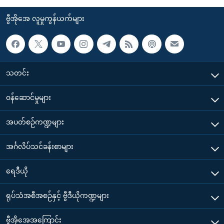
ဗွီအိုအေ လူမှုကွန်ယက်များ
သတင်း
၀န်ဆောင်မှုများ
အပတ်စဉ်ကဏ္ဍများ
အင်္ဂလိပ်သင်ခန်းစာများ
ရေဒီယို
ရုပ်သံအစီအစဉ်နှင့် ဗွီဒီယိုကဏ္ဍများ
ဗွီအိုအေအကြောင်း