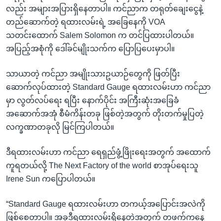
လည်း အများအပြားရှိနေတာပါ။ ကင်ညာက တရုတ်ချေးငွေနဲ့
တည်ဆောက်တဲ့ ရထားလမ်းရဲ့ အခြေနေကို VOA
သတင်းထောက် Salem Solomon က တင်ပြထားပါတယ်။
အပြည့်အစုံကို ဒေါ်ခင်မျိုးသက်က ပြောပြပေးမှာပါ။
သာယာတဲ့ ကင်ညာ အမျိုးသားဥယာဉ်တွေကို ဖြတ်ပြီး
ဆောက်လုပ်ထားတဲ့ Standard Gauge ရထားလမ်းဟာ ကင်ညာ
မှာ လွတ်လပ်ရေး ရပြီး နောက်ပိုင်း အကြီးဆုံးအခြေခံ
အဆောက်အအုံ စီမံကိန်းတခု ဖြစ်တဲ့အတွက် တိုးတက်မှုပြတဲ့
လက္ခဏာတခုလို မြင်ကြပါတယ်။
ဒီရထားလမ်းဟာ ကင်ညာ ရေရှည်ဖွံ့ဖြိုးရေးအတွက် အထောက်
ကူရတယ်လို့ The Next Factory of the world စာအုပ်ရေးသူ
Irene Sun ကပြောပါတယ်။
“Standard Gauge ရထားလမ်းဟာ တကယ့်အပြောင်းအလဲကို
ဖြစ်စေတာပါ။ အခုဒီရထားလမ်းရှိနေတဲ့အတွက် တဖက်ကနေ