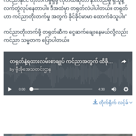
ကင်ညာနိုင်ငံ တိုးတက်မှုရှိဖို့ လိုတယ်ဆိုတာ နားလည်မှု ရှိသူနဲ့
လက်တွဲလုပ်နေတာပါ။ ဒီအထဲမှာ တရုတ်လဲပါပါတယ်။ တရုတ်
ဟာ ကင်ညာတိုးတက်မှု အတွက် ခိုင်ခိုင်မာမာ ထောက်ခံသူပါ။”
ကင်ညာတိုးတက်ဖို့ တရုတ်ဆီက ငွေဆက်ချေးနေမယ်လို့လည်း
ကင်ညာ သမ္မတက ပြောပါတယ်။
တရုတ်နဲ့ရထားလမ်းစာချုပ် ကင်ညာအတွက် ထိခိုက်ကြောင်း စုံစမ်းတွေ့ရှိ
by
ဗွီအိုအေသတင်းဌာန
No media source currently available
0:00
4:30
တိုက်ရိုက် လင့်ခ်