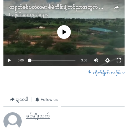
တရုတ်ခါးပတ်လမ်း စီမံကိန်းနဲ့ ကင်ညာအတွက် ကြွေးမြီ
by
ဗွီအိုအေသတင်းဌာန
No media source currently available
0:00
3:58
တိုက်ရိုက် လင့်ခ်
မျှဝေပါ
Follow us
ခင်မျိုးသက်