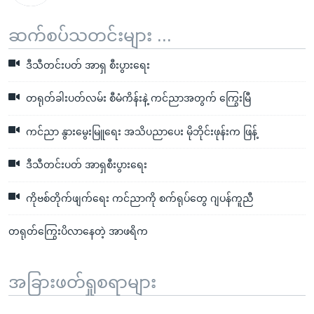
ဆက်စပ်သတင်းများ ...
ဒီသီတင်းပတ် အာရှ စီးပွားရေး
တရုတ်ခါးပတ်လမ်း စီမံကိန်းနဲ့ ကင်ညာအတွက် ကြွေးမြီ
ကင်ညာ နွားမွေးမြူရေး အသိပညာပေး မိုဘိုင်းဖုန်းက ဖြန့်
ဒီသီတင်းပတ် အာရှစီးပွားရေး
ကိုဗစ်တိုက်ဖျက်ရေး ကင်ညာကို စက်ရုပ်တွေ ဂျပန်ကူညီ
တရုတ်ကြွေးပိလာနေတဲ့ အာဖရိက
အခြားဖတ်ရှုစရာများ