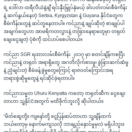
ရဲ့ ဒေါ်လာ ထရီလီယံနဲ့ချီ ရင်းနှီးမြှုပ်နှံမယ့် ခါးပတ်လမ်းစီမံကိန်း
နဲ့ ဆက်နွယ်နေတဲ့ Serbia, Kyrgyzstan နဲ့ Guyana နိုင်ငံတွေက
စီမံကိန်းတွေနဲ့ ဆင်တူနေတာပါ။ ကင်ညာနဲ့ ချုပ်ဆိုတဲ့ စာချုပ်ပါ
အချက်တွေဟာ အာဖရိကတလွှားနဲ့ တခြားနေရာတွေမှာ တရုတ်
ချေးငွေချတဲ့ ပုံစံကို ထင်ဟပ်စေပါတယ်။
ကင်ညာ SGR ရထားလမ်းစီမံကိန်း ၂၀၁၇ မှာ စတင်ချိန်ကစပြီး
ကင်ညာနဲ့ တရုတ် အရာရှိတွေ အဂတိလိုက်စားမှု၊ ခွဲခြားဆက်ဆံမှု
နဲ့ ညံ့ဖျင်းတဲ့ စီမံခန့်ခွဲမှုတွေကြောင့် ရာဇဝတ်ကြောင်းအရ
တရားစွဲဆိုမှုတွေနဲ့ ရင်ဆိုင်ခဲ့ရတာပါ။
ကင်ညာသမ္မတ Uhuru Kenyatta ကတော့ တရုတ်ဆီက ငွေချေး
တာဟာ သူ့နိုင်ငံအတွက် မထိခိုက်ဘူးလို့ ဆိုပါတယ်။
“မိတ်ဆွေတို့။ ကျနော်တို့ ငွေပြန်ဆပ်တာဟာ သူ့ချိန်ထက်
ဘယ်တော့မှ နောက်မကျသလို ဘာချည်နှောင်မှုမှလဲ မရှိပါဘူး။