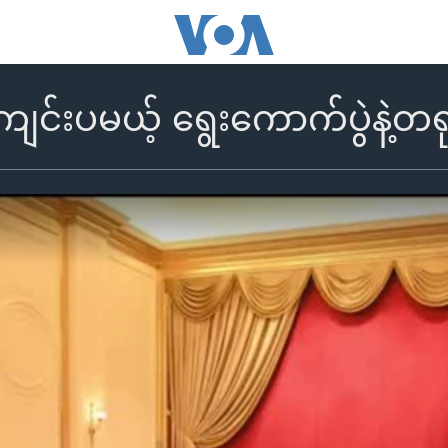
ကျင်းပမယ့် ရွေးကောက်ပွဲနဲ့