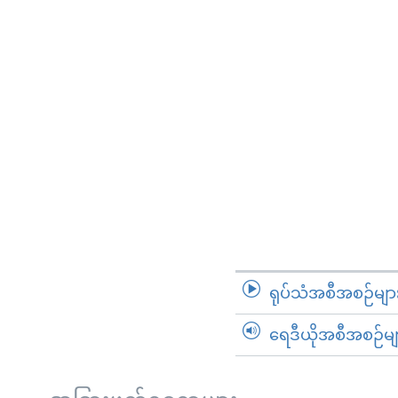
ရုပ်သံအစီအစဉ်မျာ
ရေဒီယိုအစီအစဉ်မျ