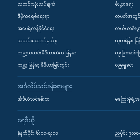
သတင်းသုံးသပ်ချက်
စီးပွားရေး
ဒီမိုကရေစီရေးရာ
တပတ်အတွင်
အမေရိကန်နိုင်ငံရေး
လယ်ယာစီးပွ
သတင်းထောက်မှတ်စု
ယူကရိန်း၊ မြန
ကမ္ဘာ့သတင်းမီဒီယာထဲက မြန်မာ
ထူးခြားဆန်း
ကမ္ဘာ့ မြန်မာ့ မီဒီယာမြင်ကွင်း
လူမှုရှုခင်း
အင်္ဂလိပ်သင်ခန်းစာများ
အီဒီယံသင်ခန်းစာ
မကြေးမုံရဲ့အင
ရေဒီယို
နံနက်ပိုင်း ၆း၀၀-ရး၀၀
ညပိုင်း ၉း၀