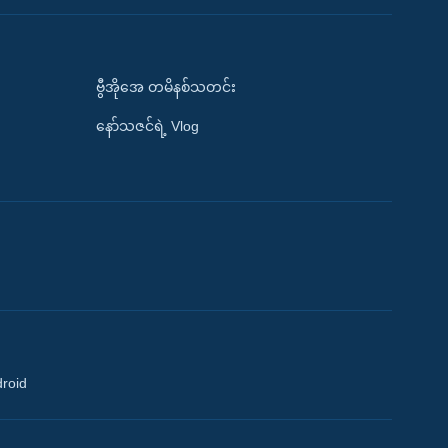
ဗွီအိုအေ တမိနစ်သတင်း
နော်သဇင်ရဲ့ Vlog
droid