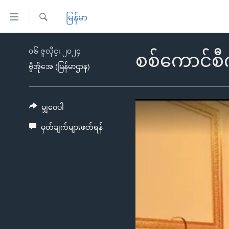
သုံး
မြန်မာ
ရ
ရှာဖွေ
လွယ်ကူ
မူလစာမျက်နှာ
၀၆ ဇူလိုင္၊ ၂၀၂၄
ရ
စစ်ကောင်စီ
စေ
မြန်မာ
လာ
ဗွီအိုအေ (မြန်မာဌာန)
သည့်
ဒ်
ကမ္ဘာ့သတင်းများ
Link
ဗွီဒီယို
နိုင်ငံတကာ
မျှဝေပါ
များ
သတင်းလွတ်လပ်ခွင့်
အမေရိကန်
မှတ်ချက်များဖတ်ရန်
ပင်မ
ရပ်ဝန်းတခု လမ်းတခု အလွန်
တရုတ်
အကြောင်းအရာ
အင်္ဂလိပ်စာလေ့လာမယ်
အစ္စရေး-ပါလက်စတိုင်း
သို့
အပတ်စဉ်ကဏ္ဍများ
အမေရိကန်သုံးအီဒီယံ
ကျော်
ကြည့်
ရေဒီယိုနှင့်ရုပ်သံ အချက်အလက်များ
မကြေးမုံရဲ့ အင်္ဂလိပ်စာ
ရေဒီယို
ရန်
ရေဒီယို/တီဗွီအစီအစဉ်
ရုပ်ရှင်ထဲက အင်္ဂလိပ်စာ
တီဗွီ
ပင်မ