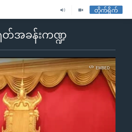
တိုက်ရိုက်
တရုတ်အခန်းကဏ္ဍ
EMBED