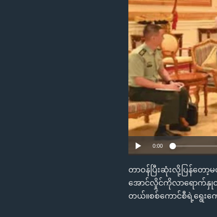
သုတပဒေသာ အင်္ဂလိပ်စာ
အ
ညွန်း
စာမျက်နှာ
သို့
ကျော်
ကြည့်
ရန်
ရှာဖွေ
ရန်
နေရာ
သို့
ကျော်
0:00
ရန်
တာဝန်ပြီးဆုံးလို့ပြန်တော့
အောင်လှိုင်ကိုလာရောက်နှု
တယ်။စစ်ကောင်စီရဲ့ရွေးကော