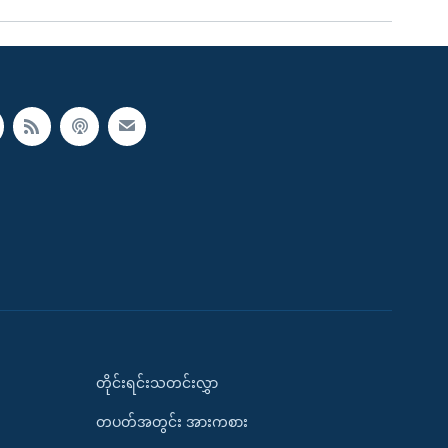
တိုင်းရင်းသတင်းလွှာ
တပတ်အတွင်း အားကစား