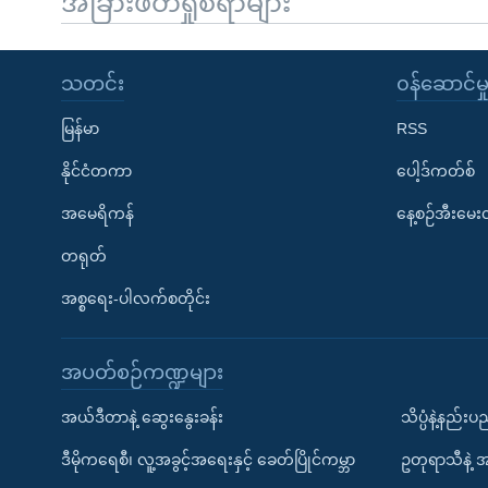
အခြားဖတ်ရှုစရာများ
သတင်း
၀န်ဆောင်မှ
မြန်မာ
RSS
နိုင်ငံတကာ
ပေါ့ဒ်ကတ်စ်
အမေရိကန်
နေ့စဉ်အီးမေ
တရုတ်
အစ္စရေး-ပါလက်စတိုင်း
အပတ်စဉ်ကဏ္ဍများ
အယ်ဒီတာနဲ့ ဆွေးနွေးခန်း
သိပ္ပံနဲ့နည်း
ဒီမိုကရေစီ၊ လူ့အခွင့်အရေးနှင့် ခေတ်ပြိုင်ကမ္ဘာ
ဥတုရာသီနဲ့ 