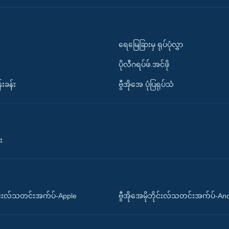
ရေမြေခြားမှ ရုပ်ပုံလွှာ
ပိုလီဂရပ်ဖ်.အင်ဖို
်းခန်း
ဗွီအိုအေ ပုံပြရုပ်သံ
း
ိုင်းလ်သတင်းအက်ပ်-Apple
ဗွီအိုအေမိုဘိုင်းလ်သတင်းအက်ပ်-An