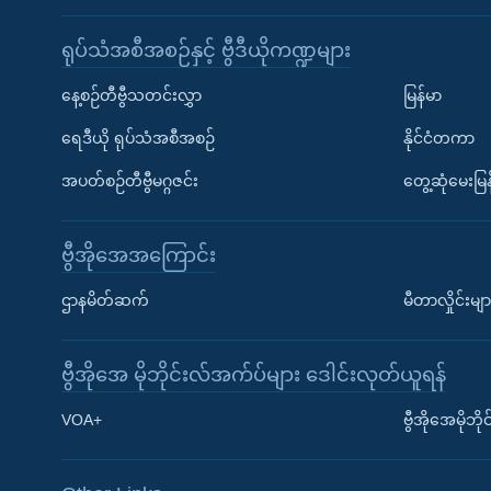
ရုပ်သံအစီအစဉ်နှင့် ဗွီဒီယိုကဏ္ဍများ
နေ့စဉ်တီဗွီသတင်းလွှာ
မြန်မာ
ရေဒီယို ရုပ်သံအစီအစဉ်
နိုင်ငံတကာ
အပတ်စဉ်တီဗွီမဂ္ဂဇင်း
တွေ့ဆုံမေးမြန
ဗွီအိုအေအကြောင်း
ဌာနမိတ်ဆက်
မီတာလှိုင်းမျာ
ဗွီအိုအေ မိုဘိုင်းလ်အက်ပ်များ ဒေါင်းလုတ်ယူရန်
Learning English
VOA+
ဗွီအိုအေမိုဘ
ဗွီအိုအေ လူမှုကွန်ယက်များ