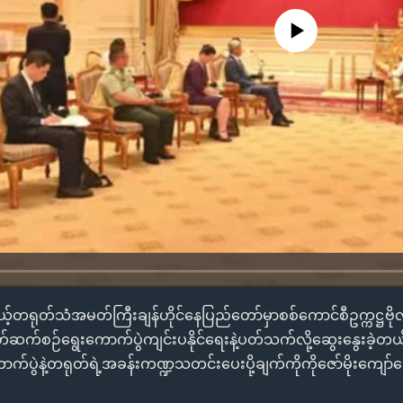
No media source currently availa
မယ့်တရုတ်သံအမတ်ကြီးချန်ဟိုင်နေပြည်တော်မှာစစ်ကောင်စီဥက္ကဋ္ဌဗိုလ်ခ
တ်ဆက်စဉ်ရွေးကောက်ပွဲကျင်းပနိုင်ရေးနဲ့ပတ်သက်လို့ဆွေးနွေးခဲ့တယ်
က်ပွဲနဲ့တရုတ်ရဲ့အခန်းကဏ္ဍသတင်းပေးပို့ချက်ကိုကိုဇော်မိုးကျော်