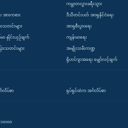
ကမ္ဘာတလွှားခရီးသွား
း အားကစား
ဒီသီတင်းပတ် အာရှနိုင်ငံရေး
ားသတင်းများ
အာရှစီးပွားရေး
်မာ နှိုင်းယှဉ်ချက်
ကျန်းမာရေး
ပြားသတင်းများ
အမျိုးသမီးကဏ္ဍ
ရိုဟင်ဂျာအရေး မျှော်လင့်ချက်
်္ဂလိပ်စာ
ရုပ်ရှင်ထဲက အင်္ဂလိပ်စာ
၀-၁၀း၀၀