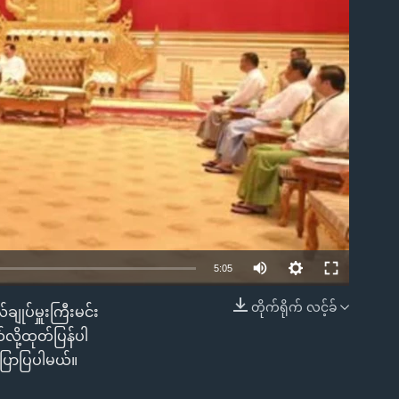
ble
5:05
တိုက်ရိုက် လင့်ခ်
ျုပ်မှူးကြီးမင်း
EMBED
လို့ထုတ်ပြန်ပါ
ပြောပြပါမယ်။