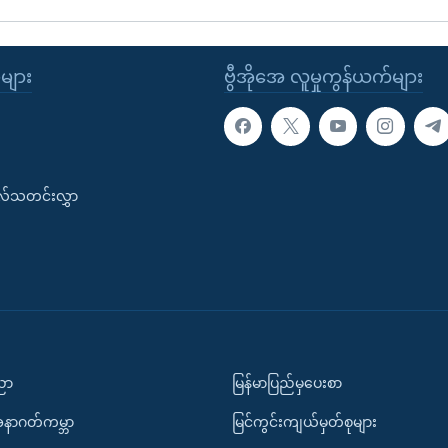
ုများ
ဗွီအိုအေ လူမှုကွန်ယက်များ
းလ်သတင်းလွှာ
ပညာ
မြန်မာပြည်မှပေးစာ
အနာဂတ်ကမ္ဘာ
မြင်ကွင်းကျယ်မှတ်စုများ