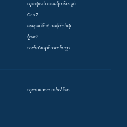
သုတစုံလင် အမေရိကန်တခွင်
Gen Z
နေရာပေါင်းစုံ အကြောင်းစုံ
ဒို့အသံ
သက်တံရောင်သတင်းလွှာ
သုတပဒေသာ အင်္ဂလိပ်စာ