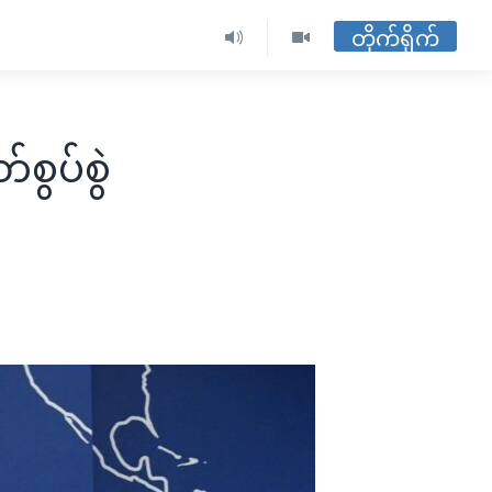
တိုက်ရိုက်
စွပ်စွဲ