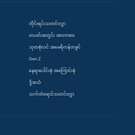
တိုင်းရင်းသတင်းလွှာ
တပတ်အတွင်း အားကစား
သုတစုံလင် အမေရိကန်တခွင်
Gen Z
နေရာပေါင်းစုံ အကြောင်းစုံ
ဒို့အသံ
သက်တံရောင်သတင်းလွှာ