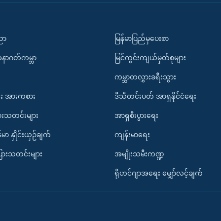
ပညာ
မြန်မာပြည်မှပေးစာ
အနာဂတ်ကမ္ဘာ
မြင်ကွင်းကျယ်မှတ်စုများ
ကမ္ဘာတလွှားခရီးသွား
း အားကစား
ဒီသီတင်းပတ် အာရှနိုင်ငံရေး
ားသတင်းများ
အာရှစီးပွားရေး
်မာ နှိုင်းယှဉ်ချက်
ကျန်းမာရေး
ပြားသတင်းများ
အမျိုးသမီးကဏ္ဍ
ရိုဟင်ဂျာအရေး မျှော်လင့်ချက်