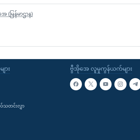
ိုအေ (မြန်မာဌာန)
ုများ
ဗွီအိုအေ လူမှုကွန်ယက်များ
းလ်သတင်းလွှာ