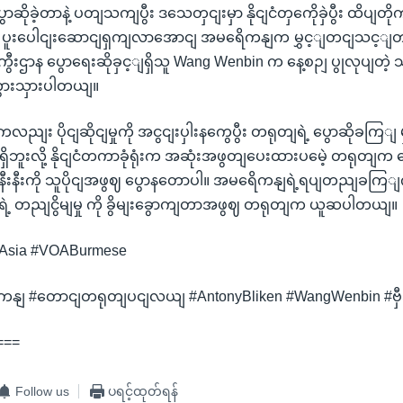
ိုခဲ့တာနဲ့ ပတျသကျပွီး ဒသေတှငျးမှာ နိုငျငံတှကေိုခှဲပွီး ထိပျတိ
ပူးပေါငျးဆောငျရှကျလာအောငျ အမရေိကနျက မွှင့ျတငျသင့ျတ
နျကွီးဌာန ပွောရေးဆိုခှင့ျရှိသူ Wang Wenbin က နေ့စဉျ ပွုလုပျတဲ
ာကွားသှားပါတယျ။
ကေလညျး ပိုငျဆိုငျမှုကို အငွငျးပှါးနကွေပွီး တရုတျရဲ့ ပွောဆိုခကြ
ှိဘူးလို့ နိုငျငံတကာခုံရုံးက အဆုံးအဖွတျပေးထားပမေဲ့ တရုတျ
နီးနီးကို သူပိုငျအဖွဈ ပွောနတောပါ။ အမရေိကနျရဲ့ရပျတညျခကြျက
ရဲ့ တညျငွိမျမှု ကို ခွိမျးခွောကျတာအဖွဈ တရုတျက ယူဆပါတယျ။
Asia #VOABurmese
နျ #တောငျတရုတျပငျလယျ #AntonyBliken #WangWenbin #ဗှီ
===
Follow us
ပရင့်ထုတ်ရန်