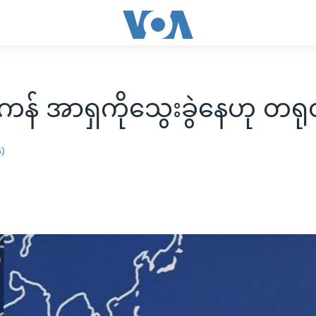
န် အာရှကိုသွေးခွဲနေဟု တရုတ်
န)