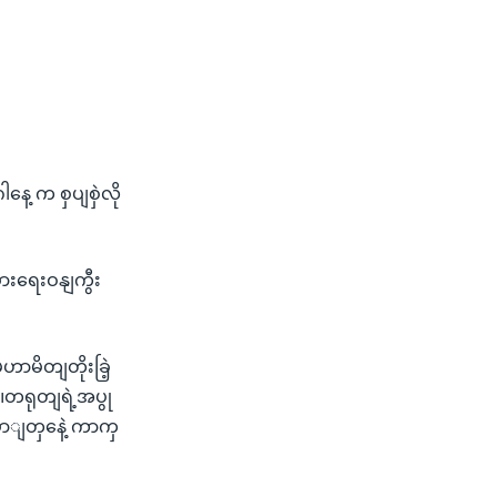
ေ့ က စှပျစှဲလို
ားရေးဝနျကွီး
မဟာမိတျတိုးခြဲ့
။တရုတျရဲ့အပွု
ောျတှနေဲ့ ကာကှ