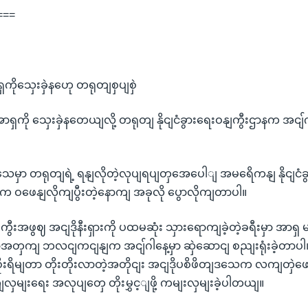
===
ိုသှေးခှဲနဟေု တရုတျစှပျစှဲ
ကို သှေးခှဲနတေယျလို့ တရုတျ နိုငျငံခွားရေးဝနျကွီးဌာနက အငျ်ဂါန
သေမှာ တရုတျရဲ့ ရနျလိုတဲ့လုပျရပျတှအေပေါျ အမရေိကနျ နိုငျငံခွ
 က ဝဖေနျလိုကျပွီးတဲ့နောကျ အခုလို ပွောလိုကျတာပါ။
နျကွီးအဖွဈ အငျဒိုနီးရှားကို ပထမဆုံး သှားရောကျခဲ့တဲ့ခရီးမှာ အာရှ 
တှကျ ဘလငျကငျနျက အငျ်ဂါနေ့မှာ ဆှဲဆောငျ စညျးရုံးခဲ့တာပါ
ုးရိမျတာ တိုးတိုးလာတဲ့အတိုငျး အငျဒိုပစိဖိတျဒသေက လကျတှဲဖ
လှမျးရေး အလုပျတှေ တိုးမွှင့ျဖို့ ကမျးလှမျးခဲ့ပါတယျ။