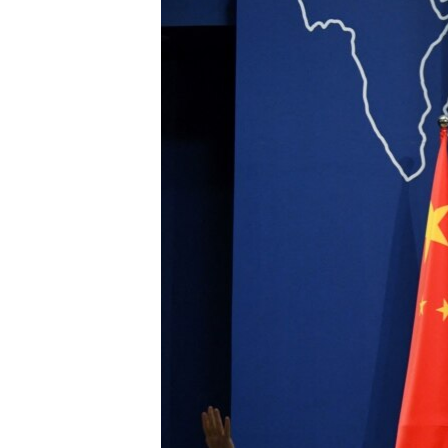
သုတပဒေသာ အင်္ဂလိပ်စာ
အ
ညွန်း
စာမျက်နှာ
သို့
ကျော်
ကြည့်
ရန်
ရှာဖွေ
ရန်
နေရာ
သို့
ကျော်
ရန်