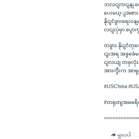
ဘလငျကငျနျ ပွောဆ
ပေးမယ့ျအစား 
နိုငျငံခွားရေးဝ
လငျးပှဲမှာ ပွေ
တခွား နိုငျငံတှ
ငျးအရ အခွခေံမရ
ငျလယျ တခုလုံး
အားကွီးက အာရှ
#USChina #US
#တရုတျအမရေိက
============
မျှဝေပါ