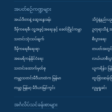
အပတ်စဉ်ကဏ္ဍများ
အယ်ဒီတာနဲ့ ဆွေးနွေးခန်း
သိပ္ပံနဲ့နည်း
ဒီမိုကရေစီ၊ လူ့အခွင့်အရေးနှင့် ခေတ်ပြိုင်ကမ္ဘာ
ဥတုရာသီနဲ့ 
သတင်းသုံးသပ်ချက်
စီးပွားရေး
ဒီမိုကရေစီရေးရာ
တပတ်အတွင်
အမေရိကန်နိုင်ငံရေး
လယ်ယာစီးပွ
သတင်းထောက်မှတ်စု
ယူကရိန်း၊ မြန
ကမ္ဘာ့သတင်းမီဒီယာထဲက မြန်မာ
ထူးခြားဆန်း
ကမ္ဘာ့ မြန်မာ့ မီဒီယာမြင်ကွင်း
လူမှုရှုခင်း
အင်္ဂလိပ်သင်ခန်းစာများ