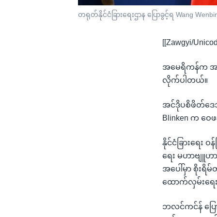
တရုတ်နိုင်ငံခြားရေးဌာန ပြောခွင့်ရ Wang Wenbi
[[Zawgyi/Unicod
အမေရိကန်က အာရှက
လိုက်ပါတယ်။
အင်ဒိုပစိဖိတ်ဒေ
Blinken က ဝေဖန
နိုင်ငံခြားရေး ဝ
ရေး မဟာဗျူဟာအတ
အပေါ်မှာ စိုးရိ
ထောက်လှမ်းရေး အ
ဘလင်ကင်န် ပြောဆ