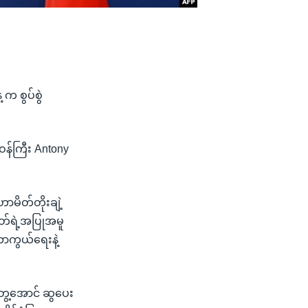
က စွပ်စွဲ
ဝန်ကြီး Antony
ဟာမိတ်တိုးချဲ့
တ်ရဲ့အပြုအမူ
ကာကွယ်ရေးနဲ့
်တွေ့အောင် ဆွပေး