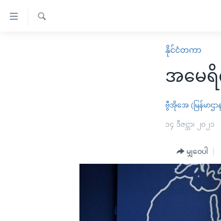
သုံး
ရ
ရှာဖွေ
လွယ်ကူ
မူလစာမျက်နှာ
နိုင်ငံတကာ
ရ
စေ
မြန်မာ
လာ
အမေရိက
သည့်
ဒ်
ကမ္ဘာ့သတင်းများ
Link
ဗွီဒီယို
နိုင်ငံတကာ
ဗွီအိုအေ (မြန်မာဌာ
များ
သတင်းလွတ်လပ်ခွင့်
အမေရိကန်
၁၄ ဒီဇင္ဘာ၊ ၂၀၂၁
ပင်မ
ရပ်ဝန်းတခု လမ်းတခု အလွန်
တရုတ်
အကြောင်းအရာ
အင်္ဂလိပ်စာလေ့လာမယ်
မျှဝေပါ
အစ္စရေး-ပါလက်စတိုင်း
သို့
အပတ်စဉ်ကဏ္ဍများ
အမေရိကန်သုံးအီဒီယံ
ကျော်
ကြည့်
ရေဒီယိုနှင့်ရုပ်သံ အချက်အလက်များ
မကြေးမုံရဲ့ အင်္ဂလိပ်စာ
ရေဒီယို
ရန်
ရေဒီယို/တီဗွီအစီအစဉ်
ရုပ်ရှင်ထဲက အင်္ဂလိပ်စာ
တီဗွီ
ပင်မ