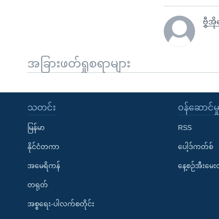
ဗွီအ
အခြားဖတ်ရှုစရာများ
သတင်း
၀န်ဆောင်မှ
မြန်မာ
RSS
နိုင်ငံတကာ
ပေါ့ဒ်ကတ်စ်
အမေရိကန်
နေ့စဉ်အီးမေ
တရုတ်
အစ္စရေး-ပါလက်စတိုင်း