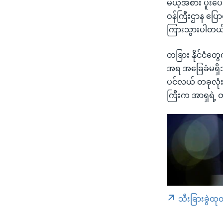
မယ့်အစား ပူးပေ
ဝန်ကြီးဌာန ပြော
ကြားသွားပါတယ
တခြား နိုင်ငံတွေ
အရ အခြေခံမရှိဘ
ပင်လယ် တခုလုံး
ကြီးက အာရှရဲ့ 
သီးခြားခွဲထု