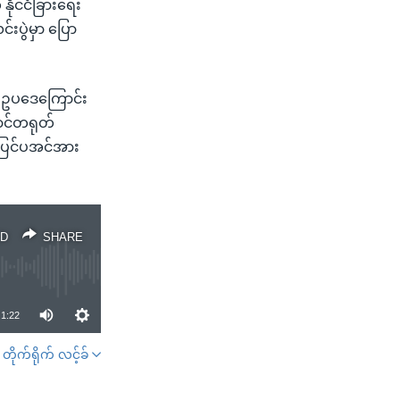
ိုင်ငံခြားရေး
်းပွဲမှာ ပြော
ှာ ဥပဒေကြောင်း
ာင်တရုတ်
 ပြင်ပအင်အား
D
SHARE
1:22
တိုက်ရိုက် လင့်ခ်
SHARE