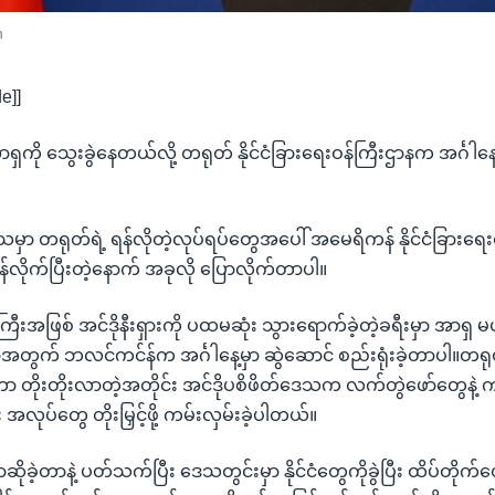
n
e]]
ို သွေးခွဲနေတယ်လို့ တရုတ် နိုင်ငံခြားရေးဝန်ကြီးဌာနက အင်္ဂါနေ့ 
သမှာ တရုတ်ရဲ့ ရန်လိုတဲ့လုပ်ရပ်တွေအပေါ် အမေရိကန် နိုင်ငံခြားရေး
်လိုက်ပြီးတဲ့နောက် အခုလို ပြောလိုက်တာပါ။
န်ကြီးအဖြစ် အင်ဒိုနီးရှားကို ပထမဆုံး သွားရောက်ခဲ့တဲ့ခရီးမှာ အာရှ မ
ွက် ဘလင်ကင်န်က အင်္ဂါနေ့မှာ ဆွဲဆောင် စည်းရုံးခဲ့တာပါ။တရု
မ်တာ တိုးတိုးလာတဲ့အတိုင်း အင်ဒိုပစိဖိတ်ဒေသက လက်တွဲဖော်တွေနဲ့ 
လုပ်တွေ တိုးမြှင့်ဖို့ ကမ်းလှမ်းခဲ့ပါတယ်။
ိုခဲ့တာနဲ့ ပတ်သက်ပြီး ဒေသတွင်းမှာ နိုင်ငံတွေကိုခွဲပြီး ထိပ်တိုက