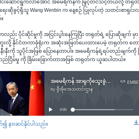
ါင်းဆောင်ရွက်လာအောင် အမေရိကန်က မြှင့်တင်သင့်တယ်လို့ တရုတ် န
ရေးဆိုခွင့်ရှိသူ Wang Wenbin က နေ့စဉ် ပြုလုပ်တဲ့ သတင်းစာရှင်းလင
်။
ကလည်း ပိုင်ဆိုင်မှုကို အငြင်းပွါးနေကြပြီး တရုတ်ရဲ့ ပြောဆိုချက် မ
ူးလို့ နိုင်ငံတကာခုံရုံးက အဆုံးအဖြတ်ပေးထားပေမဲ့ တရုတ်က တေ
နီးနီးကို သူပိုင်အဖြစ် ပြောနေတာပါ။ အမေရိကန်ရဲ့ရပ်တည်ချက်ကို
တည်ငြိမ်မှု ကို ခြိမ်းခြောက်တာအဖြစ် တရုတ်က ယူဆပါတယ်။
အမေရိကန် အာရှကိုသွေးခွဲနေဟု တရုတ်စွပ်စွဲ
EMBE
by
ဗွီအိုအေသတင်းဌာန
No media source currently available
0:00
တ်၍ နားဆင်နိုင်ပါသည်။
EMBED