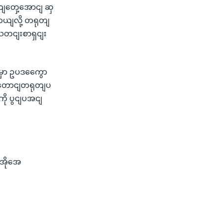
ုကျတှေ့အောငျ ဆှ
ယျလို့ တရုတျ
့ သတငျးစာရှငျး
ျ မှာ ဥပဒကွေော
က တောငျတရုတျပ
ို ပွငျပအငျ
အိုအေ