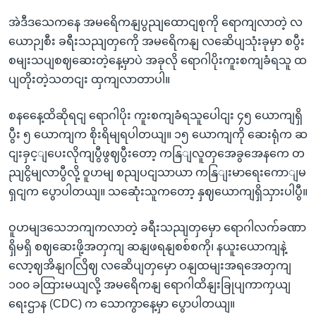
အဲဒီဒသေကနေ အမရေိကနျပွညျထောငျစုကို ရောကျလာတဲ့ လ
ယောဉျစီး ခရီးသညျတှကေို အမရေိကနျ လဆေိပျသုံးခုမှာ စပွီး
စမျးသပျစဈဆေးတဲ့နေ့မှာပဲ အခုလို ရောဂါပိုးကူးစကျခံရသူ ထ
ပျတိုးတဲ့သတငျး ထှကျလာတာပါ။
စနနေေ့ထိဆိုရငျ ရောဂါပိုး ကူးစကျခံရသူပေါငျး ၄၅ ယောကျရှိ
ပွီး ၅ ယောကျက စိုးရိမျရပါတယျ။ ၁၅ ယောကျကို ဆေးရုံက ဆ
ငျးခှင့ျပေးလိုကျပွီဖွဈပွီးတော့ ကနြျလူတှအေခွအေနကေ တ
ညျငွိမျလာပွီလို့ ဝူဟမျ စညျပငျသာယာ ကနြျးမာရေးကောျမ
ရှငျက ပွောပါတယျ။ သဆေုံးသူကတော့ နှဈယောကျရှိသှားပါပွီ။
ဝူဟမျဒသေဘကျကလာတဲ့ ခရီးသညျတှမှော ရောဂါလက်ခဏာ
ရှိမရှိ စဈဆေးဖို့အတှကျ ဆနျဖရနျစစ်စကို၊ နယူးယောကျနဲ့
လော့ဈအိနျဂလြိဈ လဆေိပျတှမှော ဝနျထမျးအရအေတှကျ
၁၀၀ ခထြားမယျလို့ အမရေိကနျ ရောဂါထိနျးခြုပျကာကှယျ
ရေးဌာန (CDC) က သောကွာနေ့မှာ ပွောပါတယျ။