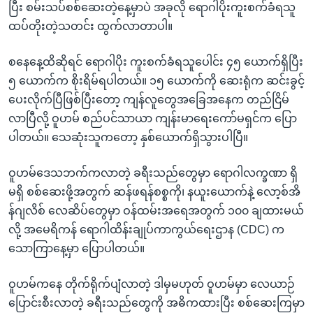
ပြီး စမ်းသပ်စစ်ဆေးတဲ့နေ့မှာပဲ အခုလို ရောဂါပိုးကူးစက်ခံရသူ
ထပ်တိုးတဲ့သတင်း ထွက်လာတာပါ။
စနေနေ့ထိဆိုရင် ရောဂါပိုး ကူးစက်ခံရသူပေါင်း ၄၅ ယောက်ရှိပြီး
၅ ယောက်က စိုးရိမ်ရပါတယ်။ ၁၅ ယောက်ကို ဆေးရုံက ဆင်းခွင့်
ပေးလိုက်ပြီဖြစ်ပြီးတော့ ကျန်လူတွေအခြေအနေက တည်ငြိမ်
လာပြီလို့ ဝူဟမ် စည်ပင်သာယာ ကျန်းမာရေးကော်မရှင်က ပြော
ပါတယ်။ သေဆုံးသူကတော့ နှစ်ယောက်ရှိသွားပါပြီ။
ဝူဟမ်ဒေသဘက်ကလာတဲ့ ခရီးသည်တွေမှာ ရောဂါလက္ခဏာ ရှိ
မရှိ စစ်ဆေးဖို့အတွက် ဆန်ဖရန်စစ္စကို၊ နယူးယောက်နဲ့ လော့စ်အိ
န်ဂျလိစ် လေဆိပ်တွေမှာ ဝန်ထမ်းအရေအတွက် ၁၀၀ ချထားမယ်
လို့ အမေရိကန် ရောဂါထိန်းချုပ်ကာကွယ်ရေးဌာန (CDC) က
သောကြာနေ့မှာ ပြောပါတယ်။
ဝူဟမ်ကနေ တိုက်ရိုက်ပျံလာတဲ့ ဒါမှမဟုတ် ဝူဟမ်မှာ လေယာဉ်
ပြောင်းစီးလာတဲ့ ခရီးသည်တွေကို အဓိကထားပြီး စစ်ဆေးကြမှာ