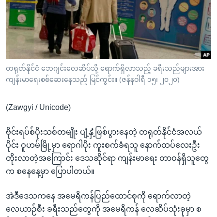
အ
သုတပဒေသာ အင်္ဂလိပ်စာ
ညွန်း
Learning English
စာမျက်နှာ
သို့
ဗွီအိုအေ လူမှုကွန်ယက်များ
ကျော်
ကြည့်
တရုတ်နိုင်ငံ ဘေဂျင်းလေဆိပ်သို့ ရောက်ရှိလာသည့် ခရီးသည်များအား
ကျန်းမာရေးစစ်ဆေးနေသည့် မြင်ကွင်း။ (ဇန်နဝါရီ ၁၅၊ ၂၀၂၀)
ရန်
ဘာသာစကားများ
ရှာဖွေ
(Zawgyi / Unicode)
ရန်
နေရာ
ဗိုင်းရပ်စ်ပိုးသစ်တမျိုး ပျံ့နှံ့ဖြစ်ပွားနေတဲ့ တရုတ်နိုင်ငံအလယ်
သို့
ပိုင်း ဝူဟမ်မြို့မှာ ရောဂါပိုး ကူးစက်ခံရသူ နောက်ထပ်လေးဦး
ကျော်
တိုးလာတဲ့အကြောင်း ဒေသဆိုင်ရာ ကျန်းမာရေး တာဝန်ရှိသူတွေ
ရန်
က စနေနေ့မှာ ပြောပါတယ်။
အဲဒီဒေသကနေ အမေရိကန်ပြည်ထောင်စုကို ရောက်လာတဲ့
လေယာဉ်စီး ခရီးသည်တွေကို အမေရိကန် လေဆိပ်သုံးခုမှာ စ