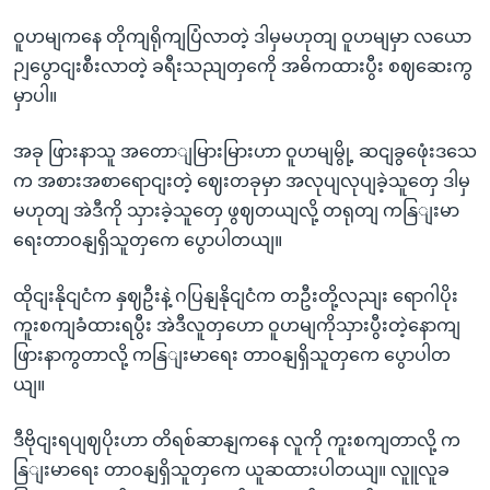
ဝူဟမျကနေ တိုကျရိုကျပြံလာတဲ့ ဒါမှမဟုတျ ဝူဟမျမှာ လယော
ဉျပွောငျးစီးလာတဲ့ ခရီးသညျတှကေို အဓိကထားပွီး စဈဆေးကွ
မှာပါ။
အခု ဖြားနာသူ အတောျမြားမြားဟာ ဝူဟမျမွို့ ဆငျခွဖေုံးဒသေ
က အစားအစာရောငျးတဲ့ ဈေးတခုမှာ အလုပျလုပျခဲ့သူတှေ ဒါမှ
မဟုတျ အဲဒီကို သှားခဲ့သူတှေ ဖွဈတယျလို့ တရုတျ ကနြျးမာ
ရေးတာဝနျရှိသူတှကေ ပွောပါတယျ။
ထိုငျးနိုငျငံက နှဈဦးနဲ့ ဂပြနျနိုငျငံက တဦးတို့လညျး ရောဂါပိုး
ကူးစကျခံထားရပွီး အဲဒီလူတှဟော ဝူဟမျကိုသှားပွီးတဲ့နောကျ
ဖြားနာကွတာလို့ ကနြျးမာရေး တာဝနျရှိသူတှကေ ပွောပါတ
ယျ။
ဒီဗိုငျးရပျဈပိုးဟာ တိရစ်ဆာနျကနေ လူကို ကူးစကျတာလို့ က
နြျးမာရေး တာဝနျရှိသူတှကေ ယူဆထားပါတယျ။ လူူလူခ