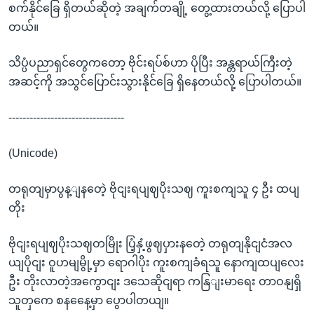
စက်နိုင်ခြေ ရှိတယ်ဆိုတဲ့ အချက်တချို့ တွေ့ထားတယ်လို့ ပြောပါ
တယ်။
သိပ္ပံပညာရှင်တွေကတော့ ဗိုင်းရပ်စ်ဟာ ပိုပြီး အန္တရာယ်ကြီးတဲ့
အဆင့်ကို အသွင်ပြောင်းသွားနိုင်ခြေ ရှိနေတယ်လို့ ပြောပါတယ်။
---------------------------------
(Unicode)
တရုတျမှာပွန့ျနတေဲ့ ဗိုငျးရပျဈပိုးသဈ ကူးစကျသူ ၄ ဦး ထပျ
တိုး
ဗိုငျးရပျဈပိုးသဈတမြိုး ပြံ့နှံ့ဖွဈပှားနတေဲ့ တရုတျနိုငျငံအလ
ယျပိုငျး ဝူဟမျမွို့မှာ ရောဂါပိုး ကူးစကျခံရသူ နောကျထပျလေး
ဦး တိုးလာတဲ့အကွောငျး ဒသေဆိုငျရာ ကနြျးမာရေး တာဝနျရှိ
သူတှကေ စနနေေ့မှာ ပွောပါတယျ။