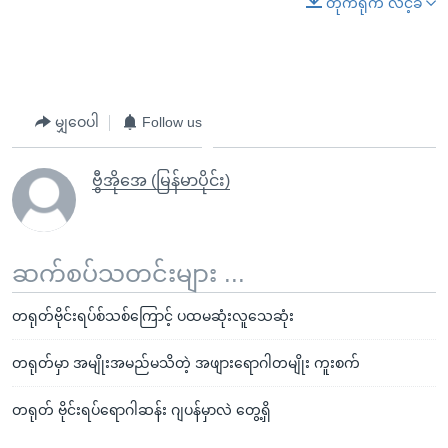
တိုက်ရိုက် လင့်ခ်
မျှဝေပါ
Follow us
ဗွီအိုအေ (မြန်မာပိုင်း)
ဆက်စပ်သတင်းများ ...
တရုတ်ဗိုင်းရပ်စ်သစ်ကြောင့် ပထမဆုံးလူသေဆုံး
တရုတ်မှာ အမျိုးအမည်မသိတဲ့ အဖျားရောဂါတမျိုး ကူးစက်
တရုတ် ဗိုင်းရပ်ရောဂါဆန်း ဂျပန်မှာလဲ တွေ့ရှိ