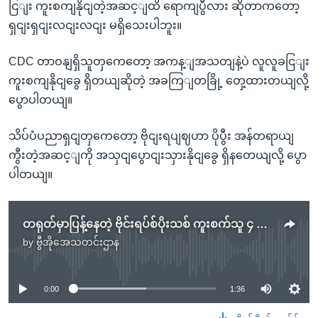
ငြျး ကူးစကျနိုငျတဲ့အဆင့ျထိ ရောကျပွီလား ဆိုတာကတော့
ရှငျးရှငျးလငျးလငျး မရှိသေးပါဘူး။
CDC တာဝနျရှိသူတှကေတော့ အကန့ျအသတျနဲ့ပဲ လူလူခငြျး
ကူးစကျနိုငျခွေ ရှိတယျဆိုတဲ့ အခကြျတခြို့ တှေ့ထားတယျလို့
ပွောပါတယျ။
သိပ်ပံပညာရှငျတှကေတော့ ဗိုငျးရပျဈဟာ ပိုပွီး အန်တရာယျ
ကွီးတဲ့အဆင့ျကို အသှငျပွောငျးသှားနိုငျခွေ ရှိနတေယျလို့ ပွော
ပါတယျ။
တရုတ်မှာပြန့်နေတဲ့ ဗိုင်းရပ်စ်ပိုးသစ် ကူးစက်သူ ၄ ဦး ထပ်တိုး
by
ဗွီအိုအေသတင်းဌာန
No media source currently available
0:00
1:36