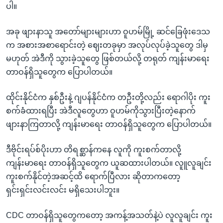
ပါ။
အခု ဖျားနာသူ အတော်များများဟာ ဝူဟမ်မြို့ ဆင်ခြေဖုံးဒေသ
က အစားအစာရောင်းတဲ့ ဈေးတခုမှာ အလုပ်လုပ်ခဲ့သူတွေ ဒါမှ
မဟုတ် အဲဒီကို သွားခဲ့သူတွေ ဖြစ်တယ်လို့ တရုတ် ကျန်းမာရေး
တာဝန်ရှိသူတွေက ပြောပါတယ်။
ထိုင်းနိုင်ငံက နှစ်ဦးနဲ့ ဂျပန်နိုင်ငံက တဦးတို့လည်း ရောဂါပိုး ကူး
စက်ခံထားရပြီး အဲဒီလူတွေဟာ ဝူဟမ်ကိုသွားပြီးတဲ့နောက်
ဖျားနာကြတာလို့ ကျန်းမာရေး တာဝန်ရှိသူတွေက ပြောပါတယ်။
ဒီဗိုင်းရပ်စ်ပိုးဟာ တိရစ္ဆာန်ကနေ လူကို ကူးစက်တာလို့
ကျန်းမာရေး တာဝန်ရှိသူတွေက ယူဆထားပါတယ်။ လူူလူချင်း
ကူးစက်နိုင်တဲ့အဆင့်ထိ ရောက်ပြီလား ဆိုတာကတော့
ရှင်းရှင်းလင်းလင်း မရှိသေးပါဘူး။
CDC တာဝန်ရှိသူတွေကတော့ အကန့်အသတ်နဲ့ပဲ လူလူချင်း ကူး