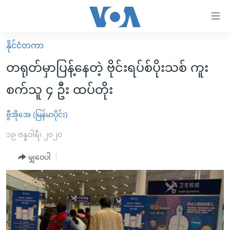
သုံး
ရ
လွယ်ကူ
နိုင်ငံတကာ
မူလစာမျက်နှာ
စေ
တရုတ်မှာပြန့်နေတဲ့ ဗိုင်းရပ်စ်ပိုးသစ် ကူး
မြန်မာ
သည့်
စက်သူ ၄ ဦး ထပ်တိုး
ကမ္ဘာ့သတင်းများ
Link
ဗွီဒီယို
နိုင်ငံတကာ
ဗွီအိုအေ (မြန်မာပိုင်း)
များ
သတင်းလွတ်လပ်ခွင့်
အမေရိကန်
၁၉ ဇန္နဝါရီ၊ ၂၀၂၀
ပင်မ
ရပ်ဝန်းတခု လမ်းတခု အလွန်
တရုတ်
အကြောင်းအရာ
မျှဝေပါ
သို့
အင်္ဂလိပ်စာလေ့လာမယ်
အစ္စရေး-ပါလက်စတိုင်း
ကျော်
အပတ်စဉ်ကဏ္ဍများ
အမေရိကန်သုံးအီဒီယံ
ကြည့်
ရေဒီယိုနှင့်ရုပ်သံ အချက်အလက်များ
မကြေးမုံရဲ့ အင်္ဂလိပ်စာ
ရေဒီယို
ရန်
ပင်မ
ရေဒီယို/တီဗွီအစီအစဉ်
ရုပ်ရှင်ထဲက အင်္ဂလိပ်စာ
တီဗွီ