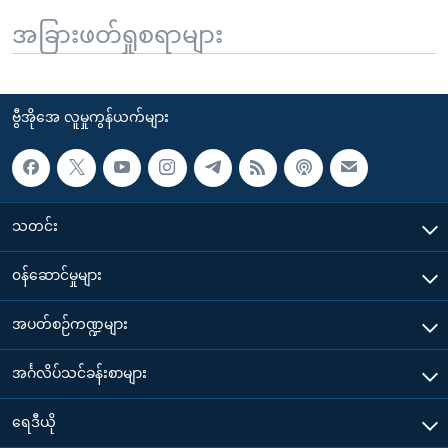
အခြားဖတ်ရှုစရာများ
ဗွီအိုအေ လူမှုကွန်ယက်များ
သတင်း
၀န်ဆောင်မှုများ
အပတ်စဉ်ကဏ္ဍများ
အင်္ဂလိပ်သင်ခန်းစာများ
ရေဒီယို