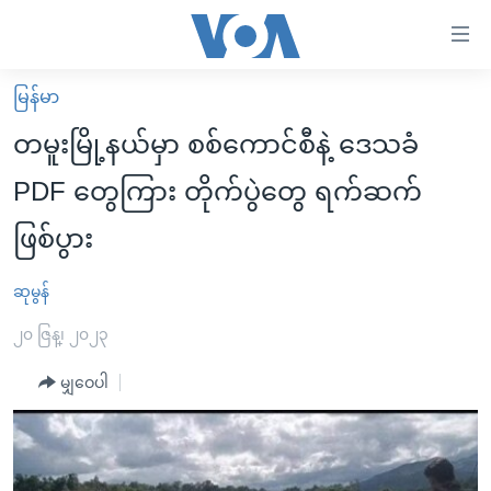
သုံး
ရ
လွယ်ကူ
မြန်မာ
မူလစာမျက်နှာ
စေ
တမူးမြို့နယ်မှာ စစ်ကောင်စီနဲ့ ဒေသခံ
မြန်မာ
သည့်
PDF တွေကြား တိုက်ပွဲတွေ ရက်ဆက်
ကမ္ဘာ့သတင်းများ
Link
ဖြစ်ပွား
ဗွီဒီယို
နိုင်ငံတကာ
များ
သတင်းလွတ်လပ်ခွင့်
အမေရိကန်
ပင်မ
ဆုမွန်
ရပ်ဝန်းတခု လမ်းတခု အလွန်
တရုတ်
အကြောင်းအရာ
၂၀ ဇြန္၊ ၂၀၂၃
သို့
အင်္ဂလိပ်စာလေ့လာမယ်
အစ္စရေး-ပါလက်စတိုင်း
ကျော်
မျှဝေပါ
အပတ်စဉ်ကဏ္ဍများ
အမေရိကန်သုံးအီဒီယံ
ကြည့်
ရေဒီယိုနှင့်ရုပ်သံ အချက်အလက်များ
မကြေးမုံရဲ့ အင်္ဂလိပ်စာ
ရေဒီယို
ရန်
ပင်မ
ရေဒီယို/တီဗွီအစီအစဉ်
ရုပ်ရှင်ထဲက အင်္ဂလိပ်စာ
တီဗွီ