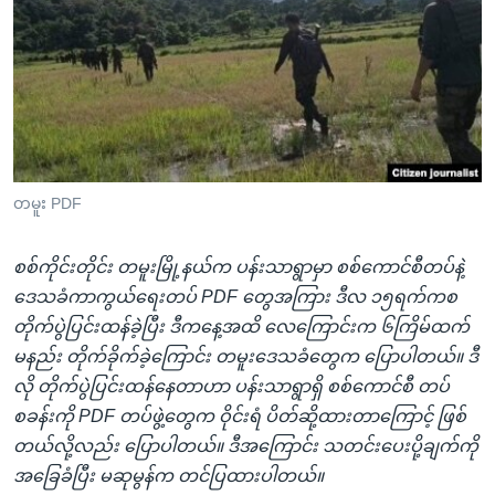
အ
သုတပဒေသာ အင်္ဂလိပ်စာ
ညွန်း
Learning English
စာမျက်နှာ
သို့
ဗွီအိုအေ လူမှုကွန်ယက်များ
ကျော်
ကြည့်
ရန်
ဘာသာစကားများ
တမူး PDF
ရှာဖွေ
ရန်
စစ်ကိုင်းတိုင်း တမူးမြို့နယ်က ပန်းသာရွာမှာ စစ်ကောင်စီတပ်နဲ့
နေရာ
ဒေသခံကာကွယ်ရေးတပ် PDF တွေအကြား ဒီလ ၁၅ရက်ကစ
သို့
တိုက်ပွဲပြင်းထန်ခဲ့ပြီး ဒီကနေ့အထိ လေကြောင်းက ၆ကြိမ်ထက်
ကျော်
မနည်း တိုက်ခိုက်ခဲ့ကြောင်း တမူးဒေသခံတွေက ပြောပါတယ်။ ဒီ
ရန်
လို တိုက်ပွဲပြင်းထန်နေတာဟာ ပန်းသာရွာရှိ စစ်ကောင်စီ တပ်
စခန်းကို PDF တပ်ဖွဲ့တွေက ဝိုင်းရံ ပိတ်ဆို့ထားတာကြောင့် ဖြစ်
တယ်လို့လည်း ပြောပါတယ်။ ဒီအကြောင်း သတင်းပေးပို့ချက်ကို
အခြေခံပြီး မဆုမွန်က တင်ပြထားပါတယ်။