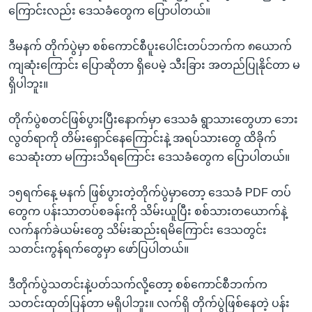
ကြောင်းလည်း ဒေသခံတွေက ပြောပါတယ်။
ဒီမနက် တိုက်ပွဲမှာ စစ်ကောင်စီပူးပေါင်းတပ်ဘက်က ၈ယောက်
ကျဆုံးကြောင်း ပြောဆိုတာ ရှိပေမဲ့ သီးခြား အတည်ပြုနိုင်တာ မ
ရှိပါဘူး။
တိုက်ပွဲစတင်ဖြစ်ပွားပြီးနောက်မှာ ဒေသခံ ရွာသားတွေဟာ ဘေး
လွတ်ရာကို တိမ်းရှောင်နေကြောင်းနဲ့ အရပ်သားတွေ ထိခိုက်
သေဆုံးတာ မကြားသိရကြောင်း ဒေသခံတွေက ပြောပါတယ်။
၁၅ရက်နေ့ မနက် ဖြစ်ပွားတဲ့တိုက်ပွဲမှာတော့ ဒေသခံ PDF တပ်
တွေက ပန်းသာတပ်စခန်းကို သိမ်းယူပြီး စစ်သားတယောက်နဲ့
လက်နက်ခဲယမ်းတွေ သိမ်းဆည်းရမိကြောင်း ဒေသတွင်း
သတင်းကွန်ရက်တွေမှာ ဖော်ပြပါတယ်။
ဒီတိုက်ပွဲသတင်းနဲ့ပတ်သက်လို့တော့ စစ်ကောင်စီဘက်က
သတင်းထုတ်ပြန်တာ မရှိပါဘူး။ လက်ရှိ တိုက်ပွဲဖြစ်နေတဲ့ ပန်း