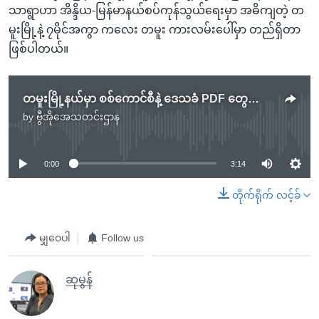
သာရွာဟာ အိန္ဒိယ-မြန်မာနယ်စပ်ကုန်သွယ်ရေးမှာ အဓိကျတဲ့ တ
မူးမြို့နဲ့ ၇မိုင်အကွာ ကလေး တမူး ကားလမ်းပေါ်မှာ တည်ရှိတာ
ဖြစ်ပါတယ်။
တမူးမြို့နယ်မှာ စစ်ကောင်စီနဲ့ ဒေသခံ PDF တွေကြား တိုက်ပွဲတွေ ရက်ဆက်ဖြစ်ပွား
by
ဗွီအိုအေသတင်းဌာန
No media source currently available
0:00
3:14
တိုက်ရိုက် လင့်ခ်
မျှဝေပါ
Follow us
ဆုမွန်