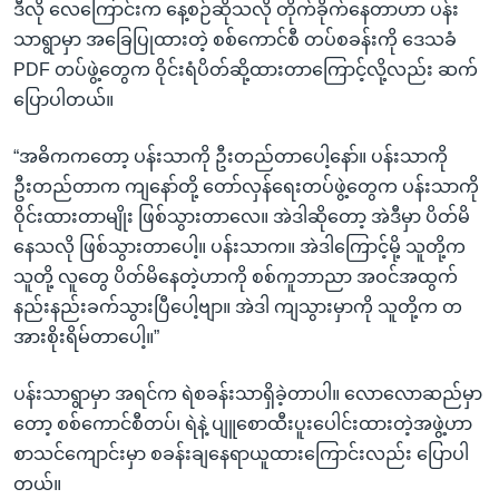
ဒီလို လေကြောင်းက နေ့စဉ်ဆိုသလို တိုက်ခိုက်နေတာဟာ ပန်း
သာရွာမှာ အခြေပြုထားတဲ့ စစ်ကောင်စီ တပ်စခန်းကို ဒေသခံ
PDF တပ်ဖွဲ့တွေက ဝိုင်းရံပိတ်ဆို့ထားတာကြောင့်လို့လည်း ဆက်
ပြောပါတယ်။
“အဓိကကတော့ ပန်းသာကို ဦးတည်တာပေါ့နော်။ ပန်းသာကို
ဦးတည်တာက ကျနော်တို့ တော်လှန်ရေးတပ်ဖွဲ့တွေက ပန်းသာကို
ဝိုင်းထားတာမျိုး ဖြစ်သွားတာလေ။ အဲဒါဆိုတော့ အဲဒီမှာ ပိတ်မိ
နေသလို ဖြစ်သွားတာပေါ့။ ပန်းသာက။ အဲဒါကြောင့်မို့ သူတို့က
သူတို့ လူတွေ ပိတ်မိနေတဲ့ဟာကို စစ်ကူဘာညာ အဝင်အထွက်
နည်းနည်းခက်သွားပြီပေါ့ဗျာ။ အဲဒါ ကျသွားမှာကို သူတို့က တ
အားစိုးရိမ်တာပေါ့။”
ပန်းသာရွာမှာ အရင်က ရဲစခန်းသာရှိခဲ့တာပါ။ လောလောဆည်မှာ
တော့ စစ်ကောင်စီတပ်၊ ရဲနဲ့ ပျူစောထီးပူးပေါင်းထားတဲ့အဖွဲ့ဟာ
စာသင်ကျောင်းမှာ စခန်းချနေရာယူထားကြောင်းလည်း ပြောပါ
တယ်။