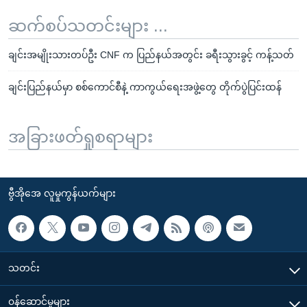
ဆက်စပ်သတင်းများ ...
ချင်းအမျိုးသားတပ်ဦး CNF က ပြည်နယ်အတွင်း ခရီးသွားခွင့် ကန့်သတ်
ချင်းပြည်နယ်မှာ စစ်ကောင်စီနဲ့ ကာကွယ်ရေးအဖွဲ့တွေ တိုက်ပွဲပြင်းထန်
အခြားဖတ်ရှုစရာများ
ဗွီအိုအေ လူမှုကွန်ယက်များ
သတင်း
၀န်ဆောင်မှုများ