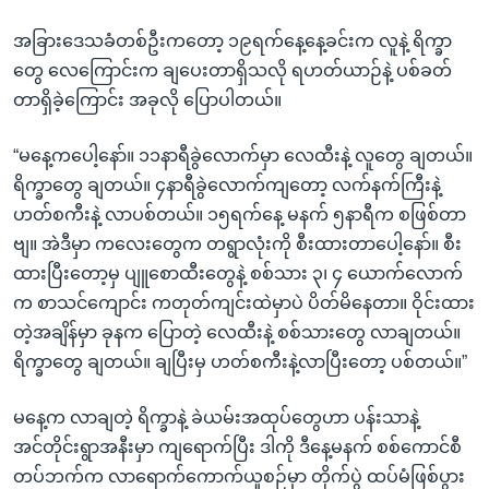
အခြားဒေသခံတစ်ဦးကတော့ ၁၉ရက်နေ့နေ့ခင်းက လူနဲ့ ရိက္ခာ
တွေ လေကြောင်းက ချပေးတာရှိသလို ရဟတ်ယာဉ်နဲ့ ပစ်ခတ်
တာရှိခဲ့ကြောင်း အခုလို ပြောပါတယ်။
“မနေ့ကပေါ့နော်။ ၁၁နာရီခွဲလောက်မှာ လေထီးနဲ့ လူတွေ ချတယ်။
ရိက္ခာတွေ ချတယ်။ ၄နာရီခွဲလောက်ကျတော့ လက်နက်ကြီးနဲ့
ဟတ်စကီးနဲ့ လာပစ်တယ်။ ၁၅ရက်နေ့ မနက် ၅နာရီက စဖြစ်တာ
ဗျ။ အဲဒီမှာ ကလေးတွေက တရွာလုံးကို စီးထားတာပေါ့နော်။ စီး
ထားပြီးတော့မှ ပျူစောထီးတွေနဲ့ စစ်သား ၃၊ ၄ ယောက်လောက်
က စာသင်ကျောင်း ကတုတ်ကျင်းထဲမှာပဲ ပိတ်မိနေတာ။ ဝိုင်းထား
တဲ့အချိန်မှာ ခုနက ပြောတဲ့ လေထီးနဲ့ စစ်သားတွေ လာချတယ်။
ရိက္ခာတွေ ချတယ်။ ချပြီးမှ ဟတ်စကီးနဲ့လာပြီးတော့ ပစ်တယ်။”
မနေ့က လာချတဲ့ ရိက္ခာနဲ့ ခဲယမ်းအထုပ်တွေဟာ ပန်းသာနဲ့
အင်တိုင်းရွာအနီးမှာ ကျရောက်ပြီး ဒါကို ဒီနေ့မနက် စစ်ကောင်စီ
တပ်ဘက်က လာရောက်ကောက်ယူစဉ်မှာ တိုက်ပွဲ ထပ်မံဖြစ်ပွား