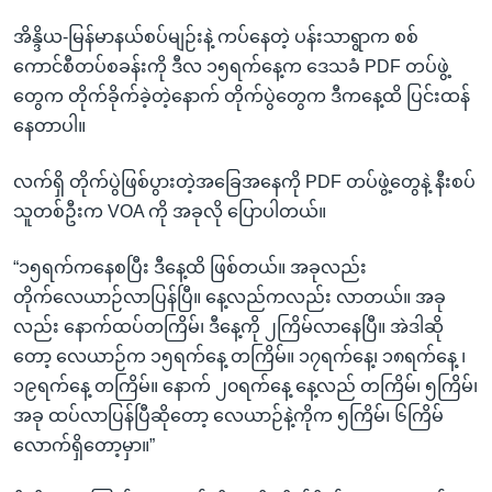
အိန္ဒိယ-မြန်မာနယ်စပ်မျဉ်းနဲ့ ကပ်နေတဲ့ ပန်းသာရွာက စစ်
ကောင်စီတပ်စခန်းကို ဒီလ ၁၅ရက်နေ့က ဒေသခံ PDF တပ်ဖွဲ့
တွေက တိုက်ခိုက်ခဲ့တဲ့နောက် တိုက်ပွဲတွေက ဒီကနေ့ထိ ပြင်းထန်
နေတာပါ။
လက်ရှိ တိုက်ပွဲဖြစ်ပွားတဲ့အခြေအနေကို PDF တပ်ဖွဲ့တွေနဲ့ နီးစပ်
သူတစ်ဦးက VOA ကို အခုလို ပြောပါတယ်။
“၁၅ရက်ကနေစပြီး ဒီနေ့ထိ ဖြစ်တယ်။ အခုလည်း
တိုက်လေယာဉ်လာပြန်ပြီ။ နေ့လည်ကလည်း လာတယ်။ အခု
လည်း နောက်ထပ်တကြိမ်၊ ဒီနေ့ကို ၂ကြိမ်လာနေပြီ။ အဲဒါဆို
တော့ လေယာဉ်က ၁၅ရက်နေ့ တကြိမ်။ ၁၇ရက်နေ့၊ ၁၈ရက်နေ့ ၊
၁၉ရက်နေ့ တကြိမ်။ နောက် ၂၀ရက်နေ့ နေ့လည် တကြိမ်၊ ၅ကြိမ်၊
အခု ထပ်လာပြန်ပြီဆိုတော့ လေယာဉ်နဲ့ကိုက ၅ကြိမ်၊ ၆ကြိမ်
လောက်ရှိတော့မှာ။”