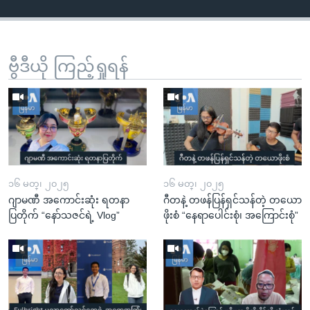
ဗွီဒီယို ကြည့်ရှုရန်
၁၆ မတ္၊ ၂၀၂၅
၁၆ မတ္၊ ၂၀၂၅
ဂျာမဏီ အကောင်းဆုံး ရတနာ
ဂီတနဲ့ တဖန်ပြန်ရှင်သန်တဲ့ တယော
ပြတိုက် “နော်သဇင်ရဲ့ Vlog”
ဖိုးစံ “နေရာပေါင်းစုံ၊ အကြောင်းစုံ”