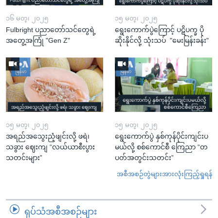
၁၆ မတ္၊ ၂၀၂၅
၁၅ မတ္၊ ၂၀၂၅
Fulbright ပညာတော်သင်တွေရဲ့
ရွေးကောက်ပွဲကြောင့် ပဋိပက္ခ ပို
အတွေ့အကြုံ "Gen Z"
ဆိုးနိုင်လို့ သုံးသပ် "မေးမြန်းခန်း"
၁၅ မတ္၊ ၂၀၂၅
၁၅ မတ္၊ ၂၀၂၅
အရည်အသွေးညံ့ဖျင်းလို့ ဖရဲ၊
ရွေးကောက်ပွဲ နှစ်ကုန်ပိုင်းကျင်းပ
သခွား ဈေးကျ “လယ်ယာစီးပွား
မယ်လို့ စစ်ကောင်စီ ကြေညာ “တ
သတင်းများ”
ပတ်အတွင်းသတင်း”
အစီအစဉ်တွဲများအားလုံးကြည့်ရှုရန်
ရုပ်သံအစီအစဉ်များ