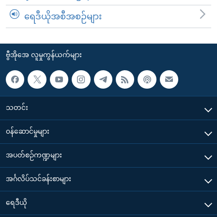
ရေဒီယိုအစီအစဉ်များ
ဗွီအိုအေ လူမှုကွန်ယက်များ
သတင်း
၀န်ဆောင်မှုများ
အပတ်စဉ်ကဏ္ဍများ
အင်္ဂလိပ်သင်ခန်းစာများ
ရေဒီယို