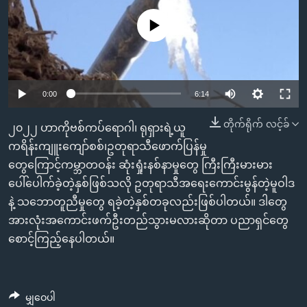
အ
သုတပဒေသာ အင်္ဂလိပ်စာ
ညွန်း
Learning English
No media source currently available
စာမျက်နှာ
သို့
ဗွီအိုအေ လူမှုကွန်ယက်များ
ကျော်
0:00
6:14
ကြည့်
ရန်
တိုက်ရိုက် လင့်ခ်
ဘာသာစကားများ
၂၀၂၂ ဟာကိုဗစ်ကပ်ရောဂါ၊ ရုရှားရဲ့ယူ
ရှာဖွေ
ကရိန်းကျူးကျော်စစ်၊ဥတုရာသီဖောက်ပြန်မှု
ရန်
တွေကြောင့်ကမ္ဘာတဝန်း ဆုံးရှုံးနစ်နာမှုတွေ ကြီးကြီးမားမား
နေရာ
ပေါ်ပေါက်ခဲ့တဲ့နှစ်ဖြစ်သလို ဥတုရာသီအရေးကောင်းမွန်တဲ့မူဝါဒ
သို့
နဲ့ သဘောတူညီမှုတွေ ရခဲ့တဲ့နှစ်တခုလည်းဖြစ်ပါတယ်။ ဒါတွေ
ကျော်
အားလုံးအကောင်းဖက်ဦးတည်သွားမလားဆိုတာ ပညာရှင်တွေ
ရန်
စောင့်ကြည့်နေပါတယ်။
မျှဝေပါ