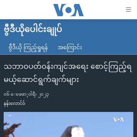
သုံး
ရ
လွယ်ကူ
ဗွီဒီယိုပေါင်းချုပ်
မူလစာမျက်နှာ
စေ
မြန်မာ
ဗွီဒီယို ကြည့်ရှုရန်
အကြောင်း
သည့်
ကမ္ဘာ့သတင်းများ
Link
သဘာဝပတ်ဝန်းကျင်အရေး စောင့်ကြည့်ရ
ဗွီဒီယို
နိုင်ငံတကာ
များ
သတင်းလွတ်လပ်ခွင့်
အမေရိကန်
မယ့်ဆောင်ရွက်ချက်များ
ပင်မ
ရပ်ဝန်းတခု လမ်းတခု အလွန်
တရုတ်
အကြောင်းအရာ
၀၆ ေဖေဖာ္၀ါရီ၊ ၂၀၂၃
သို့
အင်္ဂလိပ်စာလေ့လာမယ်
အစ္စရေး-ပါလက်စတိုင်း
နန်းလောင်ဝ်
ကျော်
အပတ်စဉ်ကဏ္ဍများ
အမေရိကန်သုံးအီဒီယံ
ကြည့်
ရေဒီယိုနှင့်ရုပ်သံ အချက်အလက်များ
မကြေးမုံရဲ့ အင်္ဂလိပ်စာ
ရေဒီယို
ရန်
ပင်မ
ရေဒီယို/တီဗွီအစီအစဉ်
ရုပ်ရှင်ထဲက အင်္ဂလိပ်စာ
တီဗွီ