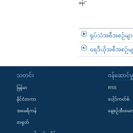
ခန်း"
ရုပ်သံအစီအစဉ်မျာ
ရေဒီယိုအစီအစဉ်မျ
သတင်း
၀န်ဆောင်မှ
မြန်မာ
RSS
နိုင်ငံတကာ
ပေါ့ဒ်ကတ်စ်
အမေရိကန်
နေ့စဉ်အီးမေ
တရုတ်