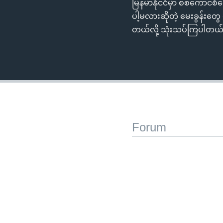
မြန်မာနိုင်ငံမှာ စစ်ကောင်စ
ပါ့မလားဆိုတဲ့ မေးခွန်းတွေ
တယ်လို့ သုံးသပ်ကြပါတယ်။
Forum