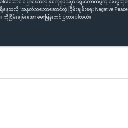
ီခေါင်းဆောင် ပြောနေသလို နှစ်ကုန်ပိုင်းမှာ ရွေးကောက်ပွဲကျင်းပဖို့ဆိ
 ရှိနေသလို “အနုတ်သဘောဆောင်တဲ့ ငြိမ်းချမ်းရေး Negative Peace” 
 ကိုငြိမ်းချမ်းအေး မေးမြန်းတင်ပြထားပါတယ်။
Auto
240p
360p
720p
1080p