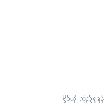
ဗွီဒီယို ကြည့်ရှုရန်