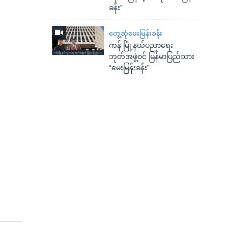
ခန်း”
တွေ့ဆုံမေးမြန်းခန်း
ကန် မြို့နယ်ပညာရေး
ဘုတ်အဖွဲ့ဝင် မြန်မာပြည်သား
“မေးမြန်းခန်း”