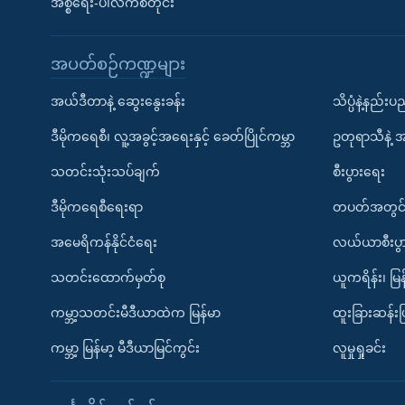
အစ္စရေး-ပါလက်စတိုင်း
အပတ်စဉ်ကဏ္ဍများ
အယ်ဒီတာနဲ့ ဆွေးနွေးခန်း
သိပ္ပံနဲ့နည်း
ဒီမိုကရေစီ၊ လူ့အခွင့်အရေးနှင့် ခေတ်ပြိုင်ကမ္ဘာ
ဥတုရာသီနဲ့ 
သတင်းသုံးသပ်ချက်
စီးပွားရေး
ဒီမိုကရေစီရေးရာ
တပတ်အတွင်
အမေရိကန်နိုင်ငံရေး
လယ်ယာစီးပွ
သတင်းထောက်မှတ်စု
ယူကရိန်း၊ မြန
ကမ္ဘာ့သတင်းမီဒီယာထဲက မြန်မာ
ထူးခြားဆန်း
ကမ္ဘာ့ မြန်မာ့ မီဒီယာမြင်ကွင်း
လူမှုရှုခင်း