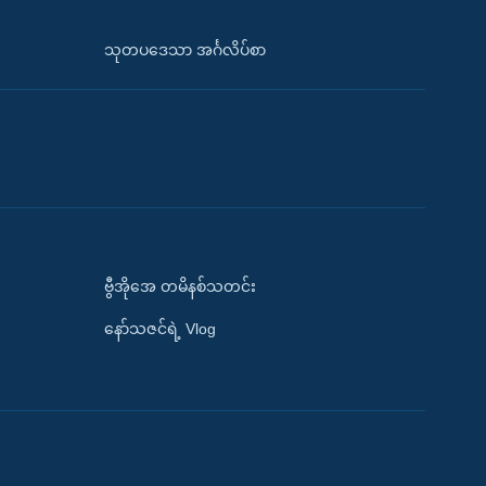
သုတပဒေသာ အင်္ဂလိပ်စာ
ဗွီအိုအေ တမိနစ်သတင်း
နော်သဇင်ရဲ့ Vlog