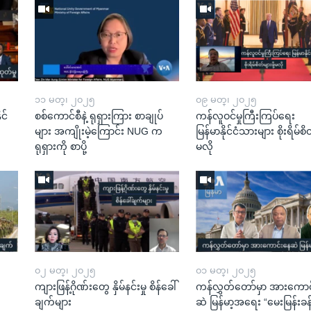
၁၁ မတ္၊ ၂၀၂၅
၀၉ မတ္၊ ၂၀၂၅
င်
စစ်ကောင်စီနဲ့ ရုရှားကြား စာချုပ်
ကန်လူဝင်မှုကြီးကြပ်ရေး
များ အကျိုးမဲ့ကြောင်း NUG က
မြန်မာနိုင်ငံသားများ စိုးရိမ်စိတ
ရုရှားကို စာပို့
မလို
၀၂ မတ္၊ ၂၀၂၅
၀၁ မတ္၊ ၂၀၂၅
ကျားဖြန့်ဂိုဏ်းတွေ နှိမ်နင်းမှု စိန်ခေါ်
ကန်လွှတ်တော်မှာ အားကောင
ချက်များ
ဆဲ မြန်မာ့အရေး “မေးမြန်းခန်