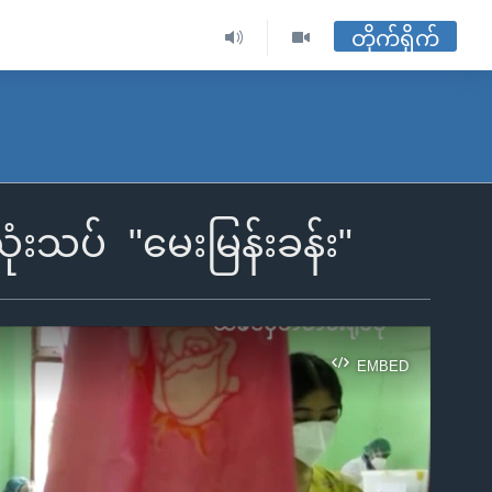
တိုက်ရိုက်
 သုံးသပ် "မေးမြန်းခန်း"
EMBED