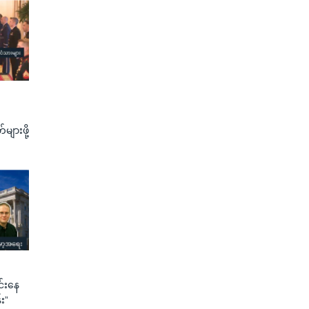
်များဖို့
်းနေ
း”