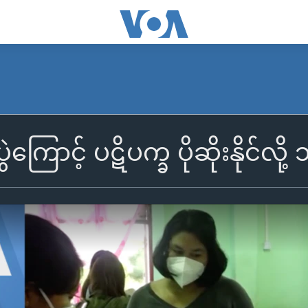
ကြောင့် ပဋိပက္ခ ပိုဆိုးနိုင်လို့