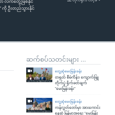
ုတာ လက်တွေ့ဖြစ်နိုင်
EMBED
360p
ကို ဦးတည်သွားနိုင်
480p
720p
1080p
ဆက်စပ်သတင်းများ ...
480p
တွေ့ဆုံမေးမြန်းခန်း
တရုတ် စီမံကိန်း၊ ကျောက်ဖြူ
တိုက်ပွဲ ရိုက်ခတ်ချက်
"မေးမြန်းခန်း"
တွေ့ဆုံမေးမြန်းခန်း
ကန်လွှတ်တော်မှာ အားကောင်း
နေဆဲ မြန်မာ့အရေး “မေးမြန်း