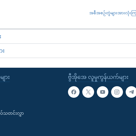
အစီအစဉ်တွဲများအားလုံးကြည့
း
ား
ုများ
ဗွီအိုအေ လူမှုကွန်ယက်များ
းလ်သတင်းလွှာ