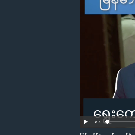
သုတပဒေသာ အင်္ဂလိပ်စာ
အ
ညွန်း
စာမျက်နှာ
သို့
ကျော်
ကြည့်
ရန်
ရှာဖွေ
ရန်
နေရာ
သို့
ကျော်
ရန်
0:00