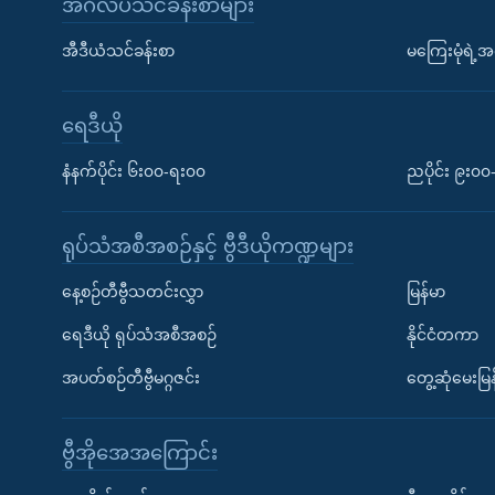
အင်္ဂလိပ်သင်ခန်းစာများ
အီဒီယံသင်ခန်းစာ
မကြေးမုံရဲ့အင
ရေဒီယို
နံနက်ပိုင်း ၆း၀၀-ရး၀၀
ညပိုင်း ၉း၀
ရုပ်သံအစီအစဉ်နှင့် ဗွီဒီယိုကဏ္ဍများ
နေ့စဉ်တီဗွီသတင်းလွှာ
မြန်မာ
ရေဒီယို ရုပ်သံအစီအစဉ်
နိုင်ငံတကာ
အပတ်စဉ်တီဗွီမဂ္ဂဇင်း
တွေ့ဆုံမေးမြန
ဗွီအိုအေအကြောင်း