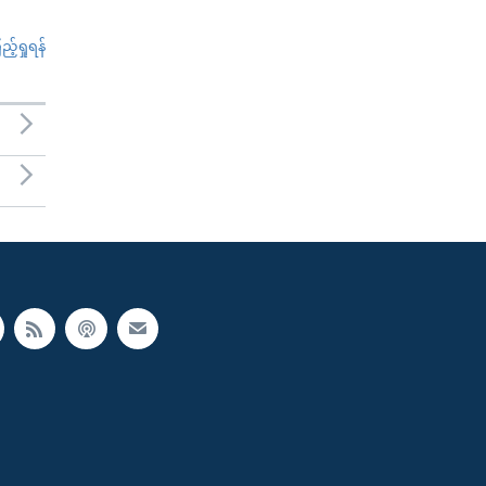
်ရှုရန်