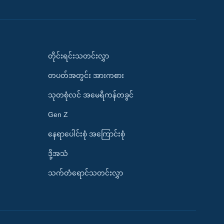
တိုင်းရင်းသတင်းလွှာ
တပတ်အတွင်း အားကစား
သုတစုံလင် အမေရိကန်တခွင်
Gen Z
နေရာပေါင်းစုံ အကြောင်းစုံ
ဒို့အသံ
သက်တံရောင်သတင်းလွှာ