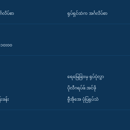
်္ဂလိပ်စာ
ရုပ်ရှင်ထဲက အင်္ဂလိပ်စာ
၀-၁၀း၀၀
ရေမြေခြားမှ ရုပ်ပုံလွှာ
ပိုလီဂရပ်ဖ်.အင်ဖို
်းခန်း
ဗွီအိုအေ ပုံပြရုပ်သံ