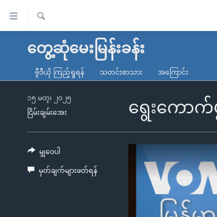
သုံး
ရ
ရှာဖွေ
လွယ်ကူ
မူလစာမျက်နှာ
တွေ့ဆုံမေးမြန်းခန်း
ရ
စေ
မြန်မာ
လာ
ဗွီဒီယို ကြည့်ရှုရန်
သတင်းစာသား
အကြောင်း
သည့်
ဒ်
ကမ္ဘာ့သတင်းများ
Link
ဗွီဒီယို
နိုင်ငံတကာ
၁၅ မတ္၊ ၂၀၂၅
ရွေးကောက်ပွဲ
များ
ငြိမ်းချမ်းအေး
သတင်းလွတ်လပ်ခွင့်
အမေရိကန်
ပင်မ
ရပ်ဝန်းတခု လမ်းတခု အလွန်
တရုတ်
အကြောင်းအရာ
အင်္ဂလိပ်စာလေ့လာမယ်
အစ္စရေး-ပါလက်စတိုင်း
မျှဝေပါ
သို့
အပတ်စဉ်ကဏ္ဍများ
အမေရိကန်သုံးအီဒီယံ
ကျော်
မှတ်ချက်များဖတ်ရန်
ကြည့်
ရေဒီယိုနှင့်ရုပ်သံ အချက်အလက်များ
မကြေးမုံရဲ့ အင်္ဂလိပ်စာ
ရေဒီယို
ရန်
ရေဒီယို/တီဗွီအစီအစဉ်
ရုပ်ရှင်ထဲက အင်္ဂလိပ်စာ
တီဗွီ
ပင်မ