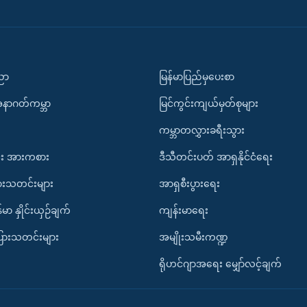
ပညာ
မြန်မာပြည်မှပေးစာ
အနာဂတ်ကမ္ဘာ
မြင်ကွင်းကျယ်မှတ်စုများ
ကမ္ဘာတလွှားခရီးသွား
း အားကစား
ဒီသီတင်းပတ် အာရှနိုင်ငံရေး
ားသတင်းများ
အာရှစီးပွားရေး
်မာ နှိုင်းယှဉ်ချက်
ကျန်းမာရေး
ပြားသတင်းများ
အမျိုးသမီးကဏ္ဍ
ရိုဟင်ဂျာအရေး မျှော်လင့်ချက်