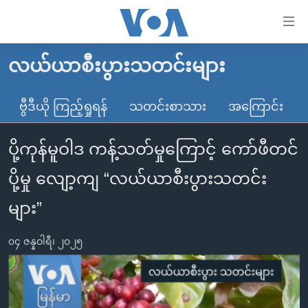
သုံး
ရ
လွယ်ကူ
လယ်ယာစီးပွားသတင်းများ
မူလစာမျက်နှာ
စေ
မြန်မာ
ဗွီဒီယို ကြည့်ရှုရန်
သတင်းစာသား
အကြောင်း
သည့်
ကမ္ဘာ့သတင်းများ
Link
ပို့ကုန်မူဝါဒ ကန့်သတ်မှုကြောင့် ကော်ဖီတင်
ဗွီဒီယို
နိုင်ငံတကာ
များ
သတင်းလွတ်လပ်ခွင့်
အမေရိကန်
ပို့မှု လျော့ကျ “လယ်ယာစီးပွားသတင်း
ပင်မ
ရပ်ဝန်းတခု လမ်းတခု အလွန်
တရုတ်
အကြောင်းအရာ
များ”
သို့
အင်္ဂလိပ်စာလေ့လာမယ်
အစ္စရေး-ပါလက်စတိုင်း
ကျော်
၀၄ ဇန္နဝါရီ၊ ၂၀၂၅
အပတ်စဉ်ကဏ္ဍများ
အမေရိကန်သုံးအီဒီယံ
ကြည့်
ရေဒီယိုနှင့်ရုပ်သံ အချက်အလက်များ
မကြေးမုံရဲ့ အင်္ဂလိပ်စာ
ရေဒီယို
ရန်
ပင်မ
ရေဒီယို/တီဗွီအစီအစဉ်
ရုပ်ရှင်ထဲက အင်္ဂလိပ်စာ
တီဗွီ