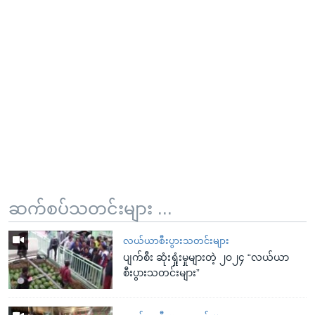
ဆက်စပ်သတင်းများ ...
လယ်ယာစီးပွားသတင်းများ
ပျက်စီး ဆုံးရှုံးမှုများတဲ့ ၂၀၂၄ “လယ်ယာ
စီးပွားသတင်းများ”