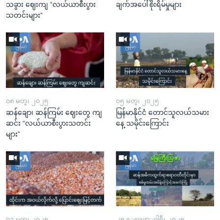
သခွား ဈေးကျ “လယ်ယာစီးပွား
ချက်အပေါ်စိုးရိမ်မှုများ
သတင်းများ”
၀၈ မတ္၊ ၂၀၂၅
၀၅ မတ္၊ ၂၀၂၅
ဆန်ချော၊ ဆန်ကြမ်း ဈေးတွေ ကျ
မြန်မာနိုင်ငံ တောင်သူလယ်သမား
ဆင်း “လယ်ယာစီးပွားသတင်း
နေ့ သမိုင်းကြောင်း
များ”
၀၁ မတ္၊ ၂၀၂၅
၂၅ ေဖေဖာ္၀ါရီ၊ ၂၀၂၅