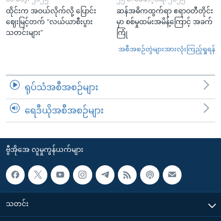
ထိုင်းက အဝယ်လိုက်လို့ ပြောင်း
ဆန်အဓိကထွက်ရာ ဧရာဝတီတိုင်း
ဈေးမြင့်တက် “လယ်ယာစီးပွား
မှာ စစ်မှုထမ်းအမိန့်ကြောင့် အခက်
သတင်းများ”
ကြုံ
အစီအစဉ်တွဲများအားလုံးကြည့်ရှုရန်
ရုပ်သံအစီအစဉ်များ
ရေဒီယိုအစီအစဉ်များ
ဗွီအိုအေ လူမှုကွန်ယက်များ
သတင်း