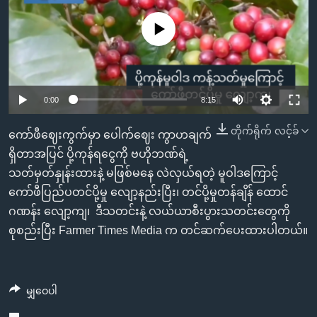
အ
သုတပဒေသာ အင်္ဂလိပ်စာ
ညွန်း
Learning English
No media source currently available
စာမျက်နှာ
သို့
ဗွီအိုအေ လူမှုကွန်ယက်များ
ကျော်
Auto
ကြည့်
0:00
8:15
ရန်
240p
ဘာသာစကားများ
တိုက်ရိုက် လင့်ခ်
ကော်ဖီဈေးကွက်မှာ ပေါက်ဈေး ကွာဟချက်
ရှာဖွေ
360p
ရှိတာအပြင် ပို့ကုန်ရငွေကို ဗဟိုဘဏ်ရဲ့
ရန်
သတ်မှတ်နှုန်းထားနဲ့ မဖြစ်မနေ လဲလှယ်ရတဲ့ မူဝါဒကြောင့်
နေရာ
Auto
240p
360p
480p
480p
ကော်ဖီပြည်ပတင်ပို့မှု လျော့နည်းပြီး၊ တင်ပို့မှုတန်ချိန် ထောင်
သို့
720p
ဂဏန်း လျော့ကျ၊ ဒီသတင်းနဲ့ လယ်ယာစီးပွားသတင်းတွေကို
ကျော်
720p
1080p
စုစည်းပြီး Farmer Times Media က တင်ဆက်ပေးထားပါတယ်။
ရန်
1080p
မျှဝေပါ