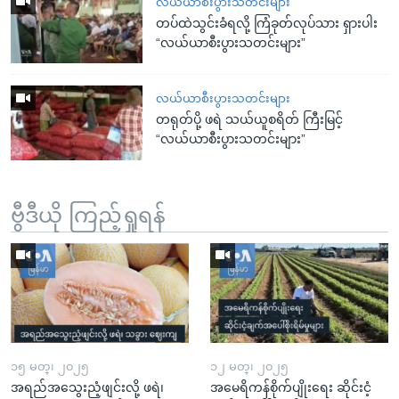
လယ်ယာစီးပွားသတင်းများ
တပ်ထဲသွင်းခံရလို့ ကြံခုတ်လုပ်သား ရှားပါး
“လယ်ယာစီးပွားသတင်းများ”
လယ်ယာစီးပွားသတင်းများ
တရုတ်ပို့ ဖရဲ သယ်ယူစရိတ် ကြီးမြင့်
“လယ်ယာစီးပွားသတင်းများ”
ဗွီဒီယို ကြည့်ရှုရန်
၁၅ မတ္၊ ၂၀၂၅
၁၂ မတ္၊ ၂၀၂၅
အရည်အသွေးညံ့ဖျင်းလို့ ဖရဲ၊
အမေရိကန်စိုက်ပျိုးရေး ဆိုင်းငံ့