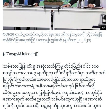
အ
သုတပဒေသာ အင်္ဂလိပ်စာ
ညွန်း
Learning English
စာမျက်နှာ
သို့
ဗွီအိုအေ လူမှုကွန်ယက်များ
ကျော်
ကြည့်
COP26 ရာသီဥတုဆိုင်ရာညီလာခံမှာ အမေရိကန်သမ္မတဂျိုးဘိုင်ဒန်နဲ့ဗြိ
တိန်နိုင်ငံခြားရေးဝန်ကြီး ဘောရစ္စ် ဂျွန်ဆင် (နိုဝင်ဘာ ၂၊ ၂၀၂၁)
ရန်
ဘာသာစကားများ
ရှာဖွေ
{{{Zawgyi/Unicode}}}
ရန်
နေရာ
သစ်တောပြုန်းတီးမှု အဆုံးသတ်ကြဖို့ တိုင်းပြည်ပေါင်း ၁၀၀
သို့
ကျော်က ကုလသမဂ္ဂ ရာသီဥတု ထိပ်သီးညီလာခံမှာ ကတိကဝတ်
ကျော်
ပြုလိုက်ကြပါတယ်။ သစ်တောပြုန်းတီးတာဟာ ရာသီဥတု
ရန်
ပြောင်းလဲလာတာရဲ့ အဓိကအကြောင်းတရပ် ဖြစ်တယ်လို့
သိပ္ပံပညာရှင်တွေက ပြောကြပါတယ်။ ထွက်လာတဲ့ ကာဘွန်ဒိုင်
အောက်ဆိုက် ဓာတ်ငွေ့တွေကို သစ်ပင်တွေကယူပြီး အောက်ဆီ
ဂျင်ကို ထုတ်ပေးတာမို့ ကမ္ဘာ့ရာသီဥတုအတွက် သစ်ပင်တွေက