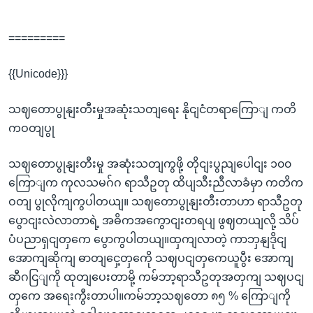
=========
{{Unicode}}}
သဈတောပွုနျးတီးမှုအဆုံးသတျရေး နိုငျငံတရာကြောျ ကတိ
ကဝတျပွု
သဈတောပွုနျးတီးမှု အဆုံးသတျကွဖို့ တိုငျးပွညျပေါငျး ၁၀၀
ကြောျက ကုလသမဂ်ဂ ရာသီဥတု ထိပျသီးညီလာခံမှာ ကတိက
ဝတျ ပွုလိုကျကွပါတယျ။ သဈတောပွုနျးတီးတာဟာ ရာသီဥတု
ပွောငျးလဲလာတာရဲ့ အဓိကအကွောငျးတရပျ ဖွဈတယျလို့ သိပ်
ပံပညာရှငျတှကေ ပွောကွပါတယျ။ထှကျလာတဲ့ ကာဘှနျဒိုငျ
အောကျဆိုကျ ဓာတျငှေ့တှကေို သဈပငျတှကေယူပွီး အောကျ
ဆီဂငြျကို ထုတျပေးတာမို့ ကမ်ဘာ့ရာသီဥတုအတှကျ သဈပငျ
တှကေ အရေးကွီးတာပါ။ကမ်ဘာ့သဈတော ၈၅ % ကြောျကို