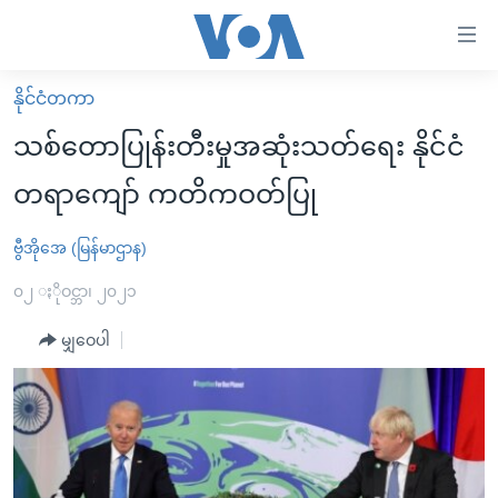
သုံး
ရ
လွယ်ကူ
နိုင်ငံတကာ
မူလစာမျက်နှာ
စေ
သစ်တောပြုန်းတီးမှုအဆုံးသတ်ရေး နိုင်ငံ
မြန်မာ
သည့်
တရာကျော် ကတိကဝတ်ပြု
ကမ္ဘာ့သတင်းများ
Link
ဗွီဒီယို
နိုင်ငံတကာ
ဗွီအိုအေ (မြန်မာဌာန)
များ
သတင်းလွတ်လပ်ခွင့်
အမေရိကန်
၀၂ ႏိုဝင္ဘာ၊ ၂၀၂၁
ပင်မ
ရပ်ဝန်းတခု လမ်းတခု အလွန်
တရုတ်
အကြောင်းအရာ
မျှဝေပါ
သို့
အင်္ဂလိပ်စာလေ့လာမယ်
အစ္စရေး-ပါလက်စတိုင်း
ကျော်
အပတ်စဉ်ကဏ္ဍများ
အမေရိကန်သုံးအီဒီယံ
ကြည့်
ရေဒီယိုနှင့်ရုပ်သံ အချက်အလက်များ
မကြေးမုံရဲ့ အင်္ဂလိပ်စာ
ရေဒီယို
ရန်
ပင်မ
ရေဒီယို/တီဗွီအစီအစဉ်
ရုပ်ရှင်ထဲက အင်္ဂလိပ်စာ
တီဗွီ