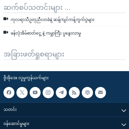
ဆက်စပ်သတင်းများ ...
ကုလရာသီဥတုညီလာခံနဲ့ ဆန့်ကျင်ကန့်ကွက်ပွဲများ
ဖန်လုံအိမ်ဓာတ်ငွေ့ နဲ့ ကမ္ဘာကြီး ပူနွေးလာမှု
အခြားဖတ်ရှုစရာများ
ဗွီအိုအေ လူမှုကွန်ယက်များ
သတင်း
၀န်ဆောင်မှုများ