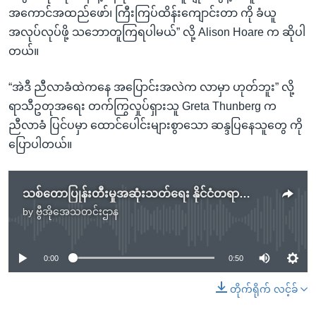
အကောင်အထည်ဖော်၊ ကြီးကြပ်ထိန်းကျောင်းတာ ကို ခံယူ
အလုပ်လုပ်ဖို့ သဘောတူကြရပါမယ်” လို့ Alison Hoare က ဆိုပါ
တယ်။
“အဲဒီ ညီလာခံထဲကနေ အပြောင်းအလဲက လာမှာ ဟုတ်ဘူး” လို့
ရာသီဥတုအရေး တက်ကြွလှုပ်ရှားသူ Greta Thunberg က
ညီလာခံ ပြင်ပမှာ ထောင်ပေါင်းများစွာသော ဆန္ဒပြနေသူတွေ ကို
ပြောပါတယ်။
သစ်တောပြုန်းတီးမှုအဆုံးသတ်ရေး နိုင်ငံတရာကျော် ကတိကဝတ်ပြု
by
ဗွီအိုအေသတင်းဌာန
No media source currently available
0:00
0:50
တိုက်ရိုက် လင့်ခ်