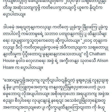
ကိုယျစားပွုတဲ့ ခေါငျးဆောငျတှကေ ၂၀၃၀ မှာ သဈတောပွုနျး
တီးမှု အဆုံးသတျကွဖို့ ကတိပေးကွတယျလို့ ယူကေ နိုငျငံက
ပွောပါတယျ။
ဒါပမေဲ့ အရငျတုနျးကလညျး ကတိတှေ ပွုခဲ့ကွ၊ ခြိုးဖကြျခဲ့ကွ
တာပါပဲလို့ ကမ်ဘာမွရေဲ့ သဘာဝ ပတျဝနျးကငြျ ထိနျးသိမျး
ရေး လှုပျရှားကွသူတှကေတော့ ဆိုကွပါတယျ။ “၂၀၁၄ တုနျးက
လညျး ဒီလို ကတိတှပွေုခဲ့ကွပမေဲ့ အဲဒီကတညျးက သဈတောပွု
နျးတီးမှုက ပိုပွီးတောငျ မွနျဆနျလာသေးတယျ” လို့ Chatham
House မူဝါဒ လေ့လာရေး အဖှဲ့ ရဲ့ အကွီးတနျး သုတသေီ Alison
Hoare က ပွောပါတယျ။
“အောငျမွငျဖို့အတှကျ လူတိုငျးပါဝငျနိုငျတဲ့ ဖွဈစဉျနဲ့ လူနညျးစု
နဲ့ နိမ့ျကသြူတှအေတှကျ တနျးတူညီမြှစဉျးစားပေးတဲ့ ဥပဒ
မေူဘောငျ လိုအပျပါတယျ။ အစိုးရတှဟော အရပျဘကျ အဖှဲ့အ
စညျး၊ စီးပှါးရေး လုပျငနျးနဲ့ နရေငျး ဒသေခံလူမြိုးတှနေဲ့အတူ
အကောငျအထညျဖောျ၊ ကွီးကွပျထိနျးကြောငျးတာ ကို ခံယူ