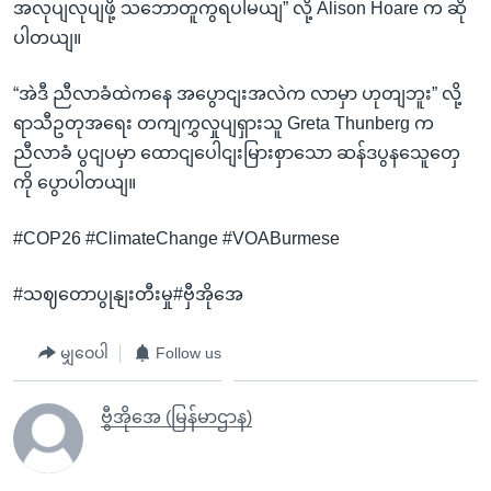
အလုပျလုပျဖို့ သဘောတူကွရပါမယျ” လို့ Alison Hoare က ဆို
ပါတယျ။
“အဲဒီ ညီလာခံထဲကနေ အပွောငျးအလဲက လာမှာ ဟုတျဘူး” လို့
ရာသီဥတုအရေး တကျကွှလှုပျရှားသူ Greta Thunberg က
ညီလာခံ ပွငျပမှာ ထောငျပေါငျးမြားစှာသော ဆန်ဒပွနသေူတှေ
ကို ပွောပါတယျ။
#COP26 #ClimateChange #VOABurmese
#သဈတောပွုနျးတီးမှု#ဗှီအိုအေ
မျှဝေပါ
Follow us
ဗွီအိုအေ (မြန်မာဌာန)