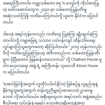
အရေးကြီးတာပါ။ ကမ္ဘာ့သစ်တော ၈၅ % ကျော်ကို ကိုယ်စားပြု
တဲ့ ခေါင်းဆောင်တွေက ၂၀၃၀ မှာ သစ်တောပြုန်းတီးမှု
အဆုံးသတ်ကြဖို့ ကတိပေးကြတယ်လို့ ယူကေ နိုင်ငံက ပြောပါ
တယ်။
ဒါပေမဲ့ အရင်တုန်းကလည်း ကတိတွေ ပြုခဲ့ကြ၊ ချိုးဖျက်ခဲ့ကြ
တာပါပဲလို့ ကမ္ဘာမြေရဲ့ သဘာဝ ပတ်ဝန်းကျင် ထိန်းသိမ်းရေး
လှုပ်ရှားကြသူတွေကတော့ ဆိုကြပါတယ်။ “၂၀၁၄ တုန်းကလည်း
ဒီလို ကတိတွေပြုခဲ့ကြပေမဲ့ အဲဒီကတည်းက သစ်တောပြုန်းတီး
မှုက ပိုပြီးတောင် မြန်ဆန်လာသေးတယ်” လို့ Chatham House မူ
ဝါဒ လေ့လာရေး အဖွဲ့ ရဲ့ အကြီးတန်း သုတေသီ Alison Hoare
က ပြောပါတယ်။
“အောင်မြင်ဖို့အတွက် လူတိုင်းပါဝင်နိုင်တဲ့ ဖြစ်စဉ်နဲ့ လူနည်းစုနဲ့
နိမ့်ကျသူတွေအတွက် တန်းတူညီမျှစဉ်းစားပေးတဲ့ ဥပဒေမူ
ဘောင် လိုအပ်ပါတယ်။ အစိုးရတွေဟာ အရပ်ဘက် အဖွဲ့အစည်း၊
စီးပွါးရေး လုပ်ငန်းနဲ့ နေရင်း ဒေသခံလူမျိုးတွေနဲ့အတူ