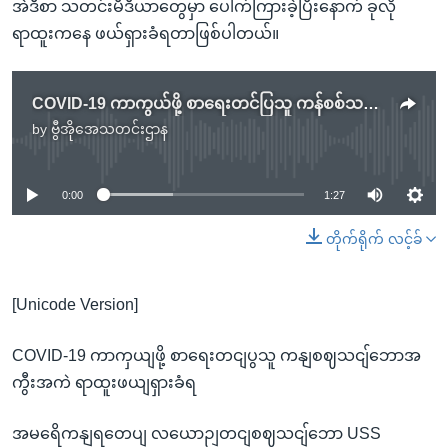
အဲဒီစာ သတင်းမီဒီယာတွေမှာ ပေါက်ကြားခဲ့ပြီးနောက် ခုလို
ရာထူးကနေ ဖယ်ရှားခံရတာဖြစ်ပါတယ်။
COVID-19 ကာကွယ်ဖို့ စာရေးတင်ပြသူ ကန်စစ်သင်္ဘောအကြီးအကဲ ရာထူးဖယ်ရှားခံရ
by
ဗွီအိုအေသတင်းဌာန
No media source currently available
0:00
1:27
တိုက်ရိုက် လင့်ခ်
[Unicode Version]
COVID-19 ကာကှယျဖို့ စာရေးတငျပွသူ ကနျစဈသငျ်ဘောအ
ကွီးအကဲ ရာထူးဖယျရှားခံရ
အမရေိကနျရတေပျ လယောဉျတငျစဈသငျ်ဘော USS