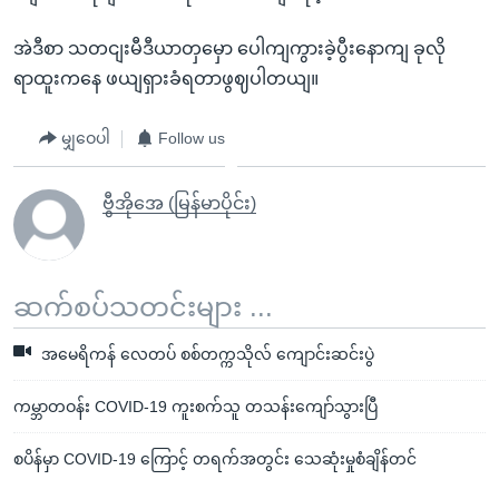
အဲဒီစာ သတငျးမီဒီယာတှမှော ပေါကျကွားခဲ့ပွီးနောကျ ခုလို
ရာထူးကနေ ဖယျရှားခံရတာဖွဈပါတယျ။
မျှဝေပါ
Follow us
ဗွီအိုအေ (မြန်မာပိုင်း)
ဆက်စပ်သတင်းများ ...
အမေရိကန် လေတပ် စစ်တက္ကသိုလ် ကျောင်းဆင်းပွဲ
ကမ္ဘာတဝန်း COVID-19 ကူးစက်သူ တသန်းကျော်သွားပြီ
စပိန်မှာ COVID-19 ကြောင့် တရက်အတွင်း သေဆုံးမှုစံချိန်တင်