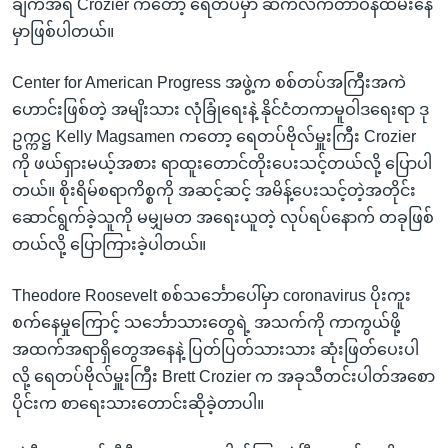
ချက်အရ Crozier ကတော့ ရေတပ်မှာ ဆက်လက်တာဝန်ထမ်းနေ
မှာဖြစ်ပါတယ်။
Center for American Progress အဖွဲ့က စစ်တပ်အကြီးအကဲ
ဟောင်းဖြစ်တဲ့ အမျိးသား လုံခြုံရေးနဲ့ နိုင်ငံတကာမူဝါဒရေးရာ ဒု
ဥက္ကဋ္ဌ Kelly Magsamen ကတော့ ရေတပ်ဗိုလ်မှူးကြီး Crozier
ကို ဖယ်ရှားမယ့်အစား ရာထူးတောင်တိုးပေးသင့်တယ်လို့ ပြောပါ
တယ်။ စိုးရိမ်စရာကိစ္စကို အဆင့်ဆင့် အမိန့်ပေးသင့်တဲ့အတိုင်း
ဆောင်ရွက်ခဲ့သူကို မမျှမတ အရေးယူတဲ့ လုပ်ရပ်နောက် တခုဖြစ်
တယ်လို့ ပြောကြားခဲ့ပါတယ်။
Theodore Roosevelt စစ်သင်္ဘောပေါ်မှာ coronavirus ပိုးကူး
စက်နေမှုကြောင့် သင်္ဘောသားတွေရဲ့ အသက်ကို ကာကွယ်ဖို့
အထက်အရာရှိတွေအနေနဲ့ ပြတ်ပြတ်သားသား ဆုံးဖြတ်ပေးပါ
လို့ ရေတပ်ဗိုလ်မှူးကြီး Brett Crozier က အခုသီတင်းပါတ်အစော
ပိုင်းက စာရေးသားတောင်းဆိုခဲ့တာပါ။