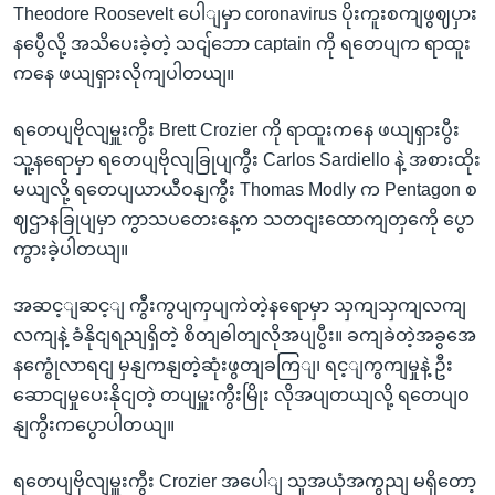
Theodore Roosevelt ပေါျမှာ coronavirus ပိုးကူးစကျဖွဈပှား
နပွေီလို့ အသိပေးခဲ့တဲ့ သငျ်ဘော captain ကို ရတေပျက ရာထူး
ကနေ ဖယျရှားလိုကျပါတယျ။
ရတေပျဗိုလျမှူးကွီး Brett Crozier ကို ရာထူးကနေ ဖယျရှားပွီး
သူ့နရောမှာ ရတေပျဗိုလျခြုပျကွီး Carlos Sardiello နဲ့ အစားထိုး
မယျလို့ ရတေပျယာယီဝနျကွီး Thomas Modly က Pentagon စ
ဈဌာနခြုပျမှာ ကွာသပတေးနေ့က သတငျးထောကျတှကေို ပွော
ကွားခဲ့ပါတယျ။
အဆင့ျဆင့ျ ကွီးကွပျကှပျကဲတဲ့နရောမှာ သှကျသှကျလကျ
လကျနဲ့ ခံနိုငျရညျရှိတဲ့ စိတျဓါတျလိုအပျပွီး။ ခကျခဲတဲ့အခွအေ
နကွေုံလာရငျ မှနျကနျတဲ့ဆုံးဖွတျခကြျ၊ ရင့ျကွကျမှုနဲ့ ဦး
ဆောငျမှုပေးနိုငျတဲ့ တပျမှူးကွီးမြိုး လိုအပျတယျလို့ ရတေပျဝ
နျကွီးကပွောပါတယျ။
ရတေပျဗိုလျမှူးကွီး Crozier အပေါျ သူအယုံအကွညျ မရှိတော့