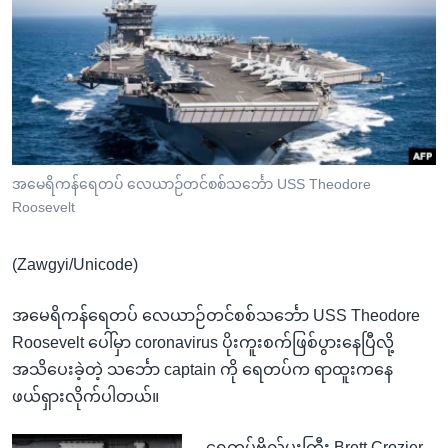
အ
သုတပဒေသာ အင်္ဂလိပ်စာ
ညွန်း
Learning English
စာမျက်နှာ
သို့
ဗွီအိုအေ လူမှုကွန်ယက်များ
ကျော်
ကြည့်
ရန်
ဘာသာစကားများ
အမေရိကန်ရေတပ် လေယာဉ်တင်စစ်သင်္ဘော USS Theodore
ရှာဖွေ
Roosevelt
ရန်
နေရာ
(Zawgyi/Unicode)
သို့
ကျော်
အမေရိကန်ရေတပ် လေယာဉ်တင်စစ်သင်္ဘော USS Theodore
ရန်
Roosevelt ပေါ်မှာ coronavirus ပိုးကူးစက်ဖြစ်ပွားနေပြီလို့
အသိပေးခဲ့တဲ့ သင်္ဘော captain ကို ရေတပ်က ရာထူးကနေ
ဖယ်ရှားလိုက်ပါတယ်။
ရေတပ်ဗိုလ်မှူးကြီး Brett Crozier