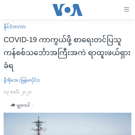
သုံး
ရ
လွယ်ကူ
နိုင်ငံတကာ
မူလစာမျက်နှာ
စေ
COVID-19 ကာကွယ်ဖို့ စာရေးတင်ပြသူ
မြန်မာ
သည့်
ကန်စစ်သင်္ဘောအကြီးအကဲ ရာထူးဖယ်ရှား
ကမ္ဘာ့သတင်းများ
Link
ခံရ
ဗွီဒီယို
နိုင်ငံတကာ
များ
သတင်းလွတ်လပ်ခွင့်
အမေရိကန်
ပင်မ
ဗွီအိုအေ (မြန်မာပိုင်း)
ရပ်ဝန်းတခု လမ်းတခု အလွန်
တရုတ်
အကြောင်းအရာ
၀၃ ဧၿပီ၊ ၂၀၂၀
သို့
အင်္ဂလိပ်စာလေ့လာမယ်
အစ္စရေး-ပါလက်စတိုင်း
ကျော်
မျှဝေပါ
အပတ်စဉ်ကဏ္ဍများ
အမေရိကန်သုံးအီဒီယံ
ကြည့်
ရေဒီယိုနှင့်ရုပ်သံ အချက်အလက်များ
မကြေးမုံရဲ့ အင်္ဂလိပ်စာ
ရေဒီယို
ရန်
ပင်မ
ရေဒီယို/တီဗွီအစီအစဉ်
ရုပ်ရှင်ထဲက အင်္ဂလိပ်စာ
တီဗွီ