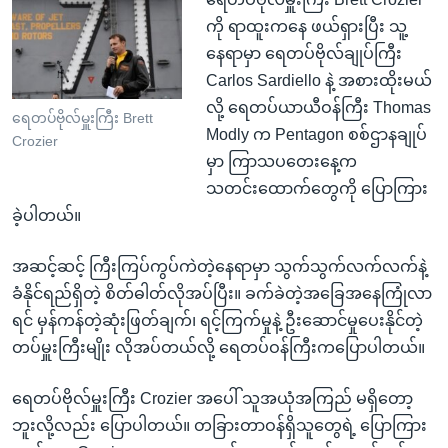
ကို ရာထူးကနေ ဖယ်ရှားပြီး သူ့
နေရာမှာ ရေတပ်ဗိုလ်ချုပ်ကြီး
Carlos Sardiello နဲ့ အစားထိုးမယ်
လို့ ရေတပ်ယာယီဝန်ကြီး Thomas
ရေတပ်ဗိုလ်မှူးကြီး Brett
Modly က Pentagon စစ်ဌာနချုပ်
Crozier
မှာ ကြာသပတေးနေ့က
သတင်းထောက်တွေကို ပြောကြား
ခဲ့ပါတယ်။
အဆင့်ဆင့် ကြီးကြပ်ကွပ်ကဲတဲ့နေရာမှာ သွက်သွက်လက်လက်နဲ့
ခံနိုင်ရည်ရှိတဲ့ စိတ်ဓါတ်လိုအပ်ပြီး။ ခက်ခဲတဲ့အခြေအနေကြုံလာ
ရင် မှန်ကန်တဲ့ဆုံးဖြတ်ချက်၊ ရင့်ကြက်မှုနဲ့ ဦးဆောင်မှုပေးနိုင်တဲ့
တပ်မှူးကြီးမျိုး လိုအပ်တယ်လို့ ရေတပ်ဝန်ကြီးကပြောပါတယ်။
ရေတပ်ဗိုလ်မှူးကြီး Crozier အပေါ် သူအယုံအကြည် မရှိတော့
ဘူးလို့လည်း ပြောပါတယ်။ တခြားတာဝန်ရှိသူတွေရဲ့ ပြောကြား