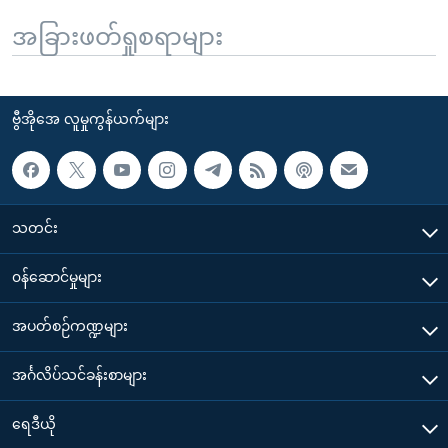
အခြားဖတ်ရှုစရာများ
ဗွီအိုအေ လူမှုကွန်ယက်များ
သတင်း
၀န်ဆောင်မှုများ
အပတ်စဉ်ကဏ္ဍများ
အင်္ဂလိပ်သင်ခန်းစာများ
ရေဒီယို