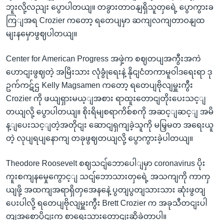
ဘူးလို့လညျး ပွောပါတယျ။ တခွားတာဝနျရှိသူတှရေဲ့ ပွောကွားခ
ကြျအရ Crozier ကတော့ ရတေပျမှာ ဆကျလကျတာဝနျထ
မျးနမှောဖွဈပါတယျ။
Center for American Progress အဖှဲ့က စဈတပျအကွီးအကဲ
ဟောငျးဖွဈတဲ့ အမြိးသား လုံခွုံရေးနဲ့ နိုငျငံတကာမူဝါဒရေးရာ ဒု
ဥက်ကဋ်ဌ Kelly Magsamen ကတော့ ရတေပျဗိုလျမှူးကွီး
Crozier ကို ဖယျရှားမယ့ျအစား ရာထူးတောငျတိုးပေးသင့ျ
တယျလို့ ပွောပါတယျ။ စိုးရိမျစရာကိစ်စကို အဆင့ျဆင့ျ အမိ
န့ျပေးသင့ျတဲ့အတိုငျး ဆောငျရှကျခဲ့သူကို မမြှမတ အရေးယူ
တဲ့ လုပျရပျနောကျ တခုဖွဈတယျလို့ ပွောကွားခဲ့ပါတယျ။
Theodore Roosevelt စဈသငျ်ဘောပေါျမှာ coronavirus ပိုး
ကူးစကျနမှေုကွောင့ျ သငျ်ဘောသားတှရေဲ့ အသကျကို ကာကှ
ယျဖို့ အထကျအရာရှိတှအေနနေဲ့ ပွတျပွတျသားသား ဆုံးဖွတျ
ပေးပါလို့ ရတေပျဗိုလျမှူးကွီး Brett Crozier က အခုသီတငျးပါ
တျအစောပိုငျးက စာရေးသားတောငျးဆိုခဲ့တာပါ။