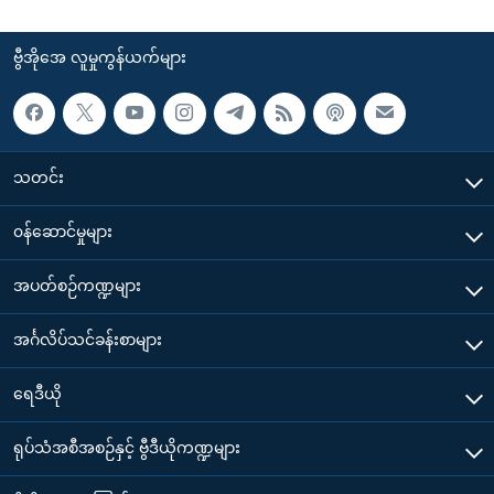
ဗွီအိုအေ လူမှုကွန်ယက်များ
သတင်း
၀န်ဆောင်မှုများ
အပတ်စဉ်ကဏ္ဍများ
အင်္ဂလိပ်သင်ခန်းစာများ
ရေဒီယို
ရုပ်သံအစီအစဉ်နှင့် ဗွီဒီယိုကဏ္ဍများ