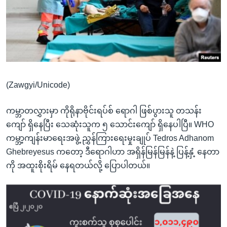
အ
သုတပဒေသာ အင်္ဂလိပ်စာ
ညွန်း
Learning English
စာမျက်နှာ
သို့
ဗွီအိုအေ လူမှုကွန်ယက်များ
ကျော်
ကြည့်
(Zawgyi/Unicode)
ရန်
ဘာသာစကားများ
ရှာဖွေ
ကမ္ဘာတလွှားမှာ ကိုရိုနာဗိုင်းရပ်စ် ရောဂါ ဖြစ်ပွားသူ တသန်း
ရန်
ကျော် ရှိနေပြီး သေဆုံးသူက ၅ သောင်းကျော် ရှိနေပါပြီ။ WHO
နေရာ
ကမ္ဘာ့ကျန်းမာရေးအဖွဲ့ ညွှန်ကြားရေးမှုးချုပ် Tedros Adhanom
သို့
Ghebreyesus ကတော့ ဒီရောဂါဟာ အရှိန်မြန်မြန်နဲ့ ပြန့်နှံ့ နေတာ
ကျော်
ကို အထူးစိုးရိမ် နေရတယ်လို့ ပြောပါတယ်။
ရန်