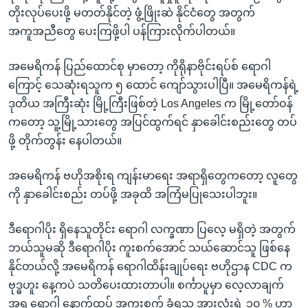
တိုးလုပ်ပေးဖို့ မတတ်နိုင်တဲ့ ဖွံ့ဖြိုးဆဲ နိုင်ငံတွေ အတွက်
အကူအညီတွေ ပေးကြဖို့ပါ ပန်ကြားလိုက်ပါတယ်။
အမေရိကန် ပြည်ထောင်စု မှာတော့ ကိုရိုနာဗိုင်းရပ်စ် ရောဂါ
ကြောင့် သေဆုံးရသူက ၅ ထောင် ကျော်သွားပါပြီ။ အမေရိကန်ရဲ့
ဒုတိယ အကြီးဆုံး မြို့ကြီးဖြစ်တဲ့ Los Angeles က မြို့တော်ဝန်
ကတော့ သူ့မြို့သားတွေ အပြင်ထွက်ရင် နှာခေါင်းစည်းတွေ တပ်
ဖို့ တိုက်တွန်း နေပါတယ်။
အမေရိကန် ဗဟိုအစိုးရ ကျန်းမာရေး အရာရှိတွေကတော့ လူတွေ
ကို နှာခေါင်းစည်း တပ်ဖို့ အခုထိ အကြံမပြုသေးပါဘူး။
ဒီရောဂါပိုး ရှိနေသူတိုင်း ရောဂါ လက္ခဏာ ပြလေ့ မရှိတဲ့ အတွက်
ဘယ်သူမဆို ဒီရောဂါပိုး ကူးစက်အောင် သယ်ဆောင်သူ ဖြစ်နေ
နိုင်တယ်လို့ အမေရိကန် ရောဂါထိန်းချုပ်ရေး ဗဟိုဌာန CDC က
ဗုဒ္ဓဟူး နေ့ကပဲ သတိပေးထားတာပါ။ စင်္ကာပူမှာ လေ့လာချက်
အရ ရောဂါ နောက်ထပ် အကူးစက် ခံရသူ အားလုံးရဲ့ ၁၀ % ဟာ