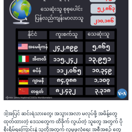
ဒါ့အပြင် ဆင်းရဲသားတွေ၊ အသွားအလာ မလုပ်ဖို့ အမိန့်တွေ
ထုတ်ထားတဲ့ ဒေသတွေက ထိခိုက် လွယ်တဲ့ သူတွေ အတွက် ပို
စိုးရိမ်ရကြောင်းနဲ့ သူတို့အတွက် လူမှုဖူလုံရေး အစီအစဉ် တွေ