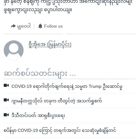
ခှာ နတေဲ့ စနဈကို ကငြ့ျသုံးတာဟာ အကောငျးဆုံးနညျးလမျး
ဖွဈကွောငျးလညျး ပွောပါတယျ။
မျှဝေပါ
Follow us
ဗွီအိုအေ (မြန်မာပိုင်း)
ဆက်စပ်သတင်းများ ...
COVID-19 ရောဂါတိုက်ဖျက်ရေးနဲ့ သမ္မတ Trump ဦးဆောင်မှု
ဂျာမနီတက္ကသိုလ် တခုက တီထွင်တဲ့ အသက်ရှုစက်
ဒီသီတင်းပတ် အာရှစီးပွားရေး
စပိန်မှာ COVID-19 ကြောင့် တရက်အတွင်း သေဆုံးမှုစံချိန်တင်