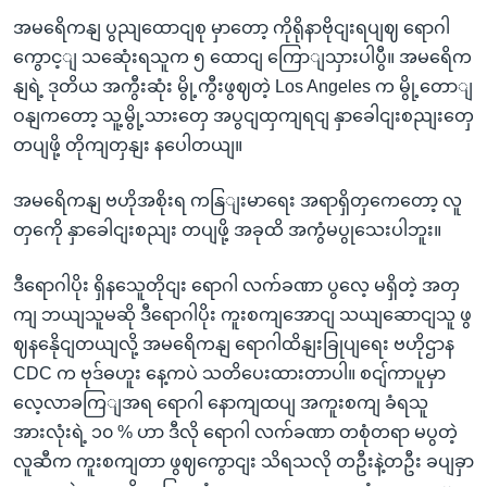
အမရေိကနျ ပွညျထောငျစု မှာတော့ ကိုရိုနာဗိုငျးရပျဈ ရောဂါ
ကွောင့ျ သဆေုံးရသူက ၅ ထောငျ ကြောျသှားပါပွီ။ အမရေိက
နျရဲ့ ဒုတိယ အကွီးဆုံး မွို့ကွီးဖွဈတဲ့ Los Angeles က မွို့တောျ
ဝနျကတော့ သူ့မွို့သားတှေ အပွငျထှကျရငျ နှာခေါငျးစညျးတှေ
တပျဖို့ တိုကျတှနျး နပေါတယျ။
အမရေိကနျ ဗဟိုအစိုးရ ကနြျးမာရေး အရာရှိတှကေတော့ လူ
တှကေို နှာခေါငျးစညျး တပျဖို့ အခုထိ အကွံမပွုသေးပါဘူး။
ဒီရောဂါပိုး ရှိနသေူတိုငျး ရောဂါ လက်ခဏာ ပွလေ့ မရှိတဲ့ အတှ
ကျ ဘယျသူမဆို ဒီရောဂါပိုး ကူးစကျအောငျ သယျဆောငျသူ ဖွ
ဈနနေိုငျတယျလို့ အမရေိကနျ ရောဂါထိနျးခြုပျရေး ဗဟိုဌာန
CDC က ဗုဒ်ဓဟူး နေ့ကပဲ သတိပေးထားတာပါ။ စငျ်ကာပူမှာ
လေ့လာခကြျအရ ရောဂါ နောကျထပျ အကူးစကျ ခံရသူ
အားလုံးရဲ့ ၁၀ % ဟာ ဒီလို ရောဂါ လက်ခဏာ တစုံတရာ မပွတဲ့
လူဆီက ကူးစကျတာ ဖွဈကွောငျး သိရသလို တဦးနဲ့တဦး ခပျခှာ