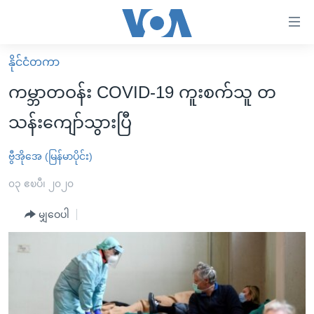
သုံး
ရ
လွယ်ကူ
နိုင်ငံတကာ
မူလစာမျက်နှာ
စေ
ကမ္ဘာတဝန်း COVID-19 ကူးစက်သူ တ
မြန်မာ
သည့်
သန်းကျော်သွားပြီ
ကမ္ဘာ့သတင်းများ
Link
ဗွီဒီယို
နိုင်ငံတကာ
ဗွီအိုအေ (မြန်မာပိုင်း)
များ
သတင်းလွတ်လပ်ခွင့်
အမေရိကန်
၀၃ ဧၿပီ၊ ၂၀၂၀
ပင်မ
ရပ်ဝန်းတခု လမ်းတခု အလွန်
တရုတ်
အကြောင်းအရာ
မျှဝေပါ
သို့
အင်္ဂလိပ်စာလေ့လာမယ်
အစ္စရေး-ပါလက်စတိုင်း
ကျော်
အပတ်စဉ်ကဏ္ဍများ
အမေရိကန်သုံးအီဒီယံ
ကြည့်
ရေဒီယိုနှင့်ရုပ်သံ အချက်အလက်များ
မကြေးမုံရဲ့ အင်္ဂလိပ်စာ
ရေဒီယို
ရန်
ပင်မ
ရေဒီယို/တီဗွီအစီအစဉ်
ရုပ်ရှင်ထဲက အင်္ဂလိပ်စာ
တီဗွီ