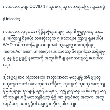
ကမ်ဘာတဝှမျး COVID-19 ကူးစကျသူ တသနျးကြောျသှားပွီ
(Unicode)
ကမ်ဘာတလှှားမှာ ကိုရိုနာဗိုငျးရပျဈ ရောဂါ ဖွဈပှားသူ တသ
နျးကြောျ ရှိနပွေီး သဆေုံးသူက ၅ သောငျးကြောျ ရှိနပေါပွီ။
WHO ကမ်ဘာ့ကနြျးမာရေးအဖှဲ့ ညှှနျကွားရေးမှုးခြုပျ
Tedros Adhanom Ghebreyesus ကတော့ ဒီရောဂါဟာ အရှိနျမွ
နျမွနျနဲ့ ပွန့ျနှံ့ နတောကို အထူးစိုးရိမျ နရေတယျလို့ ပွောပါတ
ယျ။
ဒါ့အပွငျ ဆငျးရဲသားတှေ၊ အသှားအလာ မလုပျဖို့ အမိန့ျတှ
ထေုတျထားတဲ့ ဒသေတှကေ ထိခိုကျ လှယျတဲ့ သူတှေ အတှကျ
ပိုစိုးရိမျရကွောငျးနဲ့ သူတို့အတှကျ လူမှုဖူလုံရေး အစီအစဉျ တှေ
တိုးလုပျပေးဖို့ မတတျနိုငျတဲ့ ဖှံ့ဖွိုးဆဲ နိုငျငံတှေ အတှကျ အကူ
အညီတှေ ပေးကွဖို့ပါ ပနျကွားလိုကျပါတယျ။