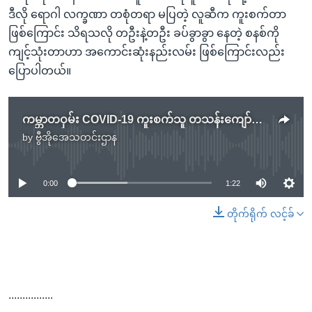
ဒီလို ရောဂါ လက္ခဏာ တစုံတရာ မပြတဲ့ လူဆီက ကူးစက်တာ
ဖြစ်ကြောင်း သိရသလို တဦးနဲ့တဦး ခပ်ခွာခွာ နေတဲ့ စနစ်ကို
ကျင့်သုံးတာဟာ အကောင်းဆုံးနည်းလမ်း ဖြစ်ကြောင်းလည်း
ပြောပါတယ်။
ကမ္ဘာတဝှမ်း COVID-19 ကူးစက်သူ တသန်းကျော်သွားပြီ
by
ဗွီအိုအေသတင်းဌာန
No media source currently available
0:00
1:22
တိုက်ရိုက် လင့်ခ်
................