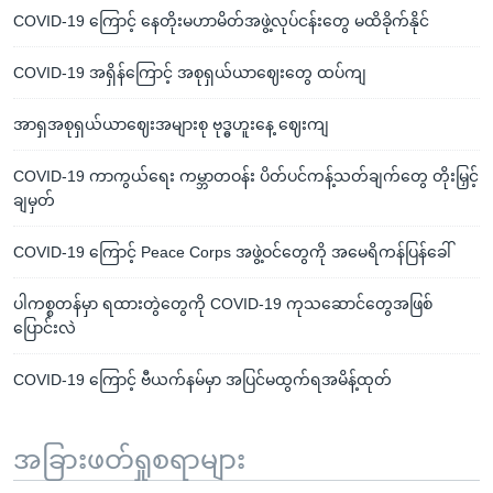
COVID-19 ကြောင့် နေတိုးမဟာမိတ်အဖွဲ့လုပ်ငန်းတွေ မထိခိုက်နိုင်
COVID-19 အရှိန်ကြောင့် အစုရှယ်ယာဈေးတွေ ထပ်ကျ
အာရှအစုရှယ်ယာဈေးအများစု ဗုဒ္ဓဟူးနေ့ ဈေးကျ
COVID-19 ကာကွယ်ရေး ကမ္ဘာတဝန်း ပိတ်ပင်ကန့်သတ်ချက်တွေ တိုးမြှင့်
ချမှတ်
COVID-19 ကြောင့် Peace Corps အဖွဲ့ဝင်တွေကို အမေရိကန်ပြန်ခေါ်
ပါကစ္စတန်မှာ ရထားတွဲတွေကို COVID-19 ကုသဆောင်တွေအဖြစ်
ပြောင်းလဲ
COVID-19 ကြောင့် ဗီယက်နမ်မှာ အပြင်မထွက်ရအမိန့်ထုတ်
အခြားဖတ်ရှုစရာများ