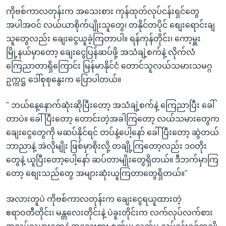
ကိုဗစ်ကာလတုန်းက အသေးစား ကုန်ထုတ်လုပ်ငန်းရှင်တွေ
အပါအဝင် လယ်ယာစိုက်ပျိုးသူတွေ၊ တနိုင်တပိုင် စျေးရောင်းချ
သူတွေလည်း ချေးငွေယူခဲ့ကြတာပါ။ ရန်ကုန်တိုင်း၊ ကော့မှူး
မြို့နယ်မှာတော့ ချေးငွေပြန်ဆပ်ဖို့ အသံချဲ့စက်နဲ့ လိုက်လံ
ကြေညာတာရှိကြောင်း မြန်မာနိုင်ငံ တောင်သူလယ်သမားသမဂ္ဂ
ဥက္ကဋ္ဌ ဒေါ်စုစုနွေးက ပြောပါတယ်။
" ဘယ်နေ့နောက်ဆုံးဆိုပြီးတော့ အသံချဲ့စက်နဲ့ ကြေညာပြီး ခေါ်
တာပဲ။ ခေါ်ပြီးတော့ တောင်းတဲ့အခါကြတော့ လယ်သမားတွေက
ချေးငွေတွေကို မဆပ်နိုင်ရင် တပ်နဲ့ပေါ့နော် ခေါ်ပြီးတော့ ဆွဲတယ်
ဘာညာနဲ့ အဲလိုမျိုး ဖြစ်မှာစိုးလို့ တချို့ကြတော့လည်း ၁၀တိုး
တွေနဲ့ ယူပြီးတော့ပေါ့နော် ဆပ်တာမျိုးတွေရှိတယ်။ ဒီဘက်မှာကြ
တော့ စျေးသည်တွေ အများဆုံးယူကြတာတွေရှိတယ်။"
အလားတူပဲ ကိုဗစ်ကာလတုန်းက ချေးငွေရယူထားတဲ့
ဧရာဝတီတိုင်း၊ မန္တလေးတိုင်းနဲ့ ပဲခူးတိုင်းက လက်လုပ်လက်စား