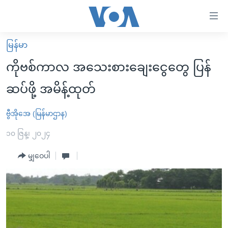
သုံး
ရ
လွယ်ကူ
မြန်မာ
မူလစာမျက်နှာ
စေ
ကိုဗစ်ကာလ အသေးစားချေးငွေတွေ ပြန်
မြန်မာ
သည့်
ဆပ်ဖို့ အမိန့်ထုတ်
ကမ္ဘာ့သတင်းများ
Link
ဗွီဒီယို
နိုင်ငံတကာ
ဗွီအိုအေ (မြန်မာဌာန)
များ
သတင်းလွတ်လပ်ခွင့်
အမေရိကန်
၁၀ ဇြန္၊ ၂၀၂၄
ပင်မ
ရပ်ဝန်းတခု လမ်းတခု အလွန်
တရုတ်
အကြောင်းအရာ
မျှဝေပါ
သို့
အင်္ဂလိပ်စာလေ့လာမယ်
အစ္စရေး-ပါလက်စတိုင်း
ကျော်
အပတ်စဉ်ကဏ္ဍများ
အမေရိကန်သုံးအီဒီယံ
ကြည့်
ရေဒီယိုနှင့်ရုပ်သံ အချက်အလက်များ
မကြေးမုံရဲ့ အင်္ဂလိပ်စာ
ရေဒီယို
ရန်
ပင်မ
ရေဒီယို/တီဗွီအစီအစဉ်
ရုပ်ရှင်ထဲက အင်္ဂလိပ်စာ
တီဗွီ