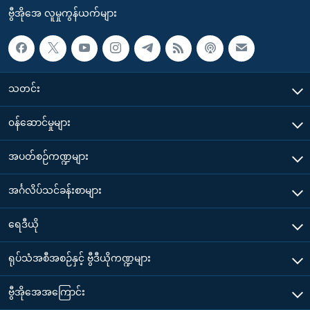
ဗွီအိုအေ လူမှုကွန်ယက်များ
သတင်း
၀န်ဆောင်မှုများ
အပတ်စဉ်ကဏ္ဍများ
အင်္ဂလိပ်သင်ခန်းစာများ
ရေဒီယို
ရုပ်သံအစီအစဉ်နှင့် ဗွီဒီယိုကဏ္ဍများ
ဗွီအိုအေအကြောင်း