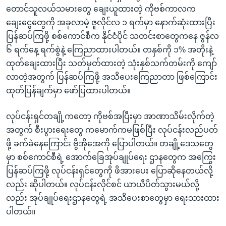
တောင်သူလယ်သမားတွေ ချေးယူထားတဲ့ ကိုဗစ်ကာလက
ချေးငွေတွေကို အခုလာမဲ့ ဇူလိုင်လ ၁ ရက်မှာ နောက်ဆုံးထားပြီး
ပြန်ဆပ်ကြဖို့ စစ်ကောင်စီက နိုင်ငံပိုင် သတင်းစာတွေကနေ ဇွန်လ
၆ ရက်နေ့ ရက်စွဲနဲ့ ကြေညာထားပါတယ်။ တနှစ်ကို ၁% အတိုးနဲ့
ထုတ်ချေးထားပြီး သတ်မှတ်ထားတဲ့ သုံးနှစ်သက်တမ်းကို ကျော်
လာတဲ့အတွက် ပြန်ဆပ်ကြဖို့ အသိပေးကြေညာတာ ဖြစ်ကြောင်း
ထုတ်ပြန်ချက်မှာ ဖော်ပြထားပါတယ်။
လုပ်ငန်းရှင်တချို့ကတော့ ကိုဗစ်အပြီးမှာ အာဏာသိမ်းလိုက်တဲ့
အတွက် စီးပွားရေးတွေ ကမောက်ကမဖြစ်ပြီး လုပ်ငန်းလည်ပတ်
ဖို့ ခက်ခဲနေကြောင်း ဗွီအိုအေကို ပြောပါတယ်။ တချို့ဒေသတွေ
မှာ စစ်ကောင်စီရဲ့ အောက်ခြေအုပ်ချုပ်ရေး ဌာနတွေက အကြွေး
ပြန်ဆပ်ကြဖို့ လုပ်ငန်းရှင်တွေကို ဖိအားပေး ပြောဆိုနေတယ်လို့
လည်း ဆိုပါတယ်။ လုပ်ငန်းလိုင်စင် ယာယီပိတ်သွားမယ်လို့
လည်း အုပ်ချုပ်ရေးဌာနတွေရဲ့ အသိပေးစာတွေမှာ ရေးသားထား
ပါတယ်။