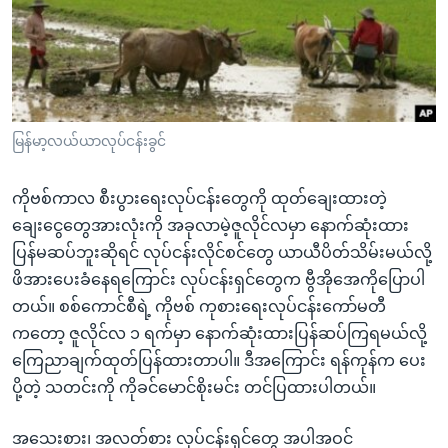
အ
သုတပဒေသာ အင်္ဂလိပ်စာ
ညွန်း
Learning English
စာမျက်နှာ
သို့
ဗွီအိုအေ လူမှုကွန်ယက်များ
ကျော်
ကြည့်
မြန်မာ့လယ်ယာလုပ်ငန်းခွင်
ရန်
ဘာသာစကားများ
ရှာဖွေ
ကိုဗစ်ကာလ စီးပွားရေးလုပ်ငန်းတွေကို ထုတ်ချေးထားတဲ့
ရန်
ချေးငွေတွေအားလုံးကို အခုလာမဲ့ဇူလိုင်လမှာ နောက်ဆုံးထား
နေရာ
ပြန်မဆပ်ဘူးဆိုရင် လုပ်ငန်းလိုင်စင်တွေ ယာယီပိတ်သိမ်းမယ်လို့
သို့
ဖိအားပေးခံနေရကြောင်း လုပ်ငန်းရှင်တွေက ဗွီအိုအေကိုပြောပါ
ကျော်
တယ်။ စစ်ကောင်စီရဲ့ ကိုဗစ် ကုစားရေးလုပ်ငန်းကော်မတီ
ရန်
ကတော့ ဇူလိုင်လ ၁ ရက်မှာ နောက်ဆုံးထားပြန်ဆပ်ကြရမယ်လို့
ကြေညာချက်ထုတ်ပြန်ထားတာပါ။ ဒီအကြောင်း ရန်ကုန်က ပေး
ပို့တဲ့ သတင်းကို ကိုခင်မောင်စိုးမင်း တင်ပြထားပါတယ်။
အသေးစား၊ အလတ်စား လုပ်ငန်းရှင်တွေ အပါအဝင်