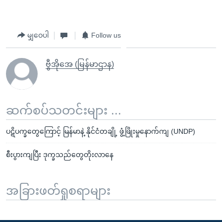
မျှဝေပါ
Follow us
ဗွီအိုအေ (မြန်မာဌာန)
ဆက်စပ်သတင်းများ ...
ပဋိပက္ခတွေကြောင့် မြန်မာနဲ့ နိုင်ငံတချို့ ဖွံ့ဖြိုးမှုနောက်ကျ (UNDP)
စီးပွားကျပြီး ဒုက္ခသည်တွေတိုးလာနေ
အခြားဖတ်ရှုစရာများ