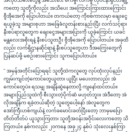
အလုပ်သမားတွေနဲ့ အသေးစား စက်မှု၊ လက်မှု လုပ်ငန်းရှင်တချို့
ကတော့ သူတို့ကိုလည်း အသိပေး အကြောင်းကြားထားကြောင်း
ဗွီအိုအေကို ပြောပါတယ်။ တကယ်တော့ ကိုဗစ်ကာလမှာ ချေးငွေ
ရယူခဲ့သူ အများစုဟာ အခြေခံလူတန်းစားနည်းပြီး လက်သင့်ရာ၊
နီးစပ်ရာလူတွေက ချေးငွေအများအပြားကို ယူခဲ့ကြောင်း ယခင်
မန္တလေးအစိုးရနဲ့ နီးစပ်သူတဦး ဗွီအိုအေကို ပြောပါတယ်။ အခုထိ
လည်း လက်ရှိဌာနဆိုင်ရာနဲ့ နီးစပ်သူတွေဟာ ဒီအကြွေးတွေကို
ပြန်ဆပ်ဖို့ မစဉ်းစားကြောင်း သူကပြောပါတယ်။
" အမှန်အတိုင်းပြောရရင် သူတို့ထဲကလူတွေ လုပ်ထုံးလုပ်နည်း
ကျွမ်းကျင်တဲ့ကောင်တွေယူတာ၊ ယူပြီး မပေးတာလည်း အဲ
ကောင်တွေပဲ။ ရသမျှ အချိန်ဆွဲနေတာလို့ ကျနော်ထင်တယ်။
အများပြည်သူထဲကို စီးသွားတဲ့ပိုက်ဆံ မဟုတ်ဘူး။ အဲဒီတော့ အဲ
လိုအချိန်က ရခဲ့တယ်ဆိုတဲ့ သူတွေပေါ့နော် အဲလူတွေက
အော်ကြီးဟစ်ကျယ်နဲ့ လက်ခမောင်းခတ်ပြီးတော့ ဘာမှမပြော
တိတ်တိတ်ပဲ ယူသွားကြတာ၊ သူတို့အဝန်းအဝိုင်းလေးကတော့ သိ
ကြတယ်။ နှစ်ကလည်း ၂၀ကနေ အခု၂၄ နှစ်ပဲ သုံးလေးနှစ်ကြာ