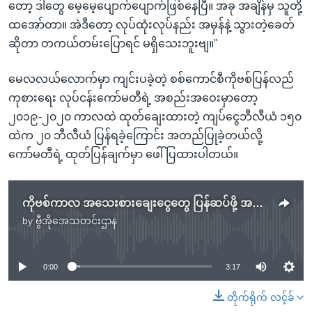
တော့ ဒါတွေ မေ့မေ့ပျောက်ပျောက်ဖြစ်နေပြီ။ အခု အချိန်မှ သူတို့
ထအော်တာ။ အဲဒီတော့ လုပ်ထုံးလုပ်နည်း အမှန်နဲ့ သွားတဲ့ခေတ်
ဆိုတာ တကယ်တမ်းပြောရင် မရှိသေးဘူးဗျ။"
မေလလယ်လောက်မှာ ကျင်းပခဲ့တဲ့ စစ်ကောင်စီကိုဗစ်ပြန်လည်
ကုစားရေး လုပ်ငန်းကော်မတီရဲ့ အစည်းအဝေးမှာတော့
၂၀၁၉-၂၀၂၀ ကာလထဲ ထုတ်ချေးထားတဲ့ ကျပ်ငွေဘီလီယံ ၁၅၀
ထဲက ၂၀ ဘီလီယံ ပြန်ရခဲ့ကြောင်း အတည်ပြုခဲ့တယ်လို့
ကော်မတီရဲ့ ထုတ်ပြန်ချက်မှာ ဖေါ်ပြထားပါတယ်။
ကိုဗစ်ကာလ အသေးစားချေးငွေတွေ ပြန်ဆပ်ဖို့ အမိန့်ထုတ်
by
ဗွီအိုအေသတင်းဌာန
No media source currently available
0:00
3:17
တိုက်ရိုက် လင့်ခ်