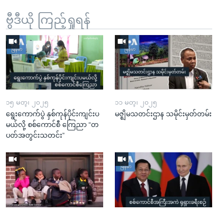
ဗွီဒီယို ကြည့်ရှုရန်
၁၅ မတ္၊ ၂၀၂၅
၁၁ မတ္၊ ၂၀၂၅
ရွေးကောက်ပွဲ နှစ်ကုန်ပိုင်းကျင်းပ
မဇ္ဈိမသတင်းဌာန သမိုင်းမှတ်တမ်း
မယ်လို့ စစ်ကောင်စီ ကြေညာ “တ
ပတ်အတွင်းသတင်း”