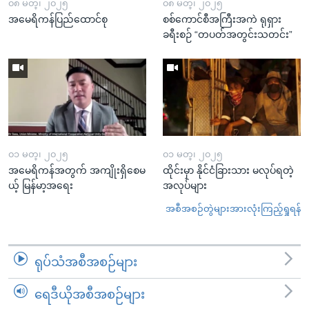
၀၈ မတ္၊ ၂၀၂၅
၀၈ မတ္၊ ၂၀၂၅
အမေရိကန်ပြည်ထောင်စု
စစ်ကောင်စီအကြီးအကဲ ရုရှား
ခရီးစဉ် “တပတ်အတွင်းသတင်း”
၀၁ မတ္၊ ၂၀၂၅
၀၁ မတ္၊ ၂၀၂၅
အမေရိကန်အတွက် အကျိုးရှိစေမ
ထိုင်းမှာ နိုင်ငံခြားသား မလုပ်ရတဲ့
ယ့် မြန်မာ့အရေး
အလုပ်များ
အစီအစဉ်တွဲများအားလုံးကြည့်ရှုရန်
ရုပ်သံအစီအစဉ်များ
ရေဒီယိုအစီအစဉ်များ