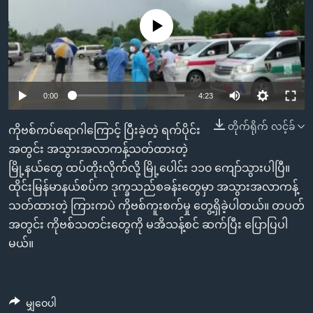
အ
သုတပဒေသာ အင်္ဂလိပ်စာ
ညွန်း
Learning English
No media source currently available
စာမျက်နှာ
သို့
ဗွီအိုအေ လူမှုကွန်ယက်များ
ကျော်
0:00
4:23
ကြည့်
ရန်
တိုက်ရိုက် လင့်ခ်
ဘာသာစကားများ
ကိုဗစ်ကပ်ရောဂါကြောင့် ပြီးခဲ့တဲ့ ရက်ပိုင်း
ရှာဖွေ
အတွင်း အသွားအလာကန့်သတ်ထားတဲ့
ရန်
မြို့နယ်တွေ ထပ်တိုးလိုက်လို့ မြို့ပေါင်း ၁၁၀ ကျော်သွားပါပြီ။
နေရာ
ထိုင်းမြန်မာနယ်စပ်က ဒုက္ခသည်စခန်းတွေမှာ အသွားအလာကန့်
သို့
သတ်ထားတဲ့ ကြားကပဲ ကိုဗစ်ကူးစက်မှု တွေ့ရှိခဲ့ပါတယ်။ တပတ်
ကျော်
အတွင်း ကိုဗစ်သတင်းတွေကို မအိသန့်စင် ဆက်ပြီး ပြောပြပါ
ရန်
မယ်။
မျှဝေပါ