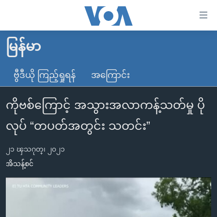
သုံး
ရ
လွယ်ကူ
မြန်မာ
မူလစာမျက်နှာ
စေ
မြန်မာ
ဗွီဒီယို ကြည့်ရှုရန်
အကြောင်း
သည့်
ကမ္ဘာ့သတင်းများ
Link
ကိုဗစ်ကြောင့် အသွားအလာကန့်သတ်မှု ပို
ဗွီဒီယို
နိုင်ငံတကာ
များ
သတင်းလွတ်လပ်ခွင့်
အမေရိကန်
လုပ် “တပတ်အတွင်း သတင်း”
ပင်မ
ရပ်ဝန်းတခု လမ်းတခု အလွန်
တရုတ်
အကြောင်းအရာ
၂၁ ၾသဂုတ္၊ ၂၀၂၁
သို့
အင်္ဂလိပ်စာလေ့လာမယ်
အစ္စရေး-ပါလက်စတိုင်း
အိသန့်စင်
ကျော်
အပတ်စဉ်ကဏ္ဍများ
အမေရိကန်သုံးအီဒီယံ
ကြည့်
ရေဒီယိုနှင့်ရုပ်သံ အချက်အလက်များ
မကြေးမုံရဲ့ အင်္ဂလိပ်စာ
ရေဒီယို
ရန်
ပင်မ
ရေဒီယို/တီဗွီအစီအစဉ်
ရုပ်ရှင်ထဲက အင်္ဂလိပ်စာ
တီဗွီ