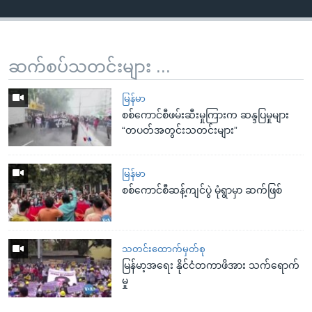
ဆက်စပ်သတင်းများ ...
မြန်မာ
စစ်ကောင်စီဖမ်းဆီးမှုကြားက ဆန္ဒပြမှုများ
“တပတ်အတွင်းသတင်းများ”
မြန်မာ
စစ်ကောင်စီဆန့်ကျင်ပွဲ မုံရွာမှာ ဆက်ဖြစ်
သတင်းထောက်မှတ်စု
မြန်မာ့အရေး နိုင်ငံတကာဖိအား သက်ရောက်
မှု