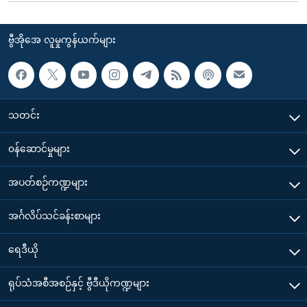
ဗွီအိုအေ လူမှုကွန်ယက်များ
သတင်း
၀န်ဆောင်မှုများ
အပတ်စဉ်ကဏ္ဍများ
အင်္ဂလိပ်သင်ခန်းစာများ
ရေဒီယို
ရုပ်သံအစီအစဉ်နှင့် ဗွီဒီယိုကဏ္ဍများ