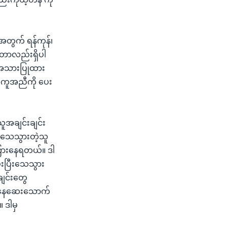
တွက် ရန်ကုန်၊
ကြတာလည်းရှိပါ
်အသားပြုထား
အကူအညီကို ပေး
သူအချင်းချင်း
့ သေသွားတဲ့သူ
ြားနေရတယ်။ ဒါ
ေးပြီးသေသွား
ျင်းတွေ
ြစ်မနေဆေးသောက်
 ဒါမှ