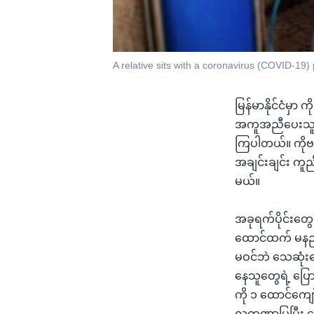
A relative sits with a coronavirus (COVID-19) 
မြန်မာနိုင်ငံမှ
အကူအညီပေးသူတ
ကြပါတယ်။ ကိုဗစ
အချင်းချင်း က
မယ်။
အခုရက်ပိုင်းတွ
ထောင်ထက် မနည်
မဝင်ဘဲ သေဆုံး
နေသူတွေရဲ့ ပြေ
ကို ၁ ထောင်ကျေ
လက္ခဏာပြပြီး န