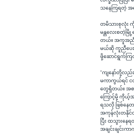
သနေကြရတဲ့ အ
တမိသားစုလုံး က
မန္တလေးစတဲ့မြိ
တယ်။ အကူအညီလိ
မယ်ဆို ကူညီပေ
ဖို့ဆောင်ရွက်က
"ကျနော်တို့လည်း
မကာကွယ်ရင် ငတ်ပ
တွေရှိတယ်။ အစ
ကြောင့်မို့ ကို
ရသလို ဖြစ်နေတ
အကုန်လုံးတနိုင
ပြီး ထသွားနေရတ
အချင်းချင်းကာကွ