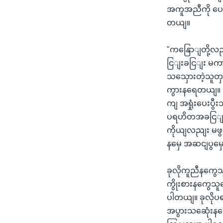
အကူအညီကို ပေးဖ
တယျ။
"ကနြောျတို့လည
ငြျးခငြျး မကာက
သသှေားတဲ့သူတှ
ကွားနရေတယျ။ ဒ
ကျ အရှုံးပေးပ
ပရဟိတအခငြျးခင
ကိုယျလညျး မဖ
နမှေ အဆငျပွမှ
ခုလိုကူညီနကွေသ
ကွိုးစားနကွေသူ
ပါတယျ။ ခုလိုပ
အပွားသဆေုံးနက