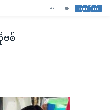
တိုက်ရိုက်
ုဗစ်