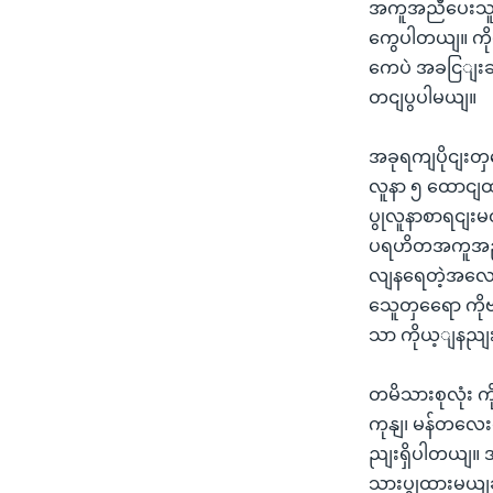
အကူအညီပေးသူတ
ကွေပါတယျ။ ကို
ကေပဲ အခငြျးခင
တငျပွပါမယျ။
အခုရကျပိုငျးတ
လူနာ ၅ ထောငျ
ပွုလူနာစာရငျး
ပရဟိတအကူအညီပေ
လျနရေတဲ့အလောင
သေူတှရေော ကို
သာ ကိုယ့ျနညျ
တမိသားစုလုံး 
ကုနျ၊ မန်တလေးစ
ညျးရှိပါတယျ။ 
သားပွုထားမယျဆ