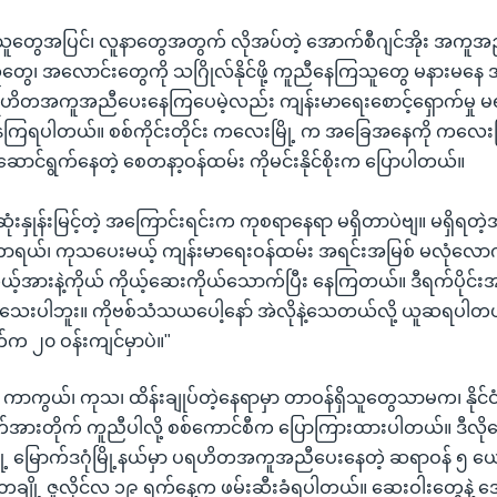
ူတွေအပြင်၊ လူနာတွေအတွက် လိုအပ်တဲ့ အောက်စီဂျင်အိုး အကူအညီပေ
တွေ၊ အလောင်းတွေကို သဂြိုလ်နိုင်ဖို့ ကူညီနေကြသူတွေ မနားမနေ
ရဟိတအကူအညီပေးနေကြပေမဲ့လည်း ကျန်းမာရေးစောင့်ရှောက်မှု မရ
ြရပါတယ်။ စစ်ကိုင်းတိုင်း ကလေးမြို့ က အခြေအနေကို ကလေးမြို
ဆောင်ရွက်နေတဲ့ စေတနာ့ဝန်ထမ်း ကိုမင်းနိုင်စိုးက ပြောပါတယ်။
းနှုန်းမြင့်တဲ့ အကြောင်းရင်းက ကုစရာနေရာ မရှိတာပဲဗျ။ မရှိရတ
ယ်၊ ကုသပေးမယ့် ကျန်းမာရေးဝန်ထမ်း အရင်းအမြစ် မလုံလောက
ုယ့်အားနဲ့ကိုယ် ကိုယ့်ဆေးကိုယ်သောက်ပြီး နေကြတယ်။ ဒီရက်ပိုင်း
သေးပါဘူး။ ကိုဗစ်သံသယပေါ့နော် အဲလိုနဲ့သေတယ်လို့ ယူဆရပါတ
က ၂၀ ဝန်းကျင်မှာပဲ။"
ကာကွယ်၊ ကုသ၊ ထိန်းချုပ်တဲ့နေရာမှာ တာဝန်ရှိသူတွေသာမက၊ နိုင်ငံသ
က်အားတိုက် ကူညီပါလို့ စစ်ကောင်စီက ပြောကြားထားပါတယ်။ ဒီလိုပြ
်မြို့ မြောက်ဒဂုံမြို့နယ်မှာ ပရဟိတအကူအညီပေးနေတဲ့ ဆရာဝန် ၅
ချို့ ဇူလိုင်လ ၁၉ ရက်နေ့က ဖမ်းဆီးခံရပါတယ်။ ဆေးဝါးတွေနဲ့ အေ