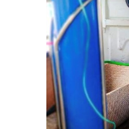
သုတပဒေသာ အင်္ဂလိပ်စာ
အ
ညွန်း
စာမျက်နှာ
သို့
ကျော်
ကြည့်
ရန်
ရှာဖွေ
ရန်
နေရာ
သို့
ကျော်
ရန်