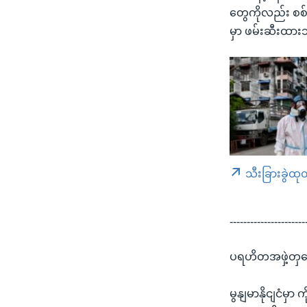
တွေကိုလည်း စစ်
မှာ ဖမ်းဆီးထား
သီးခြားခွဲထု
----------------------
ပရဟိတအဖှဲ့တှကေ
မွနျမာနိုငျငံမှ