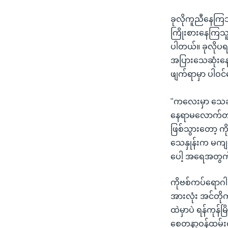
ခုလိုကူညီနေကြသ
ကြိုးစားနေကြသူ
ပါတယ်။ ခုလိုပ
အပြားသေဆုံးနေက
ဖျက်ရာမှာ ပါဝင်
"ကလေးမှာ သေဆုံ
နေရာမလောက်တာရ
ဖြစ်သွားတော့ ကိ
သေနှုန်းက မကျ
ပေါ့ အရေအတွက်
ကိုဗစ်ကပ်ရောဂါ 
အားလုံး အင်တို
ထဲမှာပဲ ရန်ကုန
စေတနာ့ဝန်ထမ်းတ