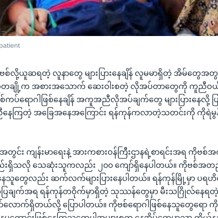
patient
ာ ကိုဗစ်လို့ယူဆရတဲ့ လူနာတွေ များပြားနေချိန် လူမမာရှိတဲ့ အိမ်တွေ
ချို့က အစားအသောက် ဆေးဝါးစတဲ့ လိုအပ်တာတွေကို ကူညီဝယ်
်ကပ်ရောဂါဖြစ်နေချိန် အကူအညီလိုအပ်ချက်တွေ များပြားနေလို့ 
ူညီနေကြတဲ့ အခြေအနေအကြောင်း ရန်ကုန်ကလာတဲ့သတင်းကို ကိုရဲမွ
ေအတွင်း ကျန်းမာရေးနဲ့ အားကစားဝန်ကြီးဌာနရဲ့စာရင်းအရ ကိုဗစ်
းရှိသလို သေဆုံးသူကလည်း ၂၀၀ ကျော်ရှိနေပါတယ်။ ကိုဗစ်အတည
နေသူတွေလည်း ဆက်လက်များပြားနေပါတယ်။ ရန်ကုန်မြို့မှာ ပ
ာပြချက်အရ ရန်ကုန်တဝိုက်မှာရှိတဲ့ သုဿန်တွေမှာ မီးသဂြိုလ်နေရ
ာ်လောက်ရှိတယ်လို့ ပြောပါတယ်။ ကိုဗစ်ရောဂါဖြစ်နေသူတွေရော ကိ
ေမကောင်းဖြစ်နေကြသူတွေပါအများစုက နေအိမ်တွေမှာသာ ကိုယ့်နည