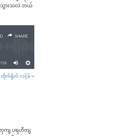
ဆီးသွားသလဲ ဘယ်
D
SHARE
7:21
တိုက်ရိုက် လင့်ခ်
SHARE
ှအေတှကျ ပရဟိတျ