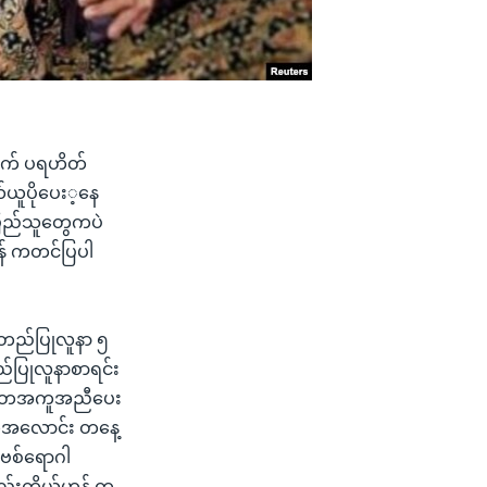
အတွက် ပရဟိတ်
ယူပိုပေး့နေ
ပြည်သူတွေကပဲ
န် ကတင်ပြပါ
အတည်ပြုလူနာ ၅
်ပြုလူနာစာရင်း
ရဟိတအကူအညီပေး
တဲ့အလောင်း တနေ့
ုဗစ်ရောဂါ
်းကိုယ့်ဟန် ကု