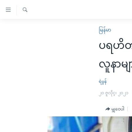
သုံး
ရ
ရှာဖွေ
လွယ်ကူ
မူလစာမျက်နှာ
မြန်မာ
ရ
စေ
မြန်မာ
လာ
ပရဟိတအ
သည့်
ဒ်
ကမ္ဘာ့သတင်းများ
Link
ဗွီဒီယို
နိုင်ငံတကာ
လူနာမျ
များ
သတင်းလွတ်လပ်ခွင့်
အမေရိကန်
ပင်မ
ရပ်ဝန်းတခု လမ်းတခု အလွန်
တရုတ်
ရဲမွန်
အကြောင်းအရာ
အင်္ဂလိပ်စာလေ့လာမယ်
အစ္စရေး-ပါလက်စတိုင်း
၂၀ ဇူလိုင္၊ ၂၀၂၁
သို့
အပတ်စဉ်ကဏ္ဍများ
အမေရိကန်သုံးအီဒီယံ
ကျော်
မျှဝေပါ
ကြည့်
ရေဒီယိုနှင့်ရုပ်သံ အချက်အလက်များ
မကြေးမုံရဲ့ အင်္ဂလိပ်စာ
ရေဒီယို
ရန်
ရေဒီယို/တီဗွီအစီအစဉ်
ရုပ်ရှင်ထဲက အင်္ဂလိပ်စာ
တီဗွီ
ပင်မ