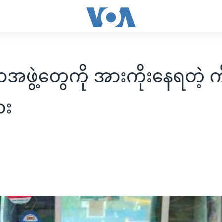
ဖွဲ့တွေကို အားကိုးနေရတဲ့ ကိ
ား