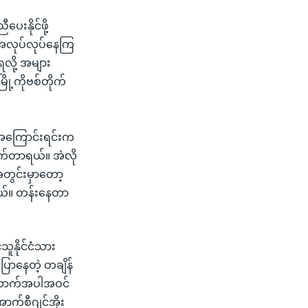
းနိုင်ဖို့
 အလုပ်လုပ်နေကြ
လို့ အများ
့ကိုဗစ်တိုက်
ဲ့အကြောင်းရင်းက
်တာရယ်။ အဲလို
အတွင်းမှာတော့
ယ်။ တန်းနေတာ
ူနိုင်ငံသား
ောနေတဲ့ တချိန်
 ယောက်အပါအဝင်
ာက်စီဂျင်အိုး