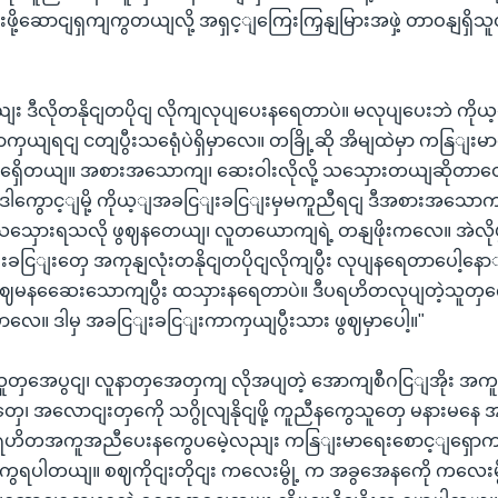
ို့ဆောငျရှကျကွတယျလို့ အရှင့ျကြေးကြှနျမြားအဖှဲ့ တာဝနျရှိသ
ျး ဒီလိုတနိုငျတပိုငျ လိုကျလုပျပေးနရေတာပဲ။ မလုပျပေးဘဲ ကိ
ှယျရငျ ငတျပွီးသရေုံပဲရှိမှာလေ။ တခြို့ဆို အိမျထဲမှာ ကနြျးမ
ရှေိတယျ။ အစားအသောကျ၊ ဆေးဝါးလိုလို့ သသှေားတယျဆိုတာတှေ
ါကွောင့ျမို့ ကိုယ့ျအခငြျးခငြျးမှမကူညီရငျ ဒီအစားအသောက
ွီးသသှေားရသလို ဖွဈနတေယျ၊ လူတယောကျရဲ့ တနျဖိုးကလေ။ အဲလိုဖ
ြျးတှေ အကုနျလုံးတနိုငျတပိုငျလိုကျပွီး လုပျနရေတာပေါ့နော
ွဈမနဆေေးသောကျပွီး ထသှားနရေတာပဲ။ ဒီပရဟိတလုပျတဲ့သူတှကေ
ောလေ။ ဒါမှ အခငြျးခငြျးကာကှယျပွီးသား ဖွဈမှာပေါ့။"
ူတှအေပွငျ၊ လူနာတှအေတှကျ လိုအပျတဲ့ အောကျစီဂငြျအိုး အကူအည
တှေ၊ အလောငျးတှကေို သဂွိုလျနိုငျဖို့ ကူညီနကွေသူတှေ မနားမနေ
ရဟိတအကူအညီပေးနကွေပမေဲ့လညျး ကနြျးမာရေးစောင့ျရှောကျမှု
ွေရပါတယျ။ စဈကိုငျးတိုငျး ကလေးမွို့ က အခွအေနကေို ကလေးမွ