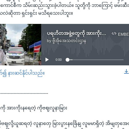
ကောင်စီက သိမ်းဆည်းသွားခဲ့ပါတယ်။ သူတို့ကို ဘာကြောင့် ဖမ်း
သလဲဆိုတာ ရှင်းရှင်း မသိရသေးပါဘူး။
ပရဟိတအဖွဲ့တွေကို အားကိုးနေရတဲ့ ကိုဗစ်လူနာများ
EMBE
by
ဗွီအိုအေသတင်းဌာန
No media source currently available
0:00
တ်၍ နားဆင်နိုင်ပါသည်။
EMBED
----------------------------------
ို အားကိုးနရေတဲ့ ကိုဗဈလူနာမြား
ာ ကိုဗဈလို့ယူဆရတဲ့ လူနာတှေ မြားပွားနခြေိနျ လူမမာရှိတဲ့ အိမျတ