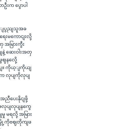
ူတဦးက ပွောပါ
ုယ့ျပွညျသူအခ
ာရေးမကောငျးလို့
 အမြားကွီး
ျနဲ့ ဆေးဝါးအတှ
ွဈနလေို့
ျ။ ကိုယ့ျကိုယျ
 လုပျကိုလုပျ
ီပေးနိုငျဖို့
 အလုပျလုပျနကွေ
 မရလို့ အမြား
ို့ကိုဗဈတိုကျဖ