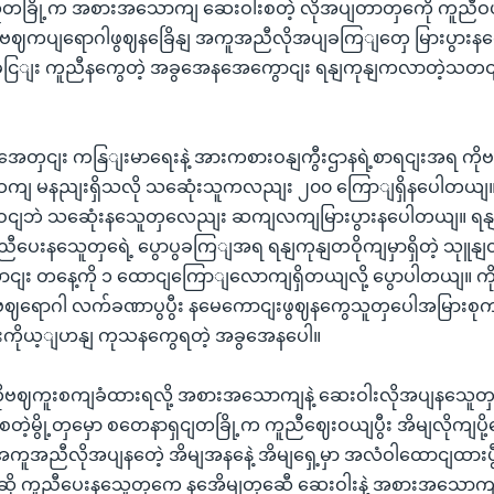
ခြို့က အစားအသောကျ ဆေးဝါးစတဲ့ လိုအပျတာတှကေို ကူညီဝယ
ဗဈကပျရောဂါဖွဈနခြေိနျ အကူအညီလိုအပျခကြျတှေ မြားပွားနလေိ
ြျး ကူညီနကွေတဲ့ အခွအေနအေကွောငျး ရနျကုနျကလာတဲ့သတငျးကိ
ှအေတှငျး ကနြျးမာရေးနဲ့ အားကစားဝနျကွီးဌာနရဲ့စာရငျးအရ က
ထကျ မနညျးရှိသလို သဆေုံးသူကလညျး ၂၀၀ ကြောျရှိနပေါတယ
မဝငျဘဲ သဆေုံးနသေူတှလေညျး ဆကျလကျမြားပွားနပေါတယျ။ ရနျကုန
းနသေူတှရေဲ့ ပွောပွခကြျအရ ရနျကုနျတဝိုကျမှာရှိတဲ့ သုူနျတှမ
ျး တနေ့ကို ၁ ထောငျကြောျလောကျရှိတယျလို့ ပွောပါတယျ။ က
ဗဈရောဂါ လက်ခဏာပွပွီး နမေကောငျးဖွဈနကွေသူတှပေါအမြားစုက
းကိုယ့ျဟနျ ကုသနကွေရတဲ့ အခွအေနပေါ။
ကိုဗဈကူးစကျခံထားရလို့ အစားအသောကျနဲ့ ဆေးဝါးလိုအပျနသေူ
တဲ့မွို့တှမှော စတေနာရှငျတခြို့က ကူညီဈေးဝယျပွီး အိမျလိုကျပ
အကူအညီလိုအပျနတေဲ့ အိမျအနနေဲ့ အိမျရှေ့မှာ အလံဝါထောငျထားပ
ို ကူညီပေးနသေူတှကေ နအေိမျတှဆေီ ဆေးဝါးနဲ့ အစားအသောကျ 