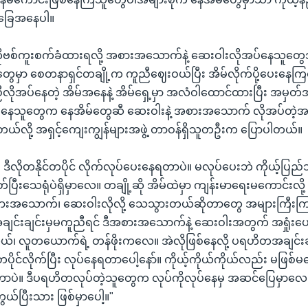
ခြေအနေပါ။
ိုဗစ်ကူးစက်ခံထားရလို့ အစားအသောက်နဲ့ ဆေးဝါးလိုအပ်နေသူတွေအ
ု့တွေမှာ စေတနာရှင်တချို့က ကူညီဈေးဝယ်ပြီး အိမ်လိုက်ပို့ပေးနေ
ုအပ်နေတဲ့ အိမ်အနေနဲ့ အိမ်ရှေ့မှာ အလံဝါထောင်ထားပြီး အမှတ
းနေသူတွေက နေအိမ်တွေဆီ ဆေးဝါးနဲ့ အစားအသောက် လိုအပ်တဲ့
ြတယ်လို့ အရှင့်ကျေးကျွန်များအဖွဲ့ တာဝန်ရှိသူတဦးက ပြောပါတယ်။
 ဒီလိုတနိုင်တပိုင် လိုက်လုပ်ပေးနေရတာပဲ။ မလုပ်ပေးဘဲ ကိုယ့်ပြည်
ြီးသေရုံပဲရှိမှာလေ။ တချို့ဆို အိမ်ထဲမှာ ကျန်းမာရေးမကောင်းလို
ားအသောက်၊ ဆေးဝါးလိုလို့ သေသွားတယ်ဆိုတာတွေ အများကြီးက
ယ့်အချင်းချင်းမှမကူညီရင် ဒီအစားအသောက်နဲ့ ဆေးဝါးအတွက် အရှုံးပ
ယ်၊ လူတယောက်ရဲ့ တန်ဖိုးကလေ။ အဲလိုဖြစ်နေလို့ ပရဟိတအချင်းခ
်တပိုင်လိုက်ပြီး လုပ်နေရတာပေါ့နော်။ ကိုယ့်ကိုယ်ကိုယ်လည်း မဖ
ာပဲ။ ဒီပရဟိတလုပ်တဲ့သူတွေက လုပ်ကိုလုပ်နေမှ အဆင်ပြေမှာလေ။
ယ်ပြီးသား ဖြစ်မှာပေါ့။"