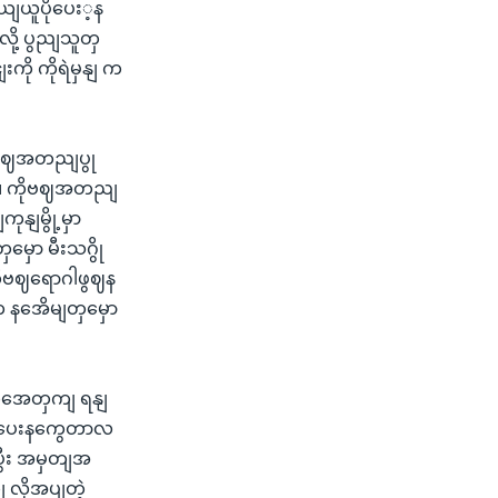
ျယူပိုပေး့န
ု့ ပွညျသူတှ
ု ကိုရဲမှနျ က
ိုဗဈအတညျပွု
ျ။ ကိုဗဈအတညျ
ျမွို့မှာ
ှော မီးသဂွို
ိုဗဈရောဂါဖွဈန
 နအေိမျတှမှော
တှအေတှကျ ရနျ
ို့ပေးနကွေတာလ
ွီး အမှတျအ
လိုအပျတဲ့