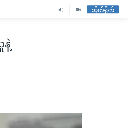
တိုက်ရိုက်
နဲ့