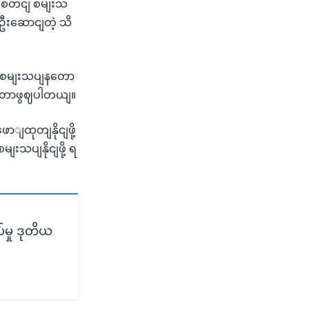
ီး စတငျ စမျးသ
ဦးဆောငျတဲ့ သိ
ု စမျးသပျနတော
သှားတာဖွဈပါတယျ။
ျထုတျနိုငျဖို့
းသပျနိုငျဖို့ ရ
ှု ဒုတိယ