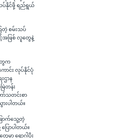
ိုင်ဖို့ ရည်ရွယ်
တဲ့ စမ်းသပ်
အဖြစ် လူတွေနဲ့
ှုတွေက
ာင်း လုပ်နိုင်ပုံ
ရေးဌာန
မြဲတန်း
တော်သတင်းစာ
းသွားပါတယ်။
ောက်သွေ့တဲ့
ု့ ပြောပါတယ်။
တွေမှာ ရောဂါပိုး