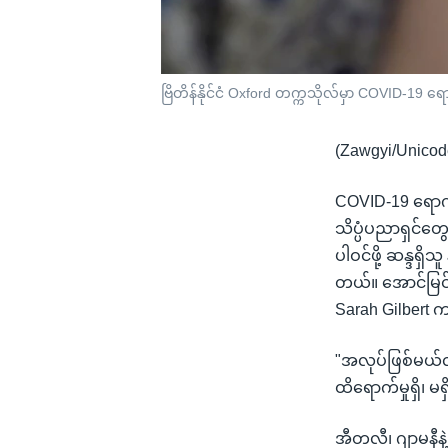
ဗြိတိန်နိုင်ငံ Oxford တက္ကသိုလ်မှာ COVID-19 
(Zawgyi/Unicod
COVID-19 ရောဂါက
သိပ္ပံပညာရှင်တ
ပါဝင်ဖို့ ဆန္ဒ
တယ်။ အောင်မြင်မ
Sarah Gilbert
"အလုပ်ဖြစ်မယ်လိ
ထိရောက်မှုရှိ၊ 
အီတလီ၊ ဂျာမနီန