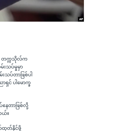
rd တက္ကသိုလ်က
်းသပ်မှုမှာ
စမ်းသပ်တာဖြစ်ပါ
ညာရှင် ပါမောက္ခ
်နေတာဖြစ်လို့
ါတယ်။
်နိုင်ဖို့