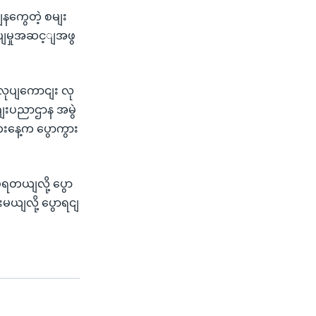
ကွေတဲ့ စမျး
ျမှုအဆင့ျအဖွ
ျ လုပျကောငျး လု
ညျးပညာဌာန အမွဲ
းနေ့က ပွောကွား
ံရတယျလို့ ပွော
မယျလို့ ပွောရငျ