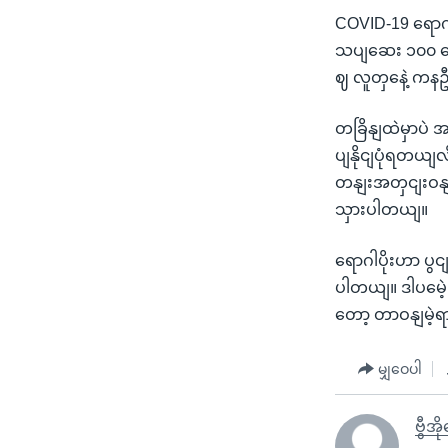
COVID-19 ရော
သပျဆေး ၁၀၀ လ
ဈ လူတှနေဲ့ ကနဦ
တခြိနျထဲမှာပဲ အ
ပျနိုငျပုံရတယျ
တနျးအတှငျးဝနျ
သှားပါတယျ။
ရောဂါပိုးဟာ ပွ
ပါတယျ။ ဒါပမေဲ့
တော့ တာဝနျမဲ့
မျှဝေပါ
ဗွီအိ