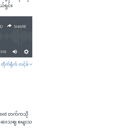
်ရှင်။
D
SHARE
3:02
တိုက်ရိုက် လင့်ခ်
SHARE
Oxford တက်ကသို
။ ဆေးသဈ စမျးသ