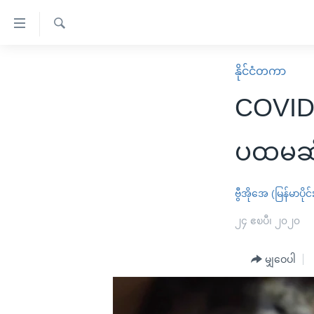
သုံး
ရ
ရှာဖွေ
လွယ်ကူ
မူလစာမျက်နှာ
နိုင်ငံတကာ
ရ
စေ
မြန်မာ
လာ
COVID-
သည့်
ဒ်
ကမ္ဘာ့သတင်းများ
Link
ဗွီဒီယို
နိုင်ငံတကာ
ပထမဆု
များ
သတင်းလွတ်လပ်ခွင့်
အမေရိကန်
ပင်မ
ရပ်ဝန်းတခု လမ်းတခု အလွန်
တရုတ်
ဗွီအိုအေ (မြန်မာပိုင်
အကြောင်းအရာ
အင်္ဂလိပ်စာလေ့လာမယ်
အစ္စရေး-ပါလက်စတိုင်း
၂၄ ဧၿပီ၊ ၂၀၂၀
သို့
အပတ်စဉ်ကဏ္ဍများ
အမေရိကန်သုံးအီဒီယံ
ကျော်
မျှဝေပါ
ကြည့်
ရေဒီယိုနှင့်ရုပ်သံ အချက်အလက်များ
မကြေးမုံရဲ့ အင်္ဂလိပ်စာ
ရေဒီယို
ရန်
ရေဒီယို/တီဗွီအစီအစဉ်
ရုပ်ရှင်ထဲက အင်္ဂလိပ်စာ
တီဗွီ
ပင်မ