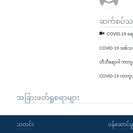
ဆက်စပ်သတင
COVID-19 ရောဂ
COVID-19 ဒဏ်သင့် 
တီဘီရောဂါ ကာကွ
COVID-19 ကာကွယ်
အခြားဖတ်ရှုစရာများ
သတင်း
၀န်ဆောင်မှ