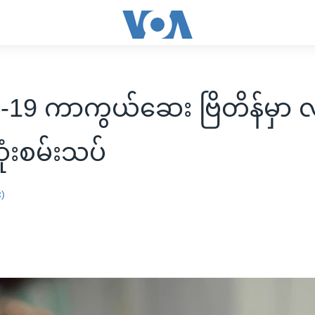
19 ကာကွယ်ဆေး ဗြိတိန်မှာ လူ
ံးစမ်းသပ်
း)