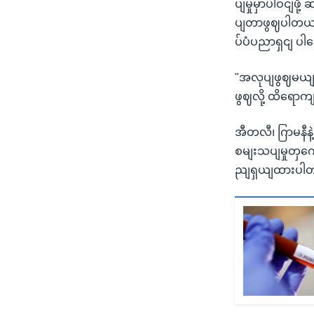
ပျမှုမှာပါဝငျဖ
ပျတာဖွဈပါတယျ။
ပ်ပံပညာရှငျ ပါ
"အလုပျဖွဈမယျလ
ဖွဈလို့ ထိရောကျ
အီတလီ၊ ဂြာမနီ
စမျးသပျမှုတှကေိ
ညျရှယျထားပါ