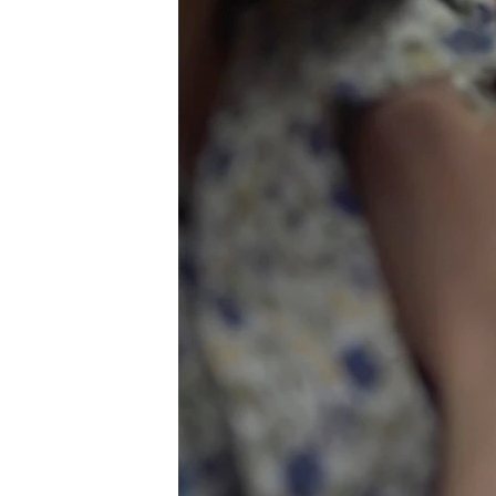
သုတပဒေသာ အင်္ဂလိပ်စာ
အ
ညွန်း
စာမျက်နှာ
သို့
ကျော်
ကြည့်
ရန်
ရှာဖွေ
ရန်
နေရာ
သို့
ကျော်
ရန်