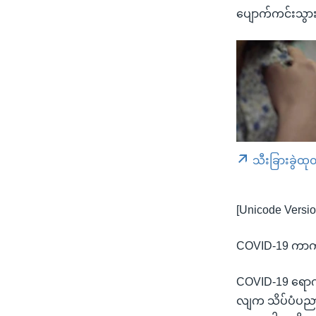
ပျောက်ကင်းသွား
သီးခြားခွဲထု
[Unicode Versio
COVID-19 ကာကှ
COVID-19 ရောဂါ
လျက သိပ်ပံပည