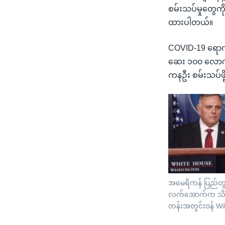
စမ်းသပ်မှုတွေကို
ထားပါတယ်။
COVID-19 ရောဂ
ဆေး ၁၀၀ လောက်
ကနဦး စမ်းသပ်ဖိ
အမေရိကန် ပြည်တွင
လက်အောက်က သိပ္ပ
တန်းအတွင်းဝန် Wi