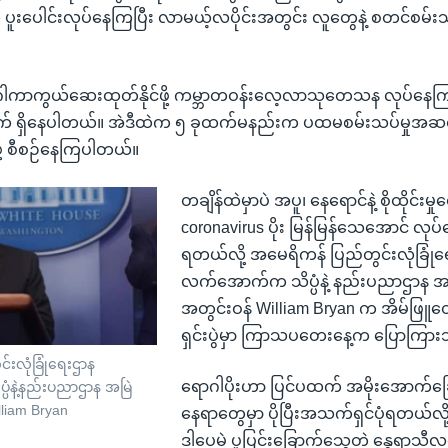
 ပူးပေါင်းလုပ်နေကြပြီး လာမယ့်လပိုင်းအတွင်း လူတွေနဲ့ စတင်စမ်းသပ်န
ါကာကွယ်ဆေးထုတ်နိုင်ဖို့ ကမ္ဘာတဝန်းလေ့လာသုတေသန လုပ်နေကြ
 ရှိနေပါတယ်။ အဲဒီထဲက ၅ ခုထက်မနည်းက ပထမစမ်းသပ်မှုအဆင့်
ု့ စီစဉ်နေကြပါတယ်။
တချိန်ထဲမှာပဲ အပူ၊ နေရောင်နဲ့ စိုထိုင်းမ
coronavirus ပိုး မြန်မြန်သေအောင် လုပ်ကေ
ရတယ်လို့ အမေရိကန် ပြည်တွင်းလုံခြုံ
လက်အောက်က သိပ္ပံနဲ့ နည်းပညာဌာန အ
အတွင်းဝန် William Bryan က အိမ်ဖြူ
ရှင်းပွဲမှာ ကြာသပတေးနေ့က ပြောကြာ
်းလုံခြုံရေးဌာန
ရောဂါပိုးဟာ ပြင်ပထက် အမိုးအောက်ခြ
ံနဲ့နည်းပညာဌာန အမြဲ
lliam Bryan
နေရာတွေမှာ ပိုပြီးအသက်ရှင်ပုံရတယ်လိ
ဒါပေမဲ့ ပူပြင်းခြောက်သွေ့တဲ့ နွေရာသီလ