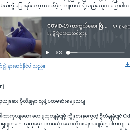
မယ်လို့ ပြောရင်တော့ တာဝန်မဲ့ရာကျတယ်လို့လည်း သူက ပြောပါတယ
COVID-19 ကာကွယ်ဆေး ဗြိတိန်မှာ လူနဲ့ ပထမဆုံးစမ်းသပ်
EMBE
by
ဗွီအိုအေသတင်းဌာန
No media source currently available
0:00
တ်၍ နားဆင်နိုင်ပါသည်။
EMBED
n]
ယျဆေး ဗွိတိနျမှာ လူနဲ့ ပထမဆုံးစမျးသပျ
ကာကှယျဆေး ဖောျထုတျနိုငျဖို့ ကွိုးစားနကွေတဲ့ ဗွိတိနျနိုငျငံ 
ာရှငျတှကေ လူတှမှော ပထမဆုံး ဆေးထိုး စမျးသပျခဲ့ကွပါတယျ