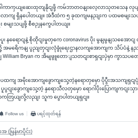
ဂါကာကှယျဆေးထုတျနိုငျဖို့ ကမ်ဘာတဝနျးလေ့လာသုတသေန လုပျန
ောကျ ရှိနပေါတယျ။ အဲဒီထဲက ၅ ခုထကျမနညျးက ပထမစမျးသပ
း စမျးသပျဖို့ စီစဉျနကွေပါတယျ။
ပူ၊ နရေောငျနဲ့ စိုထိုငျးမှုတှကေ coronavirus ပိုး မွနျမွနျသအေောင
လို့ အမရေိကနျ ပွညျတှငျးလုံခွုံရေးဌာနလကျအောကျက သိပ်ပံနဲ့ န
 William Bryan က အိမျဖွူတောျသတငျးစာရှငျးပှဲမှာ ကွာသပတေ
ငျပထကျ အမိုးအောကျခွောကျသှေ့တဲ့နရောတှမှော ပိုပွီးအသကျရှငျပု
 ပူပွငျးခွောကျသှေ့တဲ့ နှရောသီလတှမှော ရောဂါပိုးပြောကျကငျးသှား
ရာကတြယျလို့လညျး သူက ပွောပါတယျရှငျ။
Follow us
ပရင့်ထုတ်ရန်
ုအေ (မြန်မာပိုင်း)