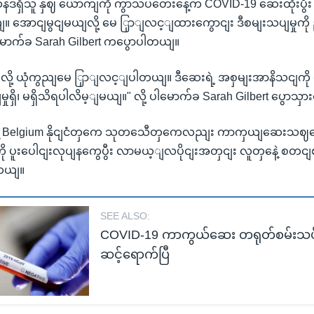
ို့ ဆန်ဒရှိသူ နှဈ ယောကျကို ကွာသပတေးနေ့က COVID-19 ဆေးထိုးပွ
 အောငျမွငျမယျလို့ မေ ြှာျလင့ျထားကွောငျး ဒီစမျးသပျမှုကို 
မောက်ခ Sarah Gilbert ကပွောပါတယျ။
ို့ ယုံကွညျမေ ြှာျလင့ျပါတယျ။ ဒီဆေးရဲ့ အစှမျးအာနိသငျကိ
မှုရှိ၊ မရှိသိရပါလိမ့ျမယျ။" လို့ ပါမောက်ခ Sarah Gilbert ပွော
နဲ့ Belgium နိုငျငံတှကေ သုတသေီတှကေလညျး ကာကှယျဆေးသဈဖော
ု ပူးပေါငျးလုပျနကွေပွီး လာမယ့ျလပိုငျးအတှငျး လူတှနေဲ့ စတငျစမျ
တယျ။
SEE ALSO:
COVID-19 ကာကွယ်ဆေး တရုတ်စမ်းသပ်မ
ဆင့်ရောက်ပြီ