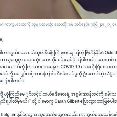
ရောဂါကာကွယ်ဆေးကို လူနဲ့ ပထမဆုံး ဆေးထိုး စမ်းသပ်နေပုံ။ (ဧပြီ ၂၃၊ ၂၀၂၀)
e)
ာကွယ်ဆေး ဖော်ထုတ်နိုင်ဖို့ ကြိုးစားနေကြတဲ့ ဗြိတိန်နိုင်ငံ Oxfo
ွေက လူတွေမှာ ပထမဆုံး ဆေးထိုး စမ်းသပ်ခဲ့ကြပါတယ်။ ဆေးသစ် စမ
ရှိသူ နှစ် ယောက်ကို ကြာသပတေးနေ့က COVID-19 ဆေးထိုးပြီး စတင် 
ယ်လို့ မေ ျှာ်လင့်ထားကြောင်း ဒီစမ်းသပ်မှုကို ဦးဆောင်တဲ့ သိပ္ပံပ
 ကပြောပါတယ်။
ု့ ယုံကြည်မေ ျှာ်လင့်ပါတယ်။ ဒီဆေးရဲ့ အစွမ်းအာနိသင်ကို စမ်းသပ
မရှိသိရပါလိမ့်မယ်။" လို့ ပါမောက္ခ Sarah Gilbert ပြောသွားတာဖြစ်ပ
ဲ့ Belgium နိုင်ငံတွေက သုတေသီတွေကလည်း ကာကွယ်ဆေးသစ်ဖော်ထုတ