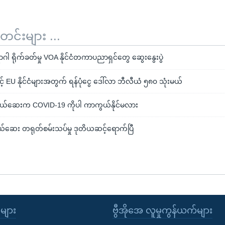
်းများ ...
ါ ရိုက်ခတ်မှု VOA နိုင်ငံတကာပညာရှင်တွေ ဆွေးနွေးပွဲ
EU နိုင်ငံများအတွက် ရန်ပုံငွေ ဒေါ်လာ ဘီလီယံ ၅၈၀ သုံးမယ်
ယ်ဆေးက COVID-19 ကိုပါ ကာကွယ်နိုင်မလား
ဆေး တရုတ်စမ်းသပ်မှု ဒုတိယဆင့်ရောက်ပြီ
ုများ
ဗွီအိုအေ လူမှုကွန်ယက်များ