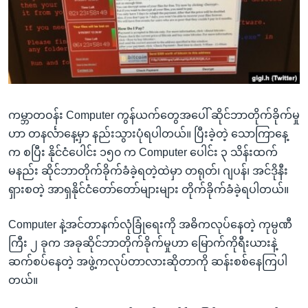
အ
သုတပဒေသာ အင်္ဂလိပ်စာ
ညွန်း
Learning English
စာမျက်နှာ
သို့
ဗွီအိုအေ လူမှုကွန်ယက်များ
ကျော်
ကြည့်
ကမ္ဘာတဝန်း Computer ကွန်ယက်တွေအပေါ် ဆိုင်ဘာတိုက်ခိုက်မှု
ရန်
ဘာသာစကားများ
ဟာ တနင်္လာနေ့မှာ နည်းသွားပုံရပါတယ်။ ပြီးခဲ့တဲ့ သောကြာနေ့
ရှာဖွေ
က စပြီး နိုင်ငံပေါင်း ၁၅၀ က Computer ပေါင်း ၃ သိန်းထက်
ရန်
မနည်း ဆိုင်ဘာတိုက်ခိုက်ခံခဲ့ရတဲ့ထဲမှာ တရုတ်၊ ဂျပန်၊ အင်ဒိုနီး
နေရာ
ရှားစတဲ့ အာရှနိုင်ငံတော်တော်များများ တိုက်ခိုက်ခံခဲ့ရပါတယ်။
သို့
ကျော်
Computer နဲ့အင်တာနက်လုံခြုံရေးကို အဓိကလုပ်နေတဲ့ ကုမ္ပဏီ
ရန်
ကြီး ၂ ခုက အခုဆိုင်ဘာတိုက်ခိုက်မှုဟာ မြောက်ကိုရီးယားနဲ့
ဆက်စပ်နေတဲ့ အဖွဲ့ကလုပ်တာလားဆိုတာကို ဆန်းစစ်နေကြပါ
တယ်။