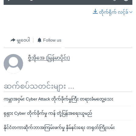
တိုက်ရိုက် လင့်ခ်
မျှဝေပါ
Follow us
ဗွီအိုအေ (မြန်မာပိုင်း)
ဆက်စပ်သတင်းများ ...
ကမ္ဘာအဝှမ်း Cyber Attack တိုက်ခိုက်မှုကြီး တရားခံမတွေ့သေး
ရုရှား Cyber တိုက်ခိုက်မှု ကန် တုံ့ပြန်အရေးယူမည်
နိုင်ငံတကာဆိုက်ဘာအကြမ်းဖက်မှု နှိမ်နင်းရေး တရုတ်ကြိုးပမ်း