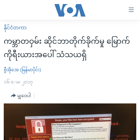
သုံး
ရ
လွယ်ကူ
နိုင်ငံတကာ
မူလစာမျက်နှာ
စေ
ကမ္ဘာတဝှမ်း ဆိုင်ဘာတိုက်ခိုက်မှု မြောက်
မြန်မာ
သည့်
ကိုရီးယားအပေါ် သံသယရှိ
ကမ္ဘာ့သတင်းများ
Link
ဗွီဒီယို
နိုင်ငံတကာ
ဗွီအိုအေ (မြန်မာပိုင်း)
များ
သတင်းလွတ်လပ်ခွင့်
အမေရိကန်
၁၆ ေမ၊ ၂၀၁၇
ပင်မ
ရပ်ဝန်းတခု လမ်းတခု အလွန်
တရုတ်
အကြောင်းအရာ
မျှဝေပါ
သို့
အင်္ဂလိပ်စာလေ့လာမယ်
အစ္စရေး-ပါလက်စတိုင်း
ကျော်
အပတ်စဉ်ကဏ္ဍများ
အမေရိကန်သုံးအီဒီယံ
ကြည့်
ရေဒီယိုနှင့်ရုပ်သံ အချက်အလက်များ
မကြေးမုံရဲ့ အင်္ဂလိပ်စာ
ရေဒီယို
ရန်
ပင်မ
ရေဒီယို/တီဗွီအစီအစဉ်
ရုပ်ရှင်ထဲက အင်္ဂလိပ်စာ
တီဗွီ