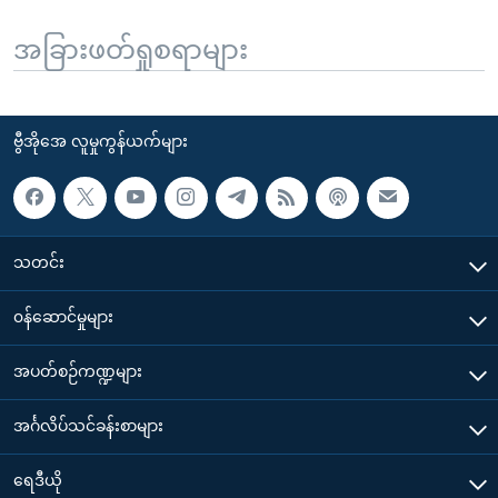
အခြားဖတ်ရှုစရာများ
ဗွီအိုအေ လူမှုကွန်ယက်များ
သတင်း
၀န်ဆောင်မှုများ
အပတ်စဉ်ကဏ္ဍများ
အင်္ဂလိပ်သင်ခန်းစာများ
ရေဒီယို