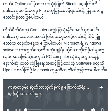
တယ်။ Online ပေါ်မှာသာ အသုံးပြုတဲ့ Bitcoin ငွေကြေးကို
ဒေါ်လာ ၃၀၀ ဖိုးပေးမှ File တွေပြန်သုံးလို့ရမယ်လို့ ပြန်ပေးငွေ
တောင်းခဲ့တာဖြစ်ပါတယ်။
တိုက်ခိုက်ခံရတဲ့ Computer တွေပြန်သုံးနိုင်အောင် စုစုပေါင်း
ဒေါ်လာ ၇ သောင်းအောက် ပြန်ပေးငွေပေးခဲ့တယ်လို့ အိမ်ဖြူ
တော်က တနင်္လာနေ့က ပြောပါတယ်။ Microsoft ရဲ့ Windows
software ဟာကွက်တွေကိုအသုံးချပြီး ဆိုင်ဘာတိုက်ခိုက်မှုတွေ
လုပ်နေတာဖြစ်တဲ့အတွက် PC computer သုံးသူတွေအနေနဲ့
နောက်ဆုံးထုတ် လုံခြုံရေးအဆင့်မြှင့်ထားတဲ့ Software တွေကို
Update လုပ်ကြဖို့ Microsoft ကုမ္ပဏီက တိုက်တွန်းထားပါတယ်။
ကမ္ဘာတဝှမ်း ဆိုက်ဘာတိုက်ခိုက်မှု မြောက်ကိုရီးယားအပေါ် သံသယရှိ
by
ဗွီအိုအေသတင်းဌာန
No media source currently available
0:00
1:44