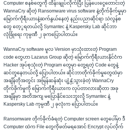
Computer စနစ်တွေကို ထိန်းချုပ်လိုက်ပြီး ပြန်ပေးငွေတောင်းတဲ့
WannaCry ဆိုတဲ့ Ransomware virus software နဲ့တိုက်ခိုက်မှုမှာ
မြောက်ကိုရီးယားနဲ့ဆက်နွယ်နေတဲ့ နည်းပညာဆိုင်ရာ သဲလွန်စ
တွေ တေ့ွရတယ်လို့ Symantec နဲ့ Kaspersky Lab ဆိုင်ဘာ
လုံခြုံရေး ကုမ္ပဏီ ၂ ခုကပြောပါတယ်။
WannaCry software မူလ Version မှာသုံးထားတဲ့ Program
code တွေဟာ Lazarus Group ဆိုတဲ့ မြောက်ကိုရီးယားနိုင်ငံက
Hacker အုပ်စုသုံးတဲ့ Program တွေမှာ တွေ့ရတဲ့ Code တွေနဲ့
ဆင်တူနေတယ်လို့ ပြောပါတယ်။ ဆိုင်ဘာတိုက်ခိုက်မှုတွေထဲမှာ
အချိန်တိုအတွင်း အမြန်ဆန်ဆုံး ပျံ့နှံ့သွားခဲ့တဲ့ WannaCry
တိုက်ခိုက်မှုကို မြောက်ကိုရီးယားက လုပ်တာလားဆိုတာ အခု
အချိန်မှာ အတိအကျ မပြောနိုင်သေးဘူးလို့ Symantec နဲ့
Kaspersky Lab ကုမ္ပဏီ ၂ ခုလုံးက ပြောပါတယ်။
Ransomware တိုက်ခိုက်ခံရတဲ့ Computer screen တွေပေါ်မှာ ဒီ
Computer ထဲက File တွေကိုဖတ်မရအောင် Encrypt လုပ်လိုက်