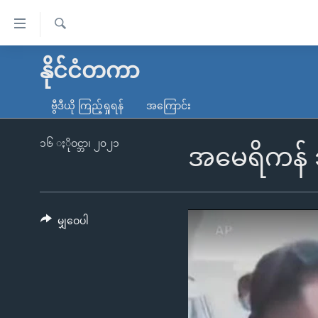
သုံး
ရ
ရှာဖွေ
လွယ်ကူ
မူလစာမျက်နှာ
နိုင်ငံတကာ
ရ
စေ
မြန်မာ
လာ
ဗွီဒီယို ကြည့်ရှုရန်
အကြောင်း
သည့်
ဒ်
ကမ္ဘာ့သတင်းများ
Link
ဗွီဒီယို
နိုင်ငံတကာ
၁၆ ႏိုဝင္ဘာ၊ ၂၀၂၁
အမေရိကန် 
များ
သတင်းလွတ်လပ်ခွင့်
အမေရိကန်
ပင်မ
ရပ်ဝန်းတခု လမ်းတခု အလွန်
တရုတ်
အကြောင်းအရာ
အင်္ဂလိပ်စာလေ့လာမယ်
အစ္စရေး-ပါလက်စတိုင်း
မျှဝေပါ
သို့
အပတ်စဉ်ကဏ္ဍများ
အမေရိကန်သုံးအီဒီယံ
ကျော်
ကြည့်
ရေဒီယိုနှင့်ရုပ်သံ အချက်အလက်များ
မကြေးမုံရဲ့ အင်္ဂလိပ်စာ
ရေဒီယို
ရန်
ရေဒီယို/တီဗွီအစီအစဉ်
ရုပ်ရှင်ထဲက အင်္ဂလိပ်စာ
တီဗွီ
ပင်မ