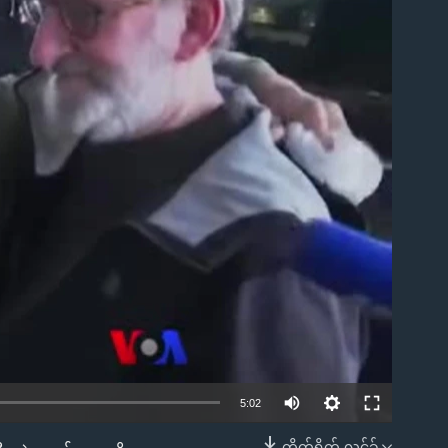
ble
5:02
တိုက်ရိုက် လင့်ခ်