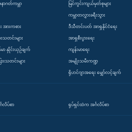
အနာဂတ်ကမ္ဘာ
မြင်ကွင်းကျယ်မှတ်စုများ
ကမ္ဘာတလွှားခရီးသွား
း အားကစား
ဒီသီတင်းပတ် အာရှနိုင်ငံရေး
ားသတင်းများ
အာရှစီးပွားရေး
်မာ နှိုင်းယှဉ်ချက်
ကျန်းမာရေး
ပြားသတင်းများ
အမျိုးသမီးကဏ္ဍ
ရိုဟင်ဂျာအရေး မျှော်လင့်ချက်
်္ဂလိပ်စာ
ရုပ်ရှင်ထဲက အင်္ဂလိပ်စာ