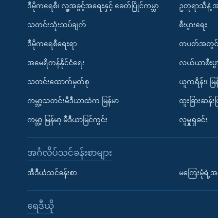
ဒီမိုကရေစီ၊ လူ့အခွင့်အရေးနှင့် ခေတ်ပြိုင်ကမ္ဘာ
ဥတုရာသီနဲ့ 
သတင်းသုံးသပ်ချက်
စီးပွားရေး
ဒီမိုကရေစီရေးရာ
တပတ်အတွင်
အမေရိကန်နိုင်ငံရေး
လယ်ယာစီးပွ
သတင်းထောက်မှတ်စု
ယူကရိန်း၊ မြန
ကမ္ဘာ့သတင်းမီဒီယာထဲက မြန်မာ
ထူးခြားဆန်း
ကမ္ဘာ့ မြန်မာ့ မီဒီယာမြင်ကွင်း
လူမှုရှုခင်း
အင်္ဂလိပ်သင်ခန်းစာများ
အီဒီယံသင်ခန်းစာ
မကြေးမုံရဲ့အင
ရေဒီယို