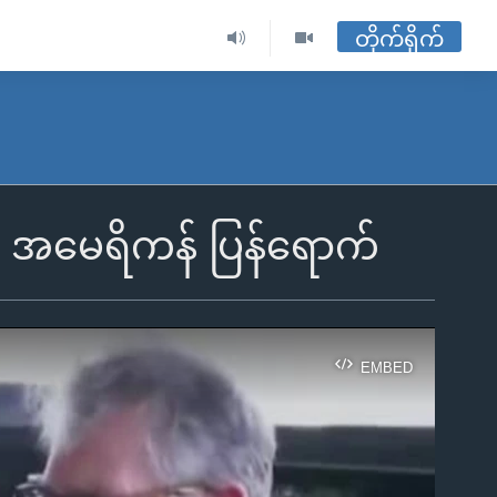
တိုက်ရိုက်
အမေရိကန် ပြန်ရောက်
EMBED