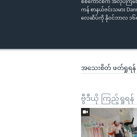
စစ်ကောင်စီက အလုပ်ကြမ်းနဲ
ကန် စာနယ်ဇင်းသမား Dann
လေဆိပ်ကို နိုဝင်ဘာလ ၁၆
အသေးစိတ် ဖတ်ရှုရန
ဗွီဒီယို ကြည့်ရှုရန်