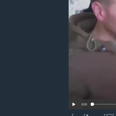
သုတပဒေသာ အင်္ဂလိပ်စာ
အ
ညွန်း
စာမျက်နှာ
သို့
ကျော်
ကြည့်
ရန်
ရှာဖွေ
ရန်
နေရာ
သို့
ကျော်
ရန်
0:00