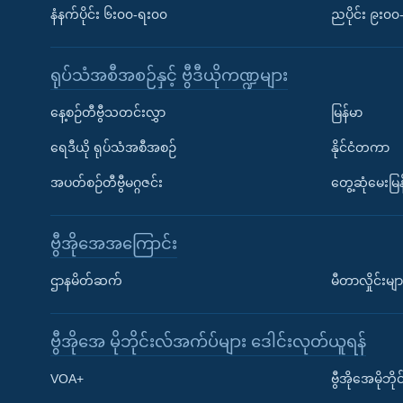
နံနက်ပိုင်း ၆း၀၀-ရး၀၀
ညပိုင်း ၉း၀
ရုပ်သံအစီအစဉ်နှင့် ဗွီဒီယိုကဏ္ဍများ
နေ့စဉ်တီဗွီသတင်းလွှာ
မြန်မာ
ရေဒီယို ရုပ်သံအစီအစဉ်
နိုင်ငံတကာ
အပတ်စဉ်တီဗွီမဂ္ဂဇင်း
တွေ့ဆုံမေးမြန
ဗွီအိုအေအကြောင်း
ဌာနမိတ်ဆက်
မီတာလှိုင်းမျာ
ဗွီအိုအေ မိုဘိုင်းလ်အက်ပ်များ ဒေါင်းလုတ်ယူရန်
Learning English
VOA+
ဗွီအိုအေမိုဘ
ဗွီအိုအေ လူမှုကွန်ယက်များ