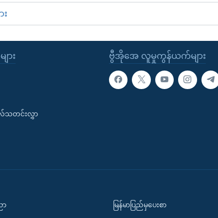
ား
ုများ
ဗွီအိုအေ လူမှုကွန်ယက်များ
းလ်သတင်းလွှာ
ပညာ
မြန်မာပြည်မှပေးစာ