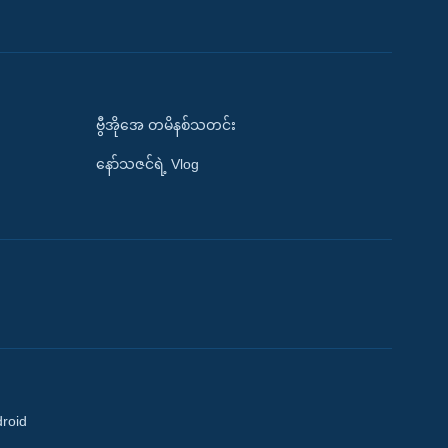
ဗွီအိုအေ တမိနစ်သတင်း
နော်သဇင်ရဲ့ Vlog
droid