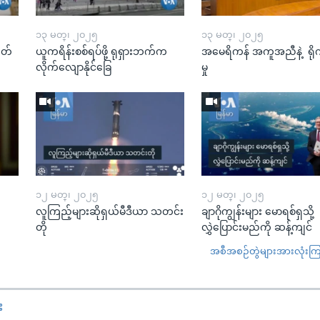
၁၃ မတ္၊ ၂၀၂၅
၁၃ မတ္၊ ၂၀၂၅
ုတ်
ယူကရိန်းစစ်ရပ်ဖို့ ရုရှားဘက်က
အမေရိကန် အကူအညီနဲ့ ရို
လိုက်လျောနိုင်ခြေ
မှု
၁၂ မတ္၊ ၂၀၂၅
၁၂ မတ္၊ ၂၀၂၅
လူကြည့်များဆိုရှယ်မီဒီယာ သတင်း
ချာဂိုကျွန်းများ မောရစ်ရှသို့
တို
လွှဲပြောင်းမည်ကို ဆန့်ကျင်
အစီအစဉ်တွဲများအားလုံးကြည့
း