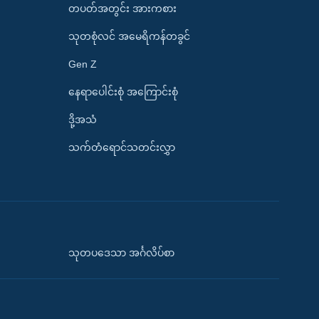
တပတ်အတွင်း အားကစား
သုတစုံလင် အမေရိကန်တခွင်
Gen Z
နေရာပေါင်းစုံ အကြောင်းစုံ
ဒို့အသံ
သက်တံရောင်သတင်းလွှာ
သုတပဒေသာ အင်္ဂလိပ်စာ