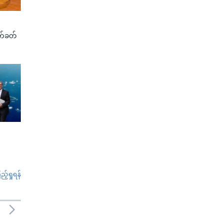
က်ခတ်
်ရှုရန်