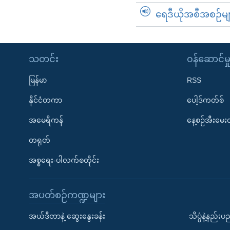
ရေဒီယိုအစီအစဉ်မျ
သတင်း
၀န်ဆောင်မှ
မြန်မာ
RSS
နိုင်ငံတကာ
ပေါ့ဒ်ကတ်စ်
အမေရိကန်
နေ့စဉ်အီးမေ
တရုတ်
အစ္စရေး-ပါလက်စတိုင်း
အပတ်စဉ်ကဏ္ဍများ
အယ်ဒီတာနဲ့ ဆွေးနွေးခန်း
သိပ္ပံနဲ့နည်း