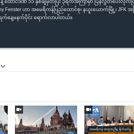
့ ထောင်ဒဏ် ၁၁ နှစ်ချမှတ်ပြီး ၃ရက်အကြာမှာ ပြန်လွှတ်ပေးလိုက်ပ
y Fenster ဟာ အမေရိကန်ပြည်ထောင်စု၊ နယူးယောက်မြို့၊ JFK အပ
ရက်နေ့မနက်ပိုင်း ရောက်လာပါတယ်။
်