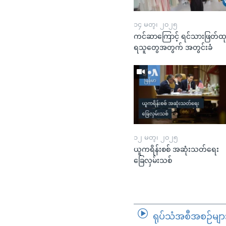
၁၄ မတ္၊ ၂၀၂၅
ကင်ဆာကြောင့် ရင်သားဖြတ်ထ
ရသူတွေအတွက် အတွင်းခံ
၁၂ မတ္၊ ၂၀၂၅
ယူကရိန်းစစ် အဆုံးသတ်ရေး
ခြေလှမ်းသစ်
ရုပ်သံအစီအစဉ်မျာ