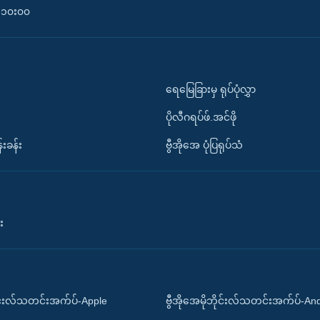
၀-၁၀း၀၀
ရေမြေခြားမှ ရုပ်ပုံလွှာ
ပိုလီဂရပ်ဖ်.အင်ဖို
်းခန်း
ဗွီအိုအေ ပုံပြရုပ်သံ
း
ိုင်းလ်သတင်းအက်ပ်-Apple
ဗွီအိုအေမိုဘိုင်းလ်သတင်းအက်ပ်-An