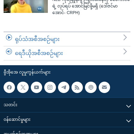
ရဲ့ လုပ်ရပ် အောင်မြင်ဖို့မရှိ (ဒေါ်ဇင်မာ
အောင်- CRPH)
ရုပ်သံအစီအစဉ်များ
ရေဒီယိုအစီအစဉ်များ
ဗွီအိုအေ လူမှုကွန်ယက်များ
သတင်း
၀န်ဆောင်မှုများ