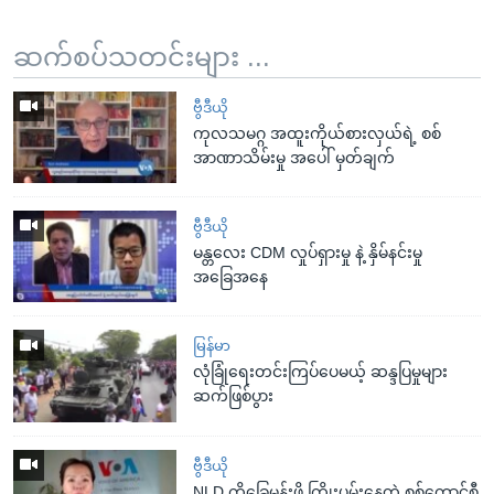
ဆက်စပ်သတင်းများ ...
ဗွီဒီယို
ကုလသမဂ္ဂ အထူးကိုယ်စားလှယ်ရဲ့ စစ်
အာဏာသိမ်းမှု အပေါ် မှတ်ချက်
ဗွီဒီယို
မန္တလေး CDM လှုပ်ရှားမှု နဲ့ နှိမ်နင်းမှု
အခြေအနေ
မြန်မာ
လုံခြုံရေးတင်းကြပ်ပေမယ့် ဆန္ဒပြမှုများ
ဆက်ဖြစ်ပွား
ဗွီဒီယို
NLD ကိုခြေမှုန်းဖို့ ကြိုးပမ်းနေတဲ့ စစ်ကောင်စီ