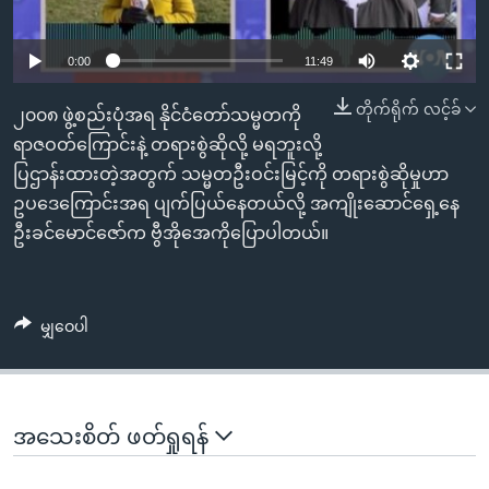
အ
သုတပဒေသာ အင်္ဂလိပ်စာ
ညွန်း
Learning English
0:00
11:49
စာမျက်နှာ
သို့
ဗွီအိုအေ လူမှုကွန်ယက်များ
တိုက်ရိုက် လင့်ခ်
၂၀၀၈ ဖွဲ့စည်းပုံအရ နိုင်ငံတော်သမ္မတကို
ကျော်
ရာဇဝတ်ကြောင်းနဲ့ တရားစွဲဆိုလို့ မရဘူးလို့
ကြည့်
ပြဌာန်းထားတဲ့အတွက် သမ္မတဦးဝင်းမြင့်ကို တရားစွဲဆိုမှုဟာ
ရန်
ဘာသာစကားများ
ဥပဒေကြောင်းအရ ပျက်ပြယ်နေတယ်လို့ အကျိုးဆောင်ရှေ့နေ
ရှာဖွေ
ဦးခင်မောင်ဇော်က ဗွီအိုအေကိုပြောပါတယ်။
ရန်
နေရာ
သို့
မျှဝေပါ
ကျော်
ရန်
အသေးစိတ် ဖတ်ရှုရန်