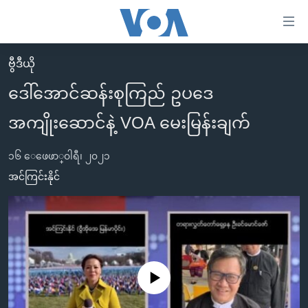
သုံး
ရ
လွယ်ကူ
ဗွီဒီယို
မူလစာမျက်နှာ
စေ
ဒေါ်အောင်ဆန်းစုကြည် ဥပဒေ
မြန်မာ
သည့်
အကျိုးဆောင်နဲ့ VOA မေးမြန်းချက်
ကမ္ဘာ့သတင်းများ
Link
ဗွီဒီယို
နိုင်ငံတကာ
များ
၁၆ ေဖေဖာ္၀ါရီ၊ ၂၀၂၁
သတင်းလွတ်လပ်ခွင့်
အမေရိကန်
အင်ကြင်းနိုင်
ပင်မ
ရပ်ဝန်းတခု လမ်းတခု အလွန်
တရုတ်
အကြောင်းအရာ
သို့
အင်္ဂလိပ်စာလေ့လာမယ်
အစ္စရေး-ပါလက်စတိုင်း
ကျော်
အပတ်စဉ်ကဏ္ဍများ
အမေရိကန်သုံးအီဒီယံ
ကြည့်
ရေဒီယိုနှင့်ရုပ်သံ အချက်အလက်များ
မကြေးမုံရဲ့ အင်္ဂလိပ်စာ
ရေဒီယို
ရန်
No media source currently available
ပင်မ
ရေဒီယို/တီဗွီအစီအစဉ်
ရုပ်ရှင်ထဲက အင်္ဂလိပ်စာ
တီဗွီ