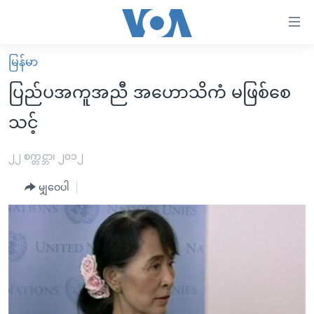
သုံး
ရ
လွယ်ကူ
မြန်မာ
မူလစာမျက်နှာ
စေ
ပြည်ပအကူအညီ အဟောသိကံ မဖြစ်စေ
မြန်မာ
သည့်
သင့်
ကမ္ဘာ့သတင်းများ
Link
ဗွီဒီယို
နိုင်ငံတကာ
၂၂ စက္တင္ဘာ၊ ၂၀၁၂
များ
သတင်းလွတ်လပ်ခွင့်
အမေရိကန်
ပင်မ
မျှဝေပါ
ရပ်ဝန်းတခု လမ်းတခု အလွန်
တရုတ်
အကြောင်းအရာ
သို့
အင်္ဂလိပ်စာလေ့လာမယ်
အစ္စရေး-ပါလက်စတိုင်း
ကျော်
အပတ်စဉ်ကဏ္ဍများ
အမေရိကန်သုံးအီဒီယံ
ကြည့်
ရေဒီယိုနှင့်ရုပ်သံ အချက်အလက်များ
မကြေးမုံရဲ့ အင်္ဂလိပ်စာ
ရေဒီယို
ရန်
ပင်မ
ရေဒီယို/တီဗွီအစီအစဉ်
ရုပ်ရှင်ထဲက အင်္ဂလိပ်စာ
တီဗွီ