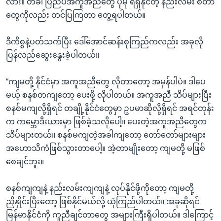
လား။ တခါ ပြည်ပအကူအညီတွေ ပိုမို ရရှိနိုင်တဲ့ နည်းလမ်း စတာ
တွေကိုလည်း တင်ပြကြတာ တွေ့ရပါတယ်။
ဒီကိစ္စနဲ့ပတ်သက်ပြီး ဒေါ်အောင်ဆန်းစုကြည်ကလည်း အခုလို
ပြန်လည်ဆွေးနွေးခဲ့ပါတယ်။
“ကျမတို့ နိုင်ငံမှာ အကူအညီတွေ လိုတာတော့ အမှန်ပါပဲ။ ဒါပေ
မယ့် စနစ်တကျတော့ ပေးဖို့ လိုပါတယ်။ အကူအညီ သိပ်များပြီး
စနစ်မကျလို့ရှိရင် တချို့နိုင်ငံတွေမှာ ဥပမာဆိုလို့ရှိရင် အရင်တုန်း
က ကမ္ဘောဒီးယားမှာ ဖြစ်ခဲ့သလိုပေါ့။ ပေးတဲ့အကူအညီတွေက
သိပ်များတယ်။ စနစ်မကျတဲ့အခါကျတော့ တော်တော်များများ
အဟောသိကံဖြစ်သွားတာပေါ့။ အဲ့တာမျိုးတော့ ကျမတို့ မဖြစ်
စေချင်ဘူး။
စနစ်ကျကျနဲ့ နည်းလမ်းကျကျနဲ့ လုပ်နိုင်ဖို့ကိုတော့ ကျမတို့
ညှိနှိုင်းပြီးတော့ ဖြစ်နိုင်မယ်လို့ ယုံကြည်ပါတယ်။ အခုဆိုရင်
မြန်မာနိုင်ငံကို ကူညီချင်တာတွေ အများကြီးရှိပါတယ်။ ဒါကြောင့်