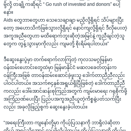
မို့လို့ တချို့ကဆိုရင် “ Go rush of invested and donors” ပေါ့
နော်။
Aids တွေဘာတွေဟာ သေသေချာချာ မညှိလို့ရှိရင် သိပ်များပြီး
တော့ အဟောသိကံဖြစ်သွားလို့ရှိရင် နောင်ကျလို့ရှိရင် ဒီလိုပေးတဲ့
အကူအညီတွေဟာ မထိရောက်ဘူးဆိုတဲ့အမြင်နဲ့ ကူညီချင်တဲ့သူ
တွေက တွန့်သွားမှာကိုလည်း ကျမတို့ စိုးရိမ်ရပါတယ်။”
ဒီဆွေးနွေးပွဲမှာ တက်ရောက်လာကြတဲ့ ကုလသမဂ္ဂမြန်မာ
ဝန်ထမ်းဟောင်းတွေထဲမှာ မြန်မာနိုင်ငံ မဆလခေတ်တုန်းက
ဝန်ကြီးအဖြစ် တာဝန်ထမ်းဆောင်ခဲ့ဖူးသူ ဒေါက်တာညီညီလည်း
ပါဝင်ပါတယ်။ အသက်၈၄နှစ်အရွယ်ရှိပြီဖြစ်တဲ့ ဒေါက်တာညီညီ
ကလည်း ဒေါ်အောင်ဆန်းစုကြည်အတွက် ကျမ်းမာရေး ဂရုစိုက်ဖို့
အကြံညဏ်ပေးပြီး ပြည်ပအကူအညီယူတဲ့ကိစ္စနဲ့ပတ်သက်ပြီး
လည်း အခုလိုဖြည့်စွက် ဆွေးနွေးခဲ့ပါတယ်။
“အရေးကြီးတာ ကျနော်တို့မှာ ကိုယ့်ပြသနာကို ဘာရှိလဲဆိုတာ
ကိုယ် အရင်သိအောင် လုပ်ဖို့လိုပါတယ်။ ကိုယ့်ပြသနာကို ကိုယ်မ