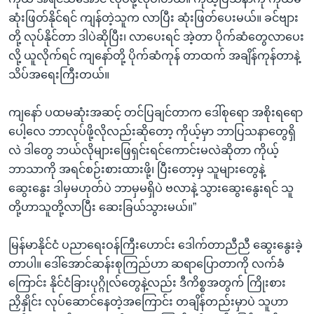
ဆုံးဖြတ်နိုင်ရင် ကျန်တဲ့သူက လာပြီး ဆုံးဖြတ်ပေးမယ်။ ခင်ဗျား
တို့ လုပ်နိုင်တာ ဒါပဲဆိုပြီး၊ လာပေးရင် အဲ့တာ ပိုက်ဆံတွေလာပေး
လို့ ယူလိုက်ရင် ကျနော်တို့ ပိုက်ဆံကုန် တာထက် အချိန်ကုန်တာနဲ့
သိပ်အရေးကြီးတယ်။
ကျနော် ပထမဆုံးအဆင့် တင်ပြချင်တာက ဒေါ်စုရော အစိုးရရော
ပေါ့လေ ဘာလုပ်ဖို့လိုလည်းဆိုတော့ ကိုယ့်မှာ ဘာပြသနာတွေရှိ
လဲ ဒါတွေ ဘယ်လိုများဖြေရှင်းရင်ကောင်းမလဲဆိုတာ ကိုယ့်
ဘာသာကို အရင်စဉ်းစားထားဖို့၊ ပြီးတော့မှ သူများတွေနဲ့
ဆွေးနွေး ဒါမှမဟုတ်ပဲ ဘာမှမရှိပဲ ဗလာနဲ့ သွားဆွေးနွေးရင် သူ
တို့ဟာသူတို့လာပြီး ဆေးခြယ်သွားမယ်။”
မြန်မာနိုင်ငံ ပညာရေးဝန်ကြီးဟောင်း ဒေါက်တာညီညီ ဆွေးနွေးခဲ့
တာပါ။ ဒေါ်အောင်ဆန်းစုကြည်ဟာ ဆရာပြောတာကို လက်ခံ
ကြောင်း နိုင်ငံခြားပုဂ္ဂိုလ်တွေနဲ့လည်း ဒီကိစ္စအတွက် ကြိုးစား
ညှိနှိုင်း လုပ်ဆောင်နေတဲ့အကြောင်း တချိန်တည်းမှာပဲ သူဟာ