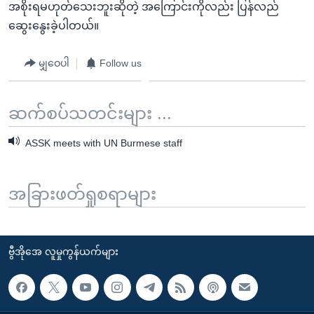
အစိုးရမဟုတ်သေးဘူးဆိုတဲ့ အကြောင်းကိုလည်း ပြန်လည်
ဆွေးနွေးခဲ့ပါတယ်။
မျှဝေပါ
Follow us
ဆက်စပ်သတင်းများ ...
ASSK meets with UN Burmese staff
အခြားဖတ်ရှုစရာများ
ဗွီအိုအေ လူမှုကွန်ယက်များ