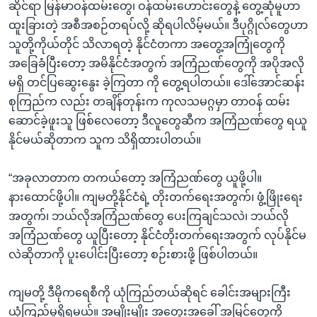
ဆိုင်ရာ မြန်မာဝန်ထမ်းတွေ၊ ဝန်ထမ်းဟောင်းတွေနဲ့ တွေ့ဆုံမူဟာ
ထူးခြားတဲ့ အစီအစဉ်တရပ်လို့ ဆိုရပါလိမ့်မယ်။ ဒီပုဂ္ဂိုလ်တွေဟာ
သူတို့ကိုယ်တိုင် သိလာရတဲ့ နိုင်ငံတကာ အတွေ့အကြုံတွေကို
အခြေခံပြီးတော့ အမိနိုင်ငံအတွက် အကြံညဏ်တွေကို အပိုအလို
မရှိ တင်ပြဆွေးနွေး ခဲ့ကြတာ ကို တွေ့ရပါတယ်။ ဒေါ်အောင်ဆန်း
စုကြည်က လည်း တချိန်တုန်းက ကုလသမဂ္ဂမှာ တာဝန် ထမ်း
ဆောင်ခဲ့ဖူးသူ ဖြစ်လေတော့ ဒီလူတွေဆီက အကြံညဏ်တွေ ရယူ
နိုင်မယ်ဆိုတာက သူက သိရှိထားပါတယ်။
“အခုလာတာက တကယ်တော့ အကြံညဏ်တွေ ယူဖို့ပါ။
နားထောင်ဖို့ပါ။ ကျမတို့နိုင်ငံရဲ့ တိုးတက်ရေးအတွက်၊ ဖွံ့ဖြိုးရေး
အတွက်၊ ဘယ်လိုအကြံညဏ်တွေ ပေးကြချင်သလဲ၊ ဘယ်လို
အကြံညဏ်တွေ ယူပြီးတော့ နိုင်ငံတိုးတက်ရေးအတွက် လုပ်နိုင်မ
လဲဆိုတာကို ပူးပေါင်းပြီးတော့ စဉ်းစားဖို့ ဖြစ်ပါတယ်။
ကျမတို့ ဒီမိုကရေစီကို ယုံကြည်တယ်ဆိုရင် ခေါင်းအများကြီး
ယုံကြည်မူရှိရမယ်။ အမျိုးမျိုး အတွေးအခေါ် အမြင်တွေကို