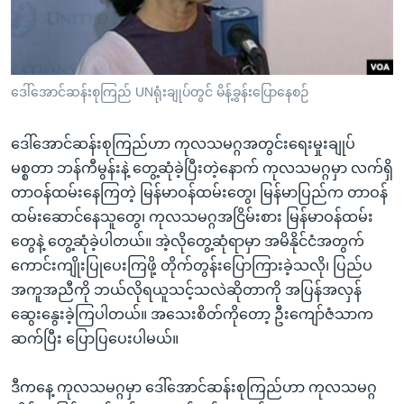
အ
သုတပဒေသာ အင်္ဂလိပ်စာ
ညွန်း
Learning English
စာမျက်နှာ
သို့
ဗွီအိုအေ လူမှုကွန်ယက်များ
ဒေါ်အောင်ဆန်းစုကြည် UNရုံးချုပ်တွင် မိန့်ခွန်းပြောနေစဉ်
ကျော်
ကြည့်
ဒေါ်အောင်ဆန်းစုကြည်ဟာ ကုလသမဂ္ဂအတွင်းရေးမှုးချုပ်
ရန်
ဘာသာစကားများ
မစ္စတာ ဘန်ကီမွန်းနဲ့ တွေ့ဆုံခဲ့ပြီးတဲ့နောက် ကုလသမဂ္ဂမှာ လက်ရှိ
ရှာဖွေ
တာဝန်ထမ်းနေကြတဲ့ မြန်မာဝန်ထမ်းတွေ၊ မြန်မာပြည်က တာဝန်
ရန်
ထမ်းဆောင်နေသူတွေ၊ ကုလသမဂ္ဂအငြိမ်းစား မြန်မာဝန်ထမ်း
နေရာ
တွေနဲ့ တွေ့ဆုံခဲ့ပါတယ်။ အဲ့လိုတွေ့ဆုံရာမှာ အမိနိုင်ငံအတွက်
သို့
ကောင်းကျိုးပြုပေးကြဖို့ တိုက်တွန်းပြောကြားခဲ့သလို၊ ပြည်ပ
ကျော်
အကူအညီကို ဘယ်လိုရယူသင့်သလဲဆိုတာကို အပြန်အလှန်
ရန်
ဆွေးနွေးခဲ့ကြပါတယ်။ အသေးစိတ်ကိုတော့ ဦးကျော်ဇံသာက
ဆက်ပြီး ပြောပြပေးပါမယ်။
ဒီကနေ့ ကုလသမဂ္ဂမှာ ဒေါ်အောင်ဆန်းစုကြည်ဟာ ကုလသမဂ္ဂ