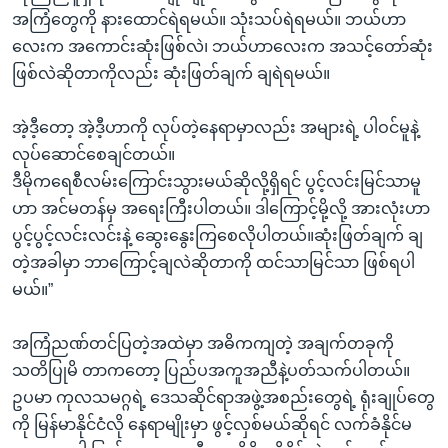
အကြံတွေကို နားထောင်ရဲရမယ်။ သုံးသပ်ရဲရမယ်။ ဘယ်ဟာ
လေးက အကောင်းဆုံးဖြစ်လဲ၊ ဘယ်ဟာလေးက အသင့်တော်ဆုံး
ဖြစ်လဲဆိုတာကိုလည်း ဆုံးဖြတ်ချက် ချရဲရမယ်။
အဲ့ဒီ့တော့ အဲ့ဒီ့ဟာကို လုပ်တဲ့နေရာမှာလည်း အများရဲ့ ပါဝင်မူနဲ့
လုပ်ဆောင်စေချင်တယ်။
ဒီမိုကရေစီလမ်းကြောင်းသွားမယ်ဆိုလို့ရှိရင် ပွင့်လင်းမြင်သာမူ
ဟာ အင်မတန်မှ အရေးကြီးပါတယ်။ ဒါကြောင့်မို့လို့ အားလုံးဟာ
ပွင့်ပွင့်လင်းလင်းနဲ့ ဆွေးနွေးကြစေလိုပါတယ်။ဆုံးဖြတ်ချက် ချ
တဲ့အခါမှာ ဘာကြောင့်ချလဲဆိုတာကို ထင်သာမြင်သာ ဖြစ်ရပါ
မယ်။”
အကြံညဏ်တင်ပြတဲ့အထဲမှာ အဓိကကျတဲ့ အချက်တခုကို
သတိပြုမိ တာကတော့ ပြည်ပအကူအညီနဲ့ပတ်သက်ပါတယ်။
ဥပမာ ကုလသမဂ္ဂရဲ့ ဒေသဆိုင်ရာအဖွဲ့အစည်းတွေရဲ့ ရုံးချုပ်တွေ
ကို မြန်မာနိုင်ငံလို နေရာမျိုးမှာ ဖွင့်လှစ်မယ်ဆိုရင် လက်ခံနိုင်မ