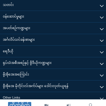
သတင်း
၀န်ဆောင်မှုများ
အပတ်စဉ်ကဏ္ဍများ
အင်္ဂလိပ်သင်ခန်းစာများ
ရေဒီယို
ရုပ်သံအစီအစဉ်နှင့် ဗွီဒီယိုကဏ္ဍများ
ဗွီအိုအေအကြောင်း
ဗွီအိုအေ မိုဘိုင်းလ်အက်ပ်များ ဒေါင်းလုတ်ယူရန်
Other Links
တိုက်ရိုက်