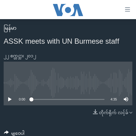
သုံး
ရ
လွယ်ကူ
မြန်မာ
မူလစာမျက်နှာ
စေ
ASSK meets with UN Burmese staff
မြန်မာ
သည့်
ကမ္ဘာ့သတင်းများ
၂၂ စက္တင္ဘာ၊ ၂၀၁၂
Link
ဗွီဒီယို
နိုင်ငံတကာ
များ
သတင်းလွတ်လပ်ခွင့်
အမေရိကန်
ပင်မ
ရပ်ဝန်းတခု လမ်းတခု အလွန်
တရုတ်
No media source currently available
အကြောင်းအရာ
သို့
အင်္ဂလိပ်စာလေ့လာမယ်
အစ္စရေး-ပါလက်စတိုင်း
0:00
4:35
ကျော်
အပတ်စဉ်ကဏ္ဍများ
အမေရိကန်သုံးအီဒီယံ
တိုက်ရိုက် လင့်ခ်
ကြည့်
ရေဒီယိုနှင့်ရုပ်သံ အချက်အလက်များ
မကြေးမုံရဲ့ အင်္ဂလိပ်စာ
ရေဒီယို
ရန်
ပင်မ
ရေဒီယို/တီဗွီအစီအစဉ်
ရုပ်ရှင်ထဲက အင်္ဂလိပ်စာ
တီဗွီ
မျှဝေပါ