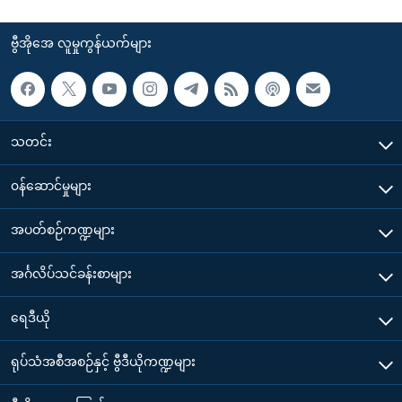
ဗွီအိုအေ လူမှုကွန်ယက်များ
သတင်း
၀န်ဆောင်မှုများ
အပတ်စဉ်ကဏ္ဍများ
အင်္ဂလိပ်သင်ခန်းစာများ
ရေဒီယို
ရုပ်သံအစီအစဉ်နှင့် ဗွီဒီယိုကဏ္ဍများ