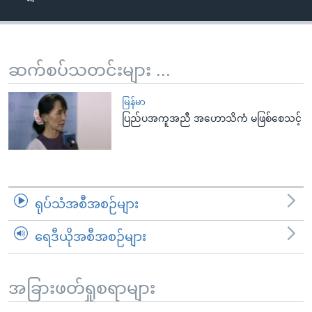
အ
သုတပဒေသာ အင်္ဂလိပ်စာ
ညွန်း
Learning English
စာမျက်နှာ
သို့
ဗွီအိုအေ လူမှုကွန်ယက်များ
ဆက်စပ်သတင်းများ ...
ကျော်
ကြည့်
မြန်မာ
ရန်
ပြည်ပအကူအညီ အဟောသိကံ မဖြစ်စေသင့်
ဘာသာစကားများ
ရှာဖွေ
ရန်
နေရာ
သို့
ရုပ်သံအစီအစဉ်များ
ကျော်
ရန်
ရေဒီယိုအစီအစဉ်များ
အခြားဖတ်ရှုစရာများ