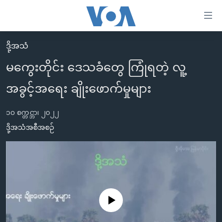
သုံး
ရ
လွယ်ကူ
ဒို့အသံ
မူလစာမျက်နှာ
စေ
မကွေးတိုင်း ဒေသခံတွေ ကြုံရတဲ့ လူ့
မြန်မာ
သည့်
အခွင့်အရေး ချိုးဖောက်မှုများ
ကမ္ဘာ့သတင်းများ
Link
ဗွီဒီယို
နိုင်ငံတကာ
များ
၁၀ စက္တင္ဘာ၊ ၂၀၂၂
သတင်းလွတ်လပ်ခွင့်
အမေရိကန်
ဒို့အသံအစီအစဉ်
ပင်မ
ရပ်ဝန်းတခု လမ်းတခု အလွန်
တရုတ်
အကြောင်းအရာ
သို့
အင်္ဂလိပ်စာလေ့လာမယ်
အစ္စရေး-ပါလက်စတိုင်း
ကျော်
အပတ်စဉ်ကဏ္ဍများ
အမေရိကန်သုံးအီဒီယံ
ကြည့်
ရေဒီယိုနှင့်ရုပ်သံ အချက်အလက်များ
မကြေးမုံရဲ့ အင်္ဂလိပ်စာ
ရေဒီယို
ရန်
No media source currently available
ပင်မ
ရေဒီယို/တီဗွီအစီအစဉ်
ရုပ်ရှင်ထဲက အင်္ဂလိပ်စာ
တီဗွီ