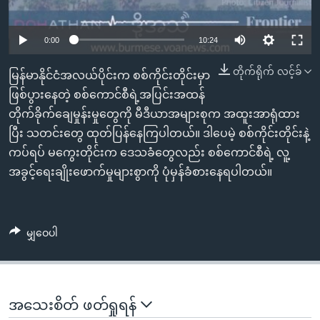
အ
သုတပဒေသာ အင်္ဂလိပ်စာ
ညွန်း
Learning English
0:00
10:24
စာမျက်နှာ
သို့
ဗွီအိုအေ လူမှုကွန်ယက်များ
တိုက်ရိုက် လင့်ခ်
မြန်မာနိုင်ငံအလယ်ပိုင်းက စစ်ကိုင်းတိုင်းမှာ
ကျော်
ဖြစ်ပွားနေတဲ့ စစ်ကောင်စီရဲ့အပြင်းအထန်
ကြည့်
တိုက်ခိုက်ချေမှုန်းမှုတွေကို မီဒီယာအများစုက အထူးအာရုံထား
ရန်
ဘာသာစကားများ
ပြီး သတင်းတွေ ထုတ်ပြန်နေကြပါတယ်။ ဒါပေမဲ့ စစ်ကိုင်းတိုင်းနဲ့
ရှာဖွေ
ကပ်ရပ် မကွေးတိုင်းက ဒေသခံတွေလည်း စစ်ကောင်စီရဲ့ လူ့
ရန်
အခွင့်ရေးချိုးဖောက်မှုများစွာကို ပုံမှန်ခံစားနေရပါတယ်။
နေရာ
သို့
ကျော်
မျှဝေပါ
ရန်
အသေးစိတ် ဖတ်ရှုရန်