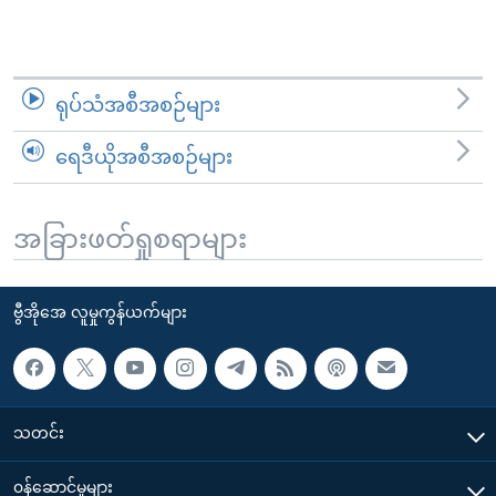
ရုပ်သံအစီအစဉ်များ
ရေဒီယိုအစီအစဉ်များ
အခြားဖတ်ရှုစရာများ
ဗွီအိုအေ လူမှုကွန်ယက်များ
သတင်း
၀န်ဆောင်မှုများ