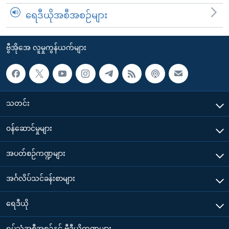
ရေဒီယိုအစီအစဉ်များ
ဗွီအိုအေ လူမှုကွန်ယက်များ
သတင်း
၀န်ဆောင်မှုများ
အပတ်စဉ်ကဏ္ဍများ
အင်္ဂလိပ်သင်ခန်းစာများ
ရေဒီယို
ရုပ်သံအစီအစဉ်နှင့် ဗွီဒီယိုကဏ္ဍများ