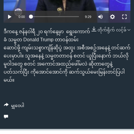
အ
သုတပဒေသာ အင်္ဂလိပ်စာ
ညွန်း
Learning English
Auto
0:00
9:29
စာမျက်နှာ
သို့
ဗွီအိုအေ လူမှုကွန်ယက်များ
240p
တိုက်ရိုက် လင့်ခ်
ဒီကနေ့ ဇန်နဝါရီ ၂၀ ရက်နေ့မှာ ရွေးကောက်
ကျော်
360p
ခံ သမ္မတ Donald Trump တာဝန်ထမ်း
ကြည့်
ဆောင်ဖို့ ကျမ်းသစ္စာကျိန်ဆိုပွဲ အထူး အစီအစဥ်အနေနဲ့ တင်ဆက်
Auto
240p
360p
480p
ရန်
480p
ဘာသာစကားများ
ပေးမှာပါ။ သူအနေနဲ့ သမ္မတတာဝန် စတင် ယူပြီးနောက် ဘယ်လို
ရှာဖွေ
720p
မူဝါဒတွေ စတင် အကောင်အထည်ဖေါ်မလဲ ဆိုတာတွေနဲ့
720p
1080p
ရန်
ပတ်သက်ပြီး ကိုအောင်အောင်ကို ဆက်သွယ်မေးမြန်းတင်ပြပါ
1080p
နေရာ
မယ်။
သို့
ကျော်
ရန်
မျှဝေပါ