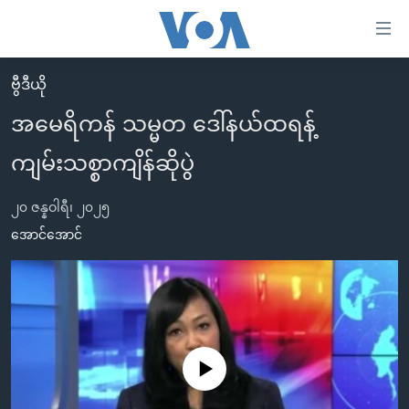
သုံး
ရ
လွယ်ကူ
ဗွီဒီယို
မူလစာမျက်နှာ
စေ
အမေရိကန် သမ္မတ ဒေါ်နယ်ထရန့်
မြန်မာ
သည့်
ကျမ်းသစ္စာကျိန်ဆိုပွဲ
ကမ္ဘာ့သတင်းများ
Link
ဗွီဒီယို
နိုင်ငံတကာ
များ
၂၀ ဇန္နဝါရီ၊ ၂၀၂၅
သတင်းလွတ်လပ်ခွင့်
အမေရိကန်
အောင်အောင်
ပင်မ
ရပ်ဝန်းတခု လမ်းတခု အလွန်
တရုတ်
အကြောင်းအရာ
သို့
အင်္ဂလိပ်စာလေ့လာမယ်
အစ္စရေး-ပါလက်စတိုင်း
ကျော်
အပတ်စဉ်ကဏ္ဍများ
အမေရိကန်သုံးအီဒီယံ
ကြည့်
ရေဒီယိုနှင့်ရုပ်သံ အချက်အလက်များ
မကြေးမုံရဲ့ အင်္ဂလိပ်စာ
ရေဒီယို
ရန်
No media source currently available
ပင်မ
ရေဒီယို/တီဗွီအစီအစဉ်
ရုပ်ရှင်ထဲက အင်္ဂလိပ်စာ
တီဗွီ