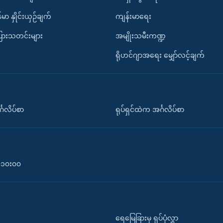
်မာ နှိုင်းယှဉ်ချက်
ကျန်းမာရေး
ပြားသတင်းများ
အမျိုးသမီးကဏ္ဍ
ရိုဟင်ဂျာအရေး မျှော်လင့်ချက်
်္ဂလိပ်စာ
ရုပ်ရှင်ထဲက အင်္ဂလိပ်စာ
၀-၁၀း၀၀
ရေမြေခြားမှ ရုပ်ပုံလွှာ