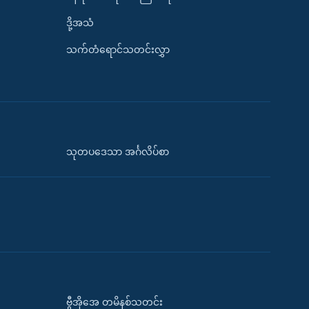
ဒို့အသံ
သက်တံရောင်သတင်းလွှာ
သုတပဒေသာ အင်္ဂလိပ်စာ
ဗွီအိုအေ တမိနစ်သတင်း