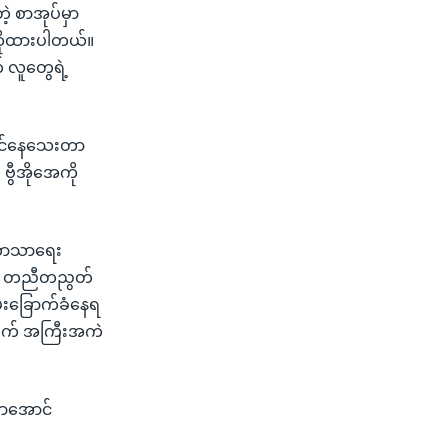
့ စာအုပ်မှာ
ာဆိုထားပါတယ်။
 လူတွေရဲ့
နိုင်နေသေးတာ
ဗွီအိုအေကို
 ဘာသာရေး
်မှာ တညီတညွတ်
်းခြောက်ခံနေရ
ွန်ယက် အကြီးအကဲ
ိလာအောင်