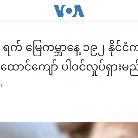
 ရက် မြေကမ္ဘာနေ့ ၁၉၂ နိုင်ငံ
 ထောင်ကျော် ပါဝင်လှုပ်ရှားမည
း)