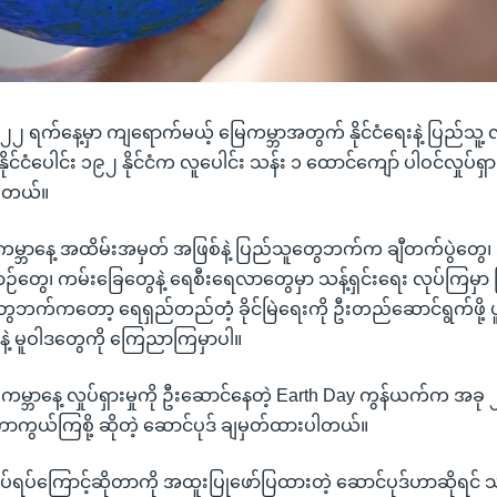
၂ ရက်နေ့မှာ ကျရောက်မယ့် မြေကမ္ဘာအတွက် နိုင်ငံရေးနဲ့ ပြည်သူ့ လှုပ
ာ နိုင်ငံပေါင်း ၁၉၂ နိုင်ငံက လူပေါင်း သန်း ၁ ထောင်ကျော် ပါဝင်လှုပ်ရ
ပါတယ်။
ကမ္ဘာနေ့ အထိမ်းအမှတ် အဖြစ်နဲ့ ပြည်သူတွေဘက်က ချီတက်ပွဲတွေ၊ သစ
ဥယျာဉ်တွေ၊ ကမ်းခြေတွေနဲ့ ရေစီးရေလာတွေမှာ သန့်ရှင်းရေး လုပ်ကြမှာ
ွေဘက်ကတော့ ရေရှည်တည်တံ့ ခိုင်မြဲရေးကို ဦးတည်ဆောင်ရွက်ဖို့ ပူ
နဲ့ မူဝါဒတွေကို ကြေညာကြမှာပါ။
ကမ္ဘာနေ့ လှုပ်ရှားမှုကို ဦးဆောင်နေတဲ့ Earth Day ကွန်ယက်က အခု ၂
ု ကာကွယ်ကြစို့ ဆိုတဲ့ ဆောင်ပုဒ် ချမှတ်ထားပါတယ်။
ပ်ရပ်ကြောင့်ဆိုတာကို အထူးပြုဖော်ပြထားတဲ့ ဆောင်ပုဒ်ဟာဆိုရင