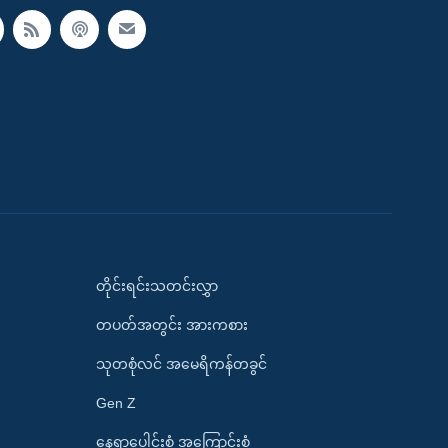
တိုင်းရင်းသတင်းလွှာ
တပတ်အတွင်း အားကစား
သုတစုံလင် အမေရိကန်တခွင်
Gen Z
နေရာပေါင်းစုံ အကြောင်းစုံ