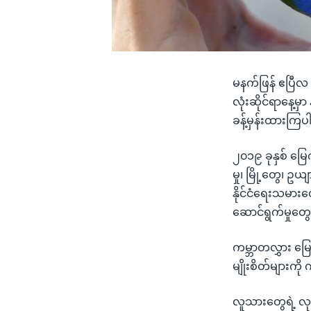
မနက်ဖြန် ဧပြီလ ၂
လုံးဆိုင်ရာနေ့မှ
ခန့်မှန်းထားကြ
၂၀၁၉ ခုနှစ် မြေ
မှု၊ မြို့တွေ၊ 
နိုင်ငံရေးသမားတ
ဆောင်ရွက်မှုတွေ
ကမ္ဘာတလွှား မြေ
မျိုးစိတ်များကိ
လူသားတွေရဲ့ လု