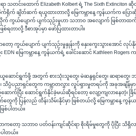
်ရာ သတင်းထောက် Elizabeth Kolbert ရဲ့ The Sixth Extinciton ဆိုတဲ
တိုက်ရိုက် ချိတ်ဆက် ရယူထားတာလို့ မြေကမ္ဘာနေ့ ကွန်ယက်က ပြေ
ံလိုက် ကွယ်ပျောက် ပျက်သုဉ်းမှုဟာ သဘာဝ အလျောက် ဖြစ်တာထက်
ဖြစ်ရတာလို့ ဒီစာအုပ်မှာ ဖော်ပြထားတာပါ။
ာ့ ကွယ်ပျောက် ပျက်သုဉ်းမှုနှုန်းကို နှေးကွေးသွားအောင် လုပ်
း EDN မြေကမ္ဘာနေ့ ကွန်ယက်ရဲ့ ခေါင်းဆောင် Kathleen Rogers က 
ယူဆောင်ရွက်ဖို့ အတွက် စားသုံးသူတွေ၊ မဲဆန္ဒရှင်တွေ၊ ဆရာတွေ၊
 သိပ္ပံပညာရှင်တွေက ကမ္ဘာတလွှား လှုပ်ရှားမှုတရပ်ကို အခုအချိန
က်ပြီး ဆောင်ရွက်နိုင်ခဲ့မယ်ဆိုရင်တော့ လျော့ကျလာနေတဲ့၊ ခြိမ
းစိတ်တွေကို ပြန်လည် ထိန်းသိမ်းနိုင်မှာ ဖြစ်တယ်လို့ မြေကမ္ဘာနေ့ က
 ဖြစ်ပါတယ်။
တာကတော့ သဘာဝ ပတ်ဝန်းကျင်ဆိုင်ရာ စိုးရိမ်မှုတွေကို ပိုပြီး သိရှ
စ်ပါတယ်။