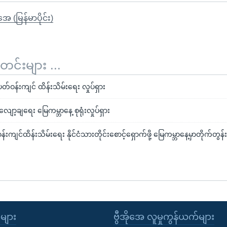
ုအေ (မြန်မာပိုင်း)
်းများ ...
့ပတ်ဝန်းကျင် ထိန်းသိမ်းရေး လှုပ်ရှား
လျော့ချရေး မြေကမ္ဘာနေ့ စုရုံးလှုပ်ရှား
ကျင်ထိန်းသိမ်းရေး နိုင်ငံသားတိုင်းစောင့်ရှောက်ဖို့ မြေကမ္ဘာနေ့မှာတိုက်တွန်
ုများ
ဗွီအိုအေ လူမှုကွန်ယက်များ