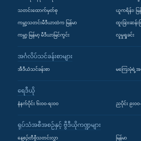
သတင်းထောက်မှတ်စု
ယူကရိန်း၊ မြန
ကမ္ဘာ့သတင်းမီဒီယာထဲက မြန်မာ
ထူးခြားဆန်း
ကမ္ဘာ့ မြန်မာ့ မီဒီယာမြင်ကွင်း
လူမှုရှုခင်း
အင်္ဂလိပ်သင်ခန်းစာများ
အီဒီယံသင်ခန်းစာ
မကြေးမုံရဲ့အင
ရေဒီယို
နံနက်ပိုင်း ၆း၀၀-ရး၀၀
ညပိုင်း ၉း၀
ရုပ်သံအစီအစဉ်နှင့် ဗွီဒီယိုကဏ္ဍများ
နေ့စဉ်တီဗွီသတင်းလွှာ
မြန်မာ