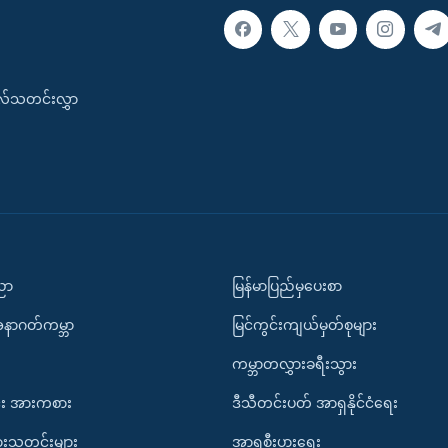
းလ်သတင်းလွှာ
ပညာ
မြန်မာပြည်မှပေးစာ
အနာဂတ်ကမ္ဘာ
မြင်ကွင်းကျယ်မှတ်စုများ
ကမ္ဘာတလွှားခရီးသွား
း အားကစား
ဒီသီတင်းပတ် အာရှနိုင်ငံရေး
ားသတင်းများ
အာရှစီးပွားရေး