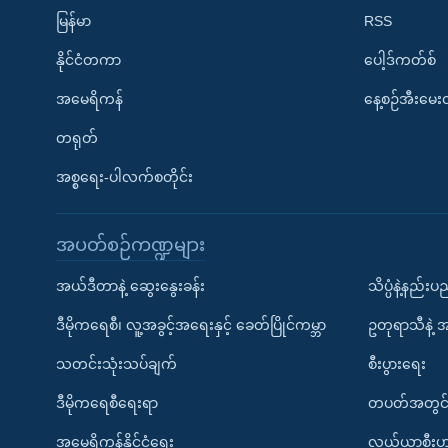
မြန်မာ
RSS
နိုင်ငံတကာ
ပေါ့ဒ်ကတ်စ်
အမေရိကန်
နေ့စဉ်အီးမေ
တရုတ်
အစ္စရေး-ပါလက်စတိုင်း
အပတ်စဉ်ကဏ္ဍများ
အယ်ဒီတာနဲ့ ဆွေးနွေးခန်း
သိပ္ပံနဲ့နည်း
ဒီမိုကရေစီ၊ လူ့အခွင့်အရေးနှင့် ခေတ်ပြိုင်ကမ္ဘာ
ဥတုရာသီနဲ့ 
သတင်းသုံးသပ်ချက်
စီးပွားရေး
ဒီမိုကရေစီရေးရာ
တပတ်အတွင်
အမေရိကန်နိုင်ငံရေး
လယ်ယာစီးပွ