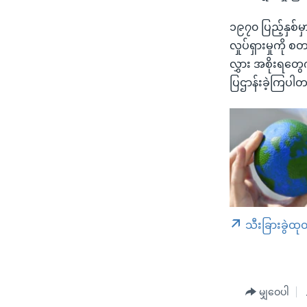
၁၉၇၀ ပြည့်နှစ်
လှုပ်ရှားမှုကို
လွှား အစိုးရတွေ
ပြဌာန်းခဲ့ကြပါ
သီးခြားခွဲထု
မျှဝေပါ