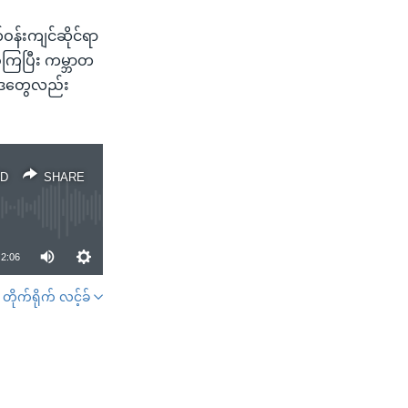
ဝန်းကျင်ဆိုင်ရာ
ဲ့ကြပြီး ကမ္ဘာတ
ဥပဒေတွေလည်း
D
SHARE
2:06
တိုက်ရိုက် လင့်ခ်
SHARE