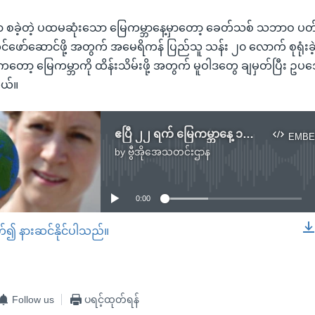
မှာ စခဲ့တဲ့ ပထမဆုံးသော မြေကမ္ဘာနေ့မှာတော့ ခေတ်သစ် သဘာဝ ပတ်
 စတင်ဖော်ဆောင်ဖို့ အတွက် အမေရိကန် ပြည်သူ သန်း ၂၀ လောက် စုရုံးခ
ကတော့ မြေကမ္ဘာကို ထိန်းသိမ်းဖို့ အတွက် မူဝါဒတွေ ချမှတ်ပြီး 
တယ်။
ဧပြီ ၂၂ ရက် မြေကမ္ဘာနေ့ ၁၉၂ နိုင်ငံက လူသန်း ၁ ထောင်ကျော် ပါဝင်လှုပ်ရှားမည်
EMBE
by
ဗွီအိုအေသတင်းဌာန
No media source currently available
0:00
တ်၍ နားဆင်နိုင်ပါသည်။
EMBED
Follow us
ပရင့်ထုတ်ရန်