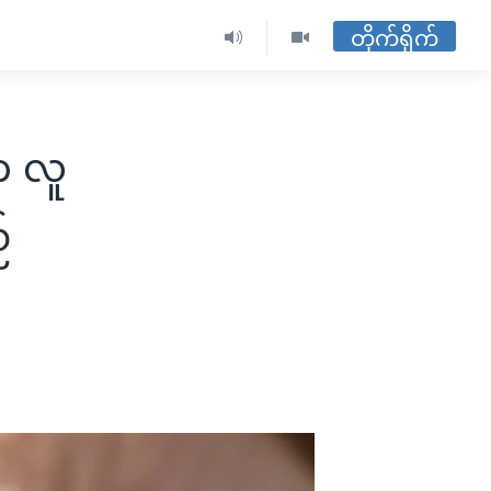
တိုက်ရိုက်
က လူ
်