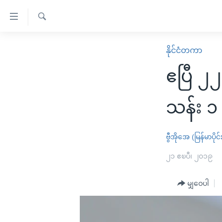
သုံး
ရ
ရှာဖွေ
လွယ်ကူ
မူလစာမျက်နှာ
နိုင်ငံတကာ
ရ
စေ
မြန်မာ
လာ
ဧပြီ ၂၂
သည့်
ဒ်
ကမ္ဘာ့သတင်းများ
Link
ဗွီဒီယို
နိုင်ငံတကာ
သန်း ၁
များ
သတင်းလွတ်လပ်ခွင့်
အမေရိကန်
ပင်မ
ရပ်ဝန်းတခု လမ်းတခု အလွန်
တရုတ်
ဗွီအိုအေ (မြန်မာပိုင်
အကြောင်းအရာ
အင်္ဂလိပ်စာလေ့လာမယ်
အစ္စရေး-ပါလက်စတိုင်း
၂၁ ဧၿပီ၊ ၂၀၁၉
သို့
အပတ်စဉ်ကဏ္ဍများ
အမေရိကန်သုံးအီဒီယံ
ကျော်
မျှဝေပါ
ကြည့်
ရေဒီယိုနှင့်ရုပ်သံ အချက်အလက်များ
မကြေးမုံရဲ့ အင်္ဂလိပ်စာ
ရေဒီယို
ရန်
ရေဒီယို/တီဗွီအစီအစဉ်
ရုပ်ရှင်ထဲက အင်္ဂလိပ်စာ
တီဗွီ
ပင်မ