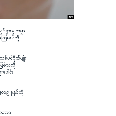
်ရှားမှု ကမ္ဘာ
ှားကြမယ်လို့
်ပင်စိုက်ပျိုး
 ဖြစ်သလို
းပေါင်း
၀၁၉ ခုနှစ်ကို
် သဘာဝ