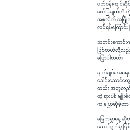
ပတ်ဝန်းကျင်ဆိုင
ဖော်ပြချက်ကို 
အစုလိုက် အပြု
လုပ်ရပ်ကြောင်း 
သတင်းကောင်းကတေ
ဖြစ်တယ်လို့လည်
ပြောပါတယ်။
ချက်ချင်း အရေး
ခေါင်းဆောင်တွေ၊
တည်း အတူတည်ဆော
တဲ့ ရှားပါး မျို
က ပြောဆိုခဲ့တာ
မြေကမ္ဘာနေ့ ဆို
ဆောင်ရွက်မှု ဖြ