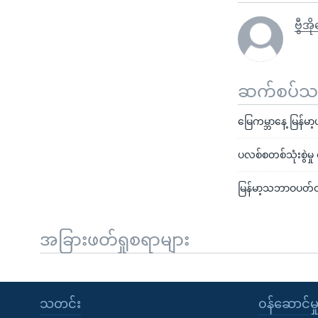
ဗွီအိ
ဆက်စပ်သတင
မြေကမ္ဘာနေ့ မြန်မာ
ပလစ်စတစ်သုံးစွဲမှု 
မြန်မာ့သဘာဝပတ်ဝန်း
အခြားဖတ်ရှုစရာများ
သတင်း
၀န်ဆောင်မှ