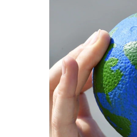
သုတပဒေသာ အင်္ဂလိပ်စာ
အ
ညွန်း
စာမျက်နှာ
သို့
ကျော်
ကြည့်
ရန်
ရှာဖွေ
ရန်
နေရာ
သို့
ကျော်
ရန်