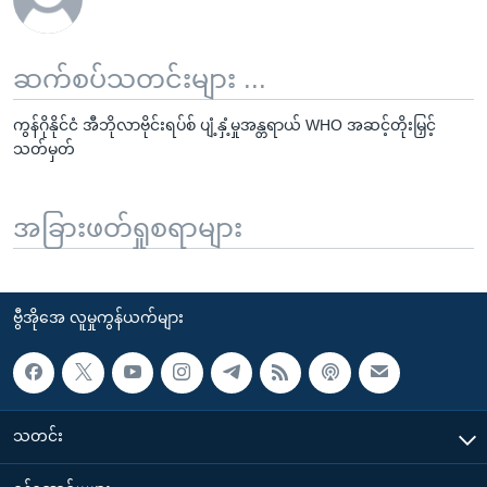
ဆက်စပ်သတင်းများ ...
ကွန်ဂိုနိုင်ငံ အီဘိုလာဗိုင်းရပ်စ် ပျံ့နှံ့မှုအန္တရာယ် WHO အဆင့်တိုးမြှင့်
သတ်မှတ်
အခြားဖတ်ရှုစရာများ
ဗွီအိုအေ လူမှုကွန်ယက်များ
သတင်း