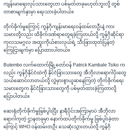
ကျန်းမာရေးလုပ်သားတွေဟာ ပစ်မှတ်တခုမဟုတ်ဘူးလို့ တွစ်
တာစာမျက်နှာမှာ ရေးသားခဲ့ပါတယ်။
တိုက်ခိုက်မှုကြောင့် ကွန်ဂိုကျန်းမာရေးဝန်ထမ်းတဦးနဲ့ ကား
သမားတို့လည်း ထိခိုက်ဒဏ်ရာတွေရခဲ့ကြတယ်လို့ ကွန်ဂိုဆိုင်ရာ
ကုလသမဂ္ဂလ အထူးကိုယ်စားလှယ်ရဲ့ သီးခြားထုတ်ပြန်တဲ့
ကြေငြာချက်မှာ ပြောထားပါတယ်။
Butembo လက်ထောက်မြို့တော်ဝန် Patrick Kambale Tsiko က
လည်း ကွန်ဂိုနိုင်ငံထဲကို နိုင်ငံခြားသားတွေ အီဘိုလာရောဂါပိုးတွေ
သယ်ဆောင်လာတယ်လို့ လွှဲမှားစွာယူဆနေကြတဲ့ တိုက်ခိုက်ရေး
သမားတွေက နိုင်ငံခြားသားတွေကို ပစ်မှတ်ထားခဲ့ကြတာလို့
ပြောပါတယ်။
ဆေးရုံတိုက်ခိုက်မှုဖြစ်ပွါးပြီး နာရီပိုင်းအကြာမှာပဲ အီဘိုလာ
ရောဂါကုတဲ့ ဌာနတခုမှာ နောက်ထပ်တိုက်ခိုက်မှု ဖြစ်ပွါးခဲ့တာ
ကြောင့် WHO ဝန်ထမ်းတဦး သေဆုံးသွားတယ်လို့ ကွန်ဂို