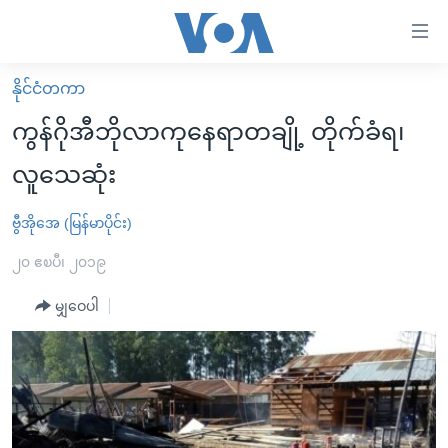
သုံး
ရ
လွယ်ကူ
နိုင်ငံတကာ
မူလစာမျက်နှာ
စေ
ကွန်ဂိုအီဘိုလာကုနေရာတချို့ တိုက်ခံရ၊
မြန်မာ
သည့်
လူသေဆုံး
ကမ္ဘာ့သတင်းများ
Link
ဗွီဒီယို
နိုင်ငံတကာ
ဗွီအိုအေ (မြန်မာပိုင်း)
များ
သတင်းလွတ်လပ်ခွင့်
အမေရိကန်
၂၀ ဧၿပီ၊ ၂၀၁၉
ပင်မ
ရပ်ဝန်းတခု လမ်းတခု အလွန်
တရုတ်
အကြောင်းအရာ
မျှဝေပါ
သို့
အင်္ဂလိပ်စာလေ့လာမယ်
အစ္စရေး-ပါလက်စတိုင်း
ကျော်
အပတ်စဉ်ကဏ္ဍများ
အမေရိကန်သုံးအီဒီယံ
ကြည့်
ရေဒီယိုနှင့်ရုပ်သံ အချက်အလက်များ
မကြေးမုံရဲ့ အင်္ဂလိပ်စာ
ရေဒီယို
ရန်
ပင်မ
ရေဒီယို/တီဗွီအစီအစဉ်
ရုပ်ရှင်ထဲက အင်္ဂလိပ်စာ
တီဗွီ