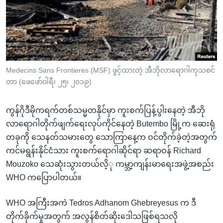
အ
သုတပဒေသာ အင်္ဂလိပ်စာ
ညွန်း
Learning English
စာမျက်နှာ
သို့
ဗွီအိုအေ လူမှုကွန်ယက်များ
ကျော်
ကြည့်
Medecins Sans Frontieres (MSF) ဖွင့်ထားတဲ့ အီဘိုလာရောဂါကုသစင်
တာ (ဖေဖော်ဝါရီ၊ ၂၅၊ ၂၀၁၉)
ရန်
ဘာသာစကားများ
ရှာဖွေ
ကွန်ဂိုဒီမိုကရက်တစ်သမ္မတနိုင်မှာ ကူးစက်ပြန့်ပွါးနေတဲ့ အီဘို
ရန်
လာရောဂါတိုက်ဖျက်ရေးလုပ်ကိုင်နေတဲ့ Butembo မြို့က ဆေးရုံ
နေရာ
တခုကို သေနတ်သမားတွေ သောကြာနေ့က ဝင်တိုက်ခဲ့တဲ့အတွက်
သို့
ကင်မရွန်းနိုင်ငံသား ကူးစက်ရောဂါဆိုင်ရာ ဆရာဝန် Richard
ကျော်
Mouzoko သေဆုံးသွားတယ်လိ့ု ကမ္ဘာ့ကျန်းမာရေးအဖွဲ့အစည်း
ရန်
WHO ကပြောပါတယ်။
WHO အကြီးအကဲ Tedros Adhanom Ghebreyesus က ဒီ
တိုက်ခိုက်မှုအတွက် အလွန်စိတ်ဆိုးဒေါသဖြစ်ရသလို