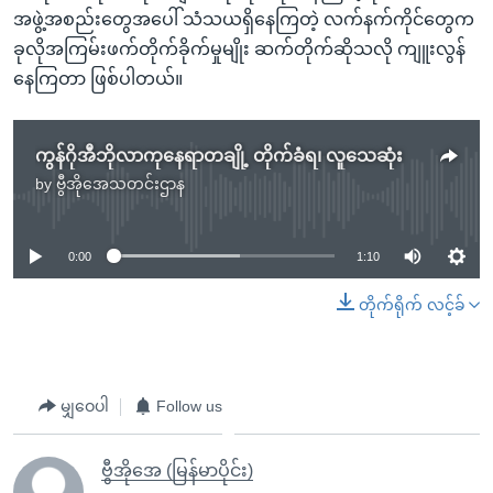
အဖွဲ့အစည်းတွေအပေါ် သံသယရှိနေကြတဲ့ လက်နက်ကိုင်တွေက
ခုလိုအကြမ်းဖက်တိုက်ခိုက်မှုမျိုး ဆက်တိုက်ဆိုသလို ကျူးလွန်
နေကြတာ ဖြစ်ပါတယ်။
ကွန်ဂိုအီဘိုလာကုနေရာတချို့ တိုက်ခံရ၊ လူသေဆုံး
by
ဗွီအိုအေသတင်းဌာန
No media source currently available
0:00
1:10
တိုက်ရိုက် လင့်ခ်
မျှဝေပါ
Follow us
ဗွီအိုအေ (မြန်မာပိုင်း)