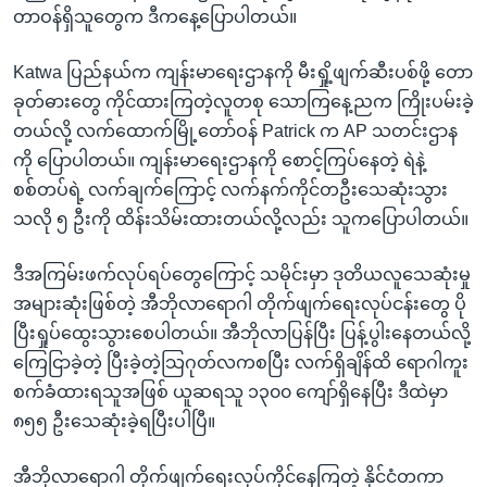
တာဝန်ရှိသူတွေက ဒီကနေ့ပြောပါတယ်။
Katwa ပြည်နယ်က ကျန်းမာရေးဌာနကို မီးရှို့ဖျက်ဆီးပစ်ဖို့ တော
ခုတ်ဓားတွေ ကိုင်ထားကြတဲ့လူတစု သောကြနေ့ညက ကြိုးပမ်းခဲ့
တယ်လို့ လက်ထောက်မြို့တော်ဝန် Patrick က AP သတင်းဌာန
ကို ပြောပါတယ်။ ကျန်းမာရေးဌာနကို စောင့်ကြပ်နေတဲ့ ရဲနဲ့
စစ်တပ်ရဲ့ လက်ချက်ကြောင့် လက်နက်ကိုင်တဦးသေဆုံးသွား
သလို ၅ ဦးကို ထိန်းသိမ်းထားတယ်လို့လည်း သူကပြောပါတယ်။
ဒီအကြမ်းဖက်လုပ်ရပ်တွေကြောင့် သမိုင်းမှာ ဒုတိယလူသေဆုံးမှု
အများဆုံးဖြစ်တဲ့ အီဘိုလာရောဂါ တိုက်ဖျက်ရေးလုပ်ငန်းတွေ ပို
ပြီးရှုပ်ထွေးသွားစေပါတယ်။ အီဘိုလာပြန်ပြီး ပြန့်ပွါးနေတယ်လို့
ကြေငြာခဲ့တဲ့ ပြီးခဲ့တဲ့သြဂုတ်လကစပြီး လက်ရှိချိန်ထိ ရောဂါကူး
စက်ခံထားရသူအဖြစ် ယူဆရသူ ၁၃၀၀ ကျော်ရှိနေပြီး ဒီထဲမှာ
၈၅၅ ဦးသေဆုံးခဲ့ရပြီးပါပြီ။
အီဘိုလာရောဂါ တိုက်ဖျက်ရေးလုပ်ကိုင်နေကြတဲ့ နိုင်ငံတကာ