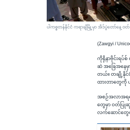
ပါကစ္စတန်နိုင်ငံ ကရာချိမြို့မှာ အိဒ်ပွဲတော်နေ့
(Zawgyi / Unico
ကိုရိုနာဗိုင်းရပ
ဆဲ အခြေအနေမှာပ
တယ်။ တချို့နို
ထားတာတွေကို ယ
အစဉ်အလာအရတော့ 
တွေမှာ ဝတ်ပြုဆ
လက်ဆောင်တွေဝယ