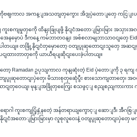
ကိုဗဈကာလ အကန့ျအသတျတှကွေား အိဒျပှဲတောျတှေ ကငြျး
ရပျဈ ကူးစကျမှုတှကေို ထိနျးခြုပျဖို့ နိုငျငံအတောျမြားမြား အသှ
ေနမှောပဲ ဒီကနေ့ ကမ်ဘာတဝနျး အစ်စလာမျဘာသာဝငျတှေ Eid al
ေပါတယျ။ တခြို့နိုငျငံတှမှောတော့ ဝတျပွုဆုတောငျးသူတှေ အဆငျ
ငျထားတာတှကေို ယာယီရပျဆိုငျးပေးခဲ့ပါတယျ။
 Ramadan ဥပုသျကာလ ကုနျဆုံးတဲ့ Eid ပှဲတောျကို ၃ ရကျ 
ာ ဝတျပွုဆုတောငျးပှဲတှေ၊ မိသားစုတှဆေုံပွီး စားသောကျတာတှေ
ာငျတှဝေယျ၊ မုန့ျအခြိုတှကြှေေး စသဖွင့ျ စညျစညျကားကား က
ျရောဂါ ကူးစကျပြံ့နှံ့နတေဲ့ အန်တရာယျကွောင့ျ ဆောျဒီ၊ အီဂစြျ၊
ုငျငံအတောျမြားမြားမှာ လူစုလူဝေးနဲ့ ဝတျပွုဆုတောငျးပှဲတှေ မက