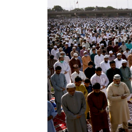
သုတပဒေသာ အင်္ဂလိပ်စာ
အ
ညွန်း
စာမျက်နှာ
သို့
ကျော်
ကြည့်
ရန်
ရှာဖွေ
ရန်
နေရာ
သို့
ကျော်
ရန်