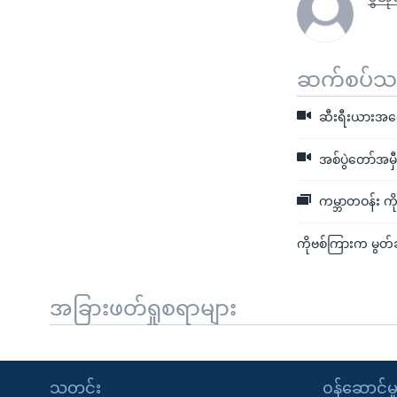
ဆက်စပ်သတင
ဆီးရီးယားအရှေ့
အစ်ပွဲတော်အမှီ
ကမ္ဘာတဝန်း ကိုဗ
ကိုဗစ်ကြားက မွတ
အခြားဖတ်ရှုစရာများ
သတင်း
၀န်ဆောင်မှ