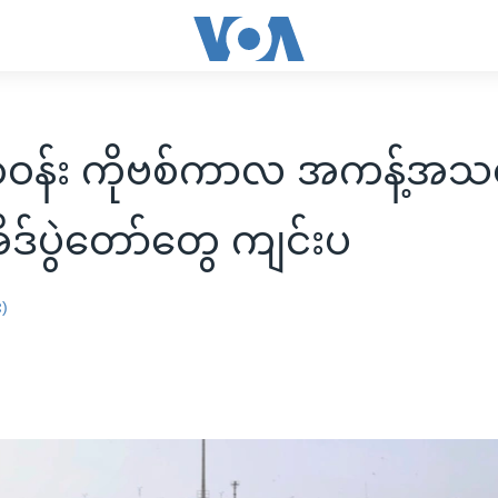
တဝန်း ကိုဗစ်ကာလ အကန့်အသ
ိဒ်ပွဲတော်တွေ ကျင်းပ
း)