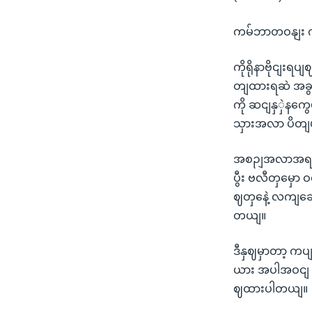
ကမ်ဘာတဝနျး 
ကိုရိုနာဗိုငျး
တျထားရဆဲ အခွအ
ကို ဆငျနှှဲနကွ
သှားအလာ ပိတျပ
အစဉျအလာအရတော့
ပွီး ဗလီတှမှေ
ဈတှနေဲ့ လကျဆေ
တယျ။
ဒီနှဈမှာတာ့ ကပ
ယား အပါအဝငျ နိ
ဈထားပါတယျ။