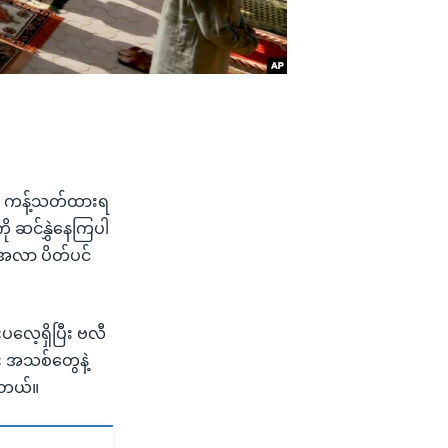
ာတွေ ကန့်သတ်ထားရ
ု ဆင်နွှဲနေကြပါ
းအလာ ပိတ်ပင်
လေ့ရှိပြီး ဗလီ
း အသစ်တွေနဲ့
ါတယ်။