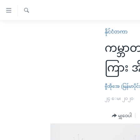
သုံး
ရ
ရှာဖွေ
လွယ်ကူ
မူလစာမျက်နှာ
နိုင်ငံတကာ
ရ
စေ
မြန်မာ
လာ
ကမ္ဘာ
သည့်
ဒ်
ကမ္ဘာ့သတင်းများ
Link
ဗွီဒီယို
နိုင်ငံတကာ
ကြား အ
များ
သတင်းလွတ်လပ်ခွင့်
အမေရိကန်
ပင်မ
ရပ်ဝန်းတခု လမ်းတခု အလွန်
တရုတ်
ဗွီအိုအေ (မြန်မာပိုင်
အကြောင်းအရာ
အင်္ဂလိပ်စာလေ့လာမယ်
အစ္စရေး-ပါလက်စတိုင်း
၂၄ ေမ၊ ၂၀၂၀
သို့
အပတ်စဉ်ကဏ္ဍများ
အမေရိကန်သုံးအီဒီယံ
ကျော်
မျှဝေပါ
ကြည့်
ရေဒီယိုနှင့်ရုပ်သံ အချက်အလက်များ
မကြေးမုံရဲ့ အင်္ဂလိပ်စာ
ရေဒီယို
ရန်
ရေဒီယို/တီဗွီအစီအစဉ်
ရုပ်ရှင်ထဲက အင်္ဂလိပ်စာ
တီဗွီ
ပင်မ