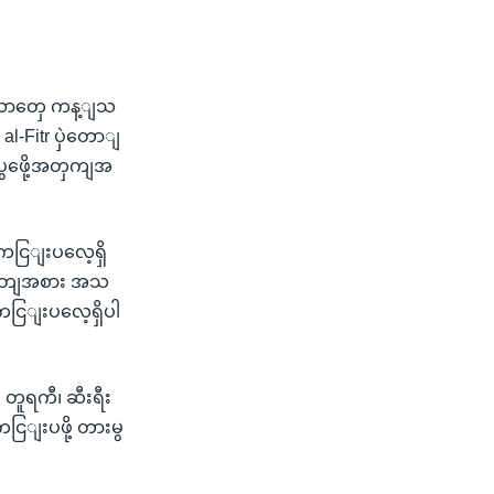
ပ
ားအလာတှေ ကန့ျသ
-Fitr ပှဲတောျ
ပွဖေို့အတှကျအ
ကငြျးပလေ့ရှိ
၊ အဝတျအစား အသ
ငြျးပလေ့ရှိပါ
 တူရကီ၊ ဆီးရီး
ငြျးပဖို့ တားမွ