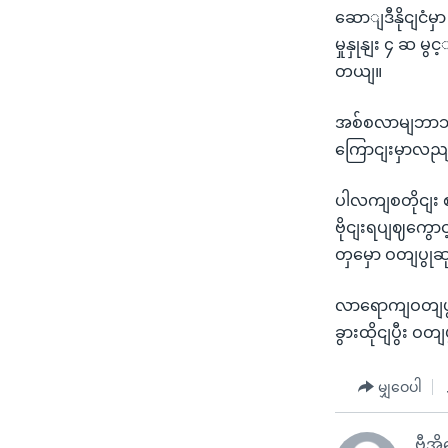
ဆောျဒီနိုငျင
မှုနှုနျး ၄ ဆ
တယျ။
အစ်စလာမျဘာသာ
ကြောငျးမှာလညျး
ပါလကျစတိုငျး စ
ဗိုငျးရပျဈကွော
တှမှော ဝတျပွုဆုတ
လာရောကျဝတျပွ
ခွားထိုငျပွီး ဝတ
မျှဝေပါ
ဗွီအိ