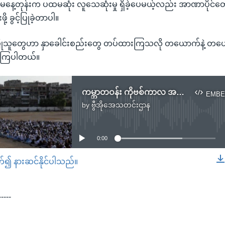
င့် မနေ့တုန်းက ပထမဆုံး လူသေဆုံးမှု ရှိခဲ့ပေမယ့်လည်း အာဏာပိုင
့ ခွင့်ပြုခဲ့တာပါ။
ုသူတွေဟာ နှာခေါင်းစည်းတွေ တပ်ထားကြသလို တယောက်နဲ့ တယေ
ုခဲ့ကြပါတယ်။
ကမ္ဘာတဝန်း ကိုဗစ်ကာလ အကန့်အသတ်တွေကြား အိဒ်ပွဲတော်တွေ ကျင်းပ
EMBE
by
ဗွီအိုအေသတင်းဌာန
No media source currently available
0:00
တ်၍ နားဆင်နိုင်ပါသည်။
EMBED
-----