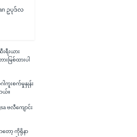
an ဥပုဒ်လ
 ဆီးရီးယား
့ တားမြစ်ထားပါ
ူးစက်မှုနှုန်း
တယ်။
sa ဗလီကျောင်း
တော့ ကိုရိုနာ