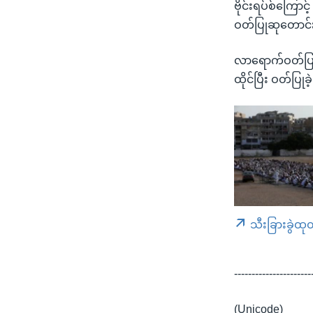
ဗိုင်းရပ်စ်ကြော
ဝတ်ပြုဆုတောင်းဖို
လာရောက်ဝတ်ပြ
ထိုင်ပြီး ဝတ်ပြ
သီးခြားခွဲထု
----------------------
(Unicode)