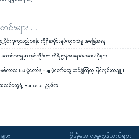
်းများ ...
ပိုင်း ဒုက္ခသည်စခန်း ကိုရိုနာဗိုင်းရပ်ကူးစက်မှု အခြေအနေ
 တောင်အာရှမှာ အွန်လိုင်းက တိရိစ္ဆာန်အရောင်းအဝယ်ပိုများ
စ်ကာလ Eid ပွဲတော်နဲ့ Hajj ပွဲတော်တွေ ဆင်နွှဲကြတဲ့ မြင်ကွင်းတချို့။
်ဆလင်တွေရဲ့ Ramadan ဥပုဒ်လ
ုများ
ဗွီအိုအေ လူမှုကွန်ယက်များ