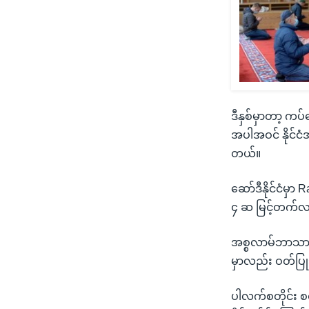
ဒီနှစ်မှာတာ့ ကပ်
အပါအဝင် နိုင်ငံ
တယ်။
ဆော်ဒီနိုင်ငံ
၄ ဆ မြင့်တက်လ
အစ္စလာမ်ဘာသာဝ
မှာလည်း ဝတ်ပြုသ
ပါလက်စတိုင်း စစ