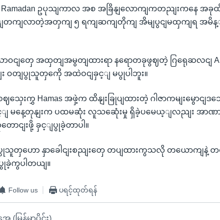
ံမှာ Ramadan ဥပုသျကာလ အစ အခြိနျလောကျကတညျးကနေ အခုထ
 မွင့ျတကျလာတဲ့အတှကျ ၅ ရကျဆကျတိုကျ အိမျပွငျမထှကျရ အမိ
ဝငျတှေ အထှတျအမွတျထားရာ နရောတခုဖွဈတဲ့ ဂြရေုဆလငျ Al
 ဝတျပွုသူတှကေို အထဲဝငျခှင့ျ မပွုပါဘူး။
ဈသှေးကွှ Hamas အဖှဲ့က ထိနျးခြုပျထားတဲ့ ဂါဇာကမျးမွောငျဒသေမ
င့ျ မနေ့တုနျးက ပထမဆုံး လူသဆေုံးမှု ရှိခဲ့ပမေယ့ျလညျး အာဏ
ောငျးဖို့ ခှင့ျပွုခဲ့တာပါ။
ုသူတှဟော နှာခေါငျးစညျးတှေ တပျထားကွသလို တယောကျနဲ့ 
ျပွုခဲ့ကွပါတယျ။
Follow us
ပရင့်ထုတ်ရန်
ုအေ (မြန်မာပိုင်း)