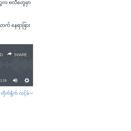
်တွေက ဗလီတွေမှာ
ာက် နေရာခြား
D
SHARE
1:19
တိုက်ရိုက် လင့်ခ်
SHARE