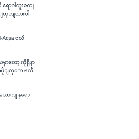
ိ ရောဂါကူးစကျ
န့ျထုတျထားပါ
-Aqsa ဗလီ
ှာတော့ ကိုရိုနာ
ာပိုငျတှကေ ဗလီ
တယောကျ နရော