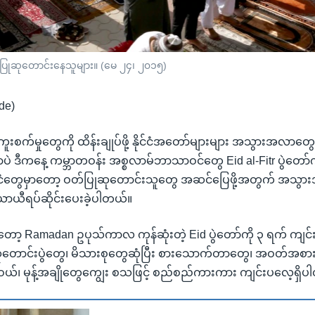
 ဝတ်ပြုဆုတောင်းနေသူများ။ (မေ ၂၄၊ ၂၀၁၅)
de)
်စ် ကူးစက်မှုတွေကို ထိန်းချုပ်ဖို့ နိုင်ငံအတော်များများ အသွားအလ
ဲ ဒီကနေ့ ကမ္ဘာတဝန်း အစ္စလာမ်ဘာသာဝင်တွေ Eid al-Fitr ပွဲတော်ကိ
င်ငံတွေမှာတော့ ဝတ်ပြုဆုတောင်းသူတွေ အဆင်ပြေဖို့အတွက် အသွာ
ာယီရပ်ဆိုင်းပေးခဲ့ပါတယ်။
Ramadan ဥပုသ်ကာလ ကုန်ဆုံးတဲ့ Eid ပွဲတော်ကို ၃ ရက် ကျင်းပ
ုတောင်းပွဲတွေ၊ မိသားစုတွေဆုံပြီး စားသောက်တာတွေ၊ အဝတ်အစာ
်၊ မုန့်အချိုတွေကျွေး စသဖြင့် စည်စည်ကားကား ကျင်းပလေ့ရှိပ