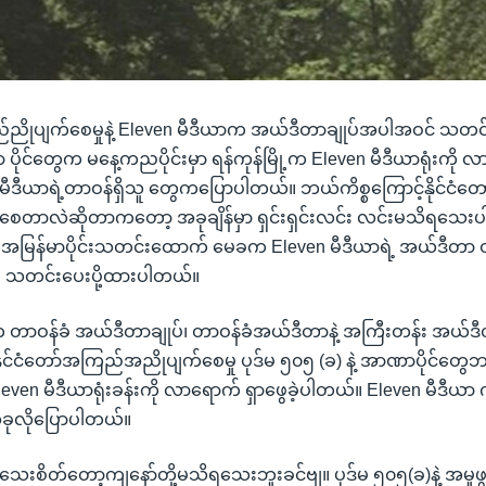
ည်ညိုပျက်စေမှုနဲ့ Eleven မီဒီယာက အယ်ဒီတာချုပ်အပါအဝင် သတင
 ပိုင်တွေက မနေ့ကညပိုင်းမှာ ရန်ကုန်မြို့က Eleven မီဒီယာရုံးကို လာပ
မီဒီယာရဲ့တာဝန်ရှိသူ တွေကပြောပါတယ်။ ဘယ်ကိစ္စကြောင့်နိုင်ငံတေ
တာလဲဆိုတာကတော့ အခုချိန်မှာ ရှင်းရှင်းလင်း လင်းမသိရသေးပါ
ိုအေမြန်မာပိုင်းသတင်းထောက် မေခက Eleven မီဒီယာရဲ့ အယ်ဒီတာ
ီး သတင်းပေးပို့ထားပါတယ်။
က တာဝန်ခံ အယ်ဒီတာချုပ်၊ တာဝန်ခံအယ်ဒီတာနဲ့ အကြီးတန်း အယ်
ိုင်ငံတော်အကြည်အညိုပျက်စေမှု ပုဒ်မ ၅၀၅ (ခ) နဲ့ အာဏာပိုင်တွေဘ
Eleven မီဒီယာရုံးခန်းကို လာရောက် ရှာဖွေခဲ့ပါတယ်။ Eleven မီဒီယ
ခုလိုပြောပါတယ်။
းစိတ်တော့ကျနော်တို့မသိရသေးဘူးခင်ဗျ။ ပုဒ်မ ၅၀၅(ခ)နဲ့ အမှုဖ