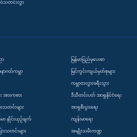
းလ်သတင်းလွှာ
ပညာ
မြန်မာပြည်မှပေးစာ
အနာဂတ်ကမ္ဘာ
မြင်ကွင်းကျယ်မှတ်စုများ
ကမ္ဘာတလွှားခရီးသွား
း အားကစား
ဒီသီတင်းပတ် အာရှနိုင်ငံရေး
ားသတင်းများ
အာရှစီးပွားရေး
်မာ နှိုင်းယှဉ်ချက်
ကျန်းမာရေး
ပြားသတင်းများ
အမျိုးသမီးကဏ္ဍ