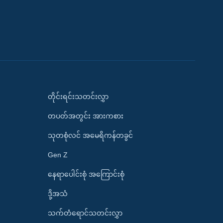
တိုင်းရင်းသတင်းလွှာ
တပတ်အတွင်း အားကစား
သုတစုံလင် အမေရိကန်တခွင်
Gen Z
နေရာပေါင်းစုံ အကြောင်းစုံ
ဒို့အသံ
သက်တံရောင်သတင်းလွှာ