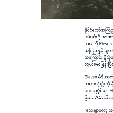
နိုင်ငံတော်အကြ
ဖမ်းဆီးဖို့ အာဏာ
တယ်လို့ Eleven 
အကြည်ညိုပျက်စေ
အကြောင်း ဗွီအ
သွယ်မေးမြန်းပြ
Eleven မီဒီယာ
သမားသုံးဦးကို န
မနေ့ညပိုင်းမှာ 
ဦးက VOA ကို အ
"သေချာတော့ အသေ