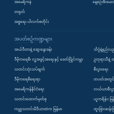
အမေရိကန်
နေ့စဉ်အီးမေ
တရုတ်
အစ္စရေး-ပါလက်စတိုင်း
အပတ်စဉ်ကဏ္ဍများ
အယ်ဒီတာနဲ့ ဆွေးနွေးခန်း
သိပ္ပံနဲ့နည်း
ဒီမိုကရေစီ၊ လူ့အခွင့်အရေးနှင့် ခေတ်ပြိုင်ကမ္ဘာ
ဥတုရာသီနဲ့ 
သတင်းသုံးသပ်ချက်
စီးပွားရေး
ဒီမိုကရေစီရေးရာ
တပတ်အတွင်
အမေရိကန်နိုင်ငံရေး
လယ်ယာစီးပွ
သတင်းထောက်မှတ်စု
ယူကရိန်း၊ မြန
ကမ္ဘာ့သတင်းမီဒီယာထဲက မြန်မာ
ထူးခြားဆန်း