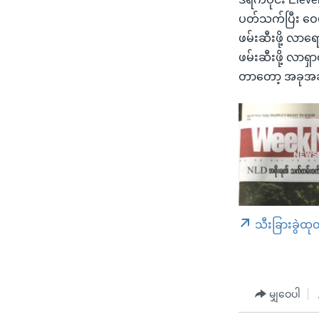
ပတ်သက်ပြီး ဝေဖ
ဖမ်းဆီးဖို့ လ
ဖမ်းဆီးဖို့ လာရ
တာတော့ အခုအခ
သီးခြားခွဲထု
မျှဝေပါ