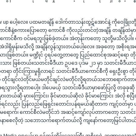
ow up ပေါ့လေ။ ပထမတချိန် ဒေါက်တာသန်းထွဋ်အောင်နဲ့ ကိုဝေဖြိုးတို
ောင်စီနဲ့စကားပြောတော့ ကောင်စီ ကိုလည်းတင်တဲ့အချိန် တချိန်ထဲမှာ
ကောင်စီက ဝင်မရဘူးဖြစ်ခဲ့တယ်။ အဲတုန်းကတော့ သူတို့မသိလို့ပါ။ က
က အဲဒါရှိမှန်းမသိလို့ အချိန်လွန်သွားတယ်ပေါ့လေ။ အခုတော့ အစိုးရအ
းသားဖြစ်တယ်။ မဏ္ဍိုင် ၄ရပ်တွေ့တာတွေ ပြည်ထောင်စုအဆင့်ရော တိုင
ီးသား ဖြစ်တယ်။သတင်းမီဒီယာ ဥပဒေ ပုဒ်မ ၂၁ မှာ သတင်းမီဒီယာသ
တရာ တိုင်းကြားမှုရှိလာရင် သတင်းမီဒီယာကောင်စီကို ရှေးဦးစွာ တို
 တိုင်ချင်လဲတိုင်မယ်မတိုင်ချင်လဲမတိုင်လို့ရတယ်သဘောရောက်တာပေ
ွားလို့ရတာပေါ့။ ဒါပေမယ့် သတင်းမီဒီယာမှာဖော်ပြလို့ တခုခုဆို 
တယ်ဆို မှားကြောင်း၊ ခိုင်မာတယ်ဆိုလဲ ခိုင်မာကြောင်း အဲလို စပြီ
ရင်လည်း ပြန်လည်ဖြေရှင်းတောင်းပန်ရမယ်ဆိုတာက ကျင့်ဝတ်မှာ 
 မရောက်၊ ကောင်စီလဲမတိုင်ဘဲ အဆင့်ကျော်လုပ်တာကတော့ သတင်
်နစ်နာစေလိုတဲ့ သဘောသက်ရောက်တယ်လို့ ကျနော်ကတော့မြင်ပါတယ်
ven Media ဂျာနယ်မှာ ရန်ကုန်တိုင်းဒေသကြီး အစိုးရရဲ့ ဘဏ္ဍာရေးအသုံ