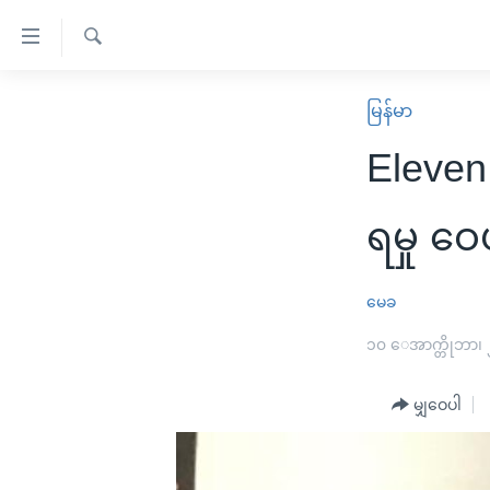
သုံး
ရ
ရှာဖွေ
လွယ်ကူ
မူလစာမျက်နှာ
မြန်မာ
ရ
စေ
မြန်မာ
လာ
Eleven
သည့်
ဒ်
ကမ္ဘာ့သတင်းများ
Link
ဗွီဒီယို
နိုင်ငံတကာ
ရမှု ဝေ
များ
သတင်းလွတ်လပ်ခွင့်
အမေရိကန်
ပင်မ
ရပ်ဝန်းတခု လမ်းတခု အလွန်
တရုတ်
မေခ
အကြောင်းအရာ
အင်္ဂလိပ်စာလေ့လာမယ်
အစ္စရေး-ပါလက်စတိုင်း
၁၀ ေအာက္တိုဘာ၊
သို့
အပတ်စဉ်ကဏ္ဍများ
အမေရိကန်သုံးအီဒီယံ
ကျော်
မျှဝေပါ
ကြည့်
ရေဒီယိုနှင့်ရုပ်သံ အချက်အလက်များ
မကြေးမုံရဲ့ အင်္ဂလိပ်စာ
ရေဒီယို
ရန်
ရေဒီယို/တီဗွီအစီအစဉ်
ရုပ်ရှင်ထဲက အင်္ဂလိပ်စာ
တီဗွီ
ပင်မ