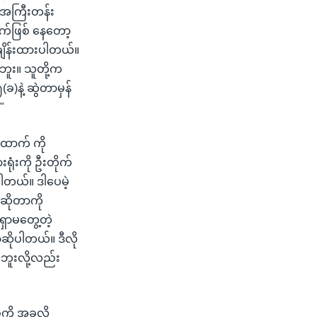
 အကြီးတန်း
ဘက်ဖြစ် နေတော့
န်ချိန်းထားပါတယ်။
ဘူး။ သူတို့က
)နဲ့ ဆွဲတာမှန်
"
ထောက် ကို
ရုံးကို ဦးတိုက်
တယ်။ ဒါပေမဲ့
ဆိုတာကို
ှာမတွေ့တဲ့
ိုပါတယ်။ ဒီလို
ိဘူးလို့လည်း
ကို အခုလို