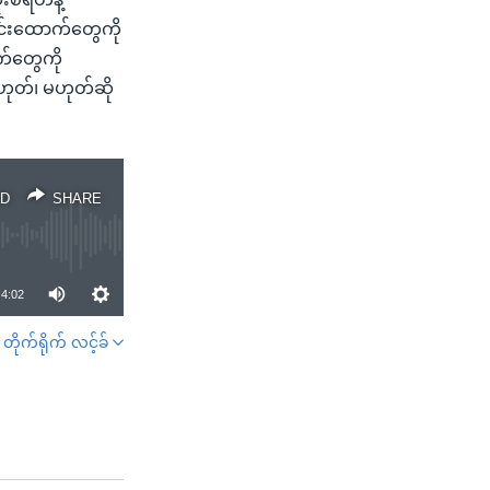
တင်းထောက်တွေကို
က်တွေကို
 ဟုတ်၊ မဟုတ်ဆို
D
SHARE
4:02
တိုက်ရိုက် လင့်ခ်
SHARE