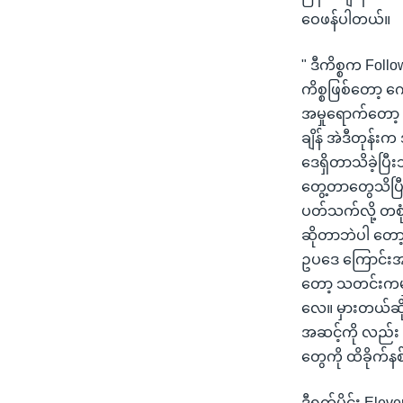
ဝေဖန်ပါတယ်။
" ဒီကိစ္စက Foll
ကိစ္စဖြစ်တော့ က
အမှုရောက်တော့ 
ချိန် အဲဒီတုန်း
ဒေရှိတာသိခဲ့ပြီ
တွေ့တာတွေသိပြ
ပတ်သက်လို့ တစုံ
ဆိုတာဘဲပါ တော့
ဥပဒေ ကြောင်းအရသ
တော့ သတင်းကမှား
လေ။ မှားတယ်ဆို
အဆင့်ကို လည်း
တွေကို ထိခိုက
ဒီရက်ပိုင်း Ele