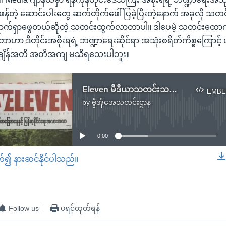
န်တဲ့ ဆောင်းပါးတွေ ဆက်တိုက်ဖေါ်ပြခဲ့ပြီးတဲ့နောက် အခုလို သ
ာရောက်ရှာဖွေတယ်ဆိုတဲ့ သတင်းထွက်လာတာပါ။ ဒါပေမဲ့ သတင်းထော
ှာတာဟာ ဒီတိုင်းအစိုးရရဲ့ ဘဏ္ဍာရေးဆိုင်ရာ အသုံးစရိတ်ကိစ္စကြောင့်
ျိန်အတိ အတိအကျ မသိရသေးပါဘူး။
Eleven မီဒီယာသတင်းသမားသုံးဦး အမှုဖွင့်ခံရမှု ဝေဖန်မှုထွက်ပေါ်
EMBE
by
ဗွီအိုအေသတင်းဌာန
No media source currently available
0:00
တ်၍ နားဆင်နိုင်ပါသည်။
EMBED
Follow us
ပရင့်ထုတ်ရန်