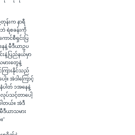
့တုန်းက နာရီ
ဘဲ ရဲစခန်းကို
ောင်စီရှင်းပြ
နေနဲ့ မီဒီယာဥပ
်းနဲ့ပြည်နယ်မှာ
မားတွေနဲ့
င်ကြားနိုင်သည်
ါ့။ အဲဒါကြောင့်
နံပါတ် ၁အနေနဲ့
းလုပ်သင့်တာပေါ့
ပါတယ်။ အဲဒီ
းမီဒီယာသမား
။"
းစရိတ်နဲ့