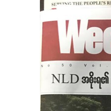
သုတပဒေသာ အင်္ဂလိပ်စာ
အ
ညွန်း
စာမျက်နှာ
သို့
ကျော်
ကြည့်
ရန်
ရှာဖွေ
ရန်
နေရာ
သို့
ကျော်
ရန်