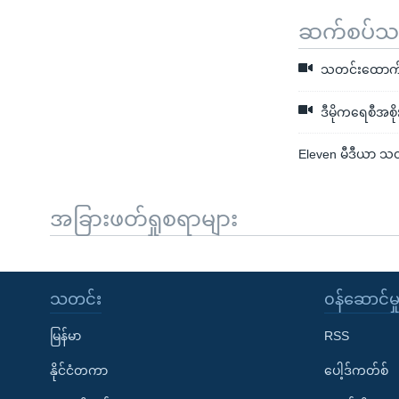
ဆက်စပ်သတင
သတင်းထောက်သုံး
ဒီမိုကရေစီအစို
Eleven မီဒီယာ သတင
အခြားဖတ်ရှုစရာများ
သတင်း
၀န်ဆောင်မှ
မြန်မာ
RSS
နိုင်ငံတကာ
ပေါ့ဒ်ကတ်စ်