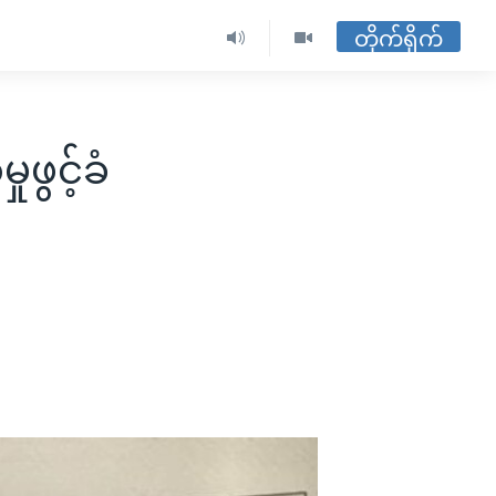
တိုက်ရိုက်
ဖွင့်ခံ