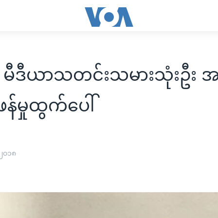
 မီဒီယာသတင်းသမားသုံးဦး အမှု
ဖန်မှုထွက်ပေါ်
 ၂၀၁၈