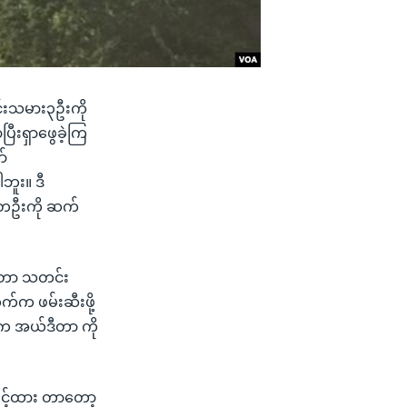
်းသမား၃ဦးကို
ြီးရှာဖွေခဲ့ကြ
ာ်
ဘူး။ ဒီ
 တဦးကို ဆက်
ဒီတာ သတင်း
က်က ဖမ်းဆီးဖို့
ာ က အယ်ဒီတာ ကို
ွင့်ထား တာတော့