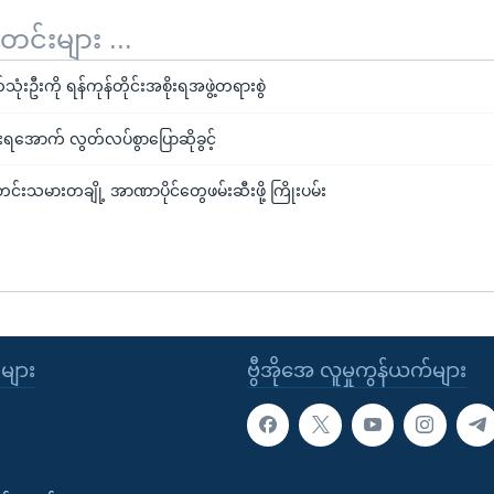
်းများ ...
ဦးကို ရန်ကုန်တိုင်းအစိုးရအဖွဲ့တရားစွဲ
းရအောက် လွတ်လပ်စွာပြောဆိုခွင့်
်းသမားတချို့ အာဏာပိုင်တွေဖမ်းဆီးဖို့ ကြိုးပမ်း
ုများ
ဗွီအိုအေ လူမှုကွန်ယက်များ