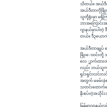
သိတယ်။ အယ်ဒီတ
အယ်ဒီတာကိုဖြိုး
သူတို့ရုံးမှာ မရှ
ဘာအကြောင်းအရာန
ဂျာနယ်မှာပါတဲ့ 
တယ်။ ဒီ၃ယောက်
အယ်ဒီတာချုပ် က
ဖြိုးေ၀၀င်းတို့ 
လေ ျှာက်ထားတဲ
လည်း ဘယ်သူက တ
ရှင်းရှင်းလင်း
အတွက် မဖမ်းခဲ့
သတင်းထောက်တွေကိ
နီးစပ်တဲ့အသိုင်
မြန်မာဂျာနယ်လစ်