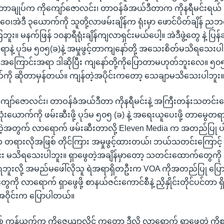
ာချုပ်က ကိုကျော်ဇောလင်း၊ တာဝန်ခံအယ်ဒီတာက ကိုနရီမင်းရယ်
ဝေ၊အဲဒီ ၃ယောက်ကို သူတို့လာဖမ်းချိန်က ရုံးမှာ ဖောင်ပိတ်ချိန် ည
ိကြဘူး။ မနက်ဖြန် ၁၀နာရီရုံးချိန်ကျလာရှင်းမယ်ပေါ့။ အဲဒီဖွဲ့တွေ နဲ့ ပြ
ဲ့ ပုဒ်မ ၅၀၅(ခ)နဲ့ အမှုဖွင့်တာကျနော်တို့ အသေးစိတ်မသိရသေးပါ
ဒီအကြောင်းအရာ ဒါဆိုပြီး ကျနော်တို့ကိုပြောတာမဟုတ်ဘူးလေ။ ၅၀၅(ခ
ကို ဆိုတာမှန်တယ်။ ကျန်တဲ့အပိုင်းကတော့ သေချာမသိသေးပါဘူး။
ျော်ဇောလင်း၊ တာဝန်ခံအယ်ဒီတာ ကိုနရီမင်းနဲ့ အကြီးတန်းသတင်း
သုံးယောက်ကို ဖမ်းဆီးဖို့ ပုဒ်မ ၅၀၅ (ခ) နဲ့ အရေးယူပေးဖို့ တာမွေတရား
့အတွက် လာရောက် ဖမ်းဆီးတာလို့ Eleven Media က အတည်ပြု ပါ
ရားလိုအဖြစ် တိုင်ကြား အမှုဖွင့်ထားတယ်၊ ဘယ်သတင်းကြောင့် 
လင်း မသိရသေးပါဘူး။ ရှာဖွေတဲ့အချိန်မှာတော့ သတင်းထောက်တွေကို ရ
ရဘူးလို့ အမည်မဖေါ်လိုသူ ရဲအရာရှိတဦးက VOA ကိုအတည်ပြု ပြောဆ
ု လာရောက် ရှာဖွေဖို့ စာနယ်ဇင်းကောင်စီနဲ့ ညှိနှိုင်းတိုင်ပင်တာ ရှ
းအဝိုင်းက ပြောပါတယ်။
 ကွန်ယက်က ကိုဇေယျာလှိုင် ကတော့ ဒီလို လာရောက် ရှာဖွေတဲ့ ကိစ္စ