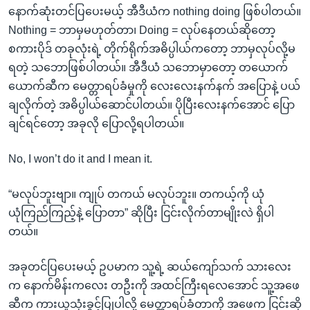
နောက်ဆုံးတင်ပြပေးမယ့် အီဒီယံက nothing doing ဖြစ်ပါတယ်။
Nothing = ဘာမှမဟုတ်တာ၊ Doing = လုပ်နေတယ်ဆိုတော့
စကားပိုဒ် တခုလုံးရဲ့ တိုက်ရိုက်အဓိပ္ပါယ်ကတော့ ဘာမှလုပ်လို့မ
ရတဲ့ သဘောဖြစ်ပါတယ်။ အီဒီယံ သဘောမှာတော့ တယောက်
ယောက်ဆီက မေတ္တာရပ်ခံမှုကို လေးလေးနက်နက် အပြောနဲ့ ပယ်
ချလိုက်တဲ့ အဓိပ္ပါယ်ဆောင်ပါတယ်။ ပိုပြီးလေးနက်အောင် ပြော
ချင်ရင်တော့ အခုလို ပြောလို့ရပါတယ်။
No, I won’t do it and I mean it.
“မလုပ်ဘူးဗျာ။ ကျုပ် တကယ် မလုပ်ဘူး။ တကယ့်ကို ယုံ
ယုံကြည်ကြည့်နဲ့ ပြောတာ” ဆိုပြီး ငြင်းလိုက်တာမျိုးလဲ ရှိပါ
တယ်။
အခုတင်ပြပေးမယ့် ဥပမာက သူ့ရဲ့ ဆယ်ကျော်သက် သားလေး
က နောက်မိန်းကလေး တဦးကို အထင်ကြီးရလေအောင် သူ့အဖေ
ဆီက ကားယူသုံးခွင့်ပြုပါလို့ မေတ္တာရပ်ခံတာကို အဖေက ငြင်းဆို