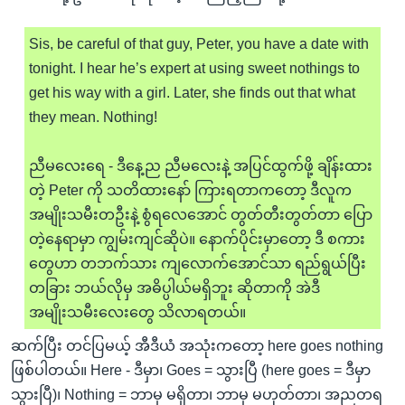
Sis, be careful of that guy, Peter, you have a date with
tonight. I hear he’s expert at using sweet nothings to
get his way with a girl. Later, she finds out that what
they mean. Nothing!
ညီမလေးရေ - ဒီနေ့ည ညီမလေးနဲ့ အပြင်ထွက်ဖို့ ချိန်းထား
တဲ့ Peter ကို သတိထားနော် ကြားရတာကတော့ ဒီလူက
အမျိုးသမီးတဦးနဲ့ စွံရလေအောင် တွတ်တီးတွတ်တာ ပြော
တဲ့နေရာမှာ ကျွမ်းကျင်ဆိုပဲ။ နောက်ပိုင်းမှာတော့ ဒီ စကား
တွေဟာ တဘက်သား ကျလောက်အောင်သာ ရည်ရွယ်ပြီး
တခြား ဘယ်လိုမှ အဓိပ္ပါယ်မရှိဘူး ဆိုတာကို အဲဒီ
အမျိုးသမီးလေးတွေ သိလာရတယ်။
ဆက်ပြီး တင်ပြမယ့် အီဒီယံ အသုံးကတော့ here goes nothing
ဖြစ်ပါတယ်။ Here - ဒီမှာ၊ Goes = သွားပြီ (here goes = ဒီမှာ
သွားပြီ)၊ Nothing = ဘာမှ မရှိတာ၊ ဘာမှ မဟုတ်တာ၊ အညတရ