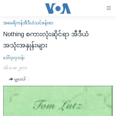
သုံး
ရ
လွယ်ကူ
အမေရိကန်အီဒီယံသင်ခန်းစာ
မူလစာမျက်နှာ
စေ
Nothing စကားလုံးဆိုင်ရာ အီဒီယံ
မြန်မာ
သည့်
အသုံးအနှုန်းများ
ကမ္ဘာ့သတင်းများ
Link
ဗွီဒီယို
နိုင်ငံတကာ
ဒေါ်လှလှသန်း
များ
သတင်းလွတ်လပ်ခွင့်
အမေရိကန်
၁၆ ေမ၊ ၂၀၁၁
ပင်မ
ရပ်ဝန်းတခု လမ်းတခု အလွန်
တရုတ်
အကြောင်းအရာ
မျှဝေပါ
သို့
အင်္ဂလိပ်စာလေ့လာမယ်
အစ္စရေး-ပါလက်စတိုင်း
ကျော်
အပတ်စဉ်ကဏ္ဍများ
အမေရိကန်သုံးအီဒီယံ
ကြည့်
ရေဒီယိုနှင့်ရုပ်သံ အချက်အလက်များ
မကြေးမုံရဲ့ အင်္ဂလိပ်စာ
ရေဒီယို
ရန်
ပင်မ
ရေဒီယို/တီဗွီအစီအစဉ်
ရုပ်ရှင်ထဲက အင်္ဂလိပ်စာ
တီဗွီ