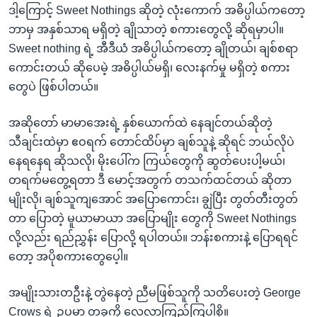
ဒါ့ကြောင့် Sweet Nothings ဆိုတဲ့ လုံးကောက် အဓိပ္ပါယ်ကတော့
ဘာမှ အနှစ်သာရ မရှိတဲ့ ချိုသာတဲ့ စကားတွေလို့ ဆိုရမှာပါ။
Sweet nothing ရဲ့ အီဒီယံ အဓိပ္ပါယ်ကတော့ ချိုတယ်၊ ချစ်စရာ
ကောင်းတယ် ဆိုပေမဲ့ အဓိပ္ပါယ်မရှိ၊ လေးနက်မှု မရှိတဲ့ စကား
တွေပဲ ဖြစ်ပါတယ်။
အဆိုတော် မာမာအေးရဲ့ နှစ်ယောက်ထဲ နေချင်တယ်ဆိုတဲ့
သီချင်းထဲမှာ ဧဝရက် တောင်ထိပ်မှာ ချစ်သူနဲ့ ဆိုရင် ဘယ်လိုပဲ
နေရနေရ ဆိုသလို၊ မိုးပေါ်က ကြယ်တွေကို ဆွတ်ပေးပါ့မယ်၊
တရက်မတွေ့ရတာ ဒီ မောင့်အတွက် တသက်ထင်တယ် ဆိုတာ
မျိုးလို၊ ချစ်သူကျအောင် အပြောကောင်း၊ ချွဲပြီး တွတ်တီးတွတ်
တာ ပြောတဲ့ မူယာမာယာ အပြောမျိုး တွေကို Sweet Nothings
လို့လည်း ရည်ညွှန်း ပြောလို့ ရပါတယ်။ ဘန်းစကားနဲ့ ပြောရရင်
တော့ အပိုစကားတွေပေ့ါ။
အမျိုးသားတဦးနဲ့ တွဲနေတဲ့ ညီမဖြစ်သူကို သတိပေးတဲ့ George
Crows ရဲ့ ဥပမာ တခုကို လေ့လာကြည့်ကြပါစို့။