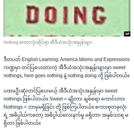
အ
သုတပဒေသာ အင်္ဂလိပ်စာ
ညွန်း
Learning English
စာမျက်နှာ
သို့
ဗွီအိုအေ လူမှုကွန်ယက်များ
ကျော်
ကြည့်
Nothing စကားလုံးဆိုင်ရာ အီဒီယံအသုံးအနှုန်းများ
ရန်
ဘာသာစကားများ
ရှာဖွေ
ဒီတပတ် English Learning: America Idioms and Expressions
ရန်
ကဏ္ဍမှာ တင်ပြပေးထားတဲ့ အီဒီယံအသုံးအနှုန်းများမှာ sweet
နေရာ
nothings, here goes nothing နဲ့ nothing doing တို့ ဖြစ်ပါတယ်။
သို့
ကျော်
ပထမဦးဆုံးတင်ပြပေးမယ့် အီဒီယံအသုံးအနှုန်းမှာ sweet
ရန်
nothings ဖြစ်ပါတယ်။ Sweet = ချိုတာ၊ ချစ်စရာ ကောင်းတာ၊
Nothings = ဘာမှမရှိခြင်း တို့ ဖြစ်ကြပါတယ်။ စကားစုတခုလုံး
ရဲ့ အဓိပ္ပါယ်ကတော့ အဓိပ္ပါယ်လေးနက်မှု မရှိတာ၊ အနှစ်သာရ မ
ရှိတာ ဖြစ်ပါတယ်။