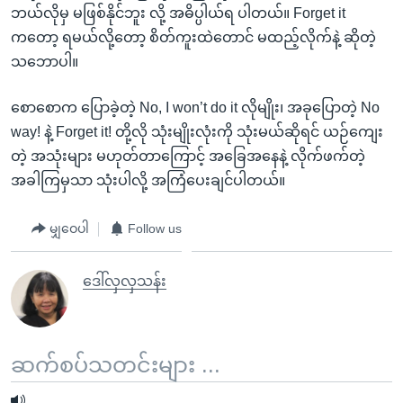
ဘယ်လိုမှ မဖြစ်နိုင်ဘူး လို့ အဓိပ္ပါယ်ရ ပါတယ်။ Forget it
ကတော့ ရမယ်လို့တော့ စိတ်ကူးထဲတောင် မထည့်လိုက်နဲ့ ဆိုတဲ့
သဘောပါ။
စောစောက ပြောခဲ့တဲ့ No, I won’t do it လိုမျိုး၊ အခုပြောတဲ့ No
way! နဲ့ Forget it! တို့လို သုံးမျိုးလုံးကို သုံးမယ်ဆိုရင် ယဉ်ကျေး
တဲ့ အသုံးများ မဟုတ်တာကြောင့် အခြေအနေနဲ့ လိုက်ဖက်တဲ့
အခါကြမှသာ သုံးပါလို့ အကြံပေးချင်ပါတယ်။
မျှဝေပါ
Follow us
ဒေါ်လှလှသန်း
ဆက်စပ်သတင်းများ ...