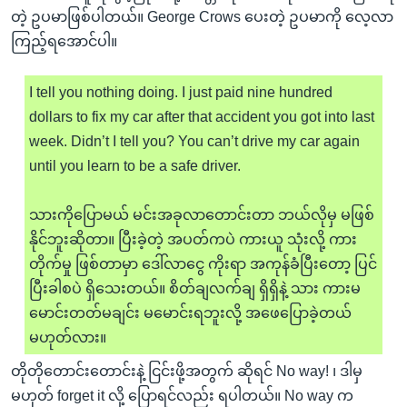
တဲ့ ဥပမာဖြစ်ပါတယ်။ George Crows ပေးတဲ့ ဥပမာကို လေ့လာ
ကြည့်ရအောင်ပါ။
I tell you nothing doing. I just paid nine hundred
dollars to fix my car after that accident you got into last
week. Didn’t I tell you? You can’t drive my car again
until you learn to be a safe driver.
သားကိုပြောမယ် မင်းအခုလာတောင်းတာ ဘယ်လိုမှ မဖြစ်
နိုင်ဘူးဆိုတာ။ ပြီးခဲ့တဲ့ အပတ်ကပဲ ကားယူ သုံးလို့ ကား
တိုက်မှု ဖြစ်တာမှာ ဒေါ်လာငွေ ကိုးရာ အကုန်ခံပြီးတော့ ပြင်
ပြီးခါစပဲ ရှိသေးတယ်။ စိတ်ချလက်ချ ရှိရှိနဲ့ သား ကားမ
မောင်းတတ်မချင်း မမောင်းရဘူးလို့ အဖေပြောခဲ့တယ်
မဟုတ်လား။
တိုတိုတောင်းတောင်းနဲ့ ငြင်းဖို့အတွက် ဆိုရင် No way! ၊ ဒါမှ
မဟုတ် forget it လို့ ပြောရင်လည်း ရပါတယ်။ No way က