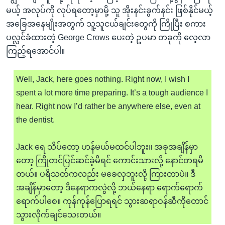
မယ့် အလုပ်ကို လုပ်ရတော့မှာမို့ သူ အိုးနင်းခွက်နင်း ဖြစ်နိုင်မယ့်
အခြေအနေမျိုးအတွက် သူ့သူငယ်ချင်းတွေကို ကြိုပြီး စကား
ပလ္လင်ခံထားတဲ့ George Crows ပေးတဲ့ ဥပမာ တခုကို လေ့လာ
ကြည့်ရအောင်ပါ။
Well, Jack, here goes nothing. Right now, I wish I
spent a lot more time preparing. It’s a tough audience I
hear. Right now I’d rather be anywhere else, even at
the dentist.
Jack ရေ သိပ်တော့ ဟန်မယ်မထင်ပါဘူး။ အခုအချိန်မှာ
တော့ ကြိုတင်ပြင်ဆင်ခဲ့မိရင် ကောင်းသားလို့ နောင်တရမိ
တယ်။ ပရိသတ်ကလည်း မခေလှဘူးလို့ ကြားတာပဲ။ ဒီ
အချိန်မှာတော့ ဒီနေရာကလွဲလို့ ဘယ်နေရာ ရောက်ရောက်
ရောက်ပါစေ။ ကုန်ကုန်ပြောရရင် သွားဆရာဝန်ဆီကိုတောင်
သွားလိုက်ချင်သေးတယ်။