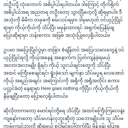
တဦးလို့ လုံးကောက် အဓိပ္ပါယ်ရပါတယ်။ ဒါကြောင့် တိုက်ရိုက်
အဓိပ္ပါယ်အရ အညတရ တဦးတော့ သွားပြီဟေ့လို့ ဆိုရမှာပါ။ ဒီ
အသုံးကို မိမိက တခုခကို စမ်းသပ်ရမှာ၊ ဒါမှမဟုတ် ဝင်ယှဉ်ပြိုင်
ရာမှာ ကိုယ့်ကိုယ်ကို သိပ်ပြီး မမှန်းထားရင် အရှက်ပြေနှိမ့်ချ
ပြောဆိုရာမှာ ဘန်းစကား အဖြစ် အသုံးပြုလေ့ရှိပါတယ်။
ဥပမာ အပြေးပြိုင်ပွဲမှာ တခြား စံချိန်တင် အပြေးသမားတွေနဲ့ ဝင်
ယှဉ်ပြိုင်ရလို့ ကိုယ့်အနေနဲ့ အနောက်က ပြတ်ကျန်ခဲ့ရမယ့်
အလားအလာမျိုး ရှိရင်၊ ကိုယ့် သူငယ်ချင်းတွေကို သိပ်ပြီး
အထင် မကြီးစေချင်ရင်၊ ရှုံးခဲ့သော် မျက်နှာ သိပ်မပူရ လေအောင်
ကိုယ့် အရည်အချင်း အကြောင်းကို အရှိကို အရှိအတိုင်း စကား
ပလ္လင်ခံတဲ့ နေရာမှာ Here goes nothing ကိုပြီး၊ ကိုယ့်ကိုယ်ကို
နှိမ့်ချပြီးတော့ ပြောလေ့ရှိပါတယ်။
ဆိုလိုတာကတော့ မောင်ရင်တို့ရေ သိပ်ပြီး အထင်မကြီးကြလေနဲ့။
ကျနော်ကတော့ သိပ်မဟန်လှဘူးဆိုတဲ့ သဘောမျိုးပါ။ သူ သိပ်မ
ကျွမ်းကျင်ဘူးလို့ ဆိုရမယ့် စင်မြင့်ပေါ်တက်ပြီး မိန့်ခွန်း ပြောရ