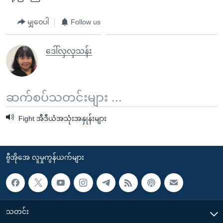
မျှဝေပါ
Follow us
ဒေါ်လှလှသန်း
ဆက်စပ်သတင်းများ ...
Fight အီဒီယံအသုံးအနှုန်းများ
ဗွီအိုအေ လူမှုကွန်ယက်များ
သတင်း