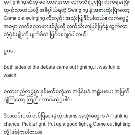
မှာ fighting ဆိုတဲ့ ဝေါဟာရအစား လက်သီးပြင်ပြီး လက်ရမ်းပြီး
ထွက်လာတယ်လို့ အဓိပ္ပါယ်ရတဲ့ Swinging နဲ့ အစားထိုးပြီးတော့
Come out swinging လို့လည်း အသုံးပြုနိုင်ပါတယ်။ လက်ဝှေ့ပွဲ
အစမှာ လက်ဝှေ့သမားနှစ်ဦးတို့ လက်သီးတပြင်ပြင်နဲ့ ထွက်လာ
တဲ့ပုံစံမျိုးကို မျက်စိထဲ မြင်စေချင်ပါတယ်။
ဥပမာ
Both sides of the debate came out fighting. It was fun to
watch.
စကားရည်လုပွဲမှာ နှစ်ဖက်စလုံးက အနိုင်မခံ အရှုံးမပေး အပြတ်
ချဲကြတော့ ကြည့်ကောင်းတဲ့ပွဲပါပဲ။
ဒီသတင်းပတ် တင်ပြပေးခဲ့တဲ့ idioms အသုံးတွေက A Fighting
chance, Pick a fight, Put up a good fight နဲ့ Come out fighting
တို့ ဖြစ်ကြပါတယ်။