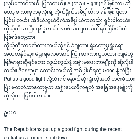
(လုပ်ဆောင်တယ်၊ ပြသတယ်)၊ A (တခု)၊ Fight (ရန်ဖြစ်တာ) ဆို
တော့ စကားစုတခုလုံးရဲ့ တိုက်ရိုက်အဓိပ္ပါယ်က ရန်ဖြစ်ပြတာ
ဖြစ်ပါတယ်။ အီဒီယံသွယ်ဝိုက်အဓိပ္ပါယ်ကလည်း ရှင်းပါတယ်။
ကိုယ့်ကိုလာပြီး ရန်မူတယ်၊ လာဗိုလ်ကျတယ်ဆိုရင် ငြိမ်မခံဘဲ
ပြန်ရန်တွေ့တာ၊
ကိုယ့်ကိုလာစော်ကားတယ်ဆိုရင် ခံချတာ၊ ရှုံးတော့မှရှုံးရော
အတတ်နိုင်ဆုံး မရှုံးရလေအောင် ကြိုးစားကာကွယ်တာ၊ ကျမတို့
မြန်မာမှာဆိုရင်တော့ လွယ်လွယ်နဲ့ အရှုံးမပေးတာမျိုးကို ဆိုလိုပါ
တယ်။ ဒီနေရာမှာ ကောင်းတယ်လို့ အဓိပ္ပါယ်ရတဲ့ Good နဲ့တွဲပြီး
Put up a good fight လို့သုံးရင် နောက်ဆုံးရှုံးတဲ့အထိ တင်းခံထား
ပြီး မတတ်သာတော့မှဘဲ အရှုံးပေးလိုက်ရတဲ့ အခြေအနေမျိုးကို
ဆိုလိုတာ ဖြစ်ပါတယ်။
ဥပမာ
The Republicans put up a good fight during the recent
partial government shut down.