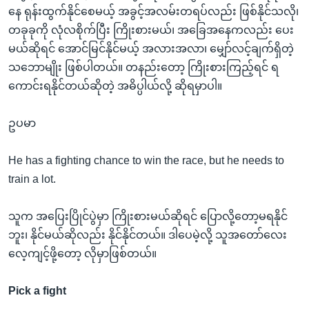
နေ ရုန်းထွက်နိုင်စေမယ့် အခွင့်အလမ်းတရပ်လည်း ဖြစ်နိုင်သလို၊
တခုခုကို လုံလစိုက်ပြီး ကြိုးစားမယ်၊ အခြေအနေကလည်း ပေး
မယ်ဆိုရင် အောင်မြင်နိုင်မယ့် အလားအလာ၊ မျှော်လင့်ချက်ရှိတဲ့
သဘောမျိုး ဖြစ်ပါတယ်။ တနည်းတော့ ကြိုးစားကြည့်ရင် ရ
ကောင်းရနိုင်တယ်ဆိုတဲ့ အဓိပ္ပါယ်လို့ ဆိုရမှာပါ။
ဥပမာ
He has a fighting chance to win the race, but he needs to
train a lot.
သူက အပြေးပြိုင်ပွဲမှာ ကြိုးစားမယ်ဆိုရင် ပြောလို့တော့မရနိုင်
ဘူး၊ နိုင်မယ်ဆိုလည်း နိုင်နိုင်တယ်။ ဒါပေမဲ့လို့ သူအတော်လေး
လေ့ကျင့်ဖို့တော့ လိုမှာဖြစ်တယ်။
Pick a fight