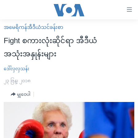
သုံး
ရ
လွယ်ကူ
အမေရိကန်အီဒီယံသင်ခန်းစာ
မူလစာမျက်နှာ
စေ
Fight စကားလုံးဆိုင်ရာ အီဒီယံ
မြန်မာ
သည့်
အသုံးအနှုန်းများ
ကမ္ဘာ့သတင်းများ
Link
ဗွီဒီယို
နိုင်ငံတကာ
ဒေါ်လှလှသန်း
များ
သတင်းလွတ်လပ်ခွင့်
အမေရိကန်
၂၃ ဇြန္၊ ၂၀၁၈
ပင်မ
ရပ်ဝန်းတခု လမ်းတခု အလွန်
တရုတ်
အကြောင်းအရာ
မျှဝေပါ
သို့
အင်္ဂလိပ်စာလေ့လာမယ်
အစ္စရေး-ပါလက်စတိုင်း
ကျော်
အပတ်စဉ်ကဏ္ဍများ
အမေရိကန်သုံးအီဒီယံ
ကြည့်
ရေဒီယိုနှင့်ရုပ်သံ အချက်အလက်များ
မကြေးမုံရဲ့ အင်္ဂလိပ်စာ
ရေဒီယို
ရန်
ပင်မ
ရေဒီယို/တီဗွီအစီအစဉ်
ရုပ်ရှင်ထဲက အင်္ဂလိပ်စာ
တီဗွီ