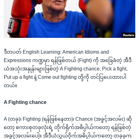
အ
သုတပဒေသာ အင်္ဂလိပ်စာ
ညွန်း
Learning English
စာမျက်နှာ
သို့
ဗွီအိုအေ လူမှုကွန်ယက်များ
ကျော်
ကြည့်
ဒီတပတ် English Learning: American Idioms and
ရန်
ဘာသာစကားများ
Expressions ကဏ္ဍမှာ ရန်ဖြစ်တယ် (Fight) ကို အခြေခံတဲ့ အီဒီ
ရှာဖွေ
ယံအသုံးအနှုန်းများဖြစ်တဲ့ A Fighting chance, Pick a fight,
ရန်
Put up a fight နဲ့ Come out fighting တို့ကို တင်ပြပေးထားပါ
နေရာ
တယ်။
သို့
ကျော်
A Fighting chance
ရန်
A (တခု)၊ Fighting (ရန်ဖြစ်နေတာ)၊ Chance (အခွင့်အလမ်း) ဆို
တော့ စကားစုတခုလုံးရဲ့ တိုက်ရိုက်အဓိပ္ပါယ်ကတော့ ရန်ဖြစ်တဲ့
အခွင့်အလမ်းပေါ့။ အီဒီယံသွယ်ဝိုက်အဓိပ္ပါယ်ကတော့ တခုခုက