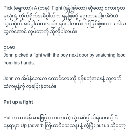
Pick (ရွေးတာ)၊ A (တခု)၊ Fight (ရန်ဖြစ်တာ) ဆိုတော့ စကားစုတ
ခုလုံးရဲ့ တိုက်ရိုက်အဓိပ္ပါယ်က ရန်ဖြစ်ဖို့ ရွေးတာပေါ့။ အီဒီယံ
သွယ်ဝိုက်အဓိပ္ပါယ်ကလည်း ရှင်းပါတယ်။ ရန်ဖြစ်ဖို့စတာ၊ ဒေါသ
ထွက်အောင် လုပ်တာကို ဆိုလိုပါတယ်။
ဥပမာ
John picked a fight with the boy next door by snatching food
from his hands.
John က အိမ်နံဘေးက ကောင်လေးကို ရန်စတဲ့အနေနဲ့ သူ့လက်
ထဲကမုန့်ကို လုပြေးခဲ့တယ်။
Put up a fight
Put က သာမန်အားဖြင့် (ထားတယ်) လို့ အဓိပ္ပါယ်ရပေမယ့် ဒီ
နေရာမှာ Up (adverb ကြိယာဝိသေသန) နဲ့ တွဲပြီး put up ဆိုတော့