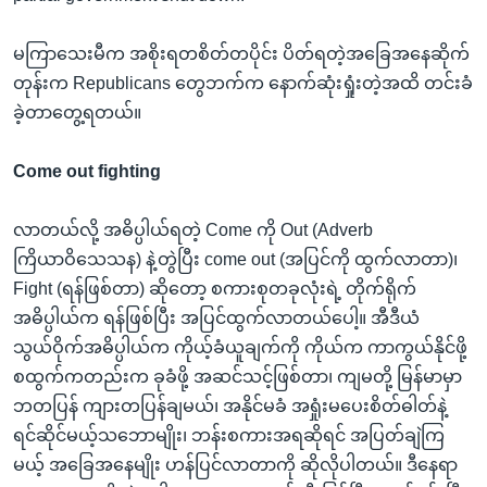
မကြာသေးမီက အစိုးရတစိတ်တပိုင်း ပိတ်ရတဲ့အခြေအနေဆိုက်
တုန်းက Republicans တွေဘက်က နောက်ဆုံးရှုံးတဲ့အထိ တင်းခံ
ခဲ့တာတွေ့ရတယ်။
Come out fighting
လာတယ်လို့ အဓိပ္ပါယ်ရတဲ့ Come ကို Out (Adverb
ကြိယာဝိသေသန) နဲ့တွဲပြီး come out (အပြင်ကို ထွက်လာတာ)၊
Fight (ရန်ဖြစ်တာ) ဆိုတော့ စကားစုတခုလုံးရဲ့ တိုက်ရိုက်
အဓိပ္ပါယ်က ရန်ဖြစ်ပြီး အပြင်ထွက်လာတယ်ပေါ့။ အီဒီယံ
သွယ်ဝိုက်အဓိပ္ပါယ်က ကိုယ့်ခံယူချက်ကို ကိုယ်က ကာကွယ်နိုင်ဖို့
စထွက်ကတည်းက ခုခံဖို့ အဆင်သင့်ဖြစ်တာ၊ ကျမတို့ မြန်မာမှာ
ဘတပြန် ကျားတပြန်ချမယ်၊ အနိုင်မခံ အရှုံးမပေးစိတ်ဓါတ်နဲ့
ရင်ဆိုင်မယ့်သဘောမျိုး၊ ဘန်းစကားအရဆိုရင် အပြတ်ချဲကြ
မယ့် အခြေအနေမျိုး ဟန်ပြင်လာတာကို ဆိုလိုပါတယ်။ ဒီနေရာ