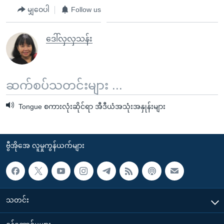
မျှဝေပါ
Follow us
ဒေါ်လှလှသန်း
ဆက်စပ်သတင်းများ ...
Tongue စကားလုံးဆိုင်ရာ အီဒီယံအသုံးအနှုန်းများ
ဗွီအိုအေ လူမှုကွန်ယက်များ
သတင်း