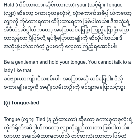
Hold (ကိုင်ထားတာ၊ ဆိုင်းထားတာ)၊ your (သင့်ရဲ့)၊ Tongue
(လျှာ) ဆိုတော့ စကားစုတခုလုံးရဲ့ လုံးကောက်အဓိပ္ပါယ်ကတော့
လျှာကို ကိုင်ထားရတာ၊ ထိန်းထားရတာ ဖြစ်ပါတယ်။ ဒီအသုံးရဲ့
အီဒီယံအဓိပ္ပါယ်ကတော့ အပြောဆင်ခြေဖို့၊ ကြည့်ပြောဖို့၊ ပြော
တာလွန်လာပြီဖြစ်လို့ ရပ်ဖို့ပြောတာမျိုးကို ဆိုလိုပါတယ်။ ဒီ
အသုံးနဲ့ပတ်သက်တဲ့ ဥပမာကို လေ့လာကြည့်ရအောင်ပါ။
Be a gentleman and hold your tongue. You cannot talk to a
lady like that !
ခင်ဗျားယာကျ်ားပီသစမ်းပါ။ အပြောအဆို ဆင်ခြေပါ။ ဒီလို
စကားမျိုးတွေကို အမျိုးသမီးတဦးကို ခင်ဗျားမပြောသင့်ဘူး။
(၃) Tongue-tied
Tongue (လျှာ)၊ Tied (ချည်ထားတာ) ဆိုတော့ စကားစုတခုလုံးရဲ့
တိုက်ရိုက်အဓိပ္ပါယ်ကတော့ လျှာကိုချည်ထားတာ ဖြစ်ပါတယ်။
လျှာဟာ အချည်ခံထားရတယ်လို့ တင်စားသုံးထားတာ ဖြစ်တဲ့