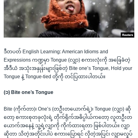
အ
သုတပဒေသာ အင်္ဂလိပ်စာ
ညွန်း
Learning English
စာမျက်နှာ
သို့
ဗွီအိုအေ လူမှုကွန်ယက်များ
ကျော်
ကြည့်
ဒီတပတ် English Learning: American Idioms and
ရန်
ဘာသာစကားများ
Expressions ကဏ္ဍမှာ Tongue (လျှာ) စကားလုံးကို အခြေခံတဲ့
ရှာဖွေ
အီဒီယံ အသုံးအနှုန်းများဖြစ်တဲ့ Bite one’s Tongue, Hold your
ရန်
Tongue နဲ့ Tongue-tied တို့ကို တင်ပြထားပါတယ်။
နေရာ
သို့
(၁) Bite one’s Tongue
ကျော်
ရန်
Bite (ကိုက်တာ)၊ One’s (တဦးတယောက်ရဲ့)၊ Tongue (လျှာ) ဆို
တော့ စကားစုတခုလုံးရဲ့ တိုက်ရိုက်အဓိပ္ပါယ်ကတော့ လူတဦးတ
ယောက်အနေနဲ့ သူ့ရဲ့လျှာကို ကိုက်ထားရတာ ဖြစ်ပါတယ်။ လျှာ
ဆိုတာ သိတဲ့အတိုင်းပါပဲ စကားပြောရင် လိုတဲ့အပြင်၊ လျှာမလှုပ်