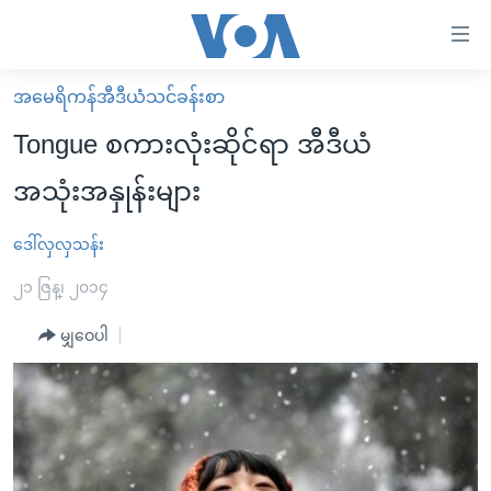
သုံး
ရ
လွယ်ကူ
အမေရိကန်အီဒီယံသင်ခန်းစာ
မူလစာမျက်နှာ
စေ
Tongue စကားလုံးဆိုင်ရာ အီဒီယံ
မြန်မာ
သည့်
အသုံးအနှုန်းများ
ကမ္ဘာ့သတင်းများ
Link
ဗွီဒီယို
နိုင်ငံတကာ
ဒေါ်လှလှသန်း
များ
သတင်းလွတ်လပ်ခွင့်
အမေရိကန်
၂၁ ဇြန္၊ ၂၀၁၄
ပင်မ
ရပ်ဝန်းတခု လမ်းတခု အလွန်
တရုတ်
အကြောင်းအရာ
မျှဝေပါ
သို့
အင်္ဂလိပ်စာလေ့လာမယ်
အစ္စရေး-ပါလက်စတိုင်း
ကျော်
အပတ်စဉ်ကဏ္ဍများ
အမေရိကန်သုံးအီဒီယံ
ကြည့်
ရေဒီယိုနှင့်ရုပ်သံ အချက်အလက်များ
မကြေးမုံရဲ့ အင်္ဂလိပ်စာ
ရေဒီယို
ရန်
ပင်မ
ရေဒီယို/တီဗွီအစီအစဉ်
ရုပ်ရှင်ထဲက အင်္ဂလိပ်စာ
တီဗွီ