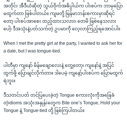
အတိုင်း အီဒီယံဆိုတဲ့ သွယ်ဝိုက်အဓိပ္ပါယ်က ပါးစပ်က ဘာမှပြော
မထွက်တာ ဖြစ်ပါတယ်။ ကျမတို့ မြန်မာဘန်းစကားမှာဆိုရင်
တော့ ပါးစပ်အာစေး ထည့်ထားသလား၊ တေမိ ဖြစ်နေသလား
ပေါ့၊ ဒီအသုံးနဲ့ပတ်သက်တဲ့ ဥပမာကို လေ့လာကြည့်ရအောင်ပါ။
When I met the pretty girl at the party, I wanted to ask her for
a date, but I was tongue-tied.
ပါတီမှာ ကျနော် မိန်မချောလေးနဲ့ တွေ့တော့၊ ကျနော်နဲ့ အပြင်
ထွက်ဖို့ ပြောချင်လိုက်တာ။ ဒါပေမဲ့ ကျနော့်ပါးစပ်က ပြောမထွက်
ရဲဘူး။
ဒီသတင်းပတ် တင်ပြပေးခဲ့တဲ့ Tongue စကားလုံးကိုအခြေခံ
တဲ့idioms အသုံးအနှုန်းတွေက Bite one’s Tongue, Hold your
Tongue နဲ့ Tongue-tied တို့ ဖြစ်ကြပါတယ်။