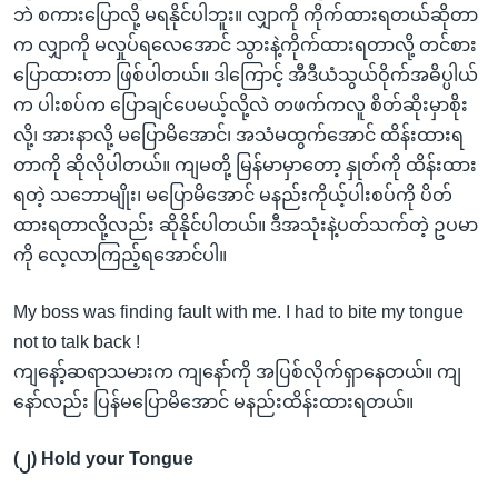
ဘဲ စကားပြောလို့ မရနိုင်ပါဘူး။ လျှာကို ကိုက်ထားရတယ်ဆိုတာ
က လျှာကို မလှုပ်ရလေအောင် သွားနဲ့ကိုက်ထားရတာလို့ တင်စား
ပြောထားတာ ဖြစ်ပါတယ်။ ဒါကြောင့် အီဒီယံသွယ်ဝိုက်အဓိပ္ပါယ်
က ပါးစပ်က ပြောချင်ပေမယ့်လို့လဲ တဖက်ကလူ စိတ်ဆိုးမှာစိုး
လို့၊ အားနာလို့ မပြောမိအောင်၊ အသံမထွက်အောင် ထိန်းထားရ
တာကို ဆိုလိုပါတယ်။ ကျမတို့ မြန်မာမှာတော့ နှုတ်ကို ထိန်းထား
ရတဲ့ သဘောမျိုး၊ မပြောမိအောင် မနည်းကိုယ့်ပါးစပ်ကို ပိတ်
ထားရတာလို့လည်း ဆိုနိုင်ပါတယ်။ ဒီအသုံးနဲ့ပတ်သက်တဲ့ ဥပမာ
ကို လေ့လာကြည့်ရအောင်ပါ။
My boss was finding fault with me. I had to bite my tongue
not to talk back !
ကျနော့်ဆရာသမားက ကျနော်ကို အပြစ်လိုက်ရှာနေတယ်။ ကျ
နော်လည်း ပြန်မပြောမိအောင် မနည်းထိန်းထားရတယ်။
(၂) Hold your Tongue