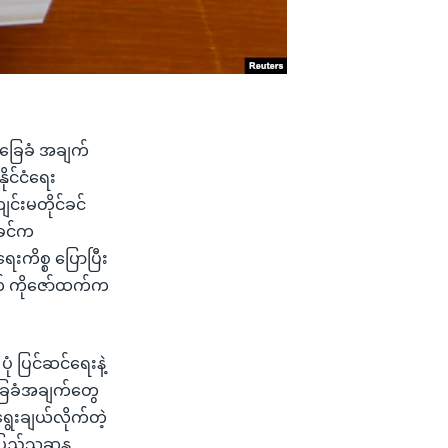
အခြေခံ အချက်
ိုင်ငံရေး
်းမတိုင်ခင်
းခင်က
ေးကိစ္စ ပြောပြီး
က် ကိုဇော်ထက်က
ုံ ပြင်ဆင်ရေးနဲ့
ခြေခံအချက်တွေ
ွေးချယ်လိုက်တဲ့
ပြည်သူ့ဆန္ဒ