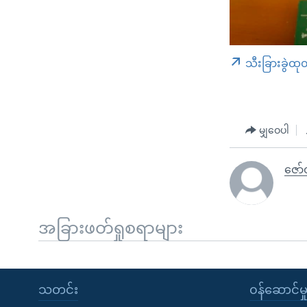
သီးခြားခွဲထု
မျှဝေပါ
ဇော
အခြားဖတ်ရှုစရာများ
သတင်း
၀န်ဆောင်မှ