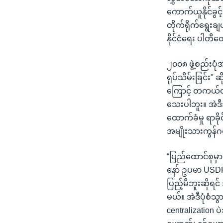
ကောက်ယူနိုင်ခွင့
တိုက်ရိုက်ရွေးချ
နိုင်ငံရေး ပါတ
၂၀၀၈ ဖွဲ့စည်းပ
ရုပ်သိမ်းခြင်း
ကြောင့် တကယ်တမ
သေးပါဘူး။ အဲဒီ
ထောက်ခံမှု ရာခိုင
အမျိုးသားကွန်
“ပြည်ထောင်စုမှာ
နော် ဥပမာ USDP 
ပြည့်မီဘူးဆိုရင်
မယ်။ အဲဒီပုံစံသ
centralization 