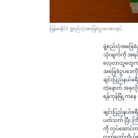
မြန်မာနိုင်ငံ ဖွဲ့စည်းပုံအခြေခံဥပဒေစာအုပ်
ဖွဲ့စည်းပုံအခြ
သုံးချက်ကို အရင်ဆ
လေ့လာသူတွေက အ
အခြေခံဥပဒေကို
ချင်းပြည်နယ်ခရီ
တဲ့နောက် အခုလိ
ရန်ကုန်မြို့ကန
ချင်းပြည်နယ်ခရီး
ပတ်သက် ပြီး ကြ
ကို လုပ်ဆောင်တာ
လွှတ်တော်ကိုယ်စာ