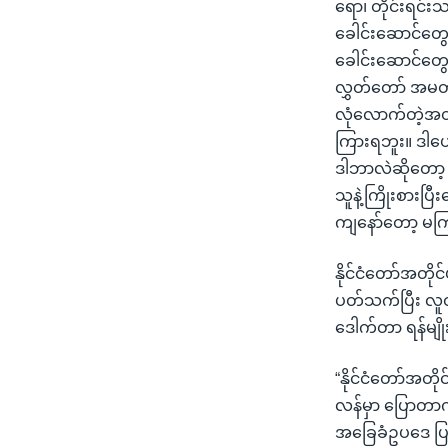
ရော၊ တိုင်းရင်း
ခေါင်းဆောင်တွေ
ခေါင်းဆောင်တွေ န
လွှတ်တော် အမတ်
လုံလောက်တဲ့အတွ
ကြားရဘူး။ ဒါပေမ
ဒါဘာလဲဆိုတော့ 
သူနဲ့ကြိုးစားပ
ကျနော်တော့ မက
နိုင်ငံတော်အတိုင်
ပတ်သက်ပြီး လူထု
ဒေါက်တာ ရန်မျ
“နိုင်ငံတော်အတိ
လန်မှာ ပြောတာက
အခြေခံဥပဒေ ပြင