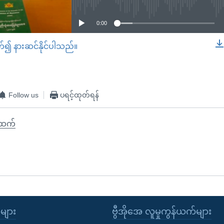
0:00
တ်၍ နားဆင်နိုင်ပါသည်။
EMBED
Follow us
ပရင့်ထုတ်ရန်
်ထက်
ုများ
ဗွီအိုအေ လူမှုကွန်ယက်များ