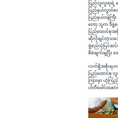
ပြည်သူလူထုရဲ့ ထ
ပြည်နယ်လွှတ်တေ
ပြည်နယ်ဝန်ကြီး ချ
တော့ သူက ဒီဖွဲ့
ပြည်ထောင်စုအစို
ဆိုလိုချင်တဲ့သ
ဖွဲ့စည်းပုံပြင
စီမံချက်ချပြီး ဆ
လက်ရှိအစိုးရဟာ
ပြည်ထောင်စု လွှ
ကြားမှာ ယုံကြည်
ပါတီခေါင်းဆေ