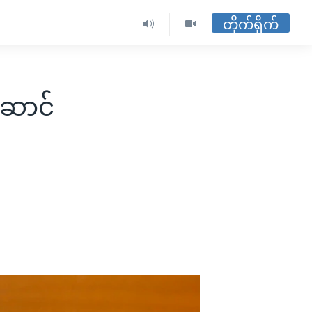
တိုက်ရိုက်
းဆောင်