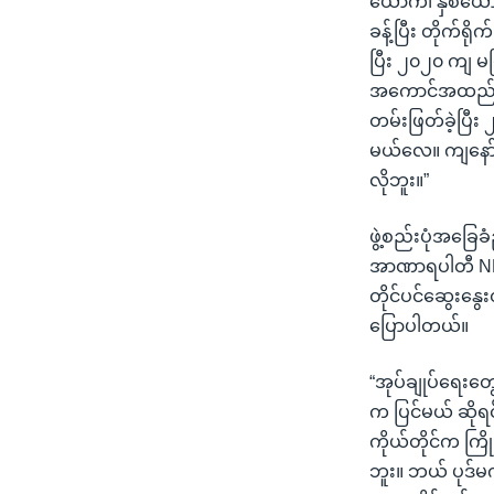
ယောက်၊ နှစ်ယောက
ခန့်ပြီး တိုက်ရ
ပြီး ၂၀၂၀ ကျ မ
အကောင်အထည်ဖော်
တမ်းဖြတ်ခဲ့ပြီး
မယ်လေ။ ကျနော်
လိုဘူး။”
ဖွဲ့စည်းပုံအခြေခံ
အာဏာရပါတီ NLD အ
တိုင်ပင်ဆွေးနွေး
ပြောပါတယ်။
“အုပ်ချုပ်ရေးတွေ
က ပြင်မယ် ဆိုရ
ကိုယ်တိုင်က က
ဘူး။ ဘယ် ပုဒ်မက