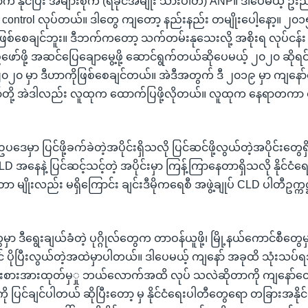
် နိုင်ပြီး အများစုက (ရခိုင်အမျိုး သားပါတီ) ANP။ ဒါပေမယ့် ဦးညီပ
ိုက် control လုပ်တယ်။ ဒါတွေ ကျတော့ နည်းနည်း တမျိုးပေါ့နော့။ ၂၀၁
ဖြစ်စေချင်ဘူး။ ဒီဘက်ကတော့ သက်တမ်းနုသေးလို့ အစိုးရ လုပ်ငန်း
ဖို့ အဆင်ပြေချောမွေ့ဖို့ ဆောင်ရွက်တယ်ဆိုပေမယ့် ၂၀၂၀ ဆိုရင
 ၂၀၂၀ မှာ ဒီဟာကိုဖြစ်စေချင်တယ်။ အဲဒီအတွက် ဒီ ၂၀၁၉ မှာ ကျနော်တ
တို့ အဲဒါလည်း လူထုက ထောက်ပြဖို့လိုတယ်။ လူထုက နေရာတကာ ခေါ
ဥပဒေမှာ ပြင်ဖို့ခက်ခဲတဲ့အပိုင်းရှိသလို ပြင်ဆင်ဖို့လွယ်တဲ့အပိုင်းတွေရှ
နေနဲ့ ပြင်ဆင့်သင့်တဲ့ အပိုင်းမှာ ကြန့်ကြာနေတာရှိသလို နိုင်ငံရေ
တာ မျိုးလည်း မရှိကြောင်း ချင်းဒီမိုကရေစီ အဖွဲ့ချုပ် CLD ပါတီဥက္ကဋ္
မှာ ဒီရွေးချယ်ခံတဲ့ ပုဂ္ဂိုလ်တွေက တာဝန်ယူဖို့၊ မြို့နယ်ကောင်စီတွေမ
င် ပိုပြီးလွယ်တဲ့အထဲမှာပါတယ်။ ဒါပေမယ့် ကျနော် အခုထိ သုံး
ြိုးစားအားထုတ်မှှု ဘယ်လောက်အထိ လုပ် သလဲဆိုတာကို ကျနော်
ို ပြင်ချင်ပါတယ် ဆိုပြီးတော့ မှ နိုင်ငံရေးပါတီတွေရော တခြားအနို