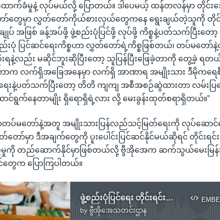
ောက်ခံမှုနဲ့ လုပ်မယ်လို့ ပြောတယ်။ ဒါပေမယ့် ထန်တလန်မှာ တိုင်းဒ
ာ်တွေမှာ လွှတ်တော်ကိုယ်စားလှယ်တွေကနေ ရွေးချယ်တဲ့သူကို တိုင်
ုပ် အဖြစ် ခန့်အပ်ဖို့ ဖွဲ့စည်းပုံပြင်ဖို့ လုပ်ဖို့ ကိစ္စနဲ့ပတ်သက်ပြီးတေ
စည်းပုံ ပြင်ဆင်ရေးကိစ္စဟာ လွှတ်တော်ရဲ့ကိစ္စဖြစ်တယ်၊ တပ်မတော်နဲ
းရနဲ့လည်း မဆိုင်ဘူးဆိုပြီးတော့ သူပြန်ပြီးဖြေခဲ့တာကို တွေ့ခဲ့ ရတယ
ဘောက လက်ရှိအခြေအနေမှာ လက်ရှိ အာဏာရ အမျိုးသား ဒီမိုကရေစီအဖ
်ဆင်ရေးနဲ့ပတ်သက်ပြီးတော့ တိတိ ကျကျ အစီအစဉ်ဆွဲထားတာ လမ်းပြ
ောင်ရွက်နေတာမျိုး ရှိရောရှိရဲ့လား လို့ မေးခွန်းထုတ်စရာရှိတယ်။”
တပ်မတော်နဲ့အတူ အမျိုးသားပြန်လည်သင့်မြတ်ရေးကို လုပ်ဆောင်နေ
တ်တော်မှာ ဒီအချက်တွေကို ပူးပေါင်းပြင်ဆင်နိုင်မယ်ဆိုရင် တိုင်းရ
မှုကို တည်ဆောက်နိုင်မှာဖြစ်တယ်လို့ ဗွီအိုအေက ဆက်သွယ်မေးမြန်းခဲ့
ာင်တွေက ပြောကြပါတယ်။
ဖွဲ့စည်းပုံပြင်ရေး တိုင်းရင်းသားခေါင်းဆောင်တချို့ရဲ့ မျှော်လင့်ချက်
EMBE
by
ဗွီအိုအေသတင်းဌာန
No media source currently available