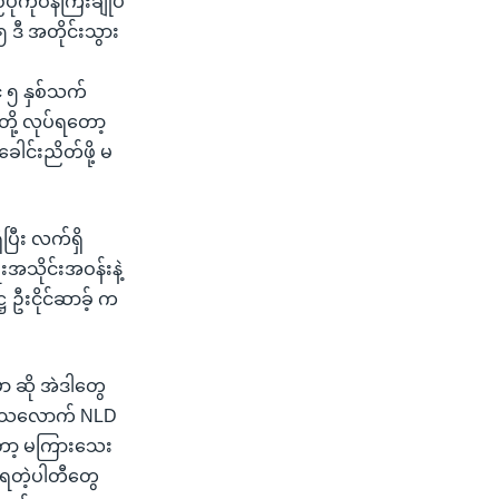
ုကိုဝန်ကြီးချုပ်
၅ ဒီ အတိုင်းသွား
် ၅ နှစ်သက်
ို့ လုပ်ရတော့
င်းညိတ်ဖို့ မ
ိပြီး လက်ရှိ
းအသိုင်းအဝန်းနဲ့
ဌ ဦးငိုင်ဆာခ့် က
ှာ ဆို အဲဒါတွေ
သပ်ရသလောက် NLD
တော့ မကြားသေး
င်ရတဲ့ပါတီတွေ