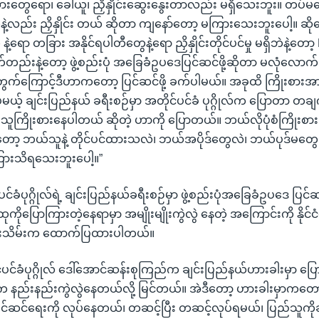
သားတွေရော၊ ခေါ်ယူ၊ ညှိနှိုင်းဆွေးနွေးတာလည်း မရှိသေးဘူး။ တပ်မ
နဲ့လည်း ညှိနှိုင်း တယ် ဆိုတာ ကျနော်တော့ မကြားသေးဘူးပေါ့။ ဆိ
ဲ့ရော တခြား အနိုင်ရပါတီတွေနဲ့ရော ညှိနှိုင်းတိုင်ပင်မှု မရှိဘဲနဲ့တော
တည်းနဲ့တော့ ဖွဲ့စည်းပုံ အခြေခံဥပဒေပြင်ဆင်ဖို့ဆိုတာ မလုံလောက်
က်ကြောင့်ဒီဟာကတော့ ပြင်ဆင်ဖို့ ခက်ပါမယ်။ အခုထိ ကြိုးစားအ
ယ့် ချင်းပြည်နယ် ခရီးစဉ်မှာ အတိုင်ပင်ခံ ပုဂ္ဂိုလ်က ပြောတာ တခ
သူကြိုးစားနေပါတယ် ဆိုတဲ့ ဟာကို ပြောတယ်။ ဘယ်လိုပုံစံကြိုးစာ
ြီးတော့ ဘယ်သူနဲ့ တိုင်ပင်ထားသလဲ၊ ဘယ်အပိုဒ်တွေလဲ၊ ဘယ်ပုဒ်မတ
ြားသိရသေးဘူးပေါ့။”
ပင်ခံပုဂ္ဂိုလ်ရဲ့ ချင်းပြည်နယ်ခရီးစဉ်မှာ ဖွဲ့စည်းပုံအခြေခံဥပဒေ ပြင်ဆ
ကိုပြောကြားတဲ့နေရာမှာ အမျိုးမျိုးကွဲလွဲ နေတဲ့ အကြောင်းကို နို
ိုးသိမ်းက ထောက်ပြထားပါတယ်။
ုင်ပင်ခံပုဂ္ဂိုလ် ဒေါ်အောင်ဆန်းစုကြည်က ချင်းပြည်နယ်ဟားခါးမှာ ပြ
 နည်းနည်းကွဲလွဲနေတယ်လို့ မြင်တယ်။ အဲဒီတော့ ဟားခါးမှာကတော့ ဖွ
်ဆင်ရေးကို လုပ်နေတယ်၊ တဆင့်ပြီး တဆင့်လုပ်ရမယ်၊ ပြည်သူကိုခ