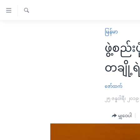
သုံး
ရ
ရှာဖွေ
လွယ်ကူ
မူလစာမျက်နှာ
မြန်မာ
ရ
စေ
မြန်မာ
လာ
ဖွဲ့စည်
သည့်
ဒ်
ကမ္ဘာ့သတင်းများ
Link
ဗွီဒီယို
နိုင်ငံတကာ
တချို့ရဲ
များ
သတင်းလွတ်လပ်ခွင့်
အမေရိကန်
ပင်မ
ရပ်ဝန်းတခု လမ်းတခု အလွန်
တရုတ်
ဇော်ထက်
အကြောင်းအရာ
အင်္ဂလိပ်စာလေ့လာမယ်
အစ္စရေး-ပါလက်စတိုင်း
၂၅ ဇန္နဝါရီ၊ ၂၀၁၉
သို့
အပတ်စဉ်ကဏ္ဍများ
အမေရိကန်သုံးအီဒီယံ
ကျော်
မျှဝေပါ
ကြည့်
ရေဒီယိုနှင့်ရုပ်သံ အချက်အလက်များ
မကြေးမုံရဲ့ အင်္ဂလိပ်စာ
ရေဒီယို
ရန်
ရေဒီယို/တီဗွီအစီအစဉ်
ရုပ်ရှင်ထဲက အင်္ဂလိပ်စာ
တီဗွီ
ပင်မ