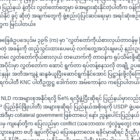
်၊ ပြည်နယ် နဲ့တိုင်း လွှတ်တော်တွေမှာ မဲအများဆုံးနိုင်တဲ့ပါတီက ဝန်ကြီ
ယ်နိုင် ခွင့် ဆိုတဲ့ အချက်တွေကို ဖွဲ့စည်းပုံပြင်ဆင်ရေးမှာ အရင်ဆုံးစ
ီတွေက မြင်ပါတယ်။
ုံအခြေခံဥပဒေပုဒ်မ ၃၉၆ (က) မှာ "လွှတ်တော်ကိုယ်စားလှယ်တာဝန်မှ
" ဆိုတဲ့ အခန်းကို ထည့်သွင်းထားပေမယ့် လက်တွေ့အသုံးချမယ့် နည်း
်း လွှတ်တော်ကိုယ်စားလှယ် တယောက်ကို တာဝန်က ရုပ်သိမ်းဖို့ဆိုတ
အပိုင်းမှာ လွှတ်တော်က ဆောင် ရွက်တာ ရပ်တန့်နေသလို တချို့ ဥပ
်နှုန်း အတိအကျနဲ့ ဆန္ဒခံယူပြီးဆောင်ရွက်နိုင်အောင် ပြဋ္ဌာန်းဖို့လိုက
ဂရက်ပါတီ KNC ပါတီဥက္ကဋ္ဌ ဒေါက်တာ အမ်ကောန်လ ကပြောပါတယ်
 NLD ကအများစုအနိုင်ရလို့ ၆၈% ရလို့ဖွဲ့ပြီးဆိုရင် ပြည်နယ်မှာလည်
(ပြည်ခိုင်ဖြိုးပါတီ) အများစုဆိုရင် ပြည်နယ်အစိုးရကို USDP ဖွဲ
 အဲဒီမှာ collateral government ဖြစ်တာပေါ့ နော်၊ ညွန့်ပေါင်းပြည်န
ွားမှ ကျနော်တို့က ပြေလည်မှာ conflict (သဘောထား ကွဲလွဲမှုတွေ) က
ပဲသွားနေတာ ဗဟို ချုပ်ကိုင်မှုပဲ ပြေးနေတာလေ။ ရခိုင်မှာဆိုရင် ဦးည