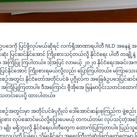
ေခံဥပဒေကို ပြင်ဖို့လုပ်မယ်ဆိုရင် လက်ရှိအာဏာရပါတီ NLD အနေနဲ့ 
ုံး ပြင်ဆင်နိုင်အောင် ကြိုးစားသင့်တယ်လို့ နိုင်ငံရေး ပါတီ တချို့နဲ့ န
ကြံပြု ကြပါတယ်။ ဒါ့အပြင် လာမယ့် ၂၀၂၀ နိုင်ငံရေးအခင်းအကျင
ပြင်နိုင်အောင် ကြိုးစားရမယ်လို့လည်း ပြောကြပါတယ်။ မကြာသေ
းစဉ်အတွင်း နိုင်ငံတော်အတိုင်ပင်ခံ ပုဂ္ဂိုလ်က အခြေခံဥပဒေပြင်ဆင်ရ
ု အကြံပြုကြတာပါ။ ဒီအကြောင်း ဗွီအိုအေ မြန်မာပိုင်းသတင်းထော
ေ သတင်းပေးပို့ ထားပါတယ်။
စဉ်အတွင်းမှာ အတိုင်ပင်ခံပုဂ္ဂိုလ် ဒေါ်အောင်ဆန်းစုကြည်က ဖွဲ့စည်း ပ
ိုးစား လုပ်ဆောင်မယ်လို့ပြောပေမယ့် တကယ်တမ်း လုပ်သင့်တဲ့အ
 မျိုး မရှိဘူးလို့ နိုင်ငံရေးပါတီတွေက ထောက်ပြကြတာပါ။ ပြည်သူရ
းလှယ်ကို ပြန်ရုပ် သိမ်းနိုင်ခွင့်၊ အရေးကြီးတဲ့ဆုံးဖြတ်ချက်တွေမှာ 