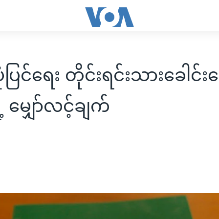
းပုံပြင်ရေး တိုင်းရင်းသားခေါင်
့ မျှော်လင့်ချက်