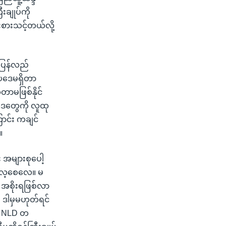
းချုပ်ကို
ဉ်းစားသင့်တယ်လို့
 ပြန်လည်
ဥပဒေမရှိတာ
ာမဖြစ်နိုင်
ဒေတွေကို လူထု
ြောင်း ကချင်
။
း အများစုပေါ့
့ပလေ့စေလေ။ မ
ယ် အစိုးရဖြစ်လာ
။ ဒါမှမဟုတ်ရင်
ီပု NLD တ