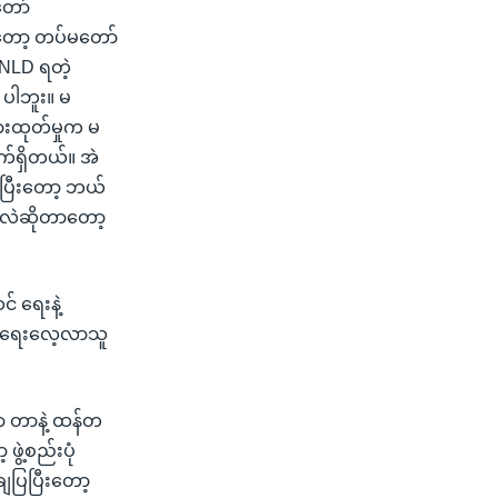
တော်
ုတော့ တပ်မတော်
့ NLD ရတဲ့
 ပါဘူး။ မ
ားထုတ်မှုက မ
ျက်ရှိတယ်။ အဲ
းပြီးတော့ ဘယ်
ွေလဲဆိုတာတော့
င် ရေးနဲ့
င်ငံရေးလေ့လာသူ
ော တာနဲ့ ထန်တ
ဲ့စည်းပုံ
ျပြပြီးတော့