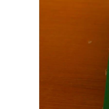
သုတပဒေသာ အင်္ဂလိပ်စာ
အ
ညွန်း
စာမျက်နှာ
သို့
ကျော်
ကြည့်
ရန်
ရှာဖွေ
ရန်
နေရာ
သို့
ကျော်
ရန်