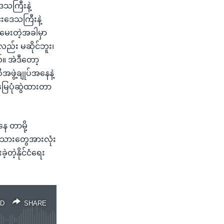
ေသကြီးနဲ့
းဒေသကြီးနဲ့
ာ့ မေးတဲ့အခါမှာ
့လည်း မဆိုင်ဘူး၊
်။ အဲဒီတော့
ွဲ့ချုပ်အနေနဲ့
မြေပုံဆွဲထားတာ
 တာမို့
င်းသားတွေအားလုံး
တဲ့နိုင်ငံရေး
D
SHARE