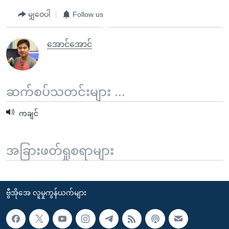
မျှဝေပါ
Follow us
အောင်အောင်
ဆက်စပ်သတင်းများ ...
ကချင်
အခြားဖတ်ရှုစရာများ
ဗွီအိုအေ လူမှုကွန်ယက်များ