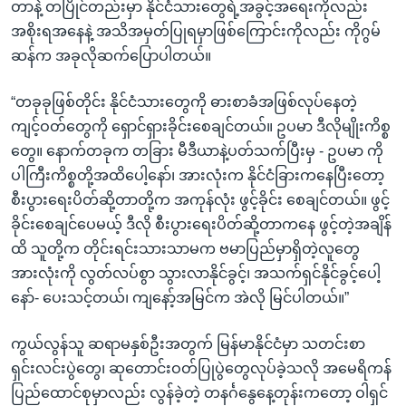
တာနဲ့ တပြိုင်တည်းမှာ နိုင်ငံသားတွေရဲ့အခွင့်အရေးကိုလည်း
အစိုးရအနေနဲ့ အသိအမှတ်ပြုရမှာဖြစ်ကြောင်းကိုလည်း ကိုဂွမ်
ဆန်က အခုလိုဆက်ပြောပါတယ်။
“တခုခုဖြစ်တိုင်း နိုင်ငံသားတွေကို ဓားစာခံအဖြစ်လုပ်နေတဲ့
ကျင့်ဝတ်တွေကို ရှောင်ရှားခိုင်းစေချင်တယ်။ ဥပမာ ဒီလိုမျိုးကိစ္စ
တွေ။ နောက်တခုက တခြား မီဒီယာနဲ့ပတ်သက်ပြီးမှ - ဥပမာ ကို
ပါကြီးကိစ္စတို့အထိပေါ့နော်၊ အားလုံးက နိုင်ငံခြားကနေပြီးတော့
စီးပွားရေးပိတ်ဆို့တာတို့က အကုန်လုံး ဖွင့်ခိုင်း စေချင်တယ်။ ဖွင့်
ခိုင်းစေချင်ပေမယ့် ဒီလို စီးပွားရေးပိတ်ဆို့တာကနေ ဖွင့်တဲ့အချိန်
ထိ သူတို့က တိုင်းရင်းသားသာမက ဗမာပြည်မှာရှိတဲ့လူတွေ
အားလုံးကို လွတ်လပ်စွာ သွားလာနိုင်ခွင့်၊ အသက်ရှင်နိုင်ခွင့်ပေါ့
နော်- ပေးသင့်တယ်၊ ကျနော့်အမြင်က အဲလို မြင်ပါတယ်။”
ကွယ်လွန်သူ ဆရာမနှစ်ဦးအတွက် မြန်မာနိုင်ငံမှာ သတင်းစာ
ရှင်းလင်းပွဲတွေ၊ ဆုတောင်းဝတ်ပြုပွဲတွေလုပ်ခဲ့သလို အမေရိကန်
ပြည်ထောင်စုမှာလည်း လွန်ခဲ့တဲ့ တနင်္ဂနွေနေ့တုန်းကတော့ ဝါရှင်