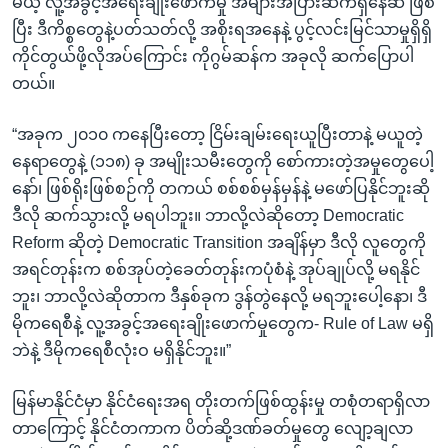
မယ့် လူ့အခွင့်အရေးချိုးဖောက်မှု အများအပြားဆက်ရှိနေဆဲ ဖြစ်
ပြီး ဒီကိစ္စတွေနဲ့ပတ်သတ်လို့ အစိုးရအနေနဲ့ ပွင့်လင်းမြင်သာမှုရှိရှိ
ကိုင်တွယ်ဖို့လိုအပ်ကြောင်း ကိုဂွမ်ဆန်က အခုလို ဆက်ပြောပါ
တယ်။
“အခုက ၂၀၁၀ ကနေပြီးတော့ ငြိမ်းချမ်းရေးယူပြီးတာနဲ့ မယူတဲ့
နေရာတွေနဲ့ (၁၁၈) ခု အမျိုးသမီးတွေကို စော်ကားတဲ့အမှုတွေပေါ့
နော်၊ ဖြစ်ရိုးဖြစ်စဉ်ကို တကယ် စစ်စစ်မှန်မှန်နဲ့ မဖော်ပြနိုင်ဘူးဆို
ဒီလို ဆက်သွားလို့ မရပါဘူး။ ဘာလို့လဲဆိုတော့ Democratic
Reform ဆိုတဲ့ Democratic Transition အချိန်မှာ ဒီလို လူတွေကို
အရင်တုန်းက စစ်အုပ်တဲ့ခေတ်တုန်းကပုံစံနဲ့ အုပ်ချုပ်လို့ မရနိုင်
ဘူး၊ ဘာလို့လဲဆိုတာက ဒီနှစ်ခုက ဒွန်တွဲနေလို့ မရဘူးပေါ့နော၊ ဒီ
မိုကရေစီနဲ့ လူ့အခွင့်အရေးချိုးဖောက်မှုတွေက- Rule of Law မရှိ
ဘဲနဲ့ ဒီမိုကရေစီလုံးဝ မရှိနိုင်ဘူး။”
မြန်မာနိုင်ငံမှာ နိုင်ငံရေးအရ တိုးတက်ဖြစ်ထွန်းမှု တစုံတရာရှိလာ
တာကြောင့် နိုင်ငံတကာက ပိတ်ဆို့ဒဏ်ခတ်မှုတွေ လျော့ချလာ