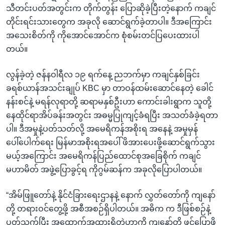
သီတင်းပတ်အတွင်းက တိုက်တွန်း ပြောဆိုခဲ့ပြီးတဲ့နောက် ကချင်
တိုင်းရင်းသားတွေက အခုလို ဆောင်ရွက်ခဲ့တာပါ။ ဒီအကြောင်း
အသေးစိတ်ကို ကိုအောင်အောင်က စုံစမ်းတင်ပြပေးထားပါ
တယ်။
လွန်ခဲ့တဲ့ ဇန်နဝါရီလ ၁၉ ရက်နေ့ ညဘက်မှာ ကချင်နှစ်ခြင်း
ခရစ်ယာန်အသင်းချုပ် KBC မှာ တာဝန်ထမ်းဆောင်နေတဲ့ ခေါင်
နန်းစင်နဲ့ မရန်လုရာတို့ ဆရာမနှစ်ဦးဟာ ကောင်းခါးရွာက သူတို့
နေထိုင်ရာအိပ်ခန်းအတွင်း အဓမ္မပြုကျင့်ခံရပြီး အသတ်ခံခဲ့ရတာ
ပါ။ ဒီအမှုနဲ့ပတ်သတ်လို့ အမေရိကန်အစိုးရ အနေနဲ့ အမှုမှန်
ပေါ်ပေါက်ရေး မြန်မာအစိုးရအပေါ် ဖိအားပေးဖို့ဆောင်ရွက်သွား
မယ့်အကြောင်း အမေရိကန်ပြည်ထောင်စုအခြေစိုက် ကချင်
မဟာမိတ် အဖွဲ့ပြောခွင့်ရ ကိုဂွမ်ဆန်က အခုလိုပြောပါတယ်။
“အိမ်ဖြူတော်နဲ့ နိုင်ငံခြားရေးဌာနနဲ့ နောက် လွှတ်တော်ကို ကျနော်
တို့ တရားဝင်တွေ့ဖို့ အစီအစဉ်ရှိပါတယ်။ အဓိက က ဒီဖြစ်စဉ်နဲ့
ပတ်သက်ပြီး အထောက်အထားရှိတဲ့ဟာကို ကျနော်တို့ ဖွင့်ပြောဖို့