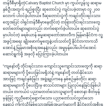
တန်ဒီစီမှာရှိတဲ့Calvary Baptist Church မှာ ကွယ်လွန်သူ ဆရာမ
နှစ်ဦးအတွက် ရည်စူးပြီး ဆုတောင်းပွဲ ကျင်းပခဲ့တာမှာ လူ ၂၀၀
လောက် ပါဝင်ခဲ့ပါတယ်။ ဒီဆုတောင်းပွဲကို ကချင်တိုင်းရင်းသား
တွေအပြင် ဝါရှင်တန်ဒီစီမှာနေထိုင်တဲ့ တခြားတိုင်းရင်းသားတွေ
တော်တော်များများလည်း တက်ရောက်ခဲ့ပါတယ်။ ဆုတောင်းပွဲ
မှာပါဝင်တဲ့ ခရစ်ယာန် ဓမ္မဆရာတော်အားလီက မြန်မာနိုင်ငံက လူ့
အခွင့်အရေး ချိုးဖောက်မှုတွေနဲ့ပတ်သတ်လို့ နိုင်ငံတကာကသိ
အောင်နဲ့ မြန်မာအစိုးရအနေနဲ့လည်း အမှုမှန်ပေါ်ပေါက်အောင်
ဆောင်ရွက်ဖို့ အခုလို ပြောကြားခဲ့ပါတယ်။
“ကျနော်တို့ တိုင်းရင်းသား၊ ကျောင်းသူကျောင်းသားတွေကို ဆရာ
ဆရာမများကို ပို့ပေးခြင်းမရှိဘဲနဲ့ ကျနော်တို့ တတ်နိုင်သော
အားဖြင့် ကချင်နှစ်ခြင်း အဖွဲ့ချုပ်ကနေ နှစ်စဉ်နှစ်တိုင်း ဆရာ
ဆရာမများကို ပို့ပေးပြီးမှ စာသင်တာများ ပြုလုပ်နေခြင်းဖြစ်ပါ
တယ်။ တကယ်ပဲ ပညာမတတ်သောသူများကို စေတနာ စိတ်မှန်
မှန်ဖြင့် ကူညီစောင့်ရှောက်သော၊ ပညာတော်သင်လွှတ်သော
နေရာ၌ ဤကဲ့သို့ဖြစ်သောအဖြစ်အပျက်များကို နိုင်ငံတော်အစိုးရ