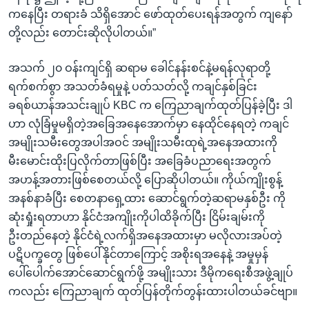
ကနေပြီး တရားခံ သိရှိအောင် ဖော်ထုတ်ပေးရန်အတွက် ကျနော်
တို့လည်း တောင်းဆိုလိုပါတယ်။”
အသက် ၂၀ ဝန်းကျင်ရှိ ဆရာမ ခေါင်နန်းစင်နဲ့မရန်လုရာတို့
ရက်စက်စွာ အသတ်ခံရမှုနဲ့ ပတ်သတ်လို့ ကချင်နှစ်ခြင်း
ခရစ်ယာန်အသင်းချုပ် KBC က ကြေညာချက်ထုတ်ပြန်ခဲ့ပြီး ဒါ
ဟာ လုံခြံမှုမရှိတဲ့အခြေအနေအောက်မှာ နေထိုင်နေရတဲ့ ကချင်
အမျိုးသမီးတွေအပါအဝင် အမျိုးသမီးထုရဲ့အနေအထားကို
မီးမောင်းထိုးပြလိုက်တာဖြစ်ပြီး အခြေခံပညာရေးအတွက်
အဟန့်အတားဖြစ်စေတယ်လို့ ပြောဆိုပါတယ်။ ကိုယ်ကျိုးစွန့်
အနစ်နာခံပြီး စေတနာရှေ့ထား ဆောင်ရွက်တဲ့ဆရာမနှစ်ဦး ကို
ဆုံးရှုံးရတာဟာ နိုင်ငံအကျိုးကိုပါထိခိုက်ပြီး ငြိမ်းချမ်းကို
ဦးတည်နေတဲ့ နိုင်ငံရဲ့လက်ရှိအနေအထားမှာ မလိုလားအပ်တဲ့
ပဋိပက္ခတွေ ဖြစ်ပေါ်နိုင်တာကြောင့် အစိုးရအနေနဲ့ အမှုမှန်
ပေါ်ပေါက်အောင်ဆောင်ရွက်ဖို့ အမျိုးသား ဒီမိုကရေးစီအဖွဲ့ချုပ်
ကလည်း ကြေညာချက် ထုတ်ပြန်တိုက်တွန်းထားပါတယ်ခင်ဗျာ။