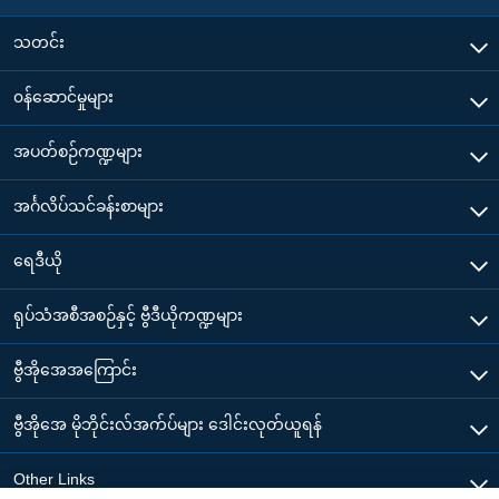
သတင်း
၀န်ဆောင်မှုများ
အပတ်စဉ်ကဏ္ဍများ
အင်္ဂလိပ်သင်ခန်းစာများ
ရေဒီယို
ရုပ်သံအစီအစဉ်နှင့် ဗွီဒီယိုကဏ္ဍများ
ဗွီအိုအေအကြောင်း
ဗွီအိုအေ မိုဘိုင်းလ်အက်ပ်များ ဒေါင်းလုတ်ယူရန်
Other Links