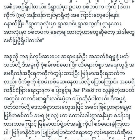
အစီအစဉ်ရှိပါတယ်။ ဒီရွာထဲမှာ ဥပမာ စစ်တပ်က ကိုက် (၆၀) ၊
ကိုက် (၇၀) အနီးဝန်းကျင်မှာရှိတဲ့ အကြောင်းတွေပေါ့နော်၊
နောက်ပြီး ဒီရွာတခုလုံးမှာ ရွာအဝင်၊ ရွာအထွက်၊ ရွာနဘေး
အားလုံးမှာ စစ်တပ်က နေရာချထားတဲ့ဟာတွေဆိုတော့ အဲဒါတွေ
ဖော်ပြဖို့ရှိပါတယ်။”
အခုလို ကချင်လုပ်အားပေး ဆရာမနှစ်ဦး အသတ်ခံရမှုနဲ့ ပတ်
သတ်လို့ ဒီအမှုကို စုံစမ်းစစ်ဆေးပြီး ထိရောက်စွာ အရေးယူဖို့ အ
မေရိကန်အစိုးရကတိုက်တွန်းထားပြီး မြန်မာအစိုးရဘက်က
လည်း ဒီကိစ္စကို စုံစမ်းစစ်ဆေးနေတယ်လို့ ပြောကြောင်း အမေရိ
ကနိုင်ငံခြားရေးဌာနက ပြောခွင့်ရ Jan Psaki က လွန်ခဲ့တဲ့အပတ်
အတွင်း သတင်းစာရှင်းလင်းပွဲမှာ ပြောဆိုခဲ့ပါတယ်။ ဒီအမှုနဲ့
ပတ်သက်လို့ ဒေသခံရွာသားတွေအပြင် အခင်းဖြစ်ပွားရာနေ့မှာ
မြန်မာစစ်တပ် ခမရ (၅၀၃) ဟာ ကောင်းခါးရွာအနီးမှာ စခန်းချ
ထားတာကြောင့် မြန်မာတပ်ဖွဲ့ဝင်အချို့ကိုပါ စစ်ဆေးခဲ့ကြတာ
ပါ။ မြန်မာနိုင်ငံမှာ ပြုပြင်ပြောင်းလဲရေးတွေ လုပ်နေတယ်ဆိုပေ