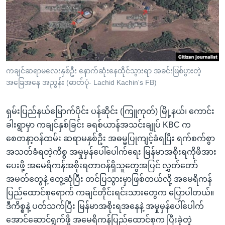
အ
သုတပဒေသာ အင်္ဂလိပ်စာ
ညွန်း
Learning English
စာမျက်နှာ
သို့
ဗွီအိုအေ လူမှုကွန်ယက်များ
ကျော်
ကြည့်
ကချင်ဆရာမလေးနှစ်ဦး နောက်ဆုံးနေထိုင်သွားရာ အခင်းဖြစ်ပွားတဲ့
အခြေအနေ အညွန်း (ဓာတ်ပုံ- Lachid Kachin's FB)
ရန်
ဘာသာစကားများ
ရှာဖွေ
ရှမ်းပြည်နယ်မြောက်ပိုင်း ပန်ဆိုင်း (ကြူကုတ်) မြို့နယ်၊ ကောင်း
ရန်
ခါးရွာမှာ ကချင်နှစ်ခြင်း ခရစ်ယာန်အသင်းချုပ် KBC က
နေရာ
စေတနာ့ဝန်ထမ်း ဆရာမနှစ်ဦး အဓမ္မပြုကျင့်ခံရပြီး ရက်စက်စွာ
သို့
အသတ်ခံရတဲ့ကိစ္စ အမှုမှန်ပေါ်ပေါက်ရေး မြန်မာအစိုးရကိုဖိအား
ကျော်
ပေးဖို့ အမေရိကန်အစိုးရတာဝန်ရှိသူတွေအပြင် လွှတ်တော်
ရန်
အမတ်တွေနဲ့ တွေ့ဆုံပြီး တင်ပြသွားမှာဖြစ်တယ်လို့ အမေရိကန်
ပြည်ထောင်စုရောက် ကချင်တိုင်းရင်းသားတွေက ပြောပါတယ်။
ဒီကိစ္စနဲ့ ပတ်သက်ပြီး မြန်မာအစိုးရအနေနဲ့ အမှုမှန်ပေါ်ပေါက်
အောင်ဆောင်ရွက်ဖို့ အမေရိကန်ပြည်ထောင်စုက ပြီးခဲ့တဲ့