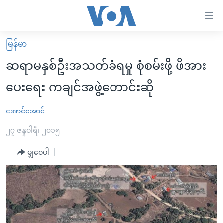
သုံး
ရ
လွယ်ကူ
မြန်မာ
မူလစာမျက်နှာ
စေ
ဆရာမနှစ်ဦးအသတ်ခံရမှု စုံစမ်းဖို့ ဖိအား
မြန်မာ
သည့်
ပေးရေး ကချင်အဖွဲ့တောင်းဆို
ကမ္ဘာ့သတင်းများ
Link
ဗွီဒီယို
နိုင်ငံတကာ
အောင်အောင်
များ
သတင်းလွတ်လပ်ခွင့်
အမေရိကန်
၂၇ ဇန္နဝါရီ၊ ၂၀၁၅
ပင်မ
ရပ်ဝန်းတခု လမ်းတခု အလွန်
တရုတ်
အကြောင်းအရာ
မျှဝေပါ
သို့
အင်္ဂလိပ်စာလေ့လာမယ်
အစ္စရေး-ပါလက်စတိုင်း
ကျော်
အပတ်စဉ်ကဏ္ဍများ
အမေရိကန်သုံးအီဒီယံ
ကြည့်
ရေဒီယိုနှင့်ရုပ်သံ အချက်အလက်များ
မကြေးမုံရဲ့ အင်္ဂလိပ်စာ
ရေဒီယို
ရန်
ပင်မ
ရေဒီယို/တီဗွီအစီအစဉ်
ရုပ်ရှင်ထဲက အင်္ဂလိပ်စာ
တီဗွီ