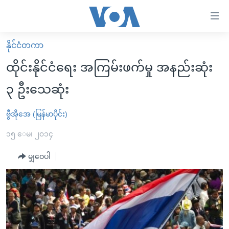
သုံး
ရ
လွယ်ကူ
နိုင်ငံတကာ
မူလစာမျက်နှာ
စေ
ထိုင်းနိုင်ငံရေး အကြမ်းဖက်မှု အနည်းဆုံး
မြန်မာ
သည့်
၃ ဦးသေဆုံး
ကမ္ဘာ့သတင်းများ
Link
ဗွီဒီယို
နိုင်ငံတကာ
ဗွီအိုအေ (မြန်မာပိုင်း)
များ
သတင်းလွတ်လပ်ခွင့်
အမေရိကန်
၁၅ ေမ၊ ၂၀၁၄
ပင်မ
ရပ်ဝန်းတခု လမ်းတခု အလွန်
တရုတ်
အကြောင်းအရာ
မျှဝေပါ
သို့
အင်္ဂလိပ်စာလေ့လာမယ်
အစ္စရေး-ပါလက်စတိုင်း
ကျော်
အပတ်စဉ်ကဏ္ဍများ
အမေရိကန်သုံးအီဒီယံ
ကြည့်
ရေဒီယိုနှင့်ရုပ်သံ အချက်အလက်များ
မကြေးမုံရဲ့ အင်္ဂလိပ်စာ
ရေဒီယို
ရန်
ပင်မ
ရေဒီယို/တီဗွီအစီအစဉ်
ရုပ်ရှင်ထဲက အင်္ဂလိပ်စာ
တီဗွီ