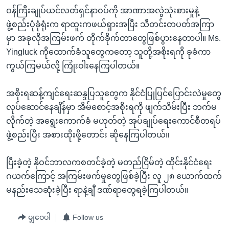
ဝန်ကြီးချုပ်ယင်လတ်ရှင်နာဝပ်ကို အာဏာအလွဲသုံးစားမှုနဲ့
ဖွဲ့စည်းပုံခုံရုံးက ရာထူးကဖယ်ရှားအပြီး သီတင်းတပတ်အကြာ
မှာ အခုလိုအကြမ်းဖက် တိုက်ခိုက်တာတွေဖြစ်ပွားနေတာပါ။ Ms.
Yingluck ကိုထောက်ခံသူတွေကတော့ သူတို့အစိုးရကို ခုခံကာ
ကွယ်ကြမယ်လို့ ကြုံးဝါးနေကြပါတယ်။
အစိုးရဆန့်ကျင်ရေးဆန္ဒပြသူတွေက နိုင်ငံပြုပြင်ပြောင်းလဲမှုတွေ
လုပ်ဆောင်နေချိန်မှာ အိမ်စောင့်အစိုးရကို ဖျက်သိမ်းပြီး ဘက်မ
လိုက်တဲ့ အရွေးကောက်ခံ မဟုတ်တဲ့ အုပ်ချုပ်ရေးကောင်စီတရပ်
ဖွဲ့စည်းပြီး အစားထိုးဖို့တောင်း ဆိုနေကြပါတယ်။
ပြီးခဲ့တဲ့ နိုဝင်ဘာလကစတင်ခဲ့တဲ့ မတည်ငြိမ်တဲ့ ထိုင်းနိုင်ငံရေး
ဂယက်ကြောင့် အကြမ်းဖက်မှုတွေဖြစ်ခဲ့ပြီး လူ ၂၈ ယောက်ထက်
မနည်းသေဆုံးခဲ့ပြီး ရာနဲ့ချီ ဒဏ်ရာတွေရခဲ့ကြပါတယ်။
မျှဝေပါ
Follow us