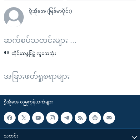
ဗွီအိုအေ (မြန်မာပိုင်း)
ဆက်စပ်သတင်းများ ...
ထိုင်းဆန္ဒပြပွဲ လူသေဆုံး
အခြားဖတ်ရှုစရာများ
ဗွီအိုအေ လူမှုကွန်ယက်များ
သတင်း