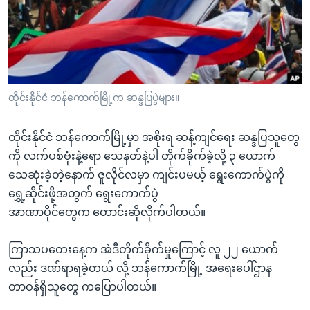
အ
သုတပဒေသာ အင်္ဂလိပ်စာ
ညွန်း
Learning English
စာမျက်နှာ
သို့
ဗွီအိုအေ လူမှုကွန်ယက်များ
ကျော်
ကြည့်
ထိုင်းနိုင်ငံ ဘန်ကောက်မြို့က ဆန္ဒပြပွဲများ။
ရန်
ဘာသာစကားများ
ရှာဖွေ
ထိုင်းနိုင်ငံ ဘန်ကောက်မြို့မှာ အစိုးရ ဆန့်ကျင်ရေး ဆန္ဒပြသူတွေ
ရန်
ကို လက်ပစ်ဗုံးနဲ့ရော သေနတ်နဲ့ပါ တိုက်ခိုက်ခဲ့လို့ ၃ ယောက်
နေရာ
သေဆုံးခဲ့တဲ့နောက် ဇူလိုင်လမှာ ကျင်းပမယ့် ရွေးကောက်ပွဲကို
သို့
ရွှေ့ဆိုင်းဖို့အတွက် ရွေးကောက်ပွဲ
ကျော်
အာဏာပိုင်တွေက တောင်းဆိုလိုက်ပါတယ်။
ရန်
ကြာသပတေးနေ့က အဲဒီတိုက်ခိုက်မှုကြောင့် လူ ၂၂ ယောက်
လည်း ဒဏ်ရာရခဲ့တယ် လို့ ဘန်ကောက်မြို့ အရေးပေါ်ဌာန
တာဝန်ရှိသူတွေ ကပြောပါတယ်။