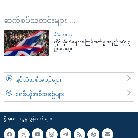
အ
သုတပဒေသာ အင်္ဂလိပ်စာ
ညွန်း
Learning English
စာမျက်နှာ
ဆက်စပ်သတင်းများ ...
သို့
ဗွီအိုအေ လူမှုကွန်ယက်များ
ကျော်
နိုင်ငံတကာ
ထိုင်းနိုင်ငံရေး အကြမ်းဖက်မှု အနည်းဆုံး ၃
ကြည့်
ဦးသေဆုံး
ရန်
ဘာသာစကားများ
ရှာဖွေ
ရန်
နေရာ
ရုပ်သံအစီအစဉ်များ
သို့
ကျော်
ရေဒီယိုအစီအစဉ်များ
ရန်
ဗွီအိုအေ လူမှုကွန်ယက်များ