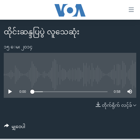
သုံး
ရ
လွယ်ကူ
ထိုင်းဆန္ဒပြပွဲ လူသေဆုံး
မူလစာမျက်နှာ
စေ
မြန်မာ
၁၅ ေမ၊ ၂၀၁၄
သည့်
ကမ္ဘာ့သတင်းများ
Link
ဗွီဒီယို
နိုင်ငံတကာ
များ
သတင်းလွတ်လပ်ခွင့်
အမေရိကန်
No media source currently available
ပင်မ
ရပ်ဝန်းတခု လမ်းတခု အလွန်
တရုတ်
အကြောင်းအရာ
0:00
0:58
သို့
အင်္ဂလိပ်စာလေ့လာမယ်
အစ္စရေး-ပါလက်စတိုင်း
တိုက်ရိုက် လင့်ခ်
ကျော်
အပတ်စဉ်ကဏ္ဍများ
အမေရိကန်သုံးအီဒီယံ
ကြည့်
ရေဒီယိုနှင့်ရုပ်သံ အချက်အလက်များ
မကြေးမုံရဲ့ အင်္ဂလိပ်စာ
ရေဒီယို
ရန်
မျှဝေပါ
ပင်မ
ရေဒီယို/တီဗွီအစီအစဉ်
ရုပ်ရှင်ထဲက အင်္ဂလိပ်စာ
တီဗွီ