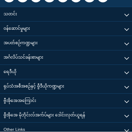
သတင်း
၀န်ဆောင်မှုများ
အပတ်စဉ်ကဏ္ဍများ
အင်္ဂလိပ်သင်ခန်းစာများ
ရေဒီယို
ရုပ်သံအစီအစဉ်နှင့် ဗွီဒီယိုကဏ္ဍများ
ဗွီအိုအေအကြောင်း
ဗွီအိုအေ မိုဘိုင်းလ်အက်ပ်များ ဒေါင်းလုတ်ယူရန်
Other Links