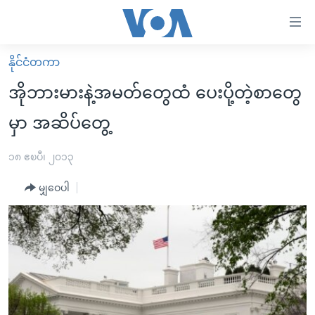
သုံး
ရ
လွယ်ကူ
နိုင်ငံတကာ
မူလစာမျက်နှာ
စေ
အိုဘားမားနဲ့အမတ်တွေထံ ပေးပို့တဲ့စာတွေ
မြန်မာ
သည့်
မှာ အဆိပ်တွေ့
ကမ္ဘာ့သတင်းများ
Link
ဗွီဒီယို
နိုင်ငံတကာ
၁၈ ဧၿပီ၊ ၂၀၁၃
များ
သတင်းလွတ်လပ်ခွင့်
အမေရိကန်
ပင်မ
မျှဝေပါ
ရပ်ဝန်းတခု လမ်းတခု အလွန်
တရုတ်
အကြောင်းအရာ
သို့
အင်္ဂလိပ်စာလေ့လာမယ်
အစ္စရေး-ပါလက်စတိုင်း
ကျော်
အပတ်စဉ်ကဏ္ဍများ
အမေရိကန်သုံးအီဒီယံ
ကြည့်
ရေဒီယိုနှင့်ရုပ်သံ အချက်အလက်များ
မကြေးမုံရဲ့ အင်္ဂလိပ်စာ
ရေဒီယို
ရန်
ပင်မ
ရေဒီယို/တီဗွီအစီအစဉ်
ရုပ်ရှင်ထဲက အင်္ဂလိပ်စာ
တီဗွီ