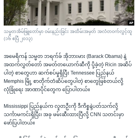
အ
သုတပဒေသာ အင်္ဂလိပ်စာ
ညွန်း
Learning English
စာမျက်နှာ
သို့
ဗွီအိုအေ လူမှုကွန်ယက်များ
သမ္မတအိမ်ဖြူတော်မှာ ဝမ်းနည်းခြင်း အထိမ်းအမှတ် အလံတဝက်လွှင့်ထူ
ကျော်
(၁၆ ဧပြီ ၂၀၁၃)
ကြည့်
ရန်
အမေရိကန် သမ္မတ ဘရက်ခ် အိုဘားမား (Barack Obama) နဲ့
ဘာသာစကားများ
ရှာဖွေ
အထက်လွှတ်တော် အမတ်တယောက်ဆီကို ပို့ခဲ့တဲ့ Ricin အဆိပ်
ရန်
ပါတဲ့ စာတွေဟာ ဆက်စပ်မှုရှိပြီး Tennessee ပြည်နယ်
နေရာ
Memphis မြို့ စာတိုက်တံဆိပ်တွေပါတဲ့ စာတွေဖြစ်တယ်လို့
သို့
လုံခြုံရေး အာဏာပိုင်တွေက ပြောပါတယ်။
ကျော်
ရန်
Mississippi ပြည်နယ်က လူတဦးကို ဒီကိစ္စနဲ့ပတ်သက်လို့
သင်္ကာမကင်းရှိပြီး၊ အခု ဖမ်းဆီးထားပြီလို့ CNN သတင်းမှာ
ဖော်ပြပါတယ်။