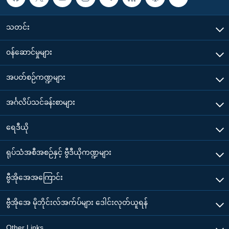
သတင်း
၀န်ဆောင်မှုများ
အပတ်စဉ်ကဏ္ဍများ
အင်္ဂလိပ်သင်ခန်းစာများ
ရေဒီယို
ရုပ်သံအစီအစဉ်နှင့် ဗွီဒီယိုကဏ္ဍများ
ဗွီအိုအေအကြောင်း
ဗွီအိုအေ မိုဘိုင်းလ်အက်ပ်များ ဒေါင်းလုတ်ယူရန်
Other Links