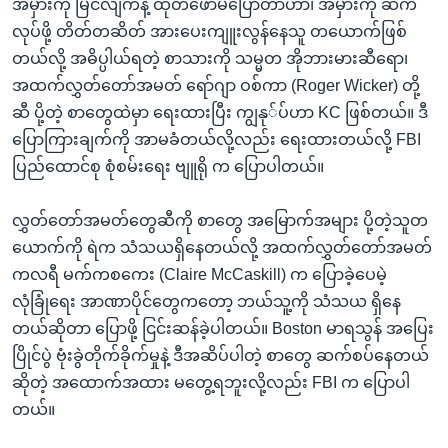
အမှားကို မြင်လျက်နဲ့ ထုတ်ဖော်မပြောတာဟာ၊ အမှားကို ဆက်
လုပ်ဖို့ တိတ်တဆိတ် အားပေးကျူးလွန်နေသူ တယောက်ဖြစ်
တယ်လို့ အဓိပ္ပါယ်ရတဲ့ စာသားကို သမ္မတ အိုဘားမားဆီရော၊
အထက်လွှတ်တော်အမတ် ရော်ဂျာ ဝစ်ကာ (Roger Wicker) တို့
ဆီ ပို့တဲ့ စာတွေထဲမှာ ရေးထားပြီး ကျွနု်ပ်ဟာ KC ဖြစ်တယ်။ ဒီ
ပြောကြားချက်ကို အာမခံတယ်လို့လည်း ရေးထားတယ်လို့ FBI
ပြည်ထောင်စု စုံစမ်းရေး ဗျူရို က ပြောပါတယ်။
လွှတ်တော်အမတ်တွေဆီကို စာတွေ အမြောက်အများ ပို့တဲ့သူတ
ယောက်ကို ရဲက သံသယရှိနေတယ်လို့ အထက်လွှတ်တော်အမတ်
ကလရီ မက်ကစကေး (Claire McCaskill) က ပြောခဲ့ပေမဲ့
လုံခြုံရေး အာဏာပိုင်တွေကတော့ ဘယ်သူ့ကို သံသယ ရှိနေ
တယ်ဆိုတာ ပြောဖို့ ငြင်းဆန်ခဲ့ပါတယ်။ Boston မာရသွန် အပြေး
ပြိုင်ပွဲ ဗုံးခွဲတိုက်ခိုက်မှုနဲ့ ဒီအဆိပ်ပါတဲ့ စာတွေ ဆက်စပ်နေတယ်
ဆိုတဲ့ အထောက်အထား မတွေ့ရဘူးလို့လည်း FBI က ပြောပါ
တယ်။