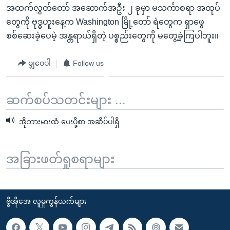
အထက်လွှတ်တော် အဆောက်အဦး ၂ ခုမှာ မသင်္ကာစရာ အထုပ်
တွေကို ဗုဒ္ဓဟူးနေ့က Washington မြို့တော် ရဲတွေက ရှာဖွေ
စစ်ဆေးခဲ့ပေမဲ့ အန္တရာယ်ရှိတဲ့ ပစ္စည်းတွေကို မတွေ့ခဲ့ကြပါဘူး။
မျှဝေပါ
Follow us
ဆက်စပ်သတင်းများ ...
အိုဘားမားထံ ပေးပို့စာ အဆိပ်ပါရှိ
အခြားဖတ်ရှုစရာများ
ဗွီအိုအေ လူမှုကွန်ယက်များ