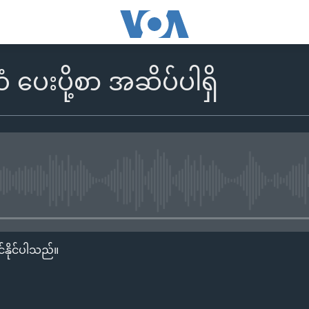
 ပေးပို့စာ အဆိပ်ပါရှိ
No media source currently availa
်နိုင်ပါသည်။