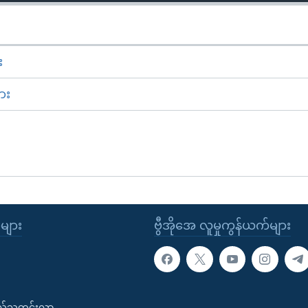
း
ား
ုများ
ဗွီအိုအေ လူမှုကွန်ယက်များ
းလ်သတင်းလွှာ