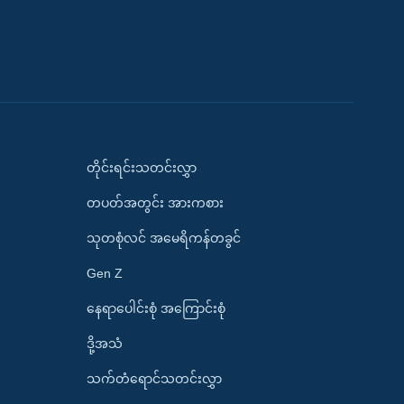
တိုင်းရင်းသတင်းလွှာ
တပတ်အတွင်း အားကစား
သုတစုံလင် အမေရိကန်တခွင်
Gen Z
နေရာပေါင်းစုံ အကြောင်းစုံ
ဒို့အသံ
သက်တံရောင်သတင်းလွှာ