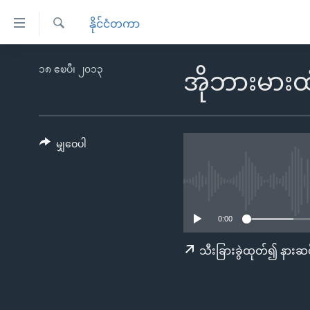
သုံး
နိုင်ငံတကာ
ရ
ရှာဖွေ
လွယ်ကူ
မူလစာမျက်နှာ
၁၈ ဧၿပီ၊ ၂၀၁၃
ရ
အိုဘားမားထံ
စေ
မြန်မာ
လာ
သည့်
ဒ်
ကမ္ဘာ့သတင်းများ
Link
ဗွီဒီယို
နိုင်ငံတကာ
မျှဝေပါ
များ
သတင်းလွတ်လပ်ခွင့်
အမေရိကန်
ပင်မ
ရပ်ဝန်းတခု လမ်းတခု အလွန်
တရုတ်
အကြောင်းအရာ
အင်္ဂလိပ်စာလေ့လာမယ်
အစ္စရေး-ပါလက်စတိုင်း
သို့
0:00
အပတ်စဉ်ကဏ္ဍများ
အမေရိကန်သုံးအီဒီယံ
ကျော်
သီးခြားခွဲထုတ်၍ နားဆင
ကြည့်
ရေဒီယိုနှင့်ရုပ်သံ အချက်အလက်များ
မကြေးမုံရဲ့ အင်္ဂလိပ်စာ
ရေဒီယို
ရန်
ရေဒီယို/တီဗွီအစီအစဉ်
ရုပ်ရှင်ထဲက အင်္ဂလိပ်စာ
တီဗွီ
ပင်မ