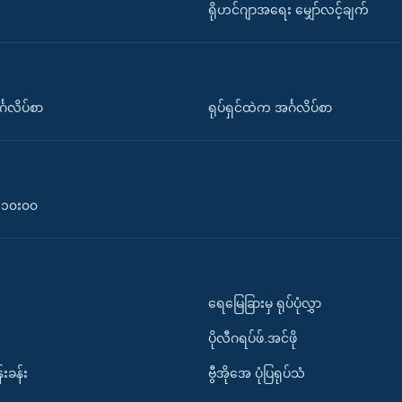
ရိုဟင်ဂျာအရေး မျှော်လင့်ချက်
်္ဂလိပ်စာ
ရုပ်ရှင်ထဲက အင်္ဂလိပ်စာ
၀-၁၀း၀၀
ရေမြေခြားမှ ရုပ်ပုံလွှာ
ပိုလီဂရပ်ဖ်.အင်ဖို
်းခန်း
ဗွီအိုအေ ပုံပြရုပ်သံ