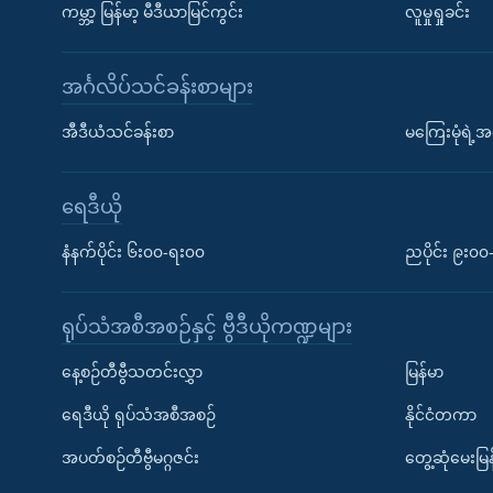
ကမ္ဘာ့ မြန်မာ့ မီဒီယာမြင်ကွင်း
လူမှုရှုခင်း
အင်္ဂလိပ်သင်ခန်းစာများ
အီဒီယံသင်ခန်းစာ
မကြေးမုံရဲ့အင
ရေဒီယို
နံနက်ပိုင်း ၆း၀၀-ရး၀၀
ညပိုင်း ၉း၀
ရုပ်သံအစီအစဉ်နှင့် ဗွီဒီယိုကဏ္ဍများ
နေ့စဉ်တီဗွီသတင်းလွှာ
မြန်မာ
ရေဒီယို ရုပ်သံအစီအစဉ်
နိုင်ငံတကာ
အပတ်စဉ်တီဗွီမဂ္ဂဇင်း
တွေ့ဆုံမေးမြန