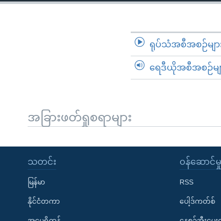
သုတပဒေသာ အင်္ဂလိပ်စာ
အ
ညွန်း
စာမျက်နှာ
သို့
ရုပ်သံအစီအစဉ်မျာ
ကျော်
ရေဒီယိုအစီအစဉ်မျ
ကြည့်
ရန်
ရှာဖွေ
ရန်
အခြားဖတ်ရှုစရာများ
နေရာ
သို့
ကျော်
သတင်း
၀န်ဆောင်မှ
ရန်
မြန်မာ
RSS
နိုင်ငံတကာ
ပေါ့ဒ်ကတ်စ်
အမေရိကန်
နေ့စဉ်အီးမေ