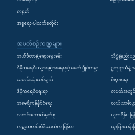
တရုတ်
အစ္စရေး-ပါလက်စတိုင်း
အပတ်စဉ်ကဏ္ဍများ
အယ်ဒီတာနဲ့ ဆွေးနွေးခန်း
သိပ္ပံနဲ့နည်း
ဒီမိုကရေစီ၊ လူ့အခွင့်အရေးနှင့် ခေတ်ပြိုင်ကမ္ဘာ
ဥတုရာသီနဲ့ 
သတင်းသုံးသပ်ချက်
စီးပွားရေး
ဒီမိုကရေစီရေးရာ
တပတ်အတွင်
အမေရိကန်နိုင်ငံရေး
လယ်ယာစီးပွ
သတင်းထောက်မှတ်စု
ယူကရိန်း၊ မြန
ကမ္ဘာ့သတင်းမီဒီယာထဲက မြန်မာ
ထူးခြားဆန်း