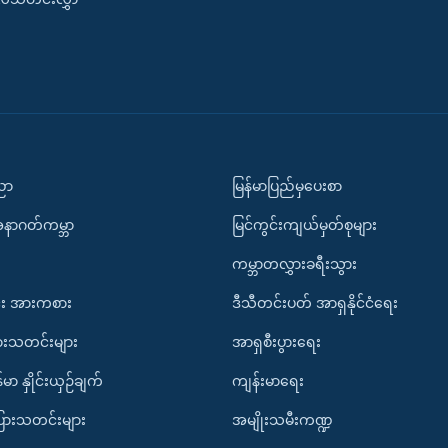
ပညာ
မြန်မာပြည်မှပေးစာ
အနာဂတ်ကမ္ဘာ
မြင်ကွင်းကျယ်မှတ်စုများ
ကမ္ဘာတလွှားခရီးသွား
း အားကစား
ဒီသီတင်းပတ် အာရှနိုင်ငံရေး
ားသတင်းများ
အာရှစီးပွားရေး
်မာ နှိုင်းယှဉ်ချက်
ကျန်းမာရေး
ပြားသတင်းများ
အမျိုးသမီးကဏ္ဍ