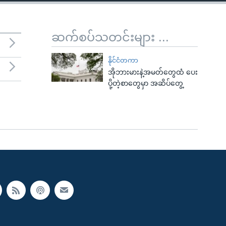
ဆက်စပ်သတင်းများ ...
နိုင်ငံတကာ
အိုဘားမားနဲ့အမတ်တွေထံ ပေး
ပို့တဲ့စာတွေမှာ အဆိပ်တွေ့