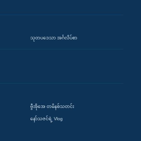
သုတပဒေသာ အင်္ဂလိပ်စာ
ဗွီအိုအေ တမိနစ်သတင်း
နော်သဇင်ရဲ့ Vlog