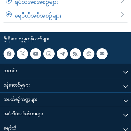
ရုပ်သံအစီအစဉ်များ
ရေဒီယိုအစီအစဉ်များ
ဗွီအိုအေ လူမှုကွန်ယက်များ
သတင်း
၀န်ဆောင်မှုများ
အပတ်စဉ်ကဏ္ဍများ
အင်္ဂလိပ်သင်ခန်းစာများ
ရေဒီယို