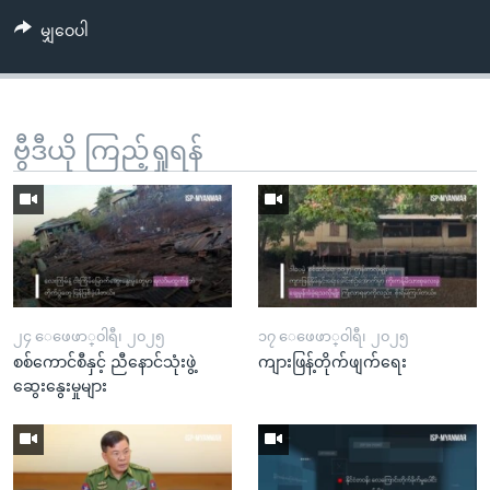
မျှဝေပါ
ဗွီဒီယို ကြည့်ရှုရန်
၂၄ ေဖေဖာ္၀ါရီ၊ ၂၀၂၅
၁၇ ေဖေဖာ္၀ါရီ၊ ၂၀၂၅
စစ်ကောင်စီနှင့် ညီနောင်သုံးဖွဲ့
ကျားဖြန့်တိုက်ဖျက်ရေး
ဆွေးနွေးမှုများ