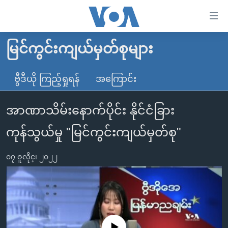
သုံး
ရ
လွယ်ကူ
မြင်ကွင်းကျယ်မှတ်စုများ
မူလစာမျက်နှာ
စေ
မြန်မာ
ဗွီဒီယို ကြည့်ရှုရန်
အကြောင်း
သည့်
ကမ္ဘာ့သတင်းများ
Link
အာဏာသိမ်းနောက်ပိုင်း နိုင်ငံခြား
ဗွီဒီယို
နိုင်ငံတကာ
များ
သတင်းလွတ်လပ်ခွင့်
အမေရိကန်
ကုန်သွယ်မှု "မြင်ကွင်းကျယ်မှတ်စု"
ပင်မ
ရပ်ဝန်းတခု လမ်းတခု အလွန်
တရုတ်
အကြောင်းအရာ
၀၇ ဇူလိုင္၊ ၂၀၂၂
သို့
အင်္ဂလိပ်စာလေ့လာမယ်
အစ္စရေး-ပါလက်စတိုင်း
ကျော်
အပတ်စဉ်ကဏ္ဍများ
အမေရိကန်သုံးအီဒီယံ
ကြည့်
ရေဒီယိုနှင့်ရုပ်သံ အချက်အလက်များ
မကြေးမုံရဲ့ အင်္ဂလိပ်စာ
ရေဒီယို
ရန်
ပင်မ
ရေဒီယို/တီဗွီအစီအစဉ်
ရုပ်ရှင်ထဲက အင်္ဂလိပ်စာ
တီဗွီ
No media source currently available