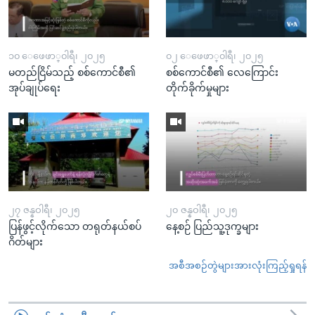
၁၀ ေဖေဖာ္၀ါရီ၊ ၂၀၂၅
၀၂ ေဖေဖာ္၀ါရီ၊ ၂၀၂၅
မတည်ငြိမ်သည့် စစ်ကောင်စီ၏
စစ်ကောင်စီ၏ လေကြောင်း
အုပ်ချုပ်ရေး
တိုက်ခိုက်မှုများ
၂၇ ဇန္နဝါရီ၊ ၂၀၂၅
၂၀ ဇန္နဝါရီ၊ ၂၀၂၅
ပြန်ဖွင့်လိုက်သော တရုတ်နယ်စပ်
နေ့စဉ် ပြည်သူ့ဒုက္ခများ
ဂိတ်များ
အစီအစဉ်တွဲများအားလုံးကြည့်ရှုရန်