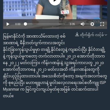
အ
သုတပဒေသာ အင်္ဂလိပ်စာ
ညွန်း
Learning English
စာမျက်နှာ
သို့
ဗွီအိုအေ လူမှုကွန်ယက်များ
0:00
3:35
ကျော်
ကြည့်
တိုက်ရိုက် လင့်ခ်
မြန်မာနိုင်ငံကို အာဏာသိမ်းထားတဲ့ စစ်
ရန်
အာဏာရဲ့ မီနီဘတ်ဂျက်ကာလအတွင်း
ဘာသာစကားများ
ရှာဖွေ
နိုင်ငံခြားကုန်သွယ်မှုမှာ တချို့နိုင်ငံတွေနဲ့ ကျဆင်းပြီး နိုင်ငံတချို့
ရန်
နဲ့ ကုန်သွယ်မှုကတော့ တက်လာတာပါ။ ၂၀၂၁ အောက်တိုဘာက
နေရာ
နေ ၂၀၂၂ မတ်လကြား ကိန်းဂဏန်းနဲ့ သူ့အရင်ကာလတူ ၂၀၂၀
သို့
အောက်တိုဘာကနေ ၂၀၂၁ မတ်လအထိ ကိန်းဂဏန်းတွေကို
ကျော်
နှိုင်းယှဉ်ပြထားတာပါ။ အသေးစိတ်ကိုတော့ အချက်အလက်တွေ
ရန်
ကို စုစည်းပြီး မဟာဗျူဟာနဲ့ မူဝါဒလေ့လာရေးအင်စတီကျူ ISP
Myanmar က မြင်ကွင်းကျယ်မှတ်စုအဖြစ် တင်ဆက်ထားပါ
တယ်။