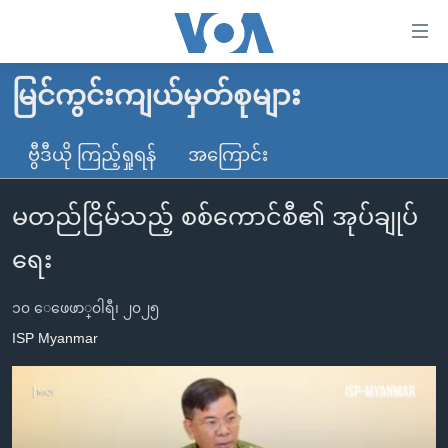
သုံး
ရ
လွယ်ကူ
မြင်ကွင်းကျယ်မှတ်စုများ
မူလစာမျက်နှာ
စေ
မြန်မာ
ဗွီဒီယို ကြည့်ရှုရန်
အကြောင်း
သည့်
ကမ္ဘာ့သတင်းများ
Link
မတည်ငြိမ်သည့် စစ်ကောင်စီ၏ အုပ်ချုပ်
ဗွီဒီယို
နိုင်ငံတကာ
များ
သတင်းလွတ်လပ်ခွင့်
အမေရိကန်
ရေး
ပင်မ
ရပ်ဝန်းတခု လမ်းတခု အလွန်
တရုတ်
အကြောင်းအရာ
၁၀ ေဖေဖာ္၀ါရီ၊ ၂၀၂၅
သို့
အင်္ဂလိပ်စာလေ့လာမယ်
အစ္စရေး-ပါလက်စတိုင်း
ISP Myanmar
ကျော်
အပတ်စဉ်ကဏ္ဍများ
အမေရိကန်သုံးအီဒီယံ
ကြည့်
ရေဒီယိုနှင့်ရုပ်သံ အချက်အလက်များ
မကြေးမုံရဲ့ အင်္ဂလိပ်စာ
ရေဒီယို
ရန်
ပင်မ
ရေဒီယို/တီဗွီအစီအစဉ်
ရုပ်ရှင်ထဲက အင်္ဂလိပ်စာ
တီဗွီ