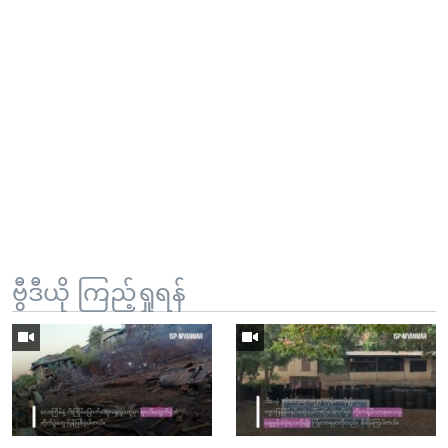
ဗွီဒီယို ကြည့်ရှုရန်