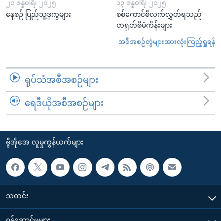
၂၀ ဇန္နဝါရီ၊ ၂၀၂၅
၁၃ ဇန္နဝါရီ၊ ၂၀၂၅
နေ့စဉ် ပြည်သူ့ဒုက္ခများ
စစ်ကောင်စီလက်လွှတ်ရသည့်
တရုတ်စီမံကိန်းများ
အစီအစဉ်တွဲများအားလုံးကြည့်ရှုရန်
ရုပ်သံအစီအစဉ်များ
ရေဒီယိုအစီအစဉ်များ
ဗွီအိုအေ လူမှုကွန်ယက်များ
သတင်း
၀န်ဆောင်မှုများ