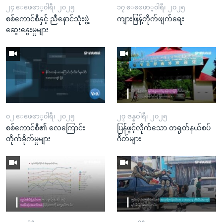
၂၄ ေဖေဖာ္၀ါရီ၊ ၂၀၂၅
၁၇ ေဖေဖာ္၀ါရီ၊ ၂၀၂၅
စစ်ကောင်စီနှင့် ညီနောင်သုံးဖွဲ့
ကျားဖြန့်တိုက်ဖျက်ရေး
ဆွေးနွေးမှုများ
၀၂ ေဖေဖာ္၀ါရီ၊ ၂၀၂၅
၂၇ ဇန္နဝါရီ၊ ၂၀၂၅
စစ်ကောင်စီ၏ လေကြောင်း
ပြန်ဖွင့်လိုက်သော တရုတ်နယ်စပ်
တိုက်ခိုက်မှုများ
ဂိတ်များ