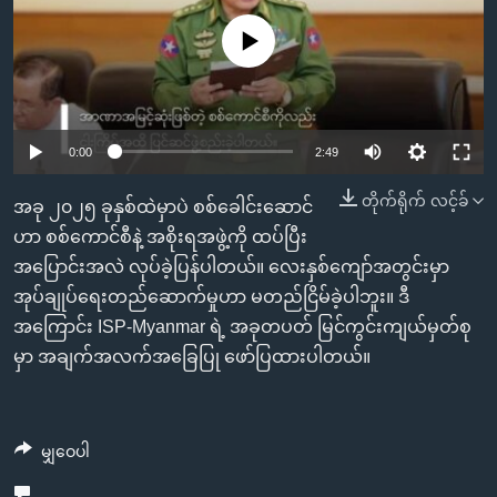
အ
သုတပဒေသာ အင်္ဂလိပ်စာ
ညွန်း
Learning English
No media source currently available
စာမျက်နှာ
သို့
ဗွီအိုအေ လူမှုကွန်ယက်များ
ကျော်
Auto
0:00
2:49
ကြည့်
ရန်
240p
တိုက်ရိုက် လင့်ခ်
ဘာသာစကားများ
အခု ၂၀၂၅ ခုနှစ်ထဲမှာပဲ စစ်ခေါင်းဆောင်
ရှာဖွေ
360p
ဟာ စစ်ကောင်စီနဲ့ အစိုးရအဖွဲ့ကို ထပ်ပြီး
ရန်
အပြောင်းအလဲ လုပ်ခဲ့ပြန်ပါတယ်။ လေးနှစ်ကျော်အတွင်းမှာ
Auto
240p
360p
480p
နေရာ
480p
အုပ်ချုပ်ရေးတည်ဆောက်မှုဟာ မတည်ငြိမ်ခဲ့ပါဘူး။ ဒီ
သို့
720p
အကြောင်း ISP-Myanmar ရဲ့ အခုတပတ် မြင်ကွင်းကျယ်မှတ်စု
720p
1080p
ကျော်
မှာ အချက်အလက်အခြေပြု ဖော်ပြထားပါတယ်။
1080p
ရန်
မျှဝေပါ