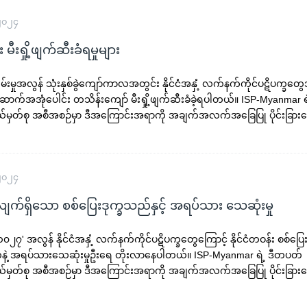
 ၂၀၂၄
း မီးရှို့ဖျက်ဆီးခံရမှုများ
းမှုအလွန် သုံးနှစ်ခွဲကျော်ကာလအတွင်း နိုင်ငံအနှံ့ လက်နက်ကိုင်ပဋိပက္ခတ
ဆောက်အအုံပေါင်း တသိန်းကျော် မီးရှို့ဖျက်ဆီးခံခဲ့ရပါတယ်။ ISP-Myanmar 
ယ်မှတ်စု အစီအစဉ်မှာ ဒီအကြောင်းအရာကို အချက်အလက်အခြေပြု ပိုင်းခြားဖ
 ၂၀၂၄
ျက်ရှိသော စစ်ပြေးဒုက္ခသည်နှင့် အရပ်သား သေဆုံးမှု
၀၂၇' အလွန် နိုင်ငံအနှံ့ လက်နက်ကိုင်ပဋိပက္ခတွေကြောင့် နိုင်ငံတဝန်း စစ်ပြ
့ အရပ်သားသေဆုံးမှုဦးရေ တိုးလာနေပါတယ်။ ISP-Myanmar ရဲ့ ဒီတပတ်
ယ်မှတ်စု အစီအစဉ်မှာ ဒီအကြောင်းအရာကို အချက်အလက်အခြေပြု ပိုင်းခြားဖ