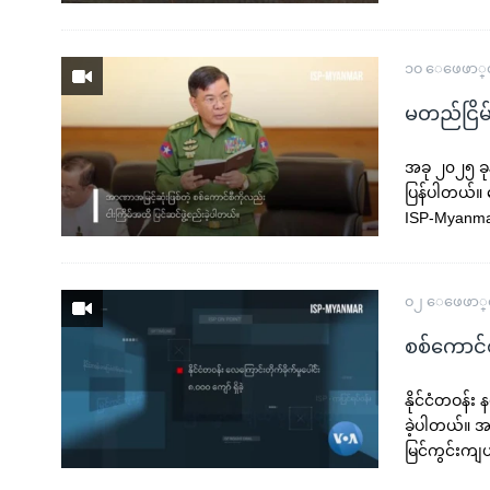
၁၀ ေဖေဖာ္၀
မတည်ငြိမ
အခု ၂၀၂၅ ခုန
ပြန်ပါတယ်။ 
ISP-Myanma
၀၂ ေဖေဖာ္၀
စစ်ကောင်စ
နိုင်ငံတဝန်း
ခဲ့ပါတယ်။ အ
မြင်ကွင်းက