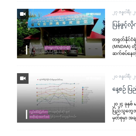
၂၇ ဇန္နဝါရီ၊ 
ပြန်ဖွင့်
တရုတ်နိုင်ငံ
(MNDAA) တို
ဆက်စပ်နေတဲ့
၂၀ ဇန္နဝါရီ၊ 
နေ့စဉ် ပြည
၂၀၂၄ ခုနှစ
ပြည်သူတွေအ
မှတ်စုမှာ 