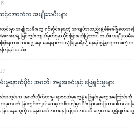
၀၂၄
ဆင့်အောက်က အမျိုးသမီးများ
တွင်းမှာ အမျိုးသမီးတွေ ရင်ဆိုင်နေရတဲ့ အကျပ်အတည်းနဲ့ စိန်ခေါ်မှုတွေအကြ
anmarရဲ့ မြင်ကွင်းကျယ်မှတ်စုမှာ ပိုင်းခြားဖော်ပြထားပါတယ်။ အမျိုးသမ
ဖြစ်ရတာ၊၊ ဘဝရှေ့ရေး မရေရာတာ၊ လုံခြုံမှုမရှိလို့ နေရပ်စွန့်ခွာရတာ စတဲ
ေ့နေကြရပါတယ်။
၀၂၄
ှုနောက်ပိုင်း အဂတိ၊ အမှုအခင်းနှင့် ဖြေရှင်းမှုများ
ာင်အတွင်းက အဂတိလိုက်စားမှု၊ ရာဇဝတ်မှုတွေနဲ့ ဖြေရှင်းမှုတွေအကြောင်းကို 
အခုတပတ် မြင်ကွင်းကျယ်မှတ်စု အစီအစဉ်မှာ ပိုင်းခြားဖော်ပြထားပါတယ်။ မြန်မ
ားအခြေအနေတွေကို အခုနှစ် မတ်လကနေ ဩဂုတ်လအထိ လေ့လာတွေ့ရှိချက်တွေ