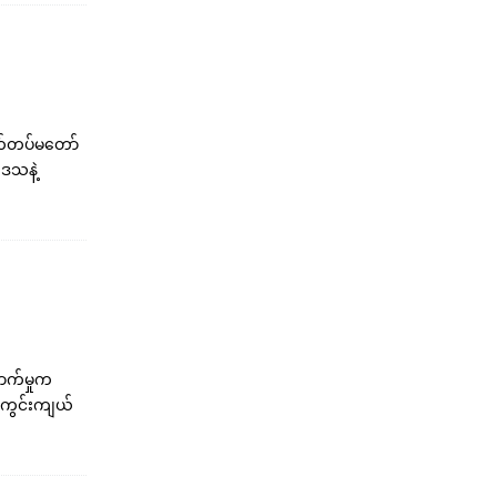
မိတ်တပ်မတော်
ေသနဲ့
ာက်မှုက
ကွင်းကျယ်