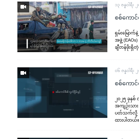
၁၃ ဇန္နဝါရီ၊ 
စစ်ကောင်
ရှမ်းမြောက်နဲ
အဖွဲ့ (EAOs
ချီတန်ဖိုးရှ
၀၆ ဇန္နဝါရီ၊ 
စစ်ကောင်စီ
၂၀၂၅ ခုနှစ် 
အကျဉ်းသား 
ပတ်သက်လို့ 
ထားပါတယ်။