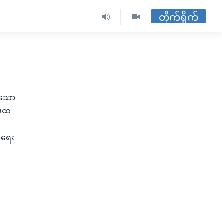
တိုက်ရိုက်
းသော
်းထ
့အရေး