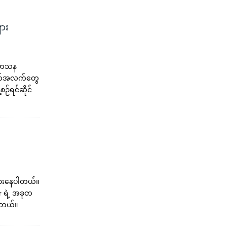
ား
သုတေသန
ျက်အလက်တွေ
ဉ်ရင်ဆိုင်
ွားနေပါတယ်။
r ရဲ့ အခုတ
ါတယ်။