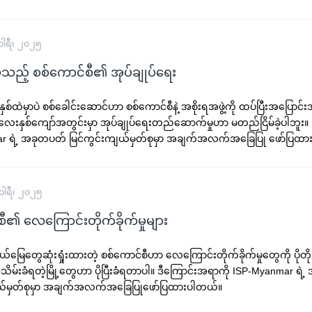
ါရီ၊ ၂၀၂၅
်သည့် စစ်ကောင်စီ၏ အုပ်ချုပ်ရေး
ှစ်ထဲမှာပဲ စစ်ခေါင်းဆောင်ဟာ စစ်ကောင်စီနဲ့ အစိုးရအဖွဲ့ကို ထပ်ပြီးအပြောင်း
လေးနှစ်ကျော်အတွင်းမှာ အုပ်ချုပ်ရေးတည်ဆောက်မှုဟာ မတည်ငြိမ်ခဲ့ပါဘူး။
r ရဲ့ အခုတပတ် မြင်ကွင်းကျယ်မှတ်စုမှာ အချက်အလက်အခြေပြု ဖော်ပြထ
ါရီ၊ ၂၀၂၅
ီ၏ လေကြောင်းတိုက်ခိုက်မှုများ
 နယ်မြေတွေဆုံးရှုံးထားတဲ့ စစ်ကောင်စီဟာ လေကြောင်းတိုက်ခိုက်မှုတွေကို ပိုတို
သိမ်းခံရတဲ့မြို့တွေဟာ ပိုပြီးခံရတာပါ။ ဒီကြောင်းအရာကို ISP-Myanmar ရဲ
ျယ်မှတ်စုမှာ အချက်အလက်အခြေပြုဖော်ပြထားပါတယ်။