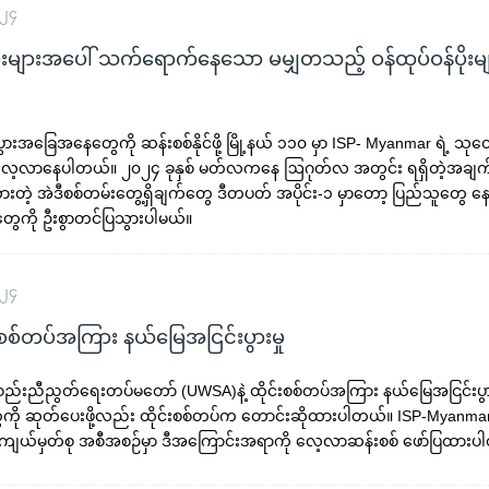
၀၂၄
ီးများအပေါ် သက်ရောက်နေသော မမျှတသည့် ဝန်ထုပ်ဝန်ပိုးမျ
စီးပွားအခြေအနေတွေကို ဆန်းစစ်နိုင်ဖို့ မြို့နယ် ၁၁၀ မှာ ISP- Myanmar ရဲ့ 
လေ့လာနေပါတယ်။ ၂၀၂၄ ခုနှစ် မတ်လကနေ ဩဂုတ်လ အတွင်း ရရှိတဲ့အခ
းတဲ့ အဲဒီစစ်တမ်းတွေ့ရှိချက်တွေ ဒီတပတ် အပိုင်း-၁ မှာတော့ ပြည်သူတွေ နေ့စ
ခတွေကို ဦးစွာတင်ပြသွားပါမယ်။
၀၂၄
င်းစစ်တပ်အကြား နယ်မြေအငြင်းပွားမှု
းစည်းညီညွတ်ရေးတပ်မတော် (UWSA)နဲ့ ထိုင်းစစ်တပ်အကြား နယ်မြေအငြင်းပ
ကို ဆုတ်ပေးဖို့လည်း ထိုင်းစစ်တပ်က တောင်းဆိုထားပါတယ်။ ISP-Myanma
်းကျယ်မှတ်စု အစီအစဉ်မှာ ဒီအကြောင်းအရာကို လေ့လာဆန်းစစ် ဖော်ပြထားပ