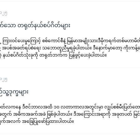
၂၀၂၅
လိုက်သော တရုတ်နယ်စပ်ဂိတ်များ
ရဲ့ ကြားဝင်ပေးမှုကြောင့် စစ်ကောင်စီနဲ့ မြန်မာအမျိုးသားဒီမိုကရက်တစ်မဟာ
့ အပစ်အခတ်ရပ်စဲရေး သဘောတူညီမှုရခဲ့ပါတယ်။ ဒီနောက်မှာတော့ ကိုးကန့်ဒ
 နယ်စပ်ဂိတ်သုံးခုကို တရုတ်ဘက်က ပြန်ဖွင့်ပေးခဲ့ပါတယ်။
၂၀၂၅
်သူ့ဒုက္ခများ
် မတ်လကနေ ဒီဇင်ဘာလအထိ ၁၀ လတာကာလအတွင်းမှာ လျှပ်စစ်မီးပြတ်တေ
တွက် အဓိကအခက်အခဲ ဖြစ်ခဲ့ပါတယ်။ ဒီအကြောင်းအရာကို အခုတပတ် မြင်
အချက်အလက် အခြေပြုဖော်ပြထားပါတယ်။