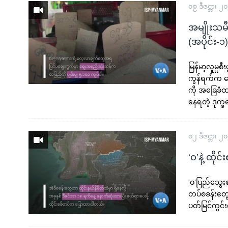
၀၉ ဒီဇင္ဘာ၊ ၂
အမျိုးသမ
(အပိုင်း-၁)
မြန်မာ့လူမှု
ကွန်ရက်က 
ကို အခြေခံထာ
နေရတဲ့ ဒုက္
၀၂ ဒီဇင္ဘာ၊ ၂
‘ဝ’နဲ့ ထို
‘ဝ’ပြည်သွေ
တပ်စခန်းတွေ
ပတ်မြင်ကွင