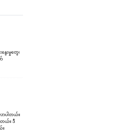
နွေးမှုတွေ၊
တ်
ုက်လာပါတယ်။
ပါတယ်။ ဒီ
ယ်။