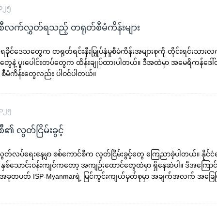
၂၀၂၅
စီလက်လွှတ်ရသည့် တရုတ်စီမံကိန်းများ
့ ရခိုင်ဒေသတွေက တရုတ်ရင်းနှီးမြှုပ်နှံမှုစီမံကိန်းအများစုကို တိုင်းရင်းသား
) တွေနဲ့ ပူးပေါင်းတပ်တွေက ထိန်းချုပ်ထားပါတယ်။ ဒီအထဲမှာ အမေရိကန်ဒေါ
ိတဲ့ စီမံကိန်းတွေလည်း ပါဝင်ပါတယ်။
၂၀၂၅
၏ လွတ်ငြိမ်းခွင့်
လွတ်လပ်ရေးနေ့မှာ စစ်ကောင်စီက လွတ်ငြိမ်းခွင့်တွေ ကြေညာခဲ့ပါတယ်။ နိုင်ငံ
နှစ်သောင်းဝန်းကျင်ကတော့ အကျဉ်းထောင်တွေထဲမှာ ရှိနေဆဲပါ။ ဒီအကြောင်
အခုတပတ် ISP-Myanmarရဲ့ မြင်ကွင်းကျယ်မှတ်စုမှာ အချက်အလက် အခြေပြုပ