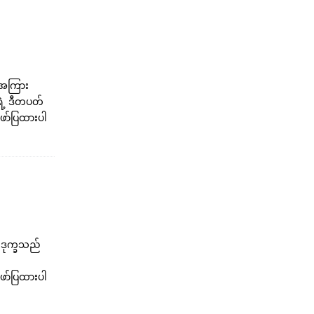
ွေအကြား
ရဲ့ ဒီတပတ်
ော်ပြထားပါ
ေးဒုက္ခသည်
ော်ပြထားပါ