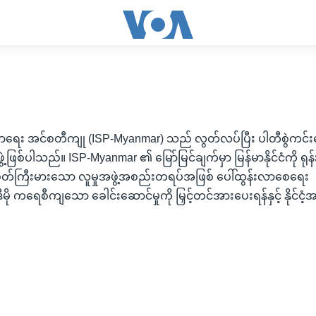
့လာရေး အင်စတီကျု (ISP-Myanmar) သည် လွတ်လပ်ပြီး ပါတီစွဲကင်
စ်ပါသည်။ ISP-Myanmar ၏ မြော်မြင်ချက်မှာ မြန်မာနိုင်ငံကို ရုန
်းခံစိတ်ကြီးမားသော လူမှုအဖွဲ့အစည်းတရပ်အဖြစ် ပေါ်ထွန်းလာစေရေး
ု ကရေစီကျသော ခေါင်းဆောင်မှုကို မြှင့်တင်အားပေးရန်နှင့် နိုင်ငံ