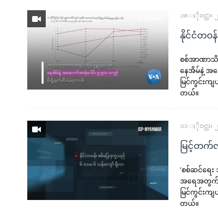
၁၈ ႏိုဝင္ဘာ၊
နိုင်ငံတဝန်
စစ်အာဏာသိမ်
နေအိမ်နဲ့ အ
မြင်ကွင်းကျ
တယ်။
၁၁ ႏိုဝင္ဘာ၊
မြင့်တက်လ
'စစ်ဆင်ရေး ၁
အရေအတွက်နဲ
မြင်ကွင်းကျ
တယ်။