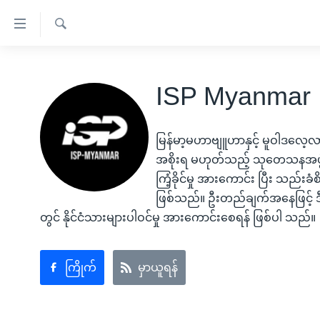
သုံး
ရ
ရှာဖွေ
လွယ်ကူ
မူလစာမျက်နှာ
ရ
စေ
ISP Myanmar
မြန်မာ
လာ
သည့်
ဒ်
ကမ္ဘာ့သတင်းများ
Link
မြန်မာ့မဟာဗျူဟာနှင့် မူဝါဒလေ
ဗွီဒီယို
နိုင်ငံတကာ
အစိုးရ မဟုတ်သည့် သုတေသနအဖွဲ့ဖြ
များ
သတင်းလွတ်လပ်ခွင့်
အမေရိကန်
ကြံ့ခိုင်မှု အားကောင်း ပြီး သည
ပင်မ
ရပ်ဝန်းတခု လမ်းတခု အလွန်
တရုတ်
ဖြစ်သည်။ ဦးတည်ချက်အနေဖြင့် ဒီမိ
အကြောင်းအရာ
တွင် နိုင်ငံသားများပါဝင်မှု အားကောင်းစေရန် ဖြစ်ပါ သည်။
အင်္ဂလိပ်စာလေ့လာမယ်
အစ္စရေး-ပါလက်စတိုင်း
သို့
အပတ်စဉ်ကဏ္ဍများ
အမေရိကန်သုံးအီဒီယံ
ကျော်
ကြည့်
ကြိုက်
မှာယူရန်
ရေဒီယိုနှင့်ရုပ်သံ အချက်အလက်များ
မကြေးမုံရဲ့ အင်္ဂလိပ်စာ
ရေဒီယို
ရန်
ရေဒီယို/တီဗွီအစီအစဉ်
ရုပ်ရှင်ထဲက အင်္ဂလိပ်စာ
တီဗွီ
ပင်မ