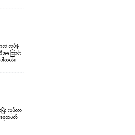
အလဲ လုပ်ခဲ့
 ဒီအကြောင်း
ားပါတယ်။
းပြီး လုပ်လာ
့ အခုတပတ်