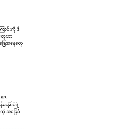
ောင်းကို ဒီ
ီးတွေဟာ
့ အခြေအနေတွေ
ISP-
ာနိုင်ငံရဲ့
ကို အခြေခံ