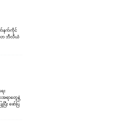
လက်နက်ကိုင်
်လာ ဘီလီယံ
ရေး
းအရာတွေနဲ့
ြီး ဖော်ပြ