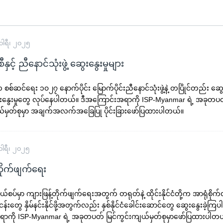
ါရီ၊ ၂၀၂၅
ှင့် ညီနောင်သုံးဖွဲ့ ဆွေးနွေးမှုများ
စစ်ဆင်ရေး ၁၀၂၇ နောက်ပိုင်း မြောက်ပိုင်းညီနောင်သုံးဖွဲ့နဲ့ တပြိုင်တည်း ဆွေး
ွေးနွေးမှုတွေ လုပ်နေပါတယ်။ ဒီအကြောင်းအရာကို ISP-Myanmar ရဲ့ အခုတပ
ယ်မှတ်စုမှာ အချက်အလက်အခြေပြု ပိုင်းခြားဖော်ပြထားပါတယ်။
ါရီ၊ ၂၀၂၅
တိုက်ဖျက်ရေး
ာနယ်စပ်မှာ ကျားဖြန့်တိုက်ဖျက်ရေးအတွက် တရုတ်နဲ့ ထိုင်းနိုင်ငံတို့က အာရုံစိ
ငန်းတွေ နှိမ်နင်းနိုင်ဖို့အတွက်လည်း နှစ်နိုင်ငံခေါင်းဆောင်တွေ ဆွေးနွေးခဲ့ကြ
ာကို ISP-Myanmar ရဲ့ အခုတပတ် မြင်ကွင်းကျယ်မှတ်စုမှာဖော်ပြထားပါတ