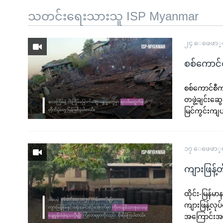
သုတပဒေသာ အင်္ဂလိပ်စာ
အ
သတင်းရေးသားသူ ISP Myanmar
ညွန်း
စာမျက်နှာ
သို့
၂၄ ေဖေဖာ္၀
ကျော်
စစ်ကောင်စီန
ကြည့်
ရန်
စစ်ကောင်စီက 
ရှာဖွေ
တဖွဲ့ချင်းဆ
ရန်
မြင်ကွင်းကျ
နေရာ
သို့
၁၇ ေဖေဖာ္၀
ကျော်
ရန်
ကျားဖြန့်
ထိုင်း-မြန်မ
ကျားဖြန့်လုပ်
အကြောင်းအရ