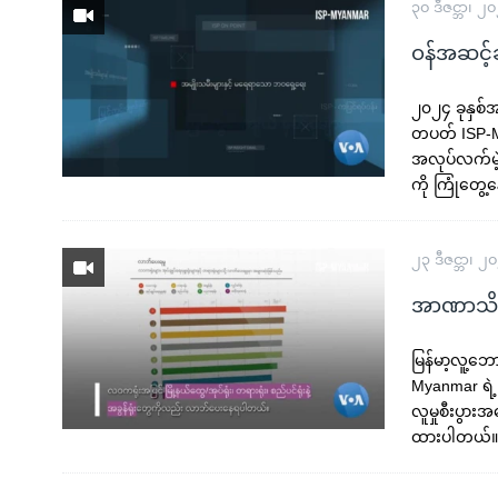
၃၀ ဒီဇင္ဘာ၊ ၂
ဝန်အဆင့်
၂၀၂၄ ခုနှစ်အ
တပတ် ISP-My
အလုပ်လက်မဲ့
ကို ကြုံတွ
၂၃ ဒီဇင္ဘာ၊ ၂
အာဏာသိမ်းမ
မြန်မာ့လူ့ဘေ
Myanmar ရဲ့ 
လူမှုစီးပွ
ထားပါတယ်။