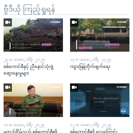
ဗွီဒီယို ကြည့်ရှုရန်
၂၄ ေဖေဖာ္၀ါရီ၊ ၂၀၂၅
၁၇ ေဖေဖာ္၀ါရီ၊ ၂၀၂၅
စစ်ကောင်စီနှင့် ညီနောင်သုံးဖွဲ့
ကျားဖြန့်တိုက်ဖျက်ရေး
ဆွေးနွေးမှုများ
၁၀ ေဖေဖာ္၀ါရီ၊ ၂၀၂၅
၀၂ ေဖေဖာ္၀ါရီ၊ ၂၀၂၅
မတည်ငြိမ်သည့် စစ်ကောင်စီ၏
စစ်ကောင်စီ၏ လေကြောင်း