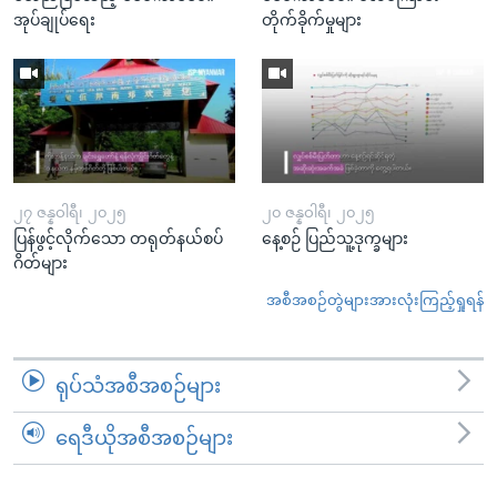
အုပ်ချုပ်ရေး
တိုက်ခိုက်မှုများ
၂၇ ဇန္နဝါရီ၊ ၂၀၂၅
၂၀ ဇန္နဝါရီ၊ ၂၀၂၅
ပြန်ဖွင့်လိုက်သော တရုတ်နယ်စပ်
နေ့စဉ် ပြည်သူ့ဒုက္ခများ
ဂိတ်များ
အစီအစဉ်တွဲများအားလုံးကြည့်ရှုရန်
ရုပ်သံအစီအစဉ်များ
ရေဒီယိုအစီအစဉ်များ