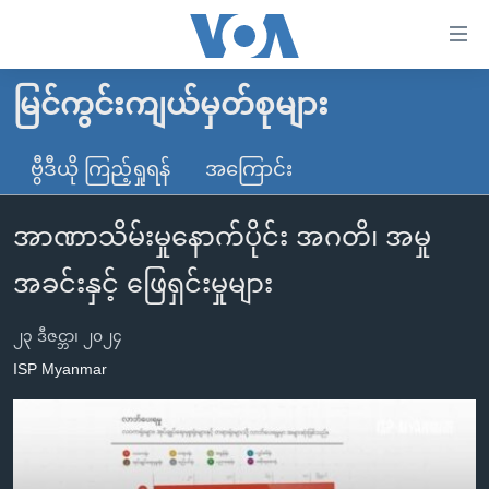
သုံး
ရ
လွယ်ကူ
မြင်ကွင်းကျယ်မှတ်စုများ
မူလစာမျက်နှာ
စေ
မြန်မာ
ဗွီဒီယို ကြည့်ရှုရန်
အကြောင်း
သည့်
ကမ္ဘာ့သတင်းများ
Link
အာဏာသိမ်းမှုနောက်ပိုင်း အဂတိ၊ အမှု
ဗွီဒီယို
နိုင်ငံတကာ
များ
သတင်းလွတ်လပ်ခွင့်
အမေရိကန်
အခင်းနှင့် ဖြေရှင်းမှုများ
ပင်မ
ရပ်ဝန်းတခု လမ်းတခု အလွန်
တရုတ်
အကြောင်းအရာ
၂၃ ဒီဇင္ဘာ၊ ၂၀၂၄
သို့
အင်္ဂလိပ်စာလေ့လာမယ်
အစ္စရေး-ပါလက်စတိုင်း
ISP Myanmar
ကျော်
အပတ်စဉ်ကဏ္ဍများ
အမေရိကန်သုံးအီဒီယံ
ကြည့်
ရေဒီယိုနှင့်ရုပ်သံ အချက်အလက်များ
မကြေးမုံရဲ့ အင်္ဂလိပ်စာ
ရေဒီယို
ရန်
ပင်မ
ရေဒီယို/တီဗွီအစီအစဉ်
ရုပ်ရှင်ထဲက အင်္ဂလိပ်စာ
တီဗွီ