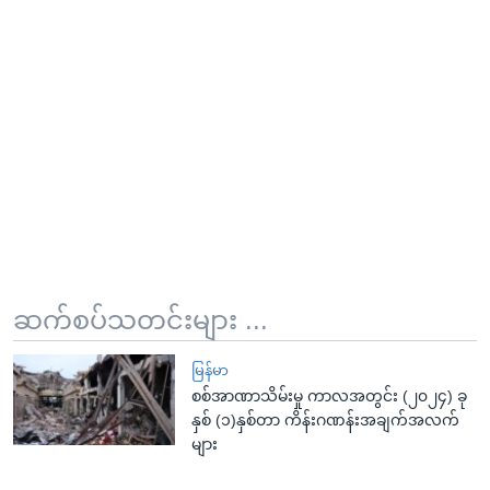
ဆက်စပ်သတင်းများ ...
မြန်မာ
စစ်အာဏာသိမ်းမှု ကာလအတွင်း (၂၀၂၄) ခု
နှစ် (၁)နှစ်တာ ကိန်းဂဏန်းအချက်အလက်
များ