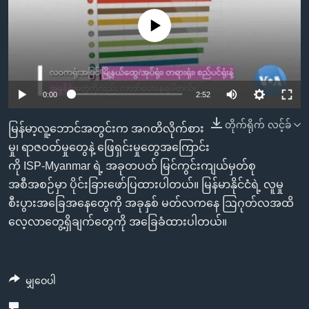
အ
သုတပဒေသာ အင်္ဂလိပ်စာ
ညွန်း
Learning English
No media source currently available
စာမျက်နှာ
သို့
ဗွီအိုအေ လူမှုကွန်ယက်များ
ကျော်
0:00
2:52
ကြည့်
ရန်
တိုက်ရိုက် လင့်ခ်
ဘာသာစကားများ
မြန်မာ့လူ့ဘောင်အတွင်းက အဂတိလိုက်စား
ရှာဖွေ
မှု၊ ရာဇဝတ်မှုတွေနဲ့ ဖြေရှင်းမှုတွေအကြောင်း
ရန်
ကို ISP-Myanmar ရဲ့ အခုတပတ် မြင်ကွင်းကျယ်မှတ်စု
နေရာ
အစီအစဉ်မှာ ပိုင်းခြားဖော်ပြထားပါတယ်။ မြန်မာနိုင်ငံရဲ့ လူမှု
သို့
စီးပွားအခြေအနေတွေကို အခုနှစ် မတ်လကနေ ဩဂုတ်လအထိ
ကျော်
လေ့လာတွေ့ရှိချက်တွေကို အခြေခံထားပါတယ်။
ရန်
မျှဝေပါ